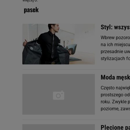
Więcej o:
pasek
Styl: wszy
Wbrew pozorom
na ich miejscu
przesadnie uw
stylizacjach 
Moda męska
Często najwię
prostszego od
roku. Zwykle 
poziome, zaws
Plecione p