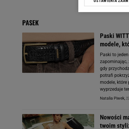
USTAWIENIA ZAA
Klikając „Akceptuję” wyra
Zaufanych Partnerów i A
dotyczące plików cookie,
PASEK
odnośnik „Ustawienia pr
plików cookie możliwa je
Paski WITT
My, nasi Zaufani Partne
modele, kt
Użycie dokładnych danych
Przechowywanie informacji
Paski to jeden
badnie odbiorców i uleps
zapominając, 
gdy przychodz
potrafi pokrz
modele, które
wyprzedaje te
2
Natalia Piwek,
Nowości ma
twoim styli