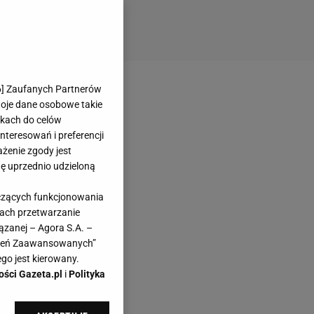
6
] Zaufanych Partnerów
woje dane osobowe takie
likach do celów
teresowań i preferencji
ażenie zgody jest
dę uprzednio udzieloną
yczących funkcjonowania
kach przetwarzanie
ązanej – Agora S.A. –
awień Zaawansowanych”
go jest kierowany.
ości Gazeta.pl
i
Polityka