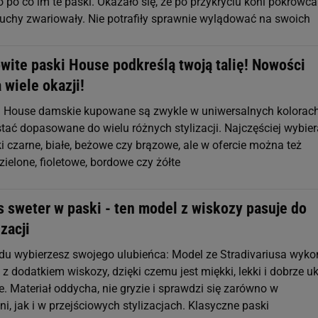
 po co im te paski. Okazało się, że po przykryciu koni pokrowc
muchy zwariowały. Nie potrafiły sprawnie wylądować na swoich
wite paski House podkreślą twoją talię! Nowości
 wiele okazji!
 House damskie kupowane są zwykle w uniwersalnych kolorach
tać dopasowane do wielu różnych stylizacji. Najczęściej wybie
 czarne, białe, beżowe czy brązowe, ale w ofercie można też
zielone, fioletowe, bordowe czy żółte
s sweter w paski - ten model z wiskozy pasuje do
zacji
du wybierzesz swojego ulubieńca: Model ze Stradivariusa wyk
y z dodatkiem wiskozy, dzięki czemu jest miękki, lekki i dobrze u
e. Materiał oddycha, nie gryzie i sprawdzi się zarówno w
ni, jak i w przejściowych stylizacjach. Klasyczne paski