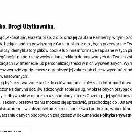
ko, Drogi Użytkowniku,
jąc „Akceptuję”, Gazeta.pl sp. z o.o. oraz jej Zaufani Partnerzy, w tym [
67
.A. będąca spółką powiązaną z Gazeta.pl sp. z o.o., będą przetwarzać T
ail czy identyfikatory plików cookie lub inne informacje zapisane w tych p
gólności na potrzeby wyświetlania reklam dopasowanych do Twoich zain
acjach i w Internecie lub personalizacji treści w nich wyświetlanych. Wyr
cesz wyrazić zgody, chcesz ograniczyć jej zakres lub chcesz wycofać zgo
aawansowanych”.
 być przetwarzane także do celów badania i mierzenia informacji dot
 łączone z danymi dot. świadczonych Tobie usług. W określonych przypad
i odbywa się w oparciu o uzasadniony interes Gazeta.pl, jej spółki powi
. Takiemu przetwarzaniu możesz się sprzeciwić, przechodząc do „Ust
nistratorem – w zależności od zakresu sprzeciwu i podmiotu, wobec które
etwarzaniu danych osobowych znajdziesz w dokumencie
Polityka Prywatn