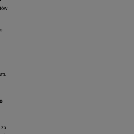
któw
go
ostu
o
h
 za