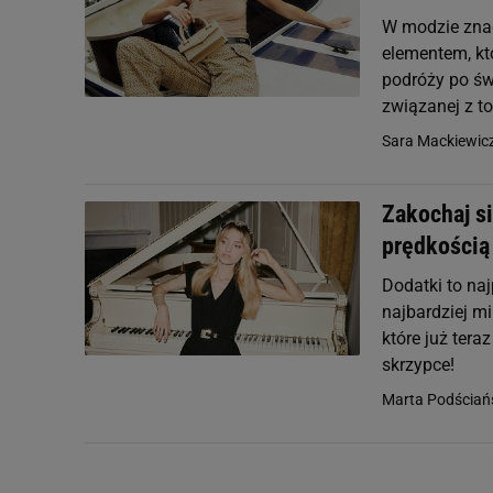
W modzie znac
elementem, któ
podróży po św
związanej z t
Sara Mackiewic
Zakochaj si
prędkością 
Dodatki to naj
najbardziej mi
które już tera
skrzypce!
Marta Podściań