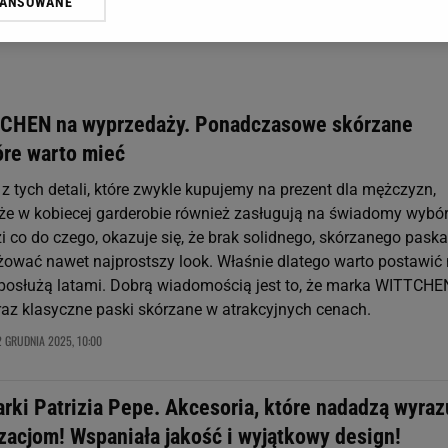
WANSOWANE
żasz też zgodę na zainstalowanie i przechowywanie plików cookie Gazeta.p
gora S.A. na Twoim urządzeniu końcowym. Możesz w każdej chwili zmien
 wywołując narzędzie do zarządzania twoimi preferencjami dot. przetw
ywatności ” w stopce serwisu i przechodząc do „Ustawień Zaawansowan
st także za pomocą ustawień przeglądarki.
CHEN na wyprzedaży. Ponadczasowe skórzane
rzy i Agora S.A. możemy przetwarzać dane osobowe w następujących cel
óre warto mieć
 geolokalizacyjnych. Aktywne skanowanie charakterystyki urządzenia do
 na urządzeniu lub dostęp do nich. Spersonalizowane reklamy i treści, p
 z tych detali, które zwykle kupujemy na prezent dla mężczyzn,
zanie usług.
Lista Zaufanych Partnerów
że w kobiecej garderobie również zasługują na świadomy wybór
i co do czego, okazuje się, że brak solidnego, skórzanego paska
yżować nawet najprostszy look. Właśnie dlatego warto postawić
 posłużą latami. Dobrą wiadomością jest to, że marka WITTCHE
raz klasyczne paski skórzane w atrakcyjnych cenach.
2 GRUDNIA 2025, 10:00
rki Patrizia Pepe. Akcesoria, które nadadzą wyraz
zacjom! Wspaniała jakość i wyjątkowy design!