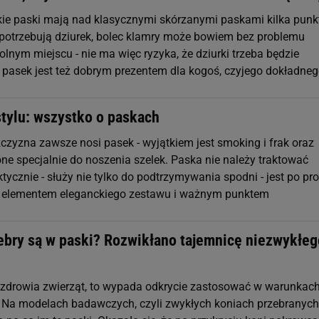
ie paski mają nad klasycznymi skórzanymi paskami kilka pun
 potrzebują dziurek, bolec klamry może bowiem bez problemu
lnym miejscu - nie ma więc ryzyka, że dziurki trzeba będzie
i pasek jest też dobrym prezentem dla kogoś, czyjego dokładne
tylu: wszystko o paskach
czyzna zawsze nosi pasek - wyjątkiem jest smoking i frak oraz
one specjalnie do noszenia szelek. Paska nie należy traktować
tycznie - służy nie tylko do podtrzymywania spodni - jest po pr
 elementem eleganckiego zestawu i ważnym punktem
ebry są w paski? Rozwikłano tajemnicę niezwykłeg
 zdrowia zwierząt, to wypada odkrycie zastosować w warunkac
Na modelach badawczych, czyli zwykłych koniach przebranych