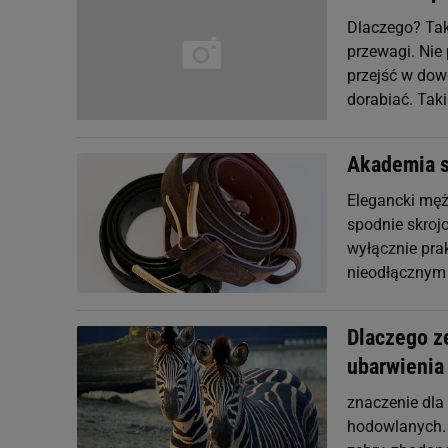
Dlaczego? Tak
przewagi. Nie
przejść w dowo
dorabiać. Tak
Akademia s
Elegancki męż
spodnie skroj
wyłącznie prak
nieodłącznym
Dlaczego z
ubarwienia
znaczenie dla
hodowlanych. 