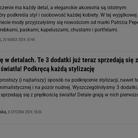
zenie ma każdy detal, a eleganckie akcesoria są istotnym
ry podkreśla styl i osobowość każdej kobiety. W tej wyjątkowej
iecie mody przyjrzałyśmy się nowościom od marki Patrizia Pep
orebkami, paskami, kapeluszami, chustami i portfelami.
26 MARCA 2024, 07:48
z,
ę w detalach. Te 3 dodatki już teraz sprzedają się 
światła! Podkręcą każdą stylizację
prostszy (i najtańszy) sposób na podkręcenie stylizacji, nawet te
nimalistycznej i na pozór nudnej. Wyszczególniłyśmy 3 dodatki,
z sprzedają się z prędkością światła! Detale grają w nich pierwsz
8 STYCZNIA 2024, 18:36
ska,