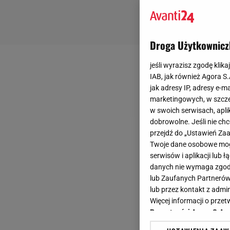
Droga Użytkownicz
jeśli wyrazisz zgodę klika
IAB, jak również Agora S
jak adresy IP, adresy e-m
marketingowych, w szcze
w swoich serwisach, aplik
dobrowolne. Jeśli nie ch
przejdź do „Ustawień Z
Twoje dane osobowe mogą
serwisów i aplikacji lub
danych nie wymaga zgody 
lub Zaufanych Partnerów
lub przez kontakt z admi
Więcej informacji o prz
Prywatności Agora S.A.