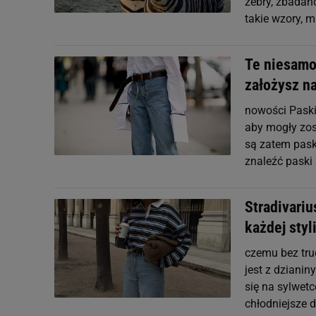
zebry, zbadano
takie wzory, 
Te niesamo
założysz na
nowości Paski
aby mogły zos
są zatem paski
znaleźć paski 
Stradivariu
każdej styli
czemu bez tru
jest z dzianin
się na sylwetc
chłodniejsze d