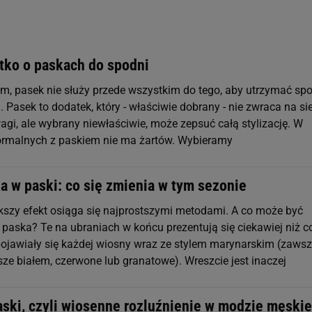
stko o paskach do spodni
, pasek nie służy przede wszystkim do tego, aby utrzymać sp
. Pasek to dodatek, który - właściwie dobrany - nie zwraca na si
agi, ale wybrany niewłaściwie, może zepsuć całą stylizację. W
formalnych z paskiem nie ma żartów. Wybieramy
 w paski: co się zmienia w tym sezonie
kszy efekt osiąga się najprostszymi metodami. A co może być
 paska? Te na ubraniach w końcu prezentują się ciekawiej niż c
pojawiały się każdej wiosny wraz ze stylem marynarskim (zaws
ze białem, czerwone lub granatowe). Wreszcie jest inaczej
aski, czyli wiosenne rozluźnienie w modzie męskie