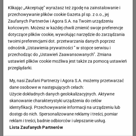
że mamy do czynienia z bardzo porządnymi
Klikając „Akceptuję” wyrażasz też zgodę na zainstalowanie i
botkami, wykonanymi z mieszanki skóry naturalnej i
przechowywanie plików cookie Gazeta.pl sp. z o.o., jej
zamszu, co widać na pierwszy rzut oka. Tamaris
Zaufanych Partnerów i Agora S.A. na Twoim urządzeniu
końcowym. Możesz w każdej chwili zmienić swoje preferencje
słynie z wytrzymałości, więc nie są to buty na jeden
dotyczące plików cookie, wywołując narzędzie do zarządzania
sezon, tylko para, która posłuży przez większość dni
twoimi preferencjami dot. przetwarzania danych poprzez
w roku.
odnośnik „Ustawienia prywatności ” w stopce serwisu i
przechodząc do „Ustawień Zaawansowanych”. Zmiana
ustawień plików cookie możliwa jest także za pomocą ustawień
przeglądarki.
My, nasi Zaufani Partnerzy i Agora S.A. możemy przetwarzać
dane osobowe w następujących celach:
Użycie dokładnych danych geolokalizacyjnych. Aktywne
skanowanie charakterystyki urządzenia do celów
identyfikacji. Przechowywanie informacji na urządzeniu lub
dostęp do nich. Spersonalizowane reklamy i treści, pomiar
reklam i treści, badnie odbiorców i ulepszanie usług.
Lista Zaufanych Partnerów