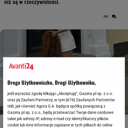
niż są w rzeczywistości.
Droga Użytkowniczko, Drogi Użytkowniku,
jeśli wyrazisz zgodę klikając „Akceptuję”, Gazeta.pl sp. z o.o.
oraz jej Zaufani Partnerzy, w tym [
676
] Zaufanych Partnerów
IAB, jak również Agora S.A. będąca spółką powiązaną z
Gazeta.pl sp. z o.o., będą przetwarzać Twoje dane osobowe
takie jak adresy IP, adresy e-mail czy identyfikatory plików
fot. instagram.com, @lauralabee
cookie lub inne informacje zapisane w tych plikach do celów