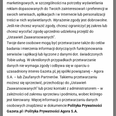
marketingowych, w szczególności na potrzeby wyświetlania
OTWÓRZ GALERIĘ
(3)
reklam dopasowanych do Twoich zainteresowań i preferencji w
swoich serwisach, aplikacjach i w Internecie lub personalizacji
W
Eobuwie
właśnie ruszyła nowa kolekcja butów,
treści w nich wyświetlanych. Wyrażenie zgody jest dobrowolne.
które idealnie sprawdzą się jesienią, jednak,
Jeśli nie chcesz wyrazić zgody, chcesz ograniczyć jej zakres lub
chcesz wycofać zgodę uprzednio udzieloną przejdź do
ponieważ lato w tym roku nas nie rozpieszcza, mogą
„Ustawień Zaawansowanych”.
być świetną alternatywą już na teraz! Blogerki
Twoje dane osobowe mogą być przetwarzane także do celów
modowe stawiają na brąz, dlatego wyszukałam
badania i mierzenia informacji dotyczących funkcjonowania
serwisów i aplikacji lub łączone z danymi dot. świadczonych
model, który od razu wpadnie w oko niejednej
Tobie usług. W określonych przypadkach przetwarzanie
elegantce.
danych nie wymaga zgody i odbywa się w oparciu o
uzasadniony interes Gazeta.pl, jej spółki powiązanej – Agora
Luksusowe botki Tamaris przyciągają wzrok i tłumy
S.A. – lub Zaufanych Partnerów. Takiemu przetwarzaniu
możesz się sprzeciwić, przechodząc do „Ustawień
do Eobuwie
Zaawansowanych” lub przez kontakt z administratorem – w
zależności od zakresu sprzeciwu i podmiotu, wobec którego
Choć marka Tamaris należy do tych z nieco wyższej
jest kierowany. Więcej informacji o przetwarzaniu danych
półki, cena wcale nie zniechęca klientek. To
osobowych znajdziesz w dokumencie
Polityka Prywatności
Gazeta.pl
i
Polityka Prywatności Agora S.A.
wydatek, który zdecydowanie się opłaca - zwłaszcza