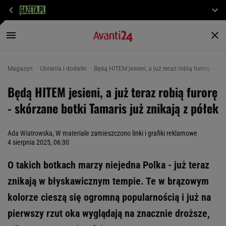
Magazyn
Ubrania i dodatki
Będą HITEM jesieni, a już teraz robią furorę - sk
Będą HITEM jesieni, a już teraz robią furorę
- skórzane botki Tamaris już znikają z półek
Ada Wiatrowska
, W materiale zamieszczono linki i grafiki reklamowe
4 sierpnia 2025, 06:30
O takich botkach marzy niejedna Polka - już teraz
znikają w błyskawicznym tempie. Te w brązowym
kolorze cieszą się ogromną popularnością i już na
pierwszy rzut oka wyglądają na znacznie droższe,