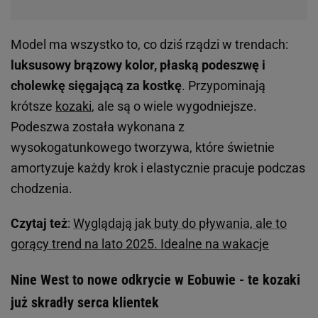
Model ma wszystko to, co dziś rządzi w trendach:
luksusowy brązowy kolor, płaską podeszwę i
cholewkę sięgającą za kostkę
. Przypominają
krótsze
kozaki
, ale są o wiele wygodniejsze.
Podeszwa została wykonana z
wysokogatunkowego tworzywa, które świetnie
amortyzuje każdy krok i elastycznie pracuje podczas
chodzenia.
Czytaj też
:
Wyglądają jak buty do pływania, ale to
gorący trend na lato 2025. Idealne na wakacje
Nine West to nowe odkrycie w Eobuwie - te kozaki
już skradły serca klientek