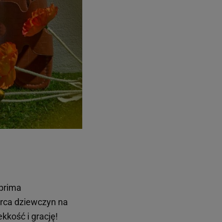
prima
erca dziewczyn na
kkość i grację!