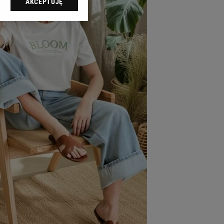
AKCEPTUJĘ
l sp. z o.o., jej
ić swoje preferencje
arzania danych poprzez
ych”. Zmiana ustawień
ach:
 celów identyfikacji.
omiar reklam i treści,