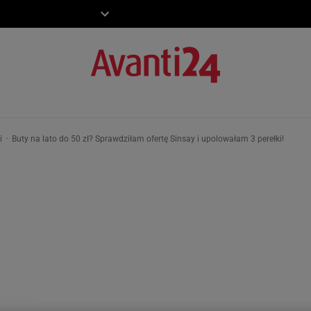
ZIECKO
MOTO
ki
Buty na lato do 50 zł? Sprawdziłam ofertę Sinsay i upolowałam 3 perełki!