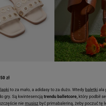
50 zł
lapki
to za mało, a adidasy to za dużo. Wtedy
baletki
ala 
do gry. Są kwintesencją
trendu
balletcore
,
który podbił s
szczęście nie
musisz
być primabaleriną, żeby poczuć tę le