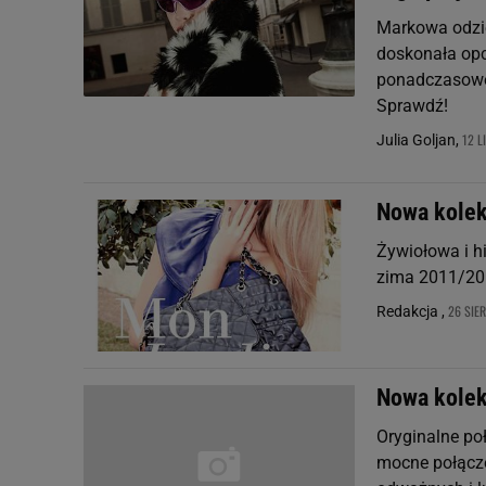
Markowa odzież
doskonała opc
ponadczasowe k
Sprawdź!
12 L
Julia Goljan,
Nowa kolek
Żywiołowa i hi
zima 2011/20
26 SIER
Redakcja ,
Nowa kolek
Oryginalne poł
mocne połącze