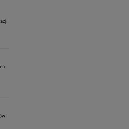
azji.
eń-
ów i