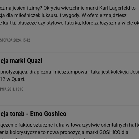
 na jesień i zimę? Okrycia wierzchnie marki Karl Lagerfeld to
ja dla miłośniczek luksusu i wygody. W ofercie znajdziesz
urtki, płaszcze czy stylowe futerka, które założysz na wiele ok
ISTOPADA 2024, 15:42
cja marki Quazi
pnotyzująca, drapieżna i niesztampowa - taka jest kolekcja Jesi
12 w Quazi.
PNIA 2011, 13:10
cja toreb - Etno Goshico
ączenie faktur, sztuczne futra w towarzystwie orientalnych haft
nia kolorystyczne to nowa propozycja marki GOSHICO dla