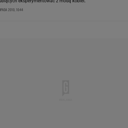
ubiących eksperymentować z modą kobiet.
OPADA 2010, 10:44