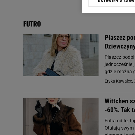
USTAWIENIA ZAA
Klikając „Akceptuję” wyra
Zaufanych Partnerów i A
dotyczące plików cookie,
FUTRO
odnośnik „Ustawienia pr
plików cookie możliwa je
Płaszcz po
My, nasi Zaufani Partne
Dziewczyny
Użycie dokładnych danych
Przechowywanie informacji
Płaszcz podbi
badnie odbiorców i uleps
jednocześnie j
gdzie można 
Eryka Kawalec,
Wittchen sz
-60%. Tak t
Futra od tej t
Otulają swym 