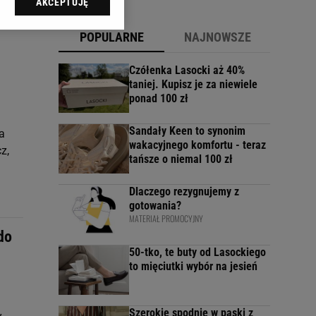
AKCEPTUJĘ
l sp. z o.o., jej
ić swoje preferencje
POPULARNE
NAJNOWSZE
arzania danych poprzez
ych”. Zmiana ustawień
Czółenka Lasocki aż 40%
taniej. Kupisz je za niewiele
ponad 100 zł
ach:
 celów identyfikacji.
omiar reklam i treści,
Sandały Keen to synonim
a
wakacyjnego komfortu - teraz
z,
tańsze o niemal 100 zł
Dlaczego rezygnujemy z
gotowania?
MATERIAŁ PROMOCYJNY
do
50-tko, te buty od Lasockiego
to mięciutki wybór na jesień
Szerokie spodnie w paski z