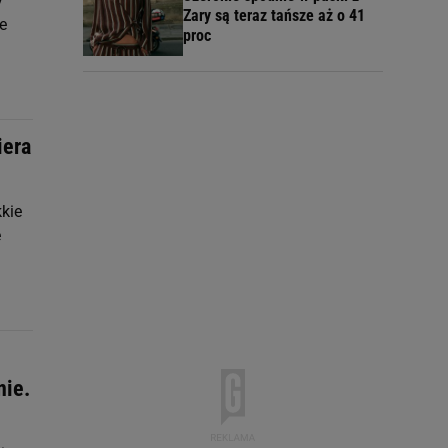
y
Zary są teraz tańsze aż o 41
e
proc
iera
kkie
e
nie.