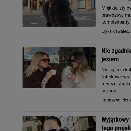
Miękkie, stylow
prawdziwy mod
komplementy.
Eryka Kawalec,
Nie zgadnie
jesieni
Nie są już ek
futerkowe wrac
trencze. Zasko
sezonu.
Katarzyna Pietr
Wyjątkowy d
tego proje