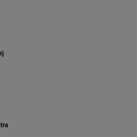
ej
tra