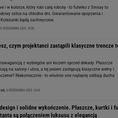
e i w kolorze, który robi całą robotę - to futerko z Sinsay to
owy sztos na chłodne dni. Gwarantowane spojrzenia i
 Koleżanki będą zachwycone.
26 PAŹDZIERNIKA 2025, 16:30
sz, czym projektanci zastąpili klasyczne trencze t
strawagancją z wybiegów ani kiczem sprzed dekady. Płaszcze
ają na salony i ulice, a tej jesieni zastępują klasyczne wełny i
czenie? Niekoniecznie - to właśnie one najlepiej oddają ducha
6 PAŹDZIERNIKA 2025, 19:30
zak,
esign i solidne wykończenie. Płaszcze, kurtki i fu
ktanta są połączeniem luksusu z elegancją