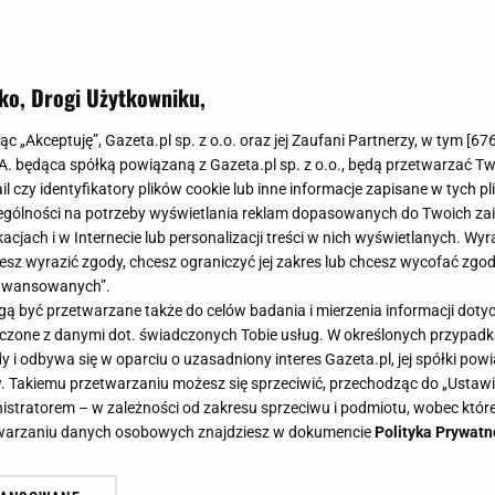
ko, Drogi Użytkowniku,
jąc „Akceptuję”, Gazeta.pl sp. z o.o. oraz jej Zaufani Partnerzy, w tym [
67
.A. będąca spółką powiązaną z Gazeta.pl sp. z o.o., będą przetwarzać T
ail czy identyfikatory plików cookie lub inne informacje zapisane w tych p
gólności na potrzeby wyświetlania reklam dopasowanych do Twoich zain
acjach i w Internecie lub personalizacji treści w nich wyświetlanych. Wyr
cesz wyrazić zgody, chcesz ograniczyć jej zakres lub chcesz wycofać zgo
aawansowanych”.
 być przetwarzane także do celów badania i mierzenia informacji dot
 łączone z danymi dot. świadczonych Tobie usług. W określonych przypad
i odbywa się w oparciu o uzasadniony interes Gazeta.pl, jej spółki powi
. Takiemu przetwarzaniu możesz się sprzeciwić, przechodząc do „Ust
nistratorem – w zależności od zakresu sprzeciwu i podmiotu, wobec które
etwarzaniu danych osobowych znajdziesz w dokumencie
Polityka Prywatn