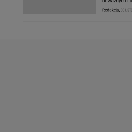
odważnych i l
30 LIST
Redakcja,