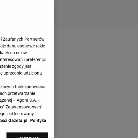
6
] Zaufanych Partnerów
woje dane osobowe takie
likach do celów
teresowań i preferencji
ażenie zgody jest
dę uprzednio udzieloną
yczących funkcjonowania
kach przetwarzanie
ązanej – Agora S.A. –
awień Zaawansowanych”
go jest kierowany.
ości Gazeta.pl
i
Polityka