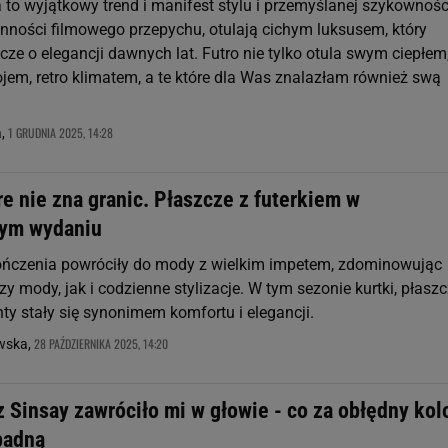
 to wyjątkowy trend i manifest stylu i przemyślanej szykownośc
nności filmowego przepychu, otulają cichym luksusem, który
cze o elegancji dawnych lat. Futro nie tylko otula swym ciepłem,
ojem, retro klimatem, a te które dla Was znalazłam również swą
1 GRUDNIA 2025, 14:28
a,
re nie zna granic. Płaszcze z futerkiem w
ym wydaniu
ńczenia powróciły do mody z wielkim impetem, zdominowując
 mody, jak i codzienne stylizacje. W tym sezonie kurtki, płaszc
ty stały się synonimem komfortu i elegancji.
28 PAŹDZIERNIKA 2025, 14:20
owska,
z Sinsay zawróciło mi w głowie - co za obłędny kolo
padną