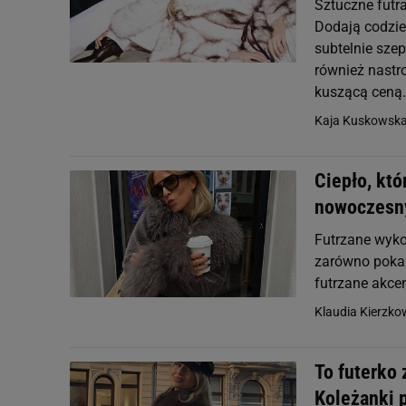
Sztuczne futra
Dodają codzie
subtelnie szep
również nastr
kuszącą ceną.
Kaja Kuskowsk
Ciepło, któ
nowoczesn
Futrzane wyko
zarówno pokazy
futrzane akcen
Klaudia Kierzk
To futerko 
Koleżanki 