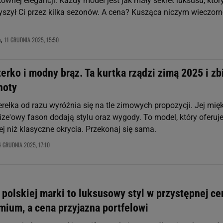
ownej elegancji. Każdy model jest jak mały sekret luksusu, któr
yszył Ci przez kilka sezonów. A cena? Kusząca niczym wieczorn
11 GRUDNIA 2025, 15:50
a,
erko i modny brąz. Ta kurtka rządzi zimą 2025 i zb
noty
ełka od razu wyróżnia się na tle zimowych propozycji. Jej mię
size'owy fason dodają stylu oraz wygody. To model, który oferuj
j niż klasyczne okrycia. Przekonaj się sama.
4 GRUDNIA 2025, 17:10
j polskiej marki to luksusowy styl w przystępnej ce
mium, a cena przyjazna portfelowi