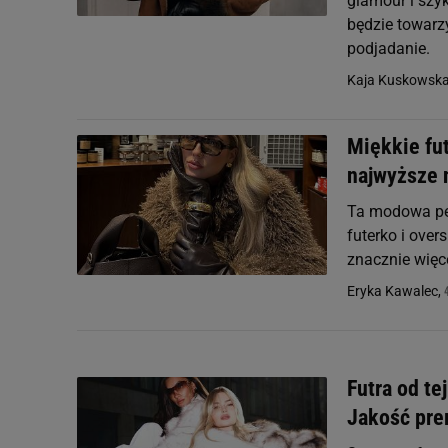
glamour i szyk
będzie towarz
podjadanie.
Kaja Kuskowsk
Miękkie fut
najwyższe 
Ta modowa per
futerko i over
znacznie więce
Eryka Kawalec,
Futra od te
Jakość pre