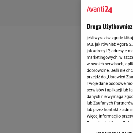
Droga Użytkownicz
jeśli wyrazisz zgodę klika
IAB, jak również Agora S
jak adresy IP, adresy e-m
marketingowych, w szcze
w swoich serwisach, aplik
dobrowolne. Jeśli nie ch
przejdź do „Ustawień Z
Twoje dane osobowe mogą
serwisów i aplikacji lub
danych nie wymaga zgody 
lub Zaufanych Partnerów
lub przez kontakt z admi
Więcej informacji o prz
Prywatności Agora S.A.