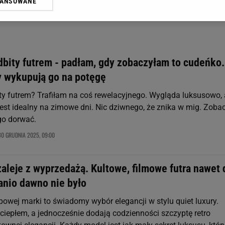
WANSOWANE
żasz też zgodę na zainstalowanie i przechowywanie plików cookie Gazeta.p
gora S.A. na Twoim urządzeniu końcowym. Możesz w każdej chwili zmien
 wywołując narzędzie do zarządzania twoimi preferencjami dot. przetw
ywatności ” w stopce serwisu i przechodząc do „Ustawień Zaawansowan
st także za pomocą ustawień przeglądarki.
dbity futrem - padłam, gdy zobaczyłam to cudeńko.
rzy i Agora S.A. możemy przetwarzać dane osobowe w następujących cel
 wykupują go na potęgę
 geolokalizacyjnych. Aktywne skanowanie charakterystyki urządzenia do
 na urządzeniu lub dostęp do nich. Spersonalizowane reklamy i treści, p
ty futrem? Trafiłam na coś rewelacyjnego. Wygląda luksusowo, 
zanie usług.
Lista Zaufanych Partnerów
est idealny na zimowe dni. Nic dziwnego, że znika w mig. Zobac
go dorwać.
30 GRUDNIA 2025, 09:00
aleje z wyprzedażą. Kultowe, filmowe futra nawet 
anio dawno nie było
opowej marki to świadomy wybór elegancji w stylu quiet luxury.
ciepłem, a jednocześnie dodają codzienności szczyptę retro