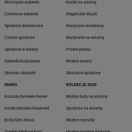
Wzorzyste sukienki
Kurtki na wiosnę
Czerwone sukienki
Eleganckie bluzki
Spódnice dzianinowe
Klasyczne sneakersy
Czarne spódnice
Marynarki na wiosnę
Spódnice w kwiaty
Proste jeansy
Sukienki koszulowe
Modne swetry
Ubrania i dodatki
Skórzane spódnice
MARKI
KOLEKCJE 2026
Koszule damskie Renee
Modne buty na wiosnę
Kurtki damskie Reserved
Spódnice na wiosnę
Botki Gino Rossi
Modne narzutki
Torebki Michael Kors
Modne spodnie damskie