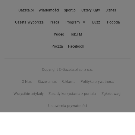
Gazeta.pl
Wiadomości
Sport.pl
Cztery Kąty
Biznes
Gazeta Wyborcza
Praca
Program TV
Buzz
Pogoda
Wideo
Tok.FM
Poczta
Facebook
Copyright © Gazeta.pl sp. z o.o.
O Nas
Staże u nas
Reklama
Polityka prywatności
Wszystkie artykuły
Zasady korzystania z portalu
Zgłoś uwagi
Ustawienia prywatności
Właściciel niniejszego serwisu nie wyraża zgody na zwielokrotnianie ani inne
korzystanie z utworów rozpowszechnionych w tym serwisie, w celu