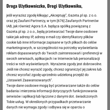
fot. Instagram @triangle.lebanon
Droga Użytkowniczko, Drogi Użytkowniku,
OTWÓRZ GALERIĘ
(3)
jeśli wyrazisz zgodę klikając „Akceptuję”, Gazeta.pl sp. z o.o.
oraz jej Zaufani Partnerzy, w tym [
676
] Zaufanych Partnerów
Choć
sneakersy
i trampki kojarzą nam się z
IAB, jak również Agora S.A. będąca spółką powiązaną z
chłodniejszymi miesiącami, to ze względu na
Gazeta.pl sp. z o.o., będą przetwarzać Twoje dane osobowe
takie jak adresy IP, adresy e-mail czy identyfikatory plików
wygodę, jaką oferują, nosimy je przez cały rok.
cookie lub inne informacje zapisane w tych plikach do celów
Cenimy je za obietnicę całodziennego komfortu oraz
marketingowych, w szczególności na potrzeby wyświetlania
przepiękne
designy
. I choć od dłuższego czasu na
reklam dopasowanych do Twoich zainteresowań i preferencji w
swoich serwisach, aplikacjach i w Internecie lub personalizacji
szczytach modowych trendów znajdował się model
treści w nich wyświetlanych. Wyrażenie zgody jest dobrowolne.
Samba marki Adidas, to w nadchodzącym sezonie
Jeśli nie chcesz wyrazić zgody, chcesz ograniczyć jej zakres lub
ustępuje on podium innym, równie obłędnym
chcesz wycofać zgodę uprzednio udzieloną przejdź do
„Ustawień Zaawansowanych”.
butom.
Twoje dane osobowe mogą być przetwarzane także do celów
badania i mierzenia informacji dotyczących funkcjonowania
serwisów i aplikacji lub łączone z danymi dot. świadczonych
Tobie usług. W określonych przypadkach przetwarzanie
danych nie wymaga zgody i odbywa się w oparciu o