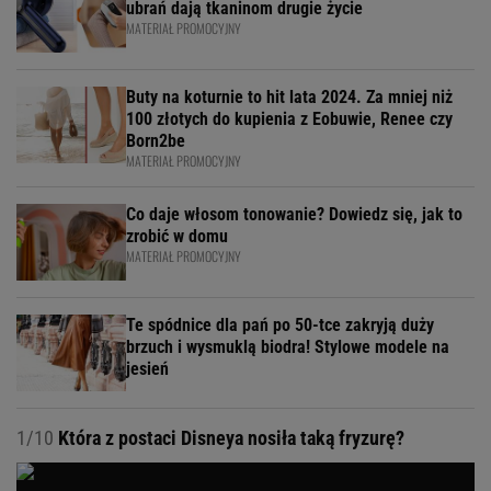
ubrań dają tkaninom drugie życie
MATERIAŁ PROMOCYJNY
Buty na koturnie to hit lata 2024. Za mniej niż
100 złotych do kupienia z Eobuwie, Renee czy
Born2be
MATERIAŁ PROMOCYJNY
Co daje włosom tonowanie? Dowiedz się, jak to
zrobić w domu
MATERIAŁ PROMOCYJNY
Te spódnice dla pań po 50-tce zakryją duży
brzuch i wysmuklą biodra! Stylowe modele na
jesień
1/10
Która z postaci Disneya nosiła taką fryzurę?