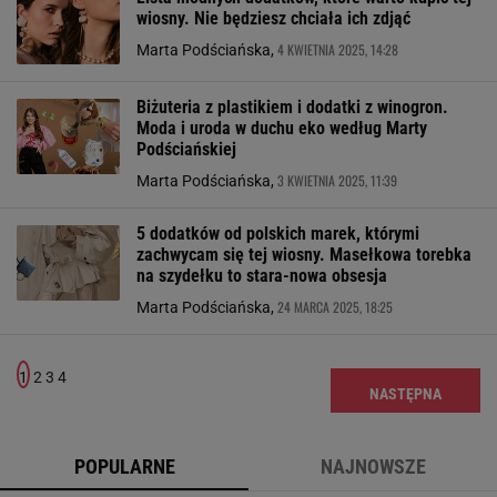
wiosny. Nie będziesz chciała ich zdjąć
4 KWIETNIA 2025, 14:28
Marta Podściańska,
Biżuteria z plastikiem i dodatki z winogron.
Moda i uroda w duchu eko według Marty
Podściańskiej
3 KWIETNIA 2025, 11:39
Marta Podściańska,
5 dodatków od polskich marek, którymi
zachwycam się tej wiosny. Masełkowa torebka
na szydełku to stara-nowa obsesja
24 MARCA 2025, 18:25
Marta Podściańska,
1
2
3
4
NASTĘPNA
POPULARNE
NAJNOWSZE