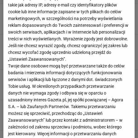
takie jak adresy IP, adresy e-mail czy identyfikatory plików
Trendy 2025: najgorętsze modele rajstop - to
cookie lub inne informacje zapisane w tych plikach do celów
one grają pierwsze skrzypce w stylizacjach
marketingowych, w szczególności na potrzeby wyświetlania
20 LISTOPADA 2025, 16:35
reklam dopasowanych do Twoich zainteresowań i preferencji w
Marta Podściańska,
swoich serwisach, aplikacjach i w Internecie lub personalizacji
treści w nich wyświetlanych. Wyrażenie zgody jest dobrowolne.
Jak wyglądać "drogo" tej jesieni? Ten trik tkwi
Jeśli nie chcesz wyrazić zgody, chcesz ograniczyć jej zakres lub
w 5 dodatkach, które podnoszą rangę każdej
chcesz wycofać zgodę uprzednio udzieloną przejdź do
stylizacji
„Ustawień Zaawansowanych”.
28 PAŹDZIERNIKA 2025, 19:11
Marta Podściańska,
Twoje dane osobowe mogą być przetwarzane także do celów
badania i mierzenia informacji dotyczących funkcjonowania
Kaszmirowe i wełniane szale. Sprawdzam
serwisów i aplikacji lub łączone z danymi dot. świadczonych
najpiękniejsze modele z polskiej marki
Tobie usług. W określonych przypadkach przetwarzanie
9 PAŹDZIERNIKA 2025, 16:30
Marta Podściańska,
danych nie wymaga zgody i odbywa się w oparciu o
uzasadniony interes Gazeta.pl, jej spółki powiązanej – Agora
Nomadic Spirit: jak warstwowe stylizacje w
S.A. – lub Zaufanych Partnerów. Takiemu przetwarzaniu
stylu boho podbijają jesień 2025
możesz się sprzeciwić, przechodząc do „Ustawień
Zaawansowanych” lub przez kontakt z administratorem – w
5 PAŹDZIERNIKA 2025, 21:30
Katarzyna Pietrzak,
zależności od zakresu sprzeciwu i podmiotu, wobec którego
jest kierowany. Więcej informacji o przetwarzaniu danych
Twoja babcia nazwałaby ją kominiarką. Dziś to