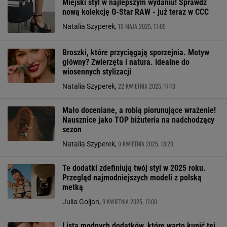
Miejski styl w najlepszym wydaniu! Sprawdź
nową kolekcję G-Star RAW - już teraz w CCC
15 MAJA 2025, 17:05
Natalia Szyperek,
Broszki, które przyciągają sporzejnia. Motyw
główny? Zwierzęta i natura. Idealne do
wiosennych stylizacji
22 KWIETNIA 2025, 17:10
Natalia Szyperek,
Mało doceniane, a robią piorunujące wrażenie!
Nausznice jako TOP biżuteria na nadchodzący
sezon
9 KWIETNIA 2025, 18:20
Natalia Szyperek,
Te dodatki zdefiniują twój styl w 2025 roku.
Przegląd najmodniejszych modeli z polską
metką
9 KWIETNIA 2025, 17:00
Julia Goljan,
Lista modnych dodatków, które warto kupić tej