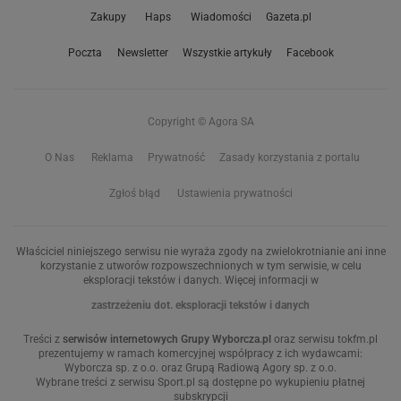
Zakupy
Haps
Wiadomości
Gazeta.pl
Poczta
Newsletter
Wszystkie artykuły
Facebook
Copyright © Agora SA
O Nas
Reklama
Prywatność
Zasady korzystania z portalu
Zgłoś błąd
Ustawienia prywatności
Właściciel niniejszego serwisu nie wyraża zgody na zwielokrotnianie ani inne
korzystanie z utworów rozpowszechnionych w tym serwisie, w celu
eksploracji tekstów i danych. Więcej informacji w
zastrzeżeniu dot. eksploracji tekstów i danych
Treści z
serwisów internetowych Grupy Wyborcza.pl
oraz serwisu tokfm.pl
prezentujemy w ramach komercyjnej współpracy z ich wydawcami:
Wyborcza sp. z o.o. oraz Grupą Radiową Agory sp. z o.o.
Wybrane treści z serwisu Sport.pl są dostępne po wykupieniu płatnej
subskrypcji