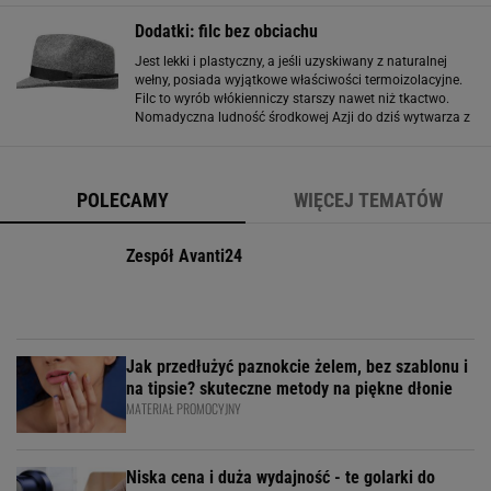
większość osób podziwia je z oddali. Kolorowa
Dodatki: filc bez obciachu
Jest lekki i plastyczny, a jeśli uzyskiwany z naturalnej
wełny, posiada wyjątkowe właściwości termoizolacyjne.
Filc to wyrób włókienniczy starszy nawet niż tkactwo.
Nomadyczna ludność środkowej Azji do dziś wytwarza z
niego namioty, a współczesna moda coraz częściej sięga
po filc przy produkcji
POLECAMY
WIĘCEJ TEMATÓW
Zespół Avanti24
Jak przedłużyć paznokcie żelem, bez szablonu i
na tipsie? skuteczne metody na piękne dłonie
MATERIAŁ PROMOCYJNY
Niska cena i duża wydajność - te golarki do