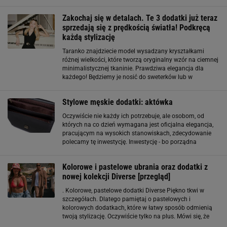
bardzo eleganckich stylizacji, wymuszonych dress
codem, wypada mieć dodatek w ostrym
Zakochaj się w detalach. Te 3 dodatki już teraz
sprzedają się z prędkością światła! Podkręcą
każdą stylizację
Taranko znajdziecie model wysadzany kryształkami
różnej wielkości, które tworzą oryginalny wzór na ciemnej
minimalistycznej tkaninie. Prawdziwa elegancja dla
każdego! Będziemy je nosić do sweterków lub w
akademickim stylu – z koszulami i czarnym eleganckim
dołem. Kolejnym istotnym dodatkiem, który potrafi
Stylowe męskie dodatki: aktówka
Oczywiście nie każdy ich potrzebuje, ale osobom, od
których na co dzień wymagana jest oficjalna elegancja,
pracującym na wysokich stanowiskach, zdecydowanie
polecamy tę inwestycję. Inwestycję - bo porządna
aktówka tania nie jest. Wykonane z najszlachetniejszych
gatunków skór teczka na dokumenty to
Kolorowe i pastelowe ubrania oraz dodatki z
nowej kolekcji Diverse [przegląd]
. Kolorowe, pastelowe dodatki Diverse Piękno tkwi w
szczegółach. Dlatego pamiętaj o pastelowych i
kolorowych dodatkach, które w łatwy sposób odmienią
twoją stylizację. Oczywiście tylko na plus. Mówi się, że
chociaż mało kto jest odważny, aby nosić kolory, to