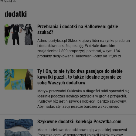
Więcej o:
dodatki
Przebrania i dodatki na Halloween: gdzie
szukać?
Adres: partybox.pl Sklep: krajowy lider na rynku przebrań
i dodatków na każdą okazję. W dziale damskim
znajdziecie aż 809 propozycji przebrań, w tym 184
produkty dedykowane Halloween - ceny od 15,89 zł
(kostium pielęgniarki) do 400 zł ( żołnierka w wersji pin
up). Płatność: gotówką przy odbiorze
Ty i On, to nie tylko dwa pasujące do siebie
kawałki puzzli, to także idealne zgranie ze
sobą Waszych dodatków
Motyw przewodni Sukienka o długości midi sprawdzi się
idealnie podczas letniego przyjęcia w gronie przyjaciół.
Pudrowy róż jest niezwykle kobiecy i bardzo szykowny.
Aby nadać stylizacji jeszcze bardziej wakacyjnego
charakteru dodaj do niej odpowiednie dodatki.
Turkusową chustę w ananasy możesz
Szykowne dodatki: kolekcja Poszetka.com
Moden i ciekawe dodatki powstają w polskiej pracowni
Poszetka.com. W tegorocznej kolekcji każdy stylowy