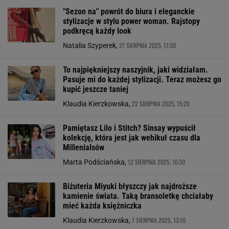
"Sezon na" powrót do biura i eleganckie
stylizacje w stylu power woman. Rajstopy
podkręcą każdy look
27 SIERPNIA 2025, 17:30
Natalia Szyperek,
To najpiękniejszy naszyjnik, jaki widziałam.
Pasuje mi do każdej stylizacji. Teraz możesz go
kupić jeszcze taniej
22 SIERPNIA 2025, 15:20
Klaudia Kierzkowska,
Pamiętasz Lilo i Stitch? Sinsay wypuścił
kolekcję, która jest jak wehikuł czasu dla
Millenialsów
12 SIERPNIA 2025, 16:30
Marta Podściańska,
Biżuteria Miyuki błyszczy jak najdroższe
kamienie świata. Taką bransoletkę chciałaby
mieć każda księżniczka
7 SIERPNIA 2025, 13:10
Klaudia Kierzkowska,