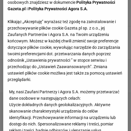
osobowych znajdziesz w dokumencie
Polityka Prywatności
balaclava - najmodniejsze nakrycie głowy na
Gazeta.pl
i
Polityka Prywatności Agora S.A.
jesień
1 PAŹDZIERNIKA 2025, 15:45
Marta Podściańska,
Klikając „Akceptuję” wyrażasz też zgodę na zainstalowanie i
przechowywanie plików cookie Gazeta.pl sp. z o.o., jej
Ten jeden dodatek uratuje twoje jesienne
Zaufanych Partnerów i Agora S.A. na Twoim urządzeniu
stylizacje. Wełniane modele znalazłam w
końcowym. Możesz w każdej chwili zmienić swoje preferencje
polskiej marce
dotyczące plików cookie, wywołując narzędzie do zarządzania
29 WRZEŚNIA 2025, 16:30
Marta Podściańska,
twoimi preferencjami dot. przetwarzania danych poprzez
odnośnik „Ustawienia prywatności ” w stopce serwisu i
"Sezon na broszki" w efektownym wydaniu. Nie
przechodząc do „Ustawień Zaawansowanych”. Zmiana
tylko do swetrów - świetnie wyglądają też na
ustawień plików cookie możliwa jest także za pomocą ustawień
czapce
przeglądarki.
24 WRZEŚNIA 2025, 13:30
Natalia Szyperek,
My, nasi Zaufani Partnerzy i Agora S.A. możemy przetwarzać
dane osobowe w następujących celach:
Użycie dokładnych danych geolokalizacyjnych. Aktywne
skanowanie charakterystyki urządzenia do celów
identyfikacji. Przechowywanie informacji na urządzeniu lub
dostęp do nich. Spersonalizowane reklamy i treści, pomiar
reklam i treści, badnie odbiorców i ulepszanie usług.