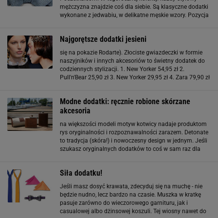
mężczyzna znajdzie coś dla siebie. Są klasyczne dodatki
wykonane z jedwabiu, w delikatne męskie wzory. Pozycja
obowiązkowa w szafie każdego gentlemana. Jest
również coś dla miłośników stylu
Najgorętsze dodatki jesieni
się na pokazie Rodarte). Złociste gwiazdeczki w formie
naszyjników i innych akcesoriów to świetny dodatek do
codziennych stylizacji. 1. New Yorker 54,95 zł 2.
Pull'n'Bear 25,90 zł 3. New Yorker 29,95 zł 4. Zara 79,90 zł
5. Pull'n'Bear 39,90 zł W tym sezonie rockowe ćwieki
obsypały niemal każdą część garderoby
Modne dodatki: ręcznie robione skórzane
akcesoria
na większości modeli motyw kotwicy nadaje produktom
rys oryginalności i rozpoznawalności zarazem. Detonate
to tradycja (skóra!) i nowoczesny design w jednym. Jeśli
szukasz oryginalnych dodatków to coś w sam raz dla
ciebie. Firma mieści się przy ul. Mostowej w Warszawie, a
jej adres internetowy to detonate.pl
Siła dodatku!
Jeśli masz dosyć krawata, zdecyduj się na muchę - nie
będzie nudno, lecz bardzo na czasie. Muszka w kratkę
pasuje zarówno do wieczorowego garnituru, jak i
casualowej albo dżinsowej koszuli. Tej wiosny nawet do