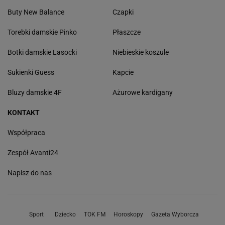
Buty New Balance
Czapki
Torebki damskie Pinko
Płaszcze
Botki damskie Lasocki
Niebieskie koszule
Sukienki Guess
Kapcie
Bluzy damskie 4F
Ażurowe kardigany
KONTAKT
Współpraca
Zespół Avanti24
Napisz do nas
Sport
Dziecko
TOK FM
Horoskopy
Gazeta Wyborcza