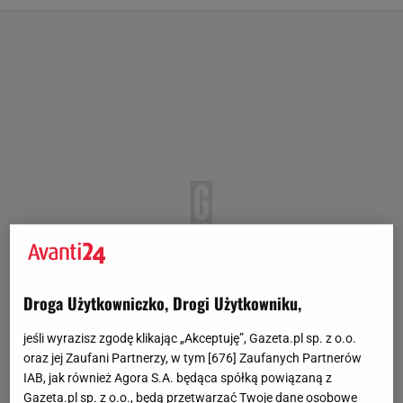
Droga Użytkowniczko, Drogi Użytkowniku,
jeśli wyrazisz zgodę klikając „Akceptuję”, Gazeta.pl sp. z o.o.
oraz jej Zaufani Partnerzy, w tym [
676
] Zaufanych Partnerów
IAB, jak również Agora S.A. będąca spółką powiązaną z
Gazeta.pl sp. z o.o., będą przetwarzać Twoje dane osobowe