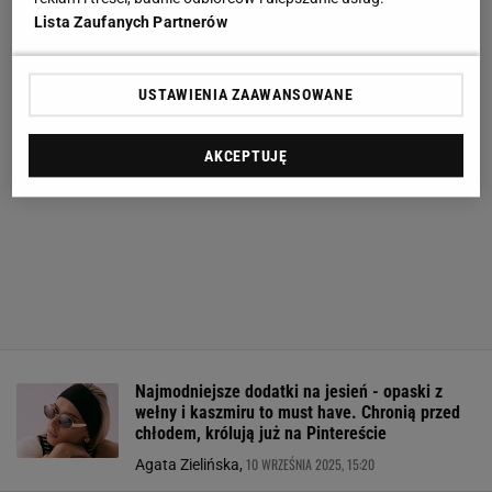
Lista Zaufanych Partnerów
USTAWIENIA ZAAWANSOWANE
AKCEPTUJĘ
Najmodniejsze dodatki na jesień - opaski z
wełny i kaszmiru to must have. Chronią przed
chłodem, królują już na Pintereście
10 WRZEŚNIA 2025, 15:20
Agata Zielińska,