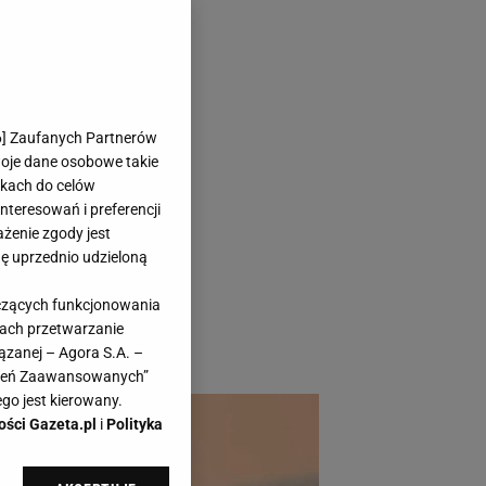
 tylko do
6
] Zaufanych Partnerów
woje dane osobowe takie
likach do celów
teresowań i preferencji
ażenie zgody jest
dę uprzednio udzieloną
ajprostszy strój. W
yczących funkcjonowania
ch kolekcjach.
kach przetwarzanie
ązanej – Agora S.A. –
awień Zaawansowanych”
go jest kierowany.
ości Gazeta.pl
i
Polityka