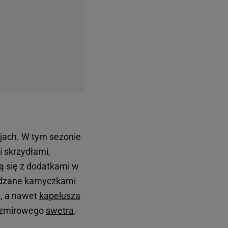
acjach. W tym sezonie
i skrzydłami,
ją się z dodatkami w
sadzane kamyczkami
u, a nawet
kapelusza
kaszmirowego
swetra
.