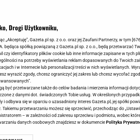
ko, Drogi Użytkowniku,
roszki" w efektownym wydaniu. Nie
jąc „Akceptuję”, Gazeta.pl sp. z o.o. oraz jej Zaufani Partnerzy, w tym [
67
wietnie wyglądają też na czapce
.A. będąca spółką powiązaną z Gazeta.pl sp. z o.o., będą przetwarzać T
ail czy identyfikatory plików cookie lub inne informacje zapisane w tych p
gólności na potrzeby wyświetlania reklam dopasowanych do Twoich zain
acjach i w Internecie lub personalizacji treści w nich wyświetlanych. Wyr
cesz wyrazić zgody, chcesz ograniczyć jej zakres lub chcesz wycofać zgo
aawansowanych”.
le efektowne dodatki diametralnie odmieniające nawet n
 być przetwarzane także do celów badania i mierzenia informacji dot
 zwrócić uwagę na trzy motywy, dominujące w aktualny
 łączone z danymi dot. świadczonych Tobie usług. W określonych przypad
ozycje i wybierz broszkę, która podkreśli twój styl.
i odbywa się w oparciu o uzasadniony interes Gazeta.pl, jej spółki powi
. Takiemu przetwarzaniu możesz się sprzeciwić, przechodząc do „Ust
nistratorem – w zależności od zakresu sprzeciwu i podmiotu, wobec które
etwarzaniu danych osobowych znajdziesz w dokumencie
Polityka Prywatn