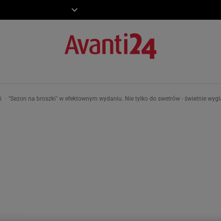
ZIECKO
MOTO
ki
"Sezon na broszki" w efektownym wydaniu. Nie tylko do swetrów - świetnie wygl