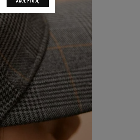
AKCEPTUJĘ
l sp. z o.o., jej
ić swoje preferencje
arzania danych poprzez
ych”. Zmiana ustawień
ach:
 celów identyfikacji.
omiar reklam i treści,