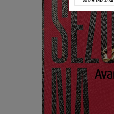
USTAWIENIA ZAA
Klikając „Akceptuję” wyra
Zaufanych Partnerów i A
dotyczące plików cookie,
odnośnik „Ustawienia pr
plików cookie możliwa je
My, nasi Zaufani Partne
Użycie dokładnych danych
Przechowywanie informacji
badnie odbiorców i uleps