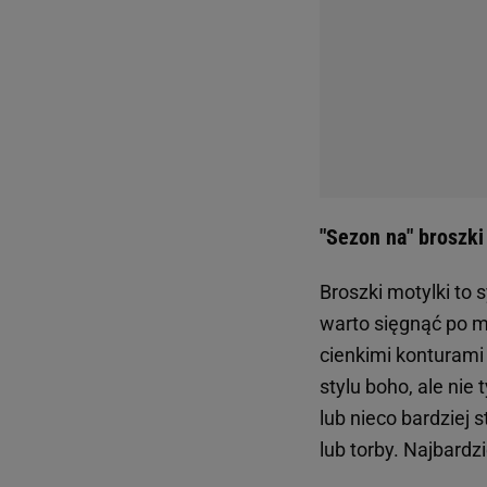
"Sezon na" broszki
Broszki motylki to 
warto sięgnąć po mo
cienkimi konturami
stylu boho, ale ni
lub nieco bardziej 
lub torby. Najbardz