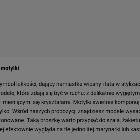
 motylki
symbol lekkości, dający namiastkę wiosny i lata w styliz
dele, które zdają się być w ruchu: z delikatnie wygiętym
 i mieniącymi się kryształami. Motylki świetnie komponu
e tylko. Wśród naszych propozycji znajdziesz modele wy
stonowane. Taką broszkę warto przypiąć do szala, żakiet
iej efektownie wygląda na tle jednolitej marynarki lub 