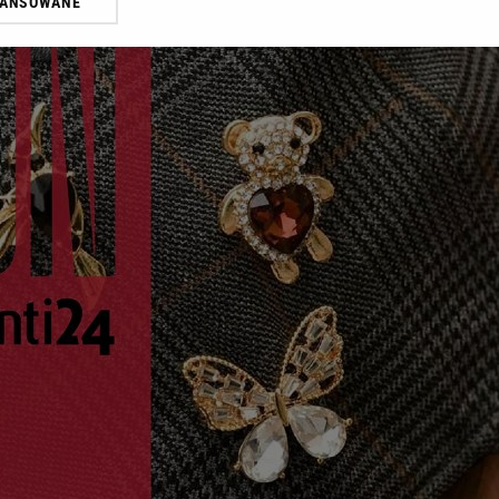
WANSOWANE
żasz też zgodę na zainstalowanie i przechowywanie plików cookie Gazeta.p
gora S.A. na Twoim urządzeniu końcowym. Możesz w każdej chwili zmien
 wywołując narzędzie do zarządzania twoimi preferencjami dot. przetw
ywatności ” w stopce serwisu i przechodząc do „Ustawień Zaawansowan
st także za pomocą ustawień przeglądarki.
rzy i Agora S.A. możemy przetwarzać dane osobowe w następujących cel
 geolokalizacyjnych. Aktywne skanowanie charakterystyki urządzenia do
 na urządzeniu lub dostęp do nich. Spersonalizowane reklamy i treści, p
zanie usług.
Lista Zaufanych Partnerów