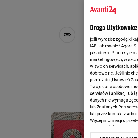
Droga Użytkownicz
"Sezon na b
jeśli wyrazisz zgodę klika
swetrów - ś
IAB, jak również Agora S
jak adresy IP, adresy e-m
marketingowych, w szcze
Natalia Szyperek
w swoich serwisach, aplik
24 września 2025, 13:30
dobrowolne. Jeśli nie ch
przejdź do „Ustawień Z
Broszki to małe, a
Twoje dane osobowe mogą
sezonie 2025 warto
serwisów i aplikacji lub
Sprawdź nasze prop
danych nie wymaga zgody 
lub Zaufanych Partnerów
lub przez kontakt z admi
Więcej informacji o prz
Prywatności Agora S.A.