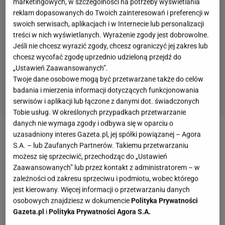
marketingowych, w szczególności na potrzeby wyświetlania
reklam dopasowanych do Twoich zainteresowań i preferencji w
swoich serwisach, aplikacjach i w Internecie lub personalizacji
treści w nich wyświetlanych. Wyrażenie zgody jest dobrowolne.
Jeśli nie chcesz wyrazić zgody, chcesz ograniczyć jej zakres lub
chcesz wycofać zgodę uprzednio udzieloną przejdź do
„Ustawień Zaawansowanych”.
Twoje dane osobowe mogą być przetwarzane także do celów
badania i mierzenia informacji dotyczących funkcjonowania
serwisów i aplikacji lub łączone z danymi dot. świadczonych
Tobie usług. W określonych przypadkach przetwarzanie
danych nie wymaga zgody i odbywa się w oparciu o
uzasadniony interes Gazeta.pl, jej spółki powiązanej – Agora
S.A. – lub Zaufanych Partnerów. Takiemu przetwarzaniu
możesz się sprzeciwić, przechodząc do „Ustawień
Zaawansowanych” lub przez kontakt z administratorem – w
zależności od zakresu sprzeciwu i podmiotu, wobec którego
jest kierowany. Więcej informacji o przetwarzaniu danych
osobowych znajdziesz w dokumencie
Polityka Prywatności
Gazeta.pl
i
Polityka Prywatności Agora S.A.