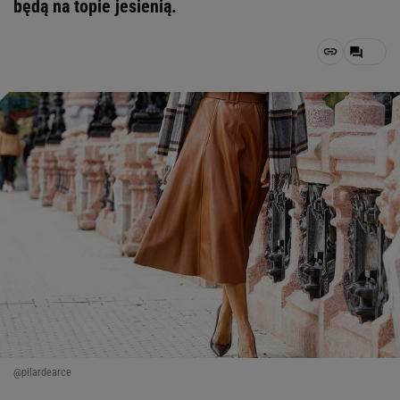
będą na topie jesienią.
@pilardearce