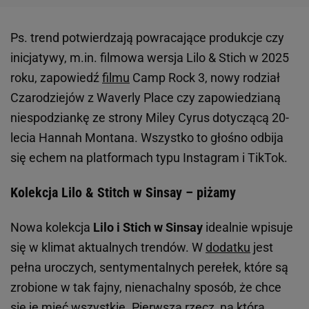
Ps. trend potwierdzają powracające produkcje czy
inicjatywy, m.in. filmowa wersja Lilo & Stich w 2025
roku, zapowiedź
filmu
Camp Rock 3, nowy rodział
Czarodziejów z Waverly Place czy zapowiedzianą
niespodziankę ze strony Miley Cyrus dotyczącą 20-
lecia Hannah Montana. Wszystko to głośno odbija
się echem na platformach typu Instagram i TikTok.
Kolekcja Lilo & Stitch w Sinsay – piżamy
Nowa kolekcja
Lilo i Stich w Sinsay
idealnie wpisuje
się w klimat aktualnych trendów. W
dodatku
jest
pełna uroczych, sentymentalnych perełek, które są
zrobione w tak fajny, nienachalny sposób, że chce
się je mieć wszystkie. Pierwsza rzecz, na którą