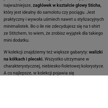
najważniejsze,
zagłówek w kształcie głowy Sticha,
który jest idealny do samolotu czy pociągu. Jest
praktyczny i wywoła uśmiech nawet u stylizacyjnych
minimalistek. Bo o ile nie zdecydujesz się na t-shirt
ze Stitchem, to wiem, że zrobisz wyjątek dla takiego
mini dodatku.
W kolekcji znajdziemy też większe gabaryty:
walizki
na kółkach i plecaki.
Wszystko utrzymane w
charakterystycznej, niebiesko-fioletowej kolorystyce.
A co najlepsze, w kolekcji pojawia się
też dziewczyna Sticha, czyli różowy Eksperyment
624 o imieniu Angel, którą fani pamiętają z serialu!
To super smaczek dla prawdziwych znawców
tematu.