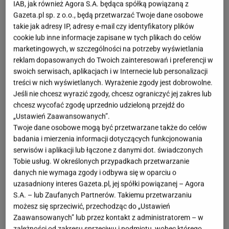
IAB, jak również Agora S.A. będąca spółką powiązaną z
Gazeta.pl sp. z o.o., będą przetwarzać Twoje dane osobowe
takie jak adresy IP, adresy e-mail czy identyfikatory plików
cookie lub inne informacje zapisane w tych plikach do celów
marketingowych, w szczególności na potrzeby wyświetlania
reklam dopasowanych do Twoich zainteresowań i preferencji w
swoich serwisach, aplikacjach i w Internecie lub personalizacji
treści w nich wyświetlanych. Wyrażenie zgody jest dobrowolne.
Jeśli nie chcesz wyrazić zgody, chcesz ograniczyć jej zakres lub
chcesz wycofać zgodę uprzednio udzieloną przejdź do
„Ustawień Zaawansowanych”.
Twoje dane osobowe mogą być przetwarzane także do celów
badania i mierzenia informacji dotyczących funkcjonowania
serwisów i aplikacji lub łączone z danymi dot. świadczonych
Tobie usług. W określonych przypadkach przetwarzanie
danych nie wymaga zgody i odbywa się w oparciu o
uzasadniony interes Gazeta.pl, jej spółki powiązanej – Agora
S.A. – lub Zaufanych Partnerów. Takiemu przetwarzaniu
możesz się sprzeciwić, przechodząc do „Ustawień
Zaawansowanych” lub przez kontakt z administratorem – w
zależności od zakresu sprzeciwu i podmiotu, wobec którego