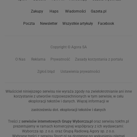
Zakupy
Haps
Wiadomości
Gazeta.pl
Poczta
Newsletter
Wszystkie artykuły
Facebook
Copyright © Agora SA
O Nas
Reklama
Prywatność
Zasady korzystania z portalu
Zgłoś błąd
Ustawienia prywatności
Właściciel niniejszego serwisu nie wyraża zgody na zwielokrotnianie ani inne
korzystanie z utworów rozpowszechnionych w tym serwisie, w celu
eksploracji tekstów i danych. Więcej informacji w
zastrzeżeniu dot. eksploracji tekstów i danych
Treści z
serwisów internetowych Grupy Wyborcza.pl
oraz serwisu tokfm.pl
prezentujemy w ramach komercyjnej współpracy z ich wydawcami:
Wyborcza sp. z o.o. oraz Grupą Radiową Agory sp. z o.o.
Wybrane treści z serwisu Sport.pl są dostępne po wykupieniu płatnej