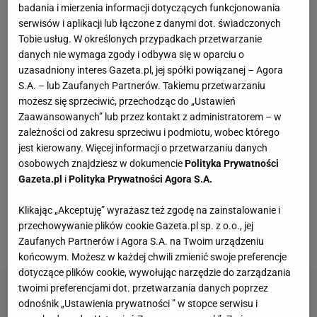
badania i mierzenia informacji dotyczących funkcjonowania
serwisów i aplikacji lub łączone z danymi dot. świadczonych
Perfumy Armani aż 44% taniej. Ten luksusowy
Tobie usług. W określonych przypadkach przetwarzanie
zapach zostawia wyraźny ogon
danych nie wymaga zgody i odbywa się w oparciu o
uzasadniony interes Gazeta.pl, jej spółki powiązanej – Agora
S.A. – lub Zaufanych Partnerów. Takiemu przetwarzaniu
Edukacja domowa nie dla każdego. Jak
możesz się sprzeciwić, przechodząc do „Ustawień
rozpoznać, że dziecko potrzebuje innego modelu
Zaawansowanych” lub przez kontakt z administratorem – w
nauki?
MATERIAŁ PROMOCYJNY
zależności od zakresu sprzeciwu i podmiotu, wobec którego
jest kierowany. Więcej informacji o przetwarzaniu danych
Sandały Keen to synonim wakacyjnego komfortu
osobowych znajdziesz w dokumencie
Polityka Prywatności
- teraz tańsze o niemal 100 zł
Gazeta.pl
i
Polityka Prywatności Agora S.A.
Klikając „Akceptuję” wyrażasz też zgodę na zainstalowanie i
50-tko, te buty od Lasockiego to mięciutki wybór
przechowywanie plików cookie Gazeta.pl sp. z o.o., jej
na jesień
Zaufanych Partnerów i Agora S.A. na Twoim urządzeniu
końcowym. Możesz w każdej chwili zmienić swoje preferencje
dotyczące plików cookie, wywołując narzędzie do zarządzania
twoimi preferencjami dot. przetwarzania danych poprzez
odnośnik „Ustawienia prywatności ” w stopce serwisu i