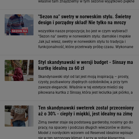
właśnie tam znajdziemy w tym sezonie wyjątkowo piękne
modele. Od lekkich, kaszmirowych golfów w chłodnym
odcieniu gołębiej szarości
"Sezon na" swetry w norweskim stylu. Świetny
design i porządny skład! Nie tylko na mrozy
wszystkie nasze propozycje, bo jest w czym wybierać!
"Sezon na" swetry w norweskim stylu: damskie i męskie
Jak już wiesz, swetry w norweskim stylu to tradycja i
funkcjonalność, które przetrwały próbę czasu. Wykonane
z najwyższej jakości materiałów, z tradycyjnymi,
skandynawskimi wzorami sprawdzą się zarówno
Styl skandynawski w wersji budget - Sinsay ma
kurtkę idealną za 60 zł
Skandynawski styl od lat jest moją inspiracją – prosty,
czysty, pozbawiony zbędnych ozdobników, a przy tym
zawsze elegancki. Właśnie w tej estetyce mieści się
pikowana kurtka z Sinsay, która jest leciutka jak piórko, a
jednocześnie nadaje stylizacji wyrazistości. I chociaż
zwykle takie elementy
Ten skandynawski sweterek został przeceniony
aż o 30% - ciepły i miękki, jest idealny na zimę
Zimą sweter staje się podstawą garderoby, nosimy go do
pracy, na spacery i podczas długich wieczorów w domu.
Model z nordyckim wzorem od Reserved idealnie wpisuje
się w ten sezonowy klimat. Łączy w sobie klasyczną