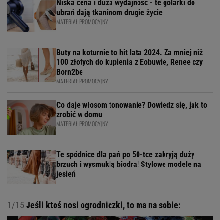
Niska cena i duża wydajność - te golarki do
ubrań dają tkaninom drugie życie
MATERIAŁ PROMOCYJNY
Buty na koturnie to hit lata 2024. Za mniej niż
100 złotych do kupienia z Eobuwie, Renee czy
Born2be
MATERIAŁ PROMOCYJNY
Co daje włosom tonowanie? Dowiedz się, jak to
zrobić w domu
MATERIAŁ PROMOCYJNY
Te spódnice dla pań po 50-tce zakryją duży
brzuch i wysmuklą biodra! Stylowe modele na
jesień
1/15
Jeśli ktoś nosi ogrodniczki, to ma na sobie: