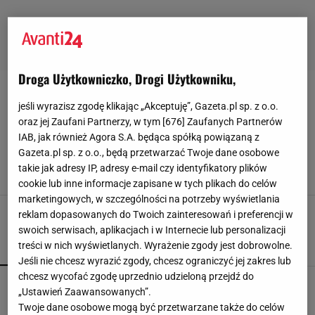
Droga Użytkowniczko, Drogi Użytkowniku,
STYL-SKANDYNAWSKI
jeśli wyrazisz zgodę klikając „Akceptuję”, Gazeta.pl sp. z o.o.
oraz jej Zaufani Partnerzy, w tym [
676
] Zaufanych Partnerów
Już nie Kopenhaga, a Oslo. Tanie bilety i
IAB, jak również Agora S.A. będąca spółką powiązaną z
piękna praktyczna moda. W tym sezonie
Gazeta.pl sp. z o.o., będą przetwarzać Twoje dane osobowe
inspirujemy się stylem Norweżek
takie jak adresy IP, adresy e-mail czy identyfikatory plików
30 PAŹDZIERNIKA 2024, 13:09
Marta Podściańska,
cookie lub inne informacje zapisane w tych plikach do celów
marketingowych, w szczególności na potrzeby wyświetlania
reklam dopasowanych do Twoich zainteresowań i preferencji w
swoich serwisach, aplikacjach i w Internecie lub personalizacji
treści w nich wyświetlanych. Wyrażenie zgody jest dobrowolne.
POPULARNE
NAJNOWSZE
Jeśli nie chcesz wyrazić zgody, chcesz ograniczyć jej zakres lub
chcesz wycofać zgodę uprzednio udzieloną przejdź do
Czółenka Lasocki aż 40% taniej. Kupisz je za
„Ustawień Zaawansowanych”.
niewiele ponad 100 zł
Twoje dane osobowe mogą być przetwarzane także do celów