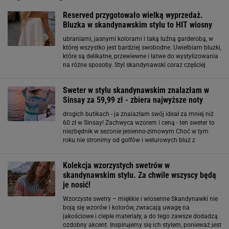
Reserved przygotowało wielką wyprzedaż.
Bluzka w skandynawskim stylu to HIT wiosny
ubraniami, jasnymi kolorami i taką luźną garderobą, w
której wszystko jest bardziej swobodne. Uwielbiam bluzki,
które są delikatne, przewiewne i łatwe do wystylizowania
na różne sposoby. Styl skandynawski coraz częściej
przewija się w modzie i moim zdaniem ma w sobie coś
bardzo przyjemnego. Nie ma
Sweter w stylu skandynawskim znalazłam w
Sinsay za 59,99 zł - zbiera najwyższe noty
drogich butikach - ja znalazłam swój ideał za mniej niż
60 zł w Sinsay! Zachwyca wzorem i ceną - ten sweter to
niezbędnik w sezonie jesienno-zimowym Choć w tym
roku nie stronimy od golfów i welurowych bluz z
kapturem, to na prowadzenie jesiennych trendów
wysuwają się dodatki w stylu skandynawskim. Znane
Kolekcja wzorzystych swetrów w
skandynawskim stylu. Za chwile wszyscy będą
je nosić!
Wzorzyste swetry – miękkie i wiosenne Skandynawki nie
boją się wzorów i kolorów, zwracają uwagę na
jakościowe i ciepłe materiały, a do tego zawsze dodadzą
ozdobny akcent. Inspirujemy się ich stylem, ponieważ jest