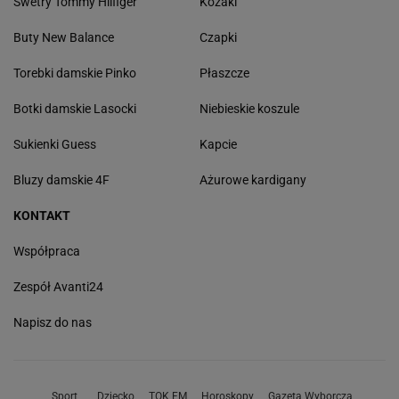
Swetry Tommy Hilfiger
Kozaki
Buty New Balance
Czapki
Torebki damskie Pinko
Płaszcze
Botki damskie Lasocki
Niebieskie koszule
Sukienki Guess
Kapcie
Bluzy damskie 4F
Ażurowe kardigany
KONTAKT
Współpraca
Zespół Avanti24
Napisz do nas
Sport
Dziecko
TOK FM
Horoskopy
Gazeta Wyborcza