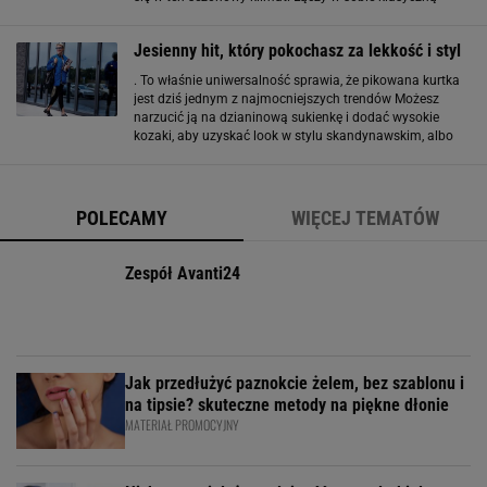
estetykę inspirowaną Skandynawią z wygodą, która
sprawia, że naprawdę chce się go
Jesienny hit, który pokochasz za lekkość i styl
. To właśnie uniwersalność sprawia, że pikowana kurtka
jest dziś jednym z najmocniejszych trendów Możesz
narzucić ją na dzianinową sukienkę i dodać wysokie
kozaki, aby uzyskać look w stylu skandynawskim, albo
zestawić z szerokimi spodniami i masywnymi loafersami,
by nadać całości bardziej miejskiego charakteru. Lekkie
POLECAMY
WIĘCEJ TEMATÓW
Zespół Avanti24
Jak przedłużyć paznokcie żelem, bez szablonu i
na tipsie? skuteczne metody na piękne dłonie
MATERIAŁ PROMOCYJNY