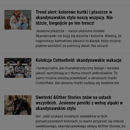
nieśmiertelny i bardzo praktyczny. W oko wpadło nam
kilka swetrów z kolekcji Diverse
Trend alert: kolorowe kurtki i płaszcze w
skandynawskim stylu noszą wszyscy. Nie
idźcie, biegnijcie po ten trencz!
Jesienne płaszcze – nasze ulubione modele
Skandynawki nie boją się wzorów i kolorów. Wiedzą, że
najprostszy karmelowy płaszcz to klasyk, który można
pięknie wyróżnić za pomocą detali. Na ulicach
Kopenhagi zawsze unoszą się kwiaty i zwiewne
tkaniny. Uwielbiamy je w modnym płaszczu na jesień od
Kolekcja Cottonfield: skandynawskie wakacje
i funkcjonalne, ale charakterystyczny design i wysoka
jakość wyróżniają je z tłumu innych jednośladów. To
samo można zresztą powiedzieć o ubraniach marki
Cottonfield. Ale ubrania marki nadają się świetnie nie
tylko dla rowerzystów, ale dla wszystkich aktywnie
spędzających czas. fot. Cottonfield Nowe style
Sweterki &Other Stories znów na ustach
wszystkich. Jesienne perełki z wełną alpaki w
skandynawskim stylu
dni. Jeśli szukasz modnych sweterków w tych
ponadczasowych kolorach, to warto przyjrzeć się ofercie
uwielbianego, skandynawskiego sklepu &Other Stories, bo