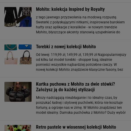
sezonu - luźny
Mohito: kolekcja Inspired by Royalty
z tego jawnego przyzwolenia na modową rozpustę.
Sweterki z połyskującymi nitkami, inspirowane barokiem
hafty oraz aplikacje z koralików - w nowym trendzie
Mohito, błyszczące akcenty stanowią uzupełnienie do
wykorzystanej palety kolorystycznej, odwołującej się
głównie do nieśmiertelnego połączenia czerni i bieli
Torebki z nowej kolekcji Mohito
Od lewej: 119,99 zł, 149,99 zł, 139,99 zł Najpopularniejszy
od kilku lat model torebki - shopper bag, idealnie
pomieści wszystkie najbardziej potrzebne rzeczy. W
nowej kolekcji Mohito znajdziecie klasyczne fasony, bez
dodatkowych ozdób, utrzymane w stonowanej palecie
barw. Od lewej: 139,99 zł
Kurtka puchowa z Mohito za dwie stówki?
Założysz ją do każdej stylizacji
Mrozy nadciągają nieubłaganie i to idealny czas, by
poszukać ładnej i stylowej puchówki, która nie kosztuje
fortuny, a ogrzeje nas w zimę. W Mohito znajdziesz ten
model idealny. Damska puchówka z Mohito? Duży wybór
cen i jakości Na stronie Mohito znajdziemy szeroką ofertę
kurtek zimowych, a
Retro pastele w wiosennej kolekcji Mohito