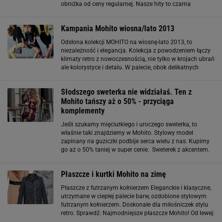
obniżka od ceny regularnej. Nasze hity to czarna
elegancka marynarka ze skórzanym kołnierzykiem i
beżowy żakiet ze złotymi suwakami.
Kampania Mohito wiosna/lato 2013
Odsłona kolekcji MOHITO na wiosnę-lato 2013, to
niezależność i elegancja. Kolekcja z powodzeniem łączy
klimaty retro z nowoczesnością, nie tylko w krojach ubrań
ale kolorystyce i detalu. W palecie, obok delikatnych
pasteli pojawiają się - nasycony róż, kobalt, koral, a także
cytrynowe żółcienie
Słodszego sweterka nie widziałaś. Ten z
Mohito tańszy aż o 50% - przyciąga
komplementy
Jeśli szukamy mięciutkiego i uroczego sweterka, to
właśnie taki znajdziemy w Mohito. Stylowy model
zapinany na guziczki podbije serca wielu z nas. Kupimy
go aż o 50% taniej w super cenie. Sweterek z akcentem.
Miękki i modny Swetry królują jesienią w naszych
stylizacjach. Wybieramy te grube
Płaszcze i kurtki Mohito na zimę
Płaszcze z futrzanym kołnierzem Eleganckie i klasyczne,
utrzymane w ciepłej palecie barw, ozdobione stylowym
futrzanym kołnierzem. Doskonałe dla miłośniczek stylu
retro. Sprawdź: Najmodniejsze płaszcze Mohito! Od lewej:
199 zł / 349,99 zł / 199 zł Obszerne Najmodniejszy fason