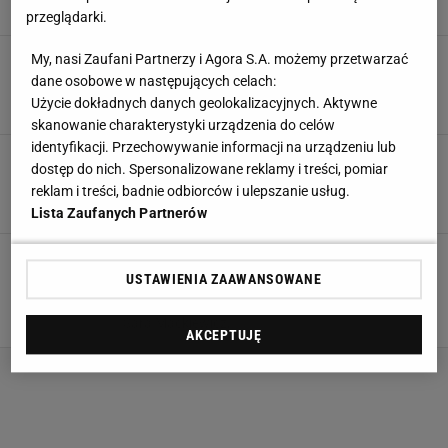
26 LUTEGO 2024, 20:44
Agata Zielińska,
przeglądarki.
Bluzki we wzory to najgorętszy, wiosenny trend!
My, nasi Zaufani Partnerzy i Agora S.A. możemy przetwarzać
Te w kwiaty są szczególnie urokliwe
dane osobowe w następujących celach:
Użycie dokładnych danych geolokalizacyjnych. Aktywne
26 LUTEGO 2024, 19:00
Natalia Szyperek,
skanowanie charakterystyki urządzenia do celów
identyfikacji. Przechowywanie informacji na urządzeniu lub
Pogłębienie zimowej wyprzedaży Mohito - dużo
dostęp do nich. Spersonalizowane reklamy i treści, pomiar
nowych rzeczy i sporo niższe ceny. Zobacz!
reklam i treści, badnie odbiorców i ulepszanie usług.
31 STYCZNIA 2024, 18:47
Agata Zielińska,
Lista Zaufanych Partnerów
Stylowe zimowe ocieplenie! Przegląd długich
płaszczy pikowanych z Mohito w uniwersalnej
USTAWIENIA ZAAWANSOWANE
kolorystyce!
9 STYCZNIA 2024, 12:18
Sara Mackiewicz,
AKCEPTUJĘ