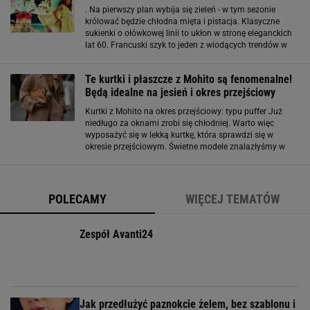
. Na pierwszy plan wybija się zieleń - w tym sezonie
królować będzie chłodna mięta i pistacja. Klasyczne
sukienki o ołówkowej linii to ukłon w stronę eleganckich
lat 60. Francuski szyk to jeden z wiodących trendów w
najnowszej kolekcji Mohito. Klasyczne spodnie typu
chinos, proste marynarki, bluzeczki
Te kurtki i płaszcze z Mohito są fenomenalne!
Będą idealne na jesień i okres przejściowy
Kurtki z Mohito na okres przejściowy: typu puffer Już
niedługo za oknami zrobi się chłodniej. Warto więc
wyposażyć się w lekką kurtkę, która sprawdzi się w
okresie przejściowym. Świetne modele znalazłyśmy w
ofercie sklepu internetowego Mohito. Są niedrogie, a
wyglądają naprawdę obiecująco! W
POLECAMY
WIĘCEJ TEMATÓW
Zespół Avanti24
Jak przedłużyć paznokcie żelem, bez szablonu i