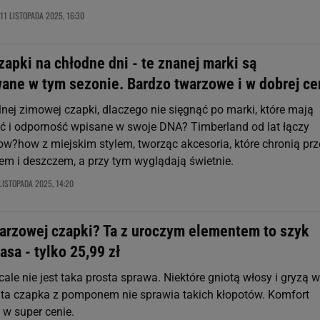
11 LISTOPADA 2025, 16:30
apki na chłodne dni - te znanej marki są
ane w tym sezonie. Bardzo twarzowe i w dobrej ce
nej zimowej czapki, dlaczego nie sięgnąć po marki, które mają
ć i odporność wpisane w swoje DNA? Timberland od lat łączy
ow?how z miejskim stylem, tworząc akcesoria, które chronią pr
em i deszczem, a przy tym wyglądają świetnie.
LISTOPADA 2025, 14:20
arzowej czapki? Ta z uroczym elementem to szyk
asa - tylko 25,99 zł
le nie jest taka prosta sprawa. Niektóre gniotą włosy i gryzą w
 ta czapka z pomponem nie sprawia takich kłopotów. Komfort
l w super cenie.