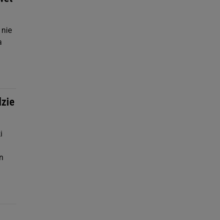
 nie
a
dzie
i
n