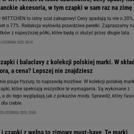
ganckie akcesoria, w tym czapki w sam raz na zimę
w WITTCHEN to istny szał zakupowy! Ceny spadają tu nie o 20%,
wet o 77%. Redakcja wyłowiła prawdziwe perełki. Zapraszamy n
ków z najwyższej półki, które będą ci służyć przez długie lata.
 LISTOPADA 2025, 09:16
apki i balaclavy z kolekcji polskiej marki. W skła
ora, a cena? Lepszej nie znajdziesz
i nie psuje fryzury, to naprawdę możliwe. W kolekcji polskiej mark
czapki, które spełniają wszystkie te wymagania. Są wykonane z
y, a do tego wyglądają jak z pokazów mody. Sprawdź, który faso
 dla ciebie.
20 LISTOPADA 2025, 13:00
 i czapki z wełną to zimowy must-have. Te marki