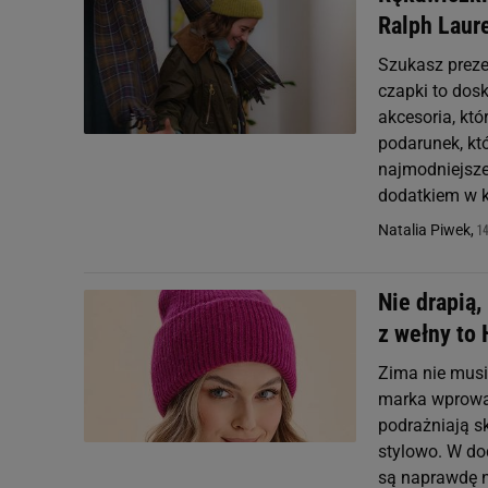
Ralph Laure
Szukasz preze
czapki to dos
akcesoria, któ
podarunek, kt
najmodniejsze
dodatkiem w k
14
Natalia Piwek,
Nie drapią,
z wełny to
Zima nie mus
marka wprowadz
podrażniają s
stylowo. W do
są naprawdę n