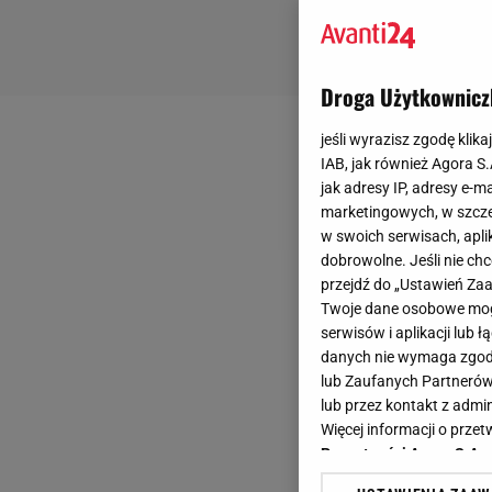
Droga Użytkownicz
jeśli wyrazisz zgodę klika
IAB, jak również Agora S
jak adresy IP, adresy e-m
marketingowych, w szcze
w swoich serwisach, aplik
dobrowolne. Jeśli nie ch
przejdź do „Ustawień Z
Twoje dane osobowe mogą
serwisów i aplikacji lub
danych nie wymaga zgody 
lub Zaufanych Partnerów
lub przez kontakt z admi
Więcej informacji o prz
Prywatności Agora S.A.