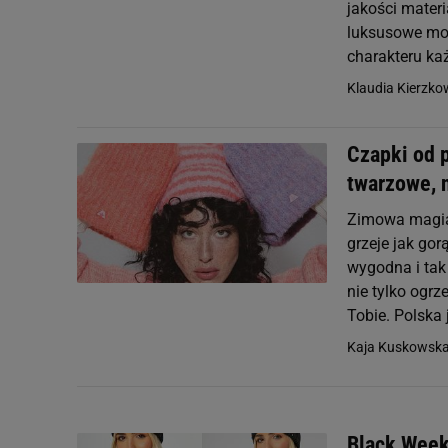
jakości mater
luksusowe mod
charakteru k
Klaudia Kierzk
Czapki od p
twarzowe, n
Zimowa magia i
grzeje jak gor
wygodna i tak 
nie tylko ogrz
Tobie. Polska j
Kaja Kuskowsk
Black Week