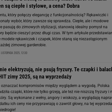
n są ciepłe i stylowe, a cena? Dobra
ntu, który połączy elegancję z funkcjonalnością? Rękawiczki i
konały wybór, który zawsze się sprawdza. Ciepłe, ale i modowe
re pasują do zimowych stylizacji, stanowią idealny pomysł na
óry będzie cieszyć przez długi czas. W tym artykule przedstawi
 modele rękawiczek i czapek, które staną się niezastąpionym
ażdej zimowej garderobie.
 LISTOPADA 2025, 12:30
 nie elektryzują, nie psują fryzury. Te czapki i balac
 HIT zimy 2025, są na wyprzedaży
i oznaczać kompromisów między wyglądem a wygodą. Polska
iła czapki, które nie tylko grzeją, ale też nie niszczą fryzury i 
kóry. Są wykonane z wełny, angory i wiskozy, a wyglądają napr
datku ich ceny nie przyprawiają o zawrót głowy, na tej wyprzed
iedrogie!