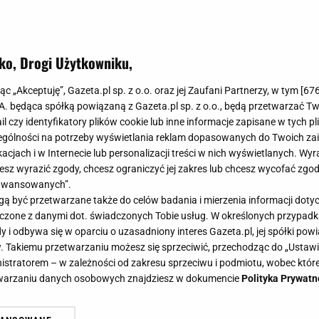
ko, Drogi Użytkowniku,
jąc „Akceptuję”, Gazeta.pl sp. z o.o. oraz jej Zaufani Partnerzy, w tym [
67
.A. będąca spółką powiązaną z Gazeta.pl sp. z o.o., będą przetwarzać T
ail czy identyfikatory plików cookie lub inne informacje zapisane w tych p
gólności na potrzeby wyświetlania reklam dopasowanych do Twoich zain
acjach i w Internecie lub personalizacji treści w nich wyświetlanych. Wyr
cesz wyrazić zgody, chcesz ograniczyć jej zakres lub chcesz wycofać zgo
aawansowanych”.
 być przetwarzane także do celów badania i mierzenia informacji dot
 łączone z danymi dot. świadczonych Tobie usług. W określonych przypad
i odbywa się w oparciu o uzasadniony interes Gazeta.pl, jej spółki powi
. Takiemu przetwarzaniu możesz się sprzeciwić, przechodząc do „Ust
nistratorem – w zależności od zakresu sprzeciwu i podmiotu, wobec które
etwarzaniu danych osobowych znajdziesz w dokumencie
Polityka Prywatn