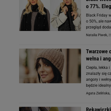
o 77%. Ele
Black Friday 
o 50%, ale na
przegląd dodat
29
Natalia Piwek,
Twarzowe cz
wełna i ang
Ciepła, lekka 
znalazły się 
angory i wełn
będzie idealny
Agata Zielińska,
Rękawiczki