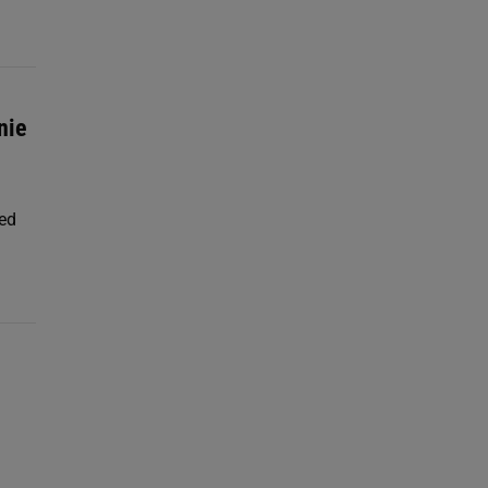
nie
zed