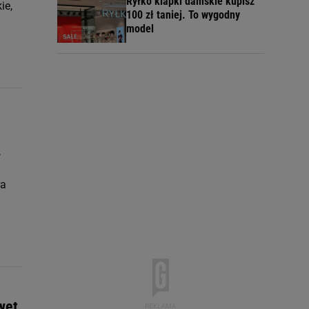
Ryłko klapki damskie kupisz
ie,
100 zł taniej. To wygodny
model
,
ra
wet