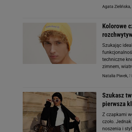
Agata Zielińska,
Kolorowe cz
rozchwytyw
Szukając ideal
funkcjonalnoś
techniczne kn
zimnem, wiatr
7 
Natalia Piwek,
Szukasz tw
pierwsza kl
Z czapkami wca
czoło. Jednak
noszenia i sty