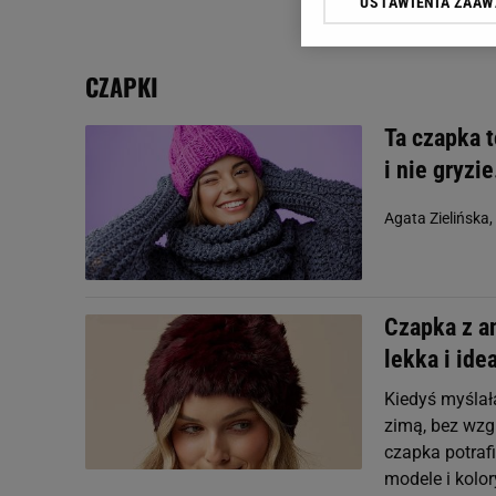
USTAWIENIA ZAA
Klikając „Akceptuję” wyra
Zaufanych Partnerów i A
dotyczące plików cookie,
CZAPKI
odnośnik „Ustawienia pr
plików cookie możliwa je
Ta czapka t
My, nasi Zaufani Partne
i nie gryzi
Użycie dokładnych danych
Przechowywanie informacji
Agata Zielińska,
badnie odbiorców i uleps
Czapka z an
lekka i ide
Kiedyś myślał
zimą, bez wzgl
czapka potrafi
modele i kolo