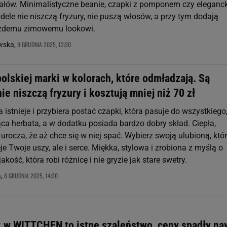
iałów. Minimalistyczne beanie, czapki z pomponem czy eleganck
ele nie niszczą fryzury, nie puszą włosów, a przy tym dodają
ażdemu zimowemu lookowi.
9 GRUDNIA 2025, 12:30
owska,
olskiej marki w kolorach, które odmładzają. Są
ie niszczą fryzury i kosztują mniej niż 70 zł
stnieje i przybiera postać czapki, która pasuje do wszystkiego
ąca herbata, a w dodatku posiada bardzo dobry skład. Ciepła,
urocza, że aż chce się w niej spać. Wybierz swoją ulubioną, któ
eje Twoje uszy, ale i serce. Miękka, stylowa i zrobiona z myślą o
akość, która robi różnicę i nie gryzie jak stare swetry.
8 GRUDNIA 2025, 14:20
a,
 w WITTCHEN to istne szaleństwo, ceny spadły na