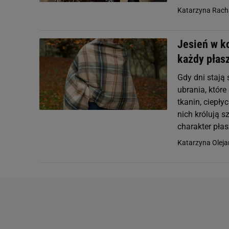
Katarzyna Rach
Jesień w ko
każdy płas
Gdy dni stają 
ubrania, które
tkanin, ciepły
nich królują s
charakter płas
Katarzyna Oleja