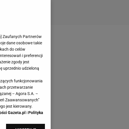
6
] Zaufanych Partnerów
woje dane osobowe takie
likach do celów
teresowań i preferencji
ażenie zgody jest
dę uprzednio udzieloną
yczących funkcjonowania
kach przetwarzanie
ązanej – Agora S.A. –
awień Zaawansowanych”
go jest kierowany.
ości Gazeta.pl
i
Polityka