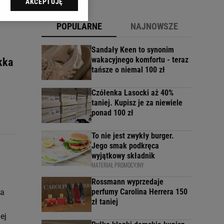
AKCEPTUJĘ
l sp. z o.o., jej
ić swoje preferencje
POPULARNE
NAJNOWSZE
arzania danych poprzez
ych”. Zmiana ustawień
Sandały Keen to synonim
wakacyjnego komfortu - teraz
kka
tańsze o niemal 100 zł
ach:
 celów identyfikacji.
omiar reklam i treści,
Czółenka Lasocki aż 40%
taniej. Kupisz je za niewiele
ponad 100 zł
To nie jest zwykły burger.
Jego smak podkręca
wyjątkowy składnik
MATERIAŁ PROMOCYJNY
Rossmann wyprzedaje
perfumy Carolina Herrera 150
na
zł taniej
ej