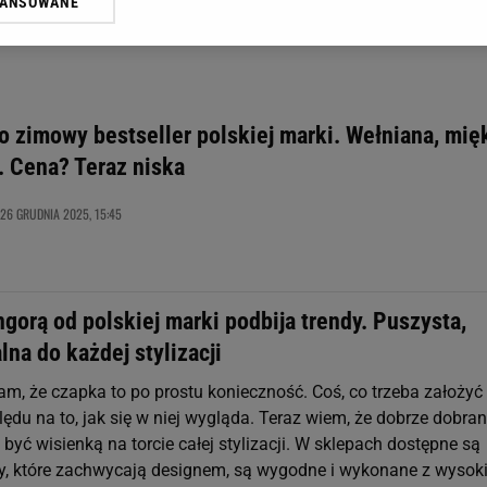
WANSOWANE
żasz też zgodę na zainstalowanie i przechowywanie plików cookie Gazeta.p
gora S.A. na Twoim urządzeniu końcowym. Możesz w każdej chwili zmien
 wywołując narzędzie do zarządzania twoimi preferencjami dot. przetw
ywatności ” w stopce serwisu i przechodząc do „Ustawień Zaawansowan
st także za pomocą ustawień przeglądarki.
o zimowy bestseller polskiej marki. Wełniana, mię
rzy i Agora S.A. możemy przetwarzać dane osobowe w następujących cel
e. Cena? Teraz niska
 geolokalizacyjnych. Aktywne skanowanie charakterystyki urządzenia do
 na urządzeniu lub dostęp do nich. Spersonalizowane reklamy i treści, p
26 GRUDNIA 2025, 15:45
zanie usług.
Lista Zaufanych Partnerów
gorą od polskiej marki podbija trendy. Puszysta,
alna do każdej stylizacji
am, że czapka to po prostu konieczność. Coś, co trzeba założyć
ędu na to, jak się w niej wygląda. Teraz wiem, że dobrze dobra
 być wisienką na torcie całej stylizacji. W sklepach dostępne są
ry, które zachwycają designem, są wygodne i wykonane z wysoki