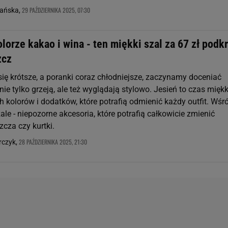
29 PAŹDZIERNIKA 2025, 07:30
ańska,
lorze kakao i wina - ten miękki szal za 67 zł podk
zcz
się krótsze, a poranki coraz chłodniejsze, zaczynamy doceniać
 nie tylko grzeją, ale też wyglądają stylowo. Jesień to czas mięk
ch kolorów i dodatków, które potrafią odmienić każdy outfit. Wśr
zale - niepozorne akcesoria, które potrafią całkowicie zmienić
zcza czy kurtki.
28 PAŹDZIERNIKA 2025, 21:30
rczyk,