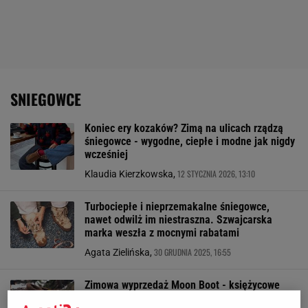
SNIEGOWCE
Koniec ery kozaków? Zimą na ulicach rządzą
śniegowce - wygodne, ciepłe i modne jak nigdy
wcześniej
12 STYCZNIA 2026, 13:10
Klaudia Kierzkowska,
Turbociepłe i nieprzemakalne śniegowce,
nawet odwilż im niestraszna. Szwajcarska
marka weszła z mocnymi rabatami
30 GRUDNIA 2025, 16:55
Agata Zielińska,
Zimowa wyprzedaż Moon Boot - księżycowe
śniegowce w największej wyprzedaży roku.