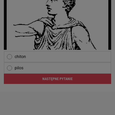
chiton
pilos
NASTĘPNE PYTANIE