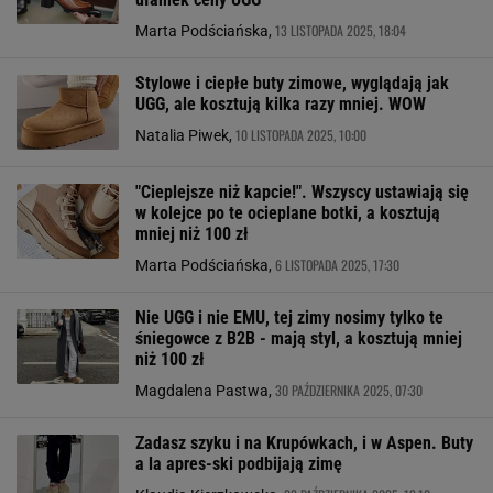
13 LISTOPADA 2025, 18:04
Marta Podściańska,
Stylowe i ciepłe buty zimowe, wyglądają jak
UGG, ale kosztują kilka razy mniej. WOW
10 LISTOPADA 2025, 10:00
Natalia Piwek,
"Cieplejsze niż kapcie!". Wszyscy ustawiają się
w kolejce po te ocieplane botki, a kosztują
mniej niż 100 zł
6 LISTOPADA 2025, 17:30
Marta Podściańska,
Nie UGG i nie EMU, tej zimy nosimy tylko te
śniegowce z B2B - mają styl, a kosztują mniej
niż 100 zł
30 PAŹDZIERNIKA 2025, 07:30
Magdalena Pastwa,
Zadasz szyku i na Krupówkach, i w Aspen. Buty
a la apres-ski podbijają zimę