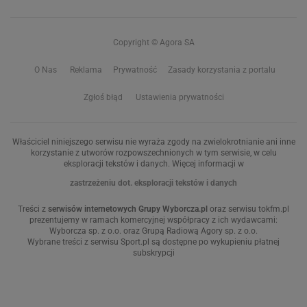
Copyright © Agora SA
O Nas
Reklama
Prywatność
Zasady korzystania z portalu
Zgłoś błąd
Ustawienia prywatności
Właściciel niniejszego serwisu nie wyraża zgody na zwielokrotnianie ani inne
korzystanie z utworów rozpowszechnionych w tym serwisie, w celu
eksploracji tekstów i danych. Więcej informacji w
zastrzeżeniu dot. eksploracji tekstów i danych
Treści z
serwisów internetowych Grupy Wyborcza.pl
oraz serwisu tokfm.pl
prezentujemy w ramach komercyjnej współpracy z ich wydawcami:
Wyborcza sp. z o.o. oraz Grupą Radiową Agory sp. z o.o.
Wybrane treści z serwisu Sport.pl są dostępne po wykupieniu płatnej
subskrypcji