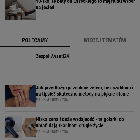
50-tko, te buty od Lasockiego to mięciutki wybór
na jesień
POLECAMY
WIĘCEJ TEMATÓW
Zespół Avanti24
Jak przedłużyć paznokcie żelem, bez szablonu i
na tipsie? skuteczne metody na piękne dłonie
MATERIAŁ PROMOCYJNY
Niska cena i duża wydajność - te golarki do
ubrań dają tkaninom drugie życie
MATERIAŁ PROMOCYJNY