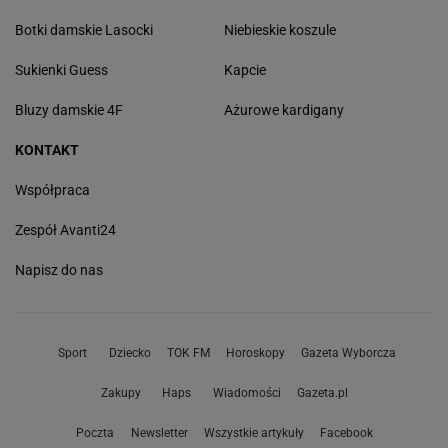
Botki damskie Lasocki
Niebieskie koszule
Sukienki Guess
Kapcie
Bluzy damskie 4F
Ażurowe kardigany
KONTAKT
Współpraca
Zespół Avanti24
Napisz do nas
Sport
Dziecko
TOK FM
Horoskopy
Gazeta Wyborcza
Zakupy
Haps
Wiadomości
Gazeta.pl
Poczta
Newsletter
Wszystkie artykuły
Facebook