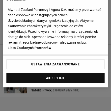
cieplejszych w lepszej cenie nie znajdziesz
My, nasi Zaufani Partnerzy i Agora S.A. możemy przetwarzać
5 GRUDNIA 2025, 16:30
Agata Zielińska,
dane osobowe w następujących celach:
Użycie dokładnych danych geolokalizacyjnych. Aktywne
Te śniegowce są cieplejsze niż ogrzewane
skanowanie charakterystyki urządzenia do celów
skarpety. Polki nie mogą przejść obok nich
obojętnie
identyfikacji. Przechowywanie informacji na urządzeniu lub
dostęp do nich. Spersonalizowane reklamy i treści, pomiar
4 GRUDNIA 2025, 12:30
Klaudia Kierzkowska,
reklam i treści, badnie odbiorców i ulepszanie usług.
Lista Zaufanych Partnerów
W porządnych śniegowcach od 4F stoisz twardo
jak skała, nawet na trudnym terenie. To obuwie
do zadań specjalnych.
USTAWIENIA ZAAWANSOWANE
3 GRUDNIA 2025, 15:50
Kaja Kuskowska,
Stylistki zdradzają sekret ciepła na zimę.
AKCEPTUJĘ
Ocieplane welurowe śniegowce robią furorę
2 GRUDNIA 2025, 10:00
Natalia Piwek,