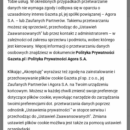
Tobie usług. W określonych przypadkach przetwarzanie
danych nie wymaga zgody i odbywa się w oparciu o
uzasadniony interes Gazeta.pl, jej spółki powiązanej – Agora
S.A. – lub Zaufanych Partnerów. Takiemu przetwarzaniu
Śniegowce z nowymi technologiami wygrywają
możesz się sprzeciwić, przechodząc do „Ustawień
z mrozem i wilgocią. Te buty są
Zaawansowanych” lub przez kontakt z administratorem – w
bezkonkurencyjne
zależności od zakresu sprzeciwu i podmiotu, wobec którego
17 GRUDNIA 2025, 14:20
Klaudia Kierzkowska,
jest kierowany. Więcej informacji o przetwarzaniu danych
osobowych znajdziesz w dokumencie
Polityka Prywatności
Śniegowce polskiej marki robią furorę, zadasz
Gazeta.pl
i
Polityka Prywatności Agora S.A.
w nich szyku i w Warszawie i Zakopanem.
Nieprzemakalne, dobre na mrozy
Klikając „Akceptuję” wyrażasz też zgodę na zainstalowanie i
15 GRUDNIA 2025, 10:25
Natalia Piwek,
przechowywanie plików cookie Gazeta.pl sp. z o.o., jej
Zaufanych Partnerów i Agora S.A. na Twoim urządzeniu
Gigantyczna wyprzedaż Moon Boot - lepszej
końcowym. Możesz w każdej chwili zmienić swoje preferencje
okazji, by kupić najcieplejsze na świecie
dotyczące plików cookie, wywołując narzędzie do zarządzania
śniegowce może w tym roku już nie być
twoimi preferencjami dot. przetwarzania danych poprzez
9 GRUDNIA 2025, 18:15
Agata Zielińska,
odnośnik „Ustawienia prywatności ” w stopce serwisu i
przechodząc do „Ustawień Zaawansowanych”. Zmiana
Idealne buty na śnieg i pluchę. Mają bieżnik jak
ustawień plików cookie możliwa jest także za pomocą ustawień
zimowe opony, są nieprzemakalne -
przeglądarki.