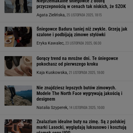
Nieprzemakalne śniegowce z dobrą
przyczepnością w cenach tak niskich, że SZOK
25 LISTOPADA 2025, 18:15
Agata Zielińska,
Śniegowce Badura taniej niż zwykle. Grzeją jak
szalone i podbijają zimowe stylówki
23 LISTOPADA 2025, 06:30
Eryka Kawalec,
Gorący trend na mroźne dni. Te śniegowce
pokochasz od pierwszego kroku
21 LISTOPADA 2025, 18:00
Kaja Kuskowska,
Nie znajdziesz lepszych butów zimowych.
Modele The North Face wygrywają jakością i
designem
14 LISTOPADA 2025, 10:00
Natalia Szyperek,
Znalazłam idealne buty na zimę. Są z polskiej
marki Lasocki, wyglądają luksusowo i kosztują
ułamek ceny UGG