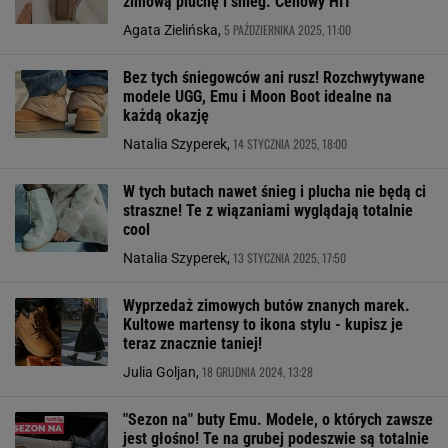
zimową pluchę i śnieg. Cenowy HIT
5 PAŹDZIERNIKA 2025, 11:00
Agata Zielińska,
Bez tych śniegowców ani rusz! Rozchwytywane
modele UGG, Emu i Moon Boot idealne na
każdą okazję
14 STYCZNIA 2025, 18:00
Natalia Szyperek,
W tych butach nawet śnieg i plucha nie będą ci
straszne! Te z wiązaniami wyglądają totalnie
cool
13 STYCZNIA 2025, 17:50
Natalia Szyperek,
Wyprzedaż zimowych butów znanych marek.
Kultowe martensy to ikona stylu - kupisz je
teraz znacznie taniej!
18 GRUDNIA 2024, 13:28
Julia Goljan,
"Sezon na" buty Emu. Modele, o których zawsze
jest głośno! Te na grubej podeszwie są totalnie