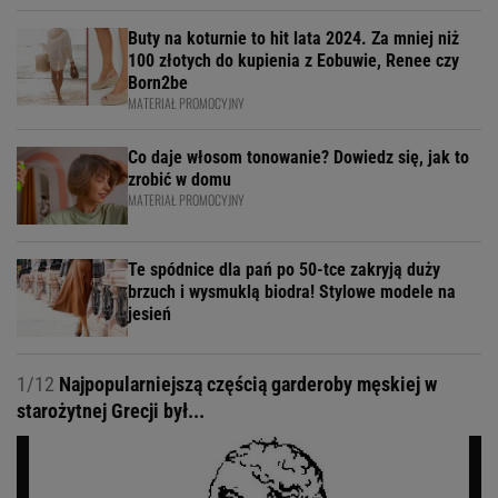
Buty na koturnie to hit lata 2024. Za mniej niż
100 złotych do kupienia z Eobuwie, Renee czy
Born2be
MATERIAŁ PROMOCYJNY
Co daje włosom tonowanie? Dowiedz się, jak to
zrobić w domu
MATERIAŁ PROMOCYJNY
Te spódnice dla pań po 50-tce zakryją duży
brzuch i wysmuklą biodra! Stylowe modele na
jesień
1/12
Najpopularniejszą częścią garderoby męskiej w
starożytnej Grecji był...