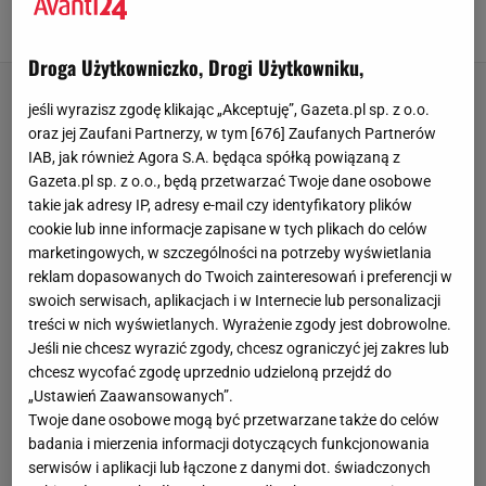
Idealne na ferie zimowe
24 GRUDNIA 2025, 12:30
Natalia Piwek,
Droga Użytkowniczko, Drogi Użytkowniku,
jeśli wyrazisz zgodę klikając „Akceptuję”, Gazeta.pl sp. z o.o.
oraz jej Zaufani Partnerzy, w tym [
676
] Zaufanych Partnerów
IAB, jak również Agora S.A. będąca spółką powiązaną z
Gazeta.pl sp. z o.o., będą przetwarzać Twoje dane osobowe
takie jak adresy IP, adresy e-mail czy identyfikatory plików
cookie lub inne informacje zapisane w tych plikach do celów
marketingowych, w szczególności na potrzeby wyświetlania
reklam dopasowanych do Twoich zainteresowań i preferencji w
swoich serwisach, aplikacjach i w Internecie lub personalizacji
treści w nich wyświetlanych. Wyrażenie zgody jest dobrowolne.
Jeśli nie chcesz wyrazić zgody, chcesz ograniczyć jej zakres lub
chcesz wycofać zgodę uprzednio udzieloną przejdź do
„Ustawień Zaawansowanych”.
Twoje dane osobowe mogą być przetwarzane także do celów
badania i mierzenia informacji dotyczących funkcjonowania
serwisów i aplikacji lub łączone z danymi dot. świadczonych