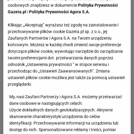
atmosferycznych, gdzie
pogoda
potrafi zmienić się z
osobowych znajdziesz w dokumencie
Polityka Prywatności
Gazeta.pl
i
Polityka Prywatności Agora S.A.
godziny na godzinę. Projektanci z 4F wiedzą, co
robią. Ich śniegowce (zarówno
damskie
, jak i
Klikając „Akceptuję” wyrażasz też zgodę na zainstalowanie i
męskie) zostały wyposażone w solidną cholewkę z
przechowywanie plików cookie Gazeta.pl sp. z o.o., jej
Zaufanych Partnerów i Agora S.A. na Twoim urządzeniu
impregnacją oraz wodoodporną membranę NeoDry.
końcowym. Możesz w każdej chwili zmienić swoje preferencje
Co to oznacza w praktyce? Możesz w nich wchodzić
dotyczące plików cookie, wywołując narzędzie do zarządzania
w kałuże, przedzierać się przez zaspy, a w środku
twoimi preferencjami dot. przetwarzania danych poprzez
odnośnik „Ustawienia prywatności ” w stopce serwisu i
stopa pozostanie idealnie sucha.
przechodząc do „Ustawień Zaawansowanych”. Zmiana
ustawień plików cookie możliwa jest także za pomocą ustawień
przeglądarki.
My, nasi Zaufani Partnerzy i Agora S.A. możemy przetwarzać
dane osobowe w następujących celach:
Użycie dokładnych danych geolokalizacyjnych. Aktywne
skanowanie charakterystyki urządzenia do celów
identyfikacji. Przechowywanie informacji na urządzeniu lub
dostęp do nich. Spersonalizowane reklamy i treści, pomiar