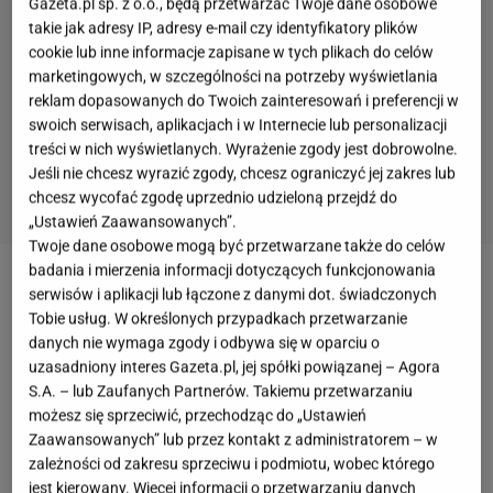
Gazeta.pl sp. z o.o., będą przetwarzać Twoje dane osobowe
takie jak adresy IP, adresy e-mail czy identyfikatory plików
cookie lub inne informacje zapisane w tych plikach do celów
marketingowych, w szczególności na potrzeby wyświetlania
reklam dopasowanych do Twoich zainteresowań i preferencji w
swoich serwisach, aplikacjach i w Internecie lub personalizacji
treści w nich wyświetlanych. Wyrażenie zgody jest dobrowolne.
Jeśli nie chcesz wyrazić zgody, chcesz ograniczyć jej zakres lub
chcesz wycofać zgodę uprzednio udzieloną przejdź do
„Ustawień Zaawansowanych”.
Twoje dane osobowe mogą być przetwarzane także do celów
badania i mierzenia informacji dotyczących funkcjonowania
Nieprzemakalne śniegowce - modele polskiej
serwisów i aplikacji lub łączone z danymi dot. świadczonych
Tobie usług. W określonych przypadkach przetwarzanie
marki sprawdzą się w każdych warunkach
danych nie wymaga zgody i odbywa się w oparciu o
uzasadniony interes Gazeta.pl, jej spółki powiązanej – Agora
Koniec ze ślizganiem się na chodnikach jak na
S.A. – lub Zaufanych Partnerów. Takiemu przetwarzaniu
lodowisku. Propozycja od 4F to połączenie
możesz się sprzeciwić, przechodząc do „Ustawień
Zaawansowanych” lub przez kontakt z administratorem – w
technologii outdoorowej z miejskim stylem. To buty,
zależności od zakresu sprzeciwu i podmiotu, wobec którego
które powstały z myślą o naszych warunkach
jest kierowany. Więcej informacji o przetwarzaniu danych