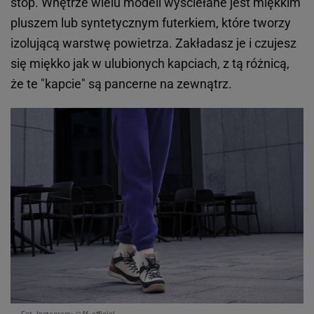
stóp. Wnętrze wielu modeli wyściełane jest miękkim
pluszem lub syntetycznym futerkiem, które tworzy
izolującą warstwę powietrza. Zakładasz je i czujesz
się miękko jak w ulubionych kapciach, z tą różnicą,
że te "kapcie" są pancerne na zewnątrz.