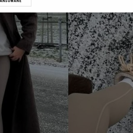
WANSOWANE
żasz też zgodę na zainstalowanie i przechowywanie plików cookie Gazeta.p
gora S.A. na Twoim urządzeniu końcowym. Możesz w każdej chwili zmien
 wywołując narzędzie do zarządzania twoimi preferencjami dot. przetw
ywatności ” w stopce serwisu i przechodząc do „Ustawień Zaawansowan
st także za pomocą ustawień przeglądarki.
rzy i Agora S.A. możemy przetwarzać dane osobowe w następujących cel
 geolokalizacyjnych. Aktywne skanowanie charakterystyki urządzenia do
 na urządzeniu lub dostęp do nich. Spersonalizowane reklamy i treści, p
zanie usług.
Lista Zaufanych Partnerów