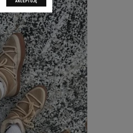
AKCEPTUJĘ
l sp. z o.o., jej
ić swoje preferencje
arzania danych poprzez
ych”. Zmiana ustawień
ach:
 celów identyfikacji.
omiar reklam i treści,