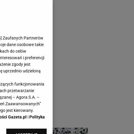
eplane
6
] Zaufanych Partnerów
woje dane osobowe takie
likach do celów
teresowań i preferencji
ażenie zgody jest
dę uprzednio udzieloną
, gama
yczących funkcjonowania
tóre ogrzeje nawet w
kach przetwarzanie
 zimowej opartej na
ązanej – Agora S.A. –
awień Zaawansowanych”
śród stylistek i
go jest kierowany.
ości Gazeta.pl
i
Polityka