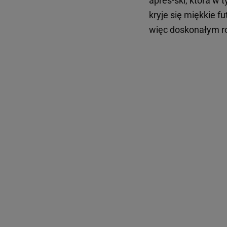
après-ski, która w
kryje się miękkie 
więc doskonałym ro