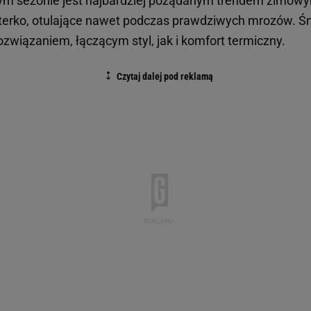
 tym sezonie jest najbardziej pożądanym trendem zimow
futerko, otulające nawet podczas prawdziwych mrozów. Ś
związaniem, łączącym styl, jak i komfort termiczny.