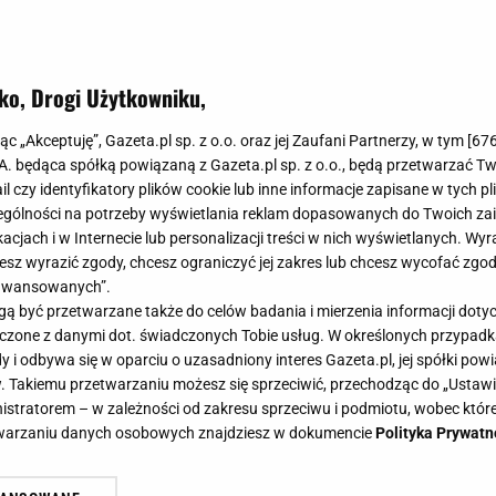
ko, Drogi Użytkowniku,
dradzają sekret ciepła na zimę. Oci
jąc „Akceptuję”, Gazeta.pl sp. z o.o. oraz jej Zaufani Partnerzy, w tym [
67
iegowce robią furorę
.A. będąca spółką powiązaną z Gazeta.pl sp. z o.o., będą przetwarzać T
ail czy identyfikatory plików cookie lub inne informacje zapisane w tych p
gólności na potrzeby wyświetlania reklam dopasowanych do Twoich zain
acjach i w Internecie lub personalizacji treści w nich wyświetlanych. Wyr
cesz wyrazić zgody, chcesz ograniczyć jej zakres lub chcesz wycofać zgo
aawansowanych”.
lnych śniegowców oficjalnie zakończone. Stylowy welur
 być przetwarzane także do celów badania i mierzenia informacji dot
lorów sezonu, charakterystyczne wiązania i futerko, k
 łączone z danymi dot. świadczonych Tobie usług. W określonych przypad
i. Ocieplane botki Neścior to ukłon w stronę garderoby
i odbywa się w oparciu o uzasadniony interes Gazeta.pl, jej spółki powi
. Takiemu przetwarzaniu możesz się sprzeciwić, przechodząc do „Ust
e. Nic dziwnego, że ten model zyskał status must-have w
nistratorem – w zależności od zakresu sprzeciwu i podmiotu, wobec które
etwarzaniu danych osobowych znajdziesz w dokumencie
Polityka Prywatn