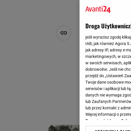
Droga Użytkownicz
Stylistki z
jeśli wyrazisz zgodę klika
welurowe śn
IAB, jak również Agora S
jak adresy IP, adresy e-m
marketingowych, w szcze
Natalia Piwek
w swoich serwisach, aplik
2 grudnia 2025, 10:00
dobrowolne. Jeśli nie ch
przejdź do „Ustawień Z
Poszukiwania idea
Twoje dane osobowe mogą
najmodniejszych ko
serwisów i aplikacji lub
najchłodniejsze dn
danych nie wymaga zgody 
lub Zaufanych Partnerów
wygodzie i estetyc
lub przez kontakt z admi
influencerek.
Więcej informacji o prz
Prywatności Agora S.A.