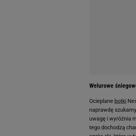
Welurowe śniegowc
Ocieplane
botki
Neś
naprawdę szukamy: 
uwagę i wyróżnia m
tego dochodzą char