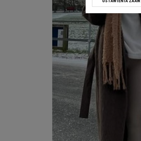
USTAWIENIA ZAA
Klikając „Akceptuję” wyra
Zaufanych Partnerów i A
dotyczące plików cookie,
odnośnik „Ustawienia pr
plików cookie możliwa je
My, nasi Zaufani Partne
Użycie dokładnych danych
Przechowywanie informacji
badnie odbiorców i uleps