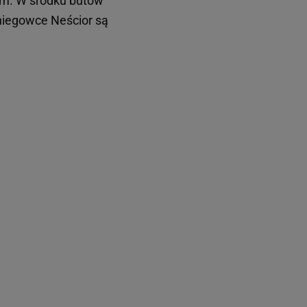
ym. W środku butów
niegowce Neścior są