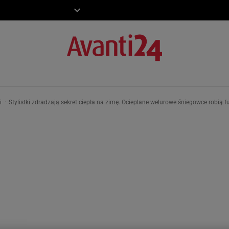
ZIECKO
MOTO
ki
Stylistki zdradzają sekret ciepła na zimę. Ocieplane welurowe śniegowce robią f