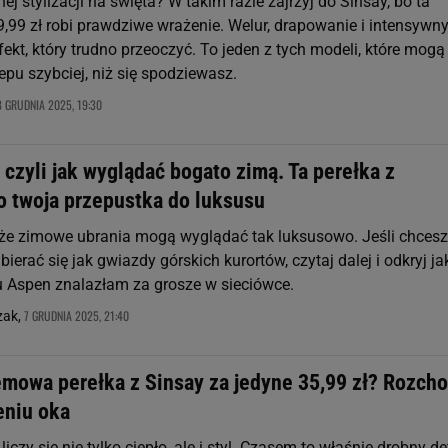
ej stylizacji na święta? W takim razie zajrzyj do Sinsay, bo ta
9,99 zł robi prawdziwe wrażenie. Welur, drapowanie i intensywn
fekt, który trudno przeoczyć. To jeden z tych modeli, które mogą
epu szybciej, niż się spodziewasz.
8 GRUDNIA 2025, 19:30
 czyli jak wyglądać bogato zimą. Ta perełka z
o twoja przepustka do luksusu
 że zimowe ubrania mogą wyglądać tak luksusowo. Jeśli chcesz
ubierać się jak gwiazdy górskich kurortów, czytaj dalej i odkryj ja
lu Aspen znalazłam za grosze w sieciówce.
7 GRUDNIA 2025, 21:40
zak,
mowa perełka z Sinsay za jedyne 35,99 zł? Rozcho
eniu oka
iczy się nie tylko ciepło, ale i styl. Czasem to właśnie drobny de