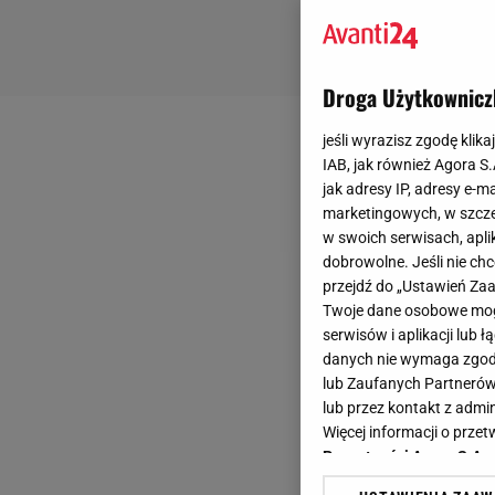
Droga Użytkownicz
jeśli wyrazisz zgodę klika
IAB, jak również Agora S
jak adresy IP, adresy e-m
marketingowych, w szcze
w swoich serwisach, aplik
dobrowolne. Jeśli nie ch
przejdź do „Ustawień Z
Twoje dane osobowe mogą
serwisów i aplikacji lub
danych nie wymaga zgody 
lub Zaufanych Partnerów
lub przez kontakt z admi
Więcej informacji o prz
Prywatności Agora S.A.