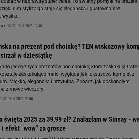
 dostać w naprawdę super cenie. To świetny pomysł na prezent
ięki nim stylizacja staje się elegancka i gustowna bez
 wysiłku.
13 GRUDNIA 2025, 12:30
zak,
ska na prezent pod choinkę? TEN wiskozowy kom
 strzał w dziesiątkę
 to jeden z tych prezentów pod choinkę, które zaskakują trafn
ć kosztuje zaskakująco mało, wygląda jak luksusowy komplet z
um. Miękka, elegancka i przytulna. Zobacz, jak doskonałym
na zimowe wieczory.
11 GRUDNIA 2025, 21:00
 święta 2025 za 39,99 zł? Znalazłam w Sinsay - we
 i efekt "wow" za grosze