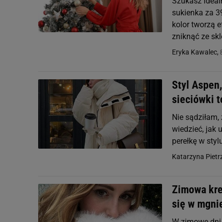
Szukasz idealn
sukienka za 3
kolor tworzą e
zniknąć ze skl
Eryka Kawalec,
Styl Aspen,
sieciówki t
Nie sądziłam,
wiedzieć, jak 
perełkę w sty
Katarzyna Pietr
Zimowa kre
się w mgni
W zimowe dni l