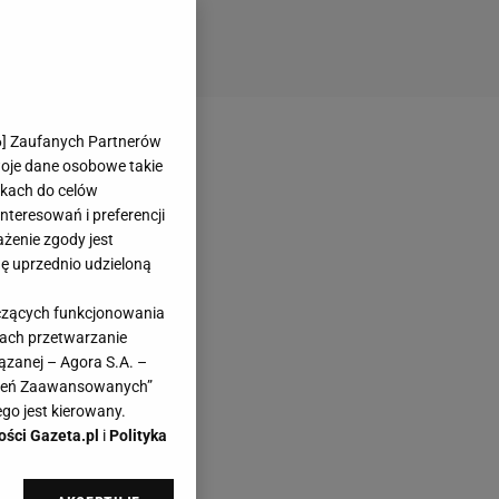
6
] Zaufanych Partnerów
woje dane osobowe takie
likach do celów
teresowań i preferencji
ażenie zgody jest
dę uprzednio udzieloną
yczących funkcjonowania
kach przetwarzanie
ązanej – Agora S.A. –
awień Zaawansowanych”
go jest kierowany.
ości Gazeta.pl
i
Polityka