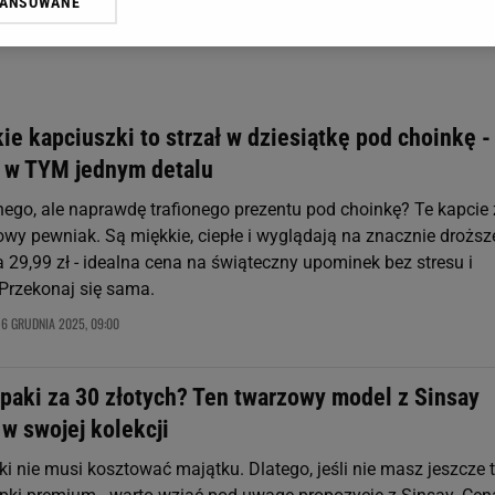
WANSOWANE
żasz też zgodę na zainstalowanie i przechowywanie plików cookie Gazeta.p
gora S.A. na Twoim urządzeniu końcowym. Możesz w każdej chwili zmien
 wywołując narzędzie do zarządzania twoimi preferencjami dot. przetw
ywatności ” w stopce serwisu i przechodząc do „Ustawień Zaawansowan
st także za pomocą ustawień przeglądarki.
ie kapciuszki to strzał w dziesiątkę pod choinkę -
rzy i Agora S.A. możemy przetwarzać dane osobowe w następujących cel
i w TYM jednym detalu
 geolokalizacyjnych. Aktywne skanowanie charakterystyki urządzenia do
 na urządzeniu lub dostęp do nich. Spersonalizowane reklamy i treści, p
ego, ale naprawdę trafionego prezentu pod choinkę? Te kapcie 
zanie usług.
Lista Zaufanych Partnerów
owy pewniak. Są miękkie, ciepłe i wyglądają na znacznie droższ
 29,99 zł - idealna cena na świąteczny upominek bez stresu i
 Przekonaj się sama.
16 GRUDNIA 2025, 09:00
lpaki za 30 złotych? Ten twarzowy model z Sinsay
w swojej kolekcji
i nie musi kosztować majątku. Dlatego, jeśli nie masz jeszcze t