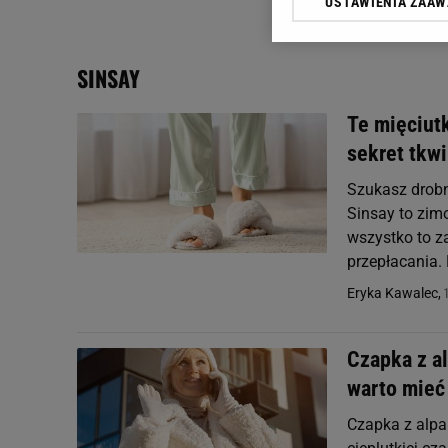
USTAWIENIA ZAA
Klikając „Akceptuję” wyra
Zaufanych Partnerów i A
dotyczące plików cookie,
SINSAY
odnośnik „Ustawienia pr
plików cookie możliwa je
Te mięciutk
My, nasi Zaufani Partne
sekret tkw
Użycie dokładnych danych
Przechowywanie informacji
Szukasz drobn
badnie odbiorców i uleps
Sinsay to zim
wszystko to za
przepłacania.
Eryka Kawalec,
Czapka z a
warto mieć 
Czapka z alpak