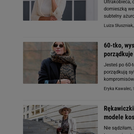
Ultrakobieca, 
domieszką wełn
subtelny ażur
Luiza Słuszniak
60-tko, wys
porządkuje
Jesteś po 60-t
porządkują syl
kompromisów i
Eryka Kawalec,
Rękawiczki 
modele kos
Nie sądziłam, 