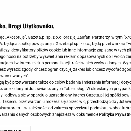
ko, Drogi Użytkowniku,
jąc „Akceptuję”, Gazeta.pl sp. z o.o. oraz jej Zaufani Partnerzy, w tym [
67
.A. będąca spółką powiązaną z Gazeta.pl sp. z o.o., będą przetwarzać T
ail czy identyfikatory plików cookie lub inne informacje zapisane w tych p
gólności na potrzeby wyświetlania reklam dopasowanych do Twoich zain
acjach i w Internecie lub personalizacji treści w nich wyświetlanych. Wyr
cesz wyrazić zgody, chcesz ograniczyć jej zakres lub chcesz wycofać zgo
aawansowanych”.
 być przetwarzane także do celów badania i mierzenia informacji dot
 łączone z danymi dot. świadczonych Tobie usług. W określonych przypad
i odbywa się w oparciu o uzasadniony interes Gazeta.pl, jej spółki powi
. Takiemu przetwarzaniu możesz się sprzeciwić, przechodząc do „Ust
nistratorem – w zależności od zakresu sprzeciwu i podmiotu, wobec które
etwarzaniu danych osobowych znajdziesz w dokumencie
Polityka Prywatn