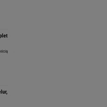
plet
ością
lur,