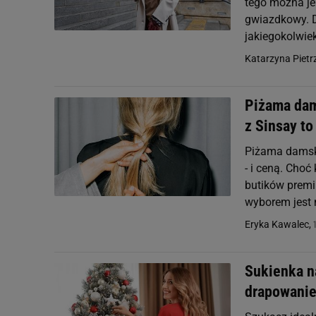
tego można je
gwiazdkowy. Dz
jakiegokolwiek
Katarzyna Pietr
Piżama dam
z Sinsay to
Piżama damska
- i ceną. Cho
butików premi
wyborem jest 
Eryka Kawalec,
Sukienka na
drapowanie