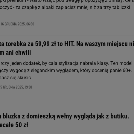
zapki premium - warto wziąć pod uwagę propozycję z Sinsay. Cen
czyć - za czapkę z alpaki zapłacisz mniej niż za trzy tabliczki
16 GRUDNIA 2025, 06:30
,
ta torebka za 59,99 zł to HIT. Na waszym miejscu n
m ani chwili
czy jeden dodatek, by cała stylizacja nabrała klasy. Ten model
 łączy wygodę z eleganckim wyglądem, który docenią panie 60+.
asz się skusić.
15 GRUDNIA 2025, 19:30
 bluzka z domieszką wełny wygląda jak z butiku.
ecałe 50 zł