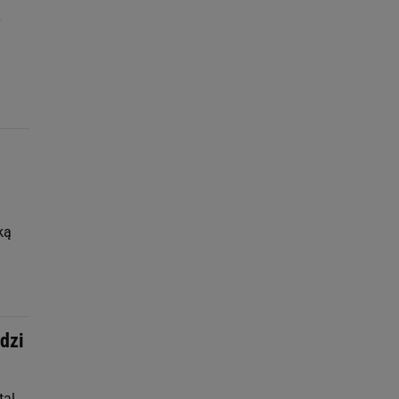
y
ką
dzi
tal