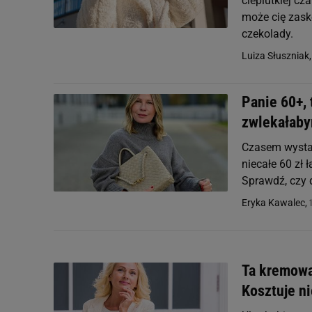
cieplutkiej c
może cię zasko
czekolady.
Luiza Słuszniak
Panie 60+, 
zwlekałaby
Czasem wystar
niecałe 60 zł
Sprawdź, czy d
Eryka Kawalec,
Ta kremowa
Kosztuje ni