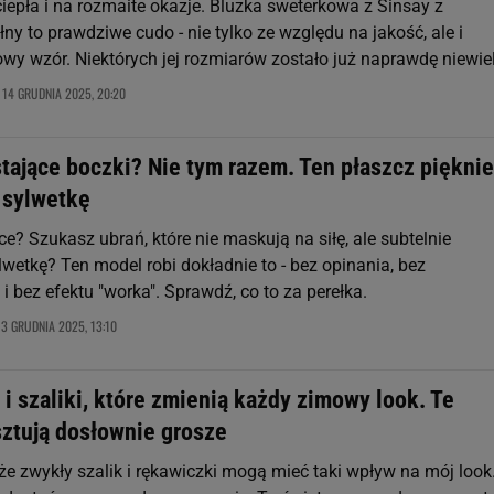
ciepła i na rozmaite okazje. Bluzka sweterkowa z Sinsay z
y to prawdziwe cudo - nie tylko ze względu na jakość, ale i
owy wzór. Niektórych jej rozmiarów zostało już naprawdę niewiel
14 GRUDNIA 2025, 20:20
,
tające boczki? Nie tym razem. Ten płaszcz pięknie
 sylwetkę
ce? Szukasz ubrań, które nie maskują na siłę, ale subtelnie
wetkę? Ten model robi dokładnie to - bez opinania, bez
 bez efektu "worka". Sprawdź, co to za perełka.
13 GRUDNIA 2025, 13:10
i szaliki, które zmienią każdy zimowy look. Te
ztują dosłownie grosze
że zwykły szalik i rękawiczki mogą mieć taki wpływ na mój look