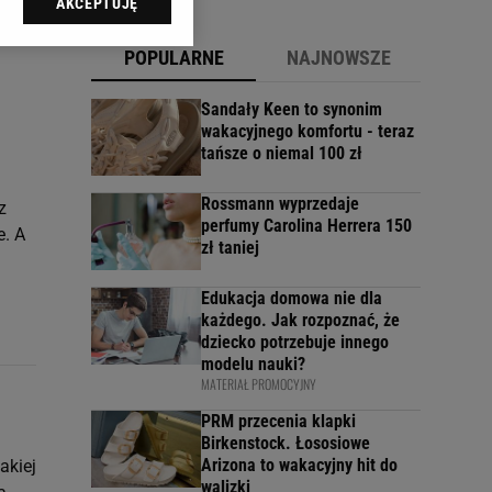
AKCEPTUJĘ
l sp. z o.o., jej
ić swoje preferencje
POPULARNE
NAJNOWSZE
arzania danych poprzez
ych”. Zmiana ustawień
Sandały Keen to synonim
wakacyjnego komfortu - teraz
tańsze o niemal 100 zł
ach:
 celów identyfikacji.
omiar reklam i treści,
Rossmann wyprzedaje
z
perfumy Carolina Herrera 150
e. A
zł taniej
Edukacja domowa nie dla
każdego. Jak rozpoznać, że
dziecko potrzebuje innego
modelu nauki?
MATERIAŁ PROMOCYJNY
PRM przecenia klapki
Birkenstock. Łososiowe
Arizona to wakacyjny hit do
akiej
walizki