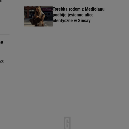
a
Torebka rodem z Mediolanu
podbije jesienne ulice -
identyczne w Sinsay
ie
 za