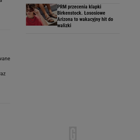
a
PRM przecenia klapki
Birkenstock. Łososiowe
Arizona to wakacyjny hit do
walizki
owane
raz