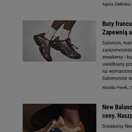
Agata Zielińska,
Buty franc
Zapewnią a
Salomon, mark
zarezerwowała
sneakersy i bu
uwielbiany pr
na wymarzoną
Salomonów w z
2
Natalia Piwek,
New Balanc
ceny. Nasz
Sneakersy New