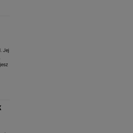
. Jej
,
jesz
K