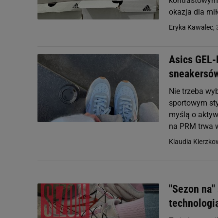
kontrastowymi
okazja dla mi
Eryka Kawalec,
Asics GEL-
sneakersó
Nie trzeba w
sportowym sty
myślą o aktywn
na PRM trwa w
Klaudia Kierzk
"Sezon na"
technologią