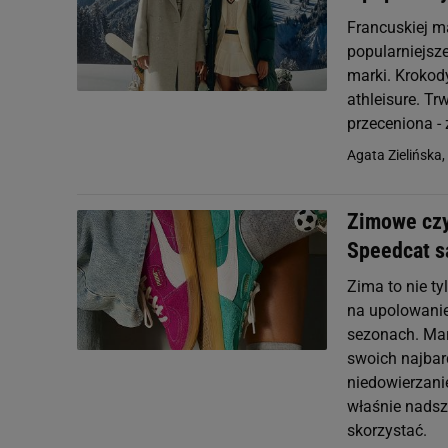
Francuskiej m
popularniejsze
marki. Krokody
athleisure. T
przeceniona -
Agata Zielińska,
Zimowe czy
Speedcat s
Zima to nie t
na upolowanie
sezonach. Mar
swoich najba
niedowierzanie
właśnie nadsze
skorzystać.