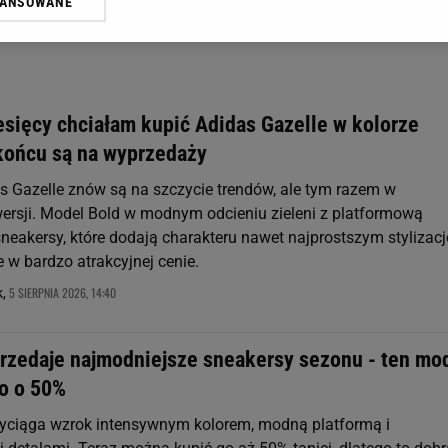
WANSOWANE
żasz też zgodę na zainstalowanie i przechowywanie plików cookie Gazeta.p
gora S.A. na Twoim urządzeniu końcowym. Możesz w każdej chwili zmien
 wywołując narzędzie do zarządzania twoimi preferencjami dot. przetw
ywatności ” w stopce serwisu i przechodząc do „Ustawień Zaawansowan
st także za pomocą ustawień przeglądarki.
esięcy chciałam kupić Adidas Gazelle w kolorze
rzy i Agora S.A. możemy przetwarzać dane osobowe w następujących cel
końcu są na wyprzedaży
 geolokalizacyjnych. Aktywne skanowanie charakterystyki urządzenia do
 na urządzeniu lub dostęp do nich. Spersonalizowane reklamy i treści, p
s Gazelle znów są na szczycie trendów, ale tym razem w
zanie usług.
Lista Zaufanych Partnerów
ersji. Model Bold w modnym odcieniu zieleni z platformową
neakersy, które dodają charakteru nawet najprostszym stylizac
e w bardzo atrakcyjnej cenie.
5 SIERPNIA 2026, 14:40
k,
rzedaje najmodniejsze sneakersy sezonu - ten mo
o o 50%
yciąga wzrok intensywnym kolorem, modną platformą i