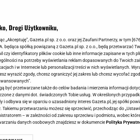
ko, Drogi Użytkowniku,
jąc „Akceptuję”, Gazeta.pl sp. z o.o. oraz jej Zaufani Partnerzy, w tym [
67
.A. będąca spółką powiązaną z Gazeta.pl sp. z o.o., będą przetwarzać T
ail czy identyfikatory plików cookie lub inne informacje zapisane w tych p
gólności na potrzeby wyświetlania reklam dopasowanych do Twoich zain
acjach i w Internecie lub personalizacji treści w nich wyświetlanych. Wyr
cesz wyrazić zgody, chcesz ograniczyć jej zakres lub chcesz wycofać zgo
aawansowanych”.
 być przetwarzane także do celów badania i mierzenia informacji dot
 łączone z danymi dot. świadczonych Tobie usług. W określonych przypad
i odbywa się w oparciu o uzasadniony interes Gazeta.pl, jej spółki powi
. Takiemu przetwarzaniu możesz się sprzeciwić, przechodząc do „Ust
nistratorem – w zależności od zakresu sprzeciwu i podmiotu, wobec które
etwarzaniu danych osobowych znajdziesz w dokumencie
Polityka Prywatn