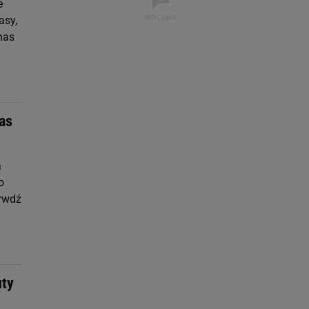
e
asy,
nas
as
a
o
prwdź
uty