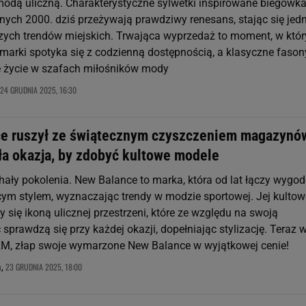
dą uliczną. Charakterystyczne sylwetki inspirowane biegówk
esnych 2000. dziś przeżywają prawdziwy renesans, stając się je
zych trendów miejskich. Trwająca wyprzedaż to moment, w któ
 marki spotyka się z codzienną dostępnością, a klasyczne fason
e życie w szafach miłośników mody
24 GRUDNIA 2025, 16:30
e ruszył ze świątecznym czyszczeniem magazynó
ła okazja, by zdobyć kultowe modele
hały pokolenia. New Balance to marka, która od lat łączy wygod
cym stylem, wyznaczając trendy w modzie sportowej. Jej kultow
y się ikoną ulicznej przestrzeni, które ze względu na swoją
sprawdzą się przy każdej okazji, dopełniając stylizację. Teraz 
M, złap swoje wymarzone New Balance w wyjątkowej cenie!
23 GRUDNIA 2025, 18:00
a,