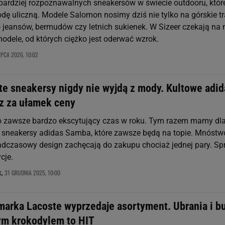
jbardziej rozpoznawalnych sneakersów w świecie outdooru, któr
dę uliczną. Modele Salomon nosimy dziś nie tylko na górskie tr
o jeansów, bermudów czy letnich sukienek. W Sizeer czekają na 
dele, od których ciężko jest oderwać wzrok.
IPCA 2026, 10:02
te sneakersy nigdy nie wyjdą z mody. Kultowe adid
z za ułamek ceny
 zawsze bardzo ekscytujący czas w roku. Tym razem mamy dl
e sneakersy adidas Samba, które zawsze będą na topie. Mnóstw
adczasowy design zachęcają do zakupu chociaż jednej pary. S
cje.
31 GRUDNIA 2025, 10:00
k,
marka Lacoste wyprzedaje asortyment. Ubrania i b
ym krokodylem to HIT