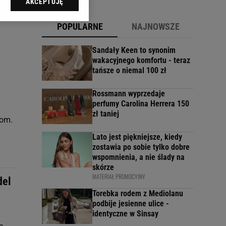
AKCEPTUJĘ
l sp. z o.o., jej
ić swoje preferencje
POPULARNE
NAJNOWSZE
arzania danych poprzez
ych”. Zmiana ustawień
Sandały Keen to synonim
wakacyjnego komfortu - teraz
tańsze o niemal 100 zł
ach:
 celów identyfikacji.
omiar reklam i treści,
Rossmann wyprzedaje
perfumy Carolina Herrera 150
zł taniej
jom.
Lato jest piękniejsze, kiedy
zostawia po sobie tylko dobre
wspomnienia, a nie ślady na
skórze
MATERIAŁ PROMOCYJNY
del
Torebka rodem z Mediolanu
podbije jesienne ulice -
identyczne w Sinsay