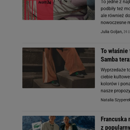
To jedne z na
podbiły też mo
ale również d
nowoczesne mo
24 L
Julia Goljan,
To właśnie 
Samba tera
Wyprzedaże to
ciebie kultow
kolorów i pon
nasze propozy
Natalia Szypere
Francuska 
z popularn