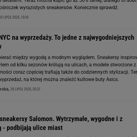
 detalami. Teraz można kupić go aż 50% taniej, dlatego to dobr
łośniczek wyrazistych sneakersów. Koniecznie sprawdź.
30 LIPCA 2026, 19:18
NYC na wyprzedaży. To jedne z najwygodniejszych
w
ybierać między wygodą a modnym wyglądem. Sneakersy inspir
lem od kilku sezonów królują na ulicach, a modele stworzone z
ości coraz częściej trafiają także do codziennych stylizacji. Te
yprzedaż, na której można znaleźć kultowe buty Asics.
28 LIPCA 2026, 05:31
owska,
 sneakersy Salomon. Wytrzymałe, wygodne i z
 - podbijają ulice miast