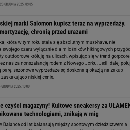
28 GRUDNIA 2025, 09:05
uskiej marki Salomon kupisz teraz na wyprzedaży.
mortyzację, chronią przed urazami
a, która w tym roku stała się absolutnym must-have, nie
 swojego czaru wyłącznie dla miłośników hikingowych przygód
ty outdoorowe królują na ulicach, wpisując się w trend gorpcore
zez nas za nonszalancję rodem z Nowego Jorku. Jeśli dalej polu
 parę, sezonowe wyprzedaże są doskonałą okazją na zakup
askakująco niskiej cenie.
5 GRUDNIA 2025, 10:00
e czyści magazyny! Kultowe sneakersy za UŁAME
pikowane technologiami, znikają w mig
 Balance od lat balansują między sportowym dziedzictwem a