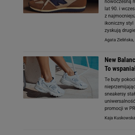
nowoczesną mo
lat 90. i wcz
z najmocniejs
ikoniczny styl
zyskują drugi
Agata Zielińska,
New Balanc
To wspania
Te buty pokoc
nieprzemijają
sneakersy stał
uniwersalność 
promocji w PR
Kaja Kuskowsk