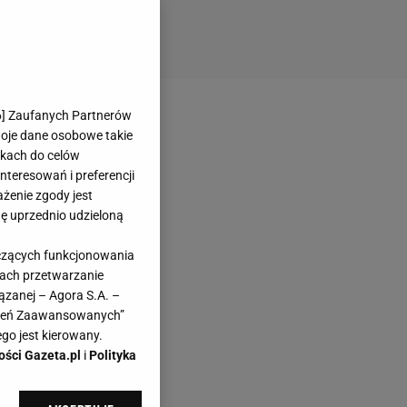
6
] Zaufanych Partnerów
woje dane osobowe takie
likach do celów
teresowań i preferencji
ażenie zgody jest
dę uprzednio udzieloną
yczących funkcjonowania
kach przetwarzanie
ązanej – Agora S.A. –
awień Zaawansowanych”
go jest kierowany.
ości Gazeta.pl
i
Polityka