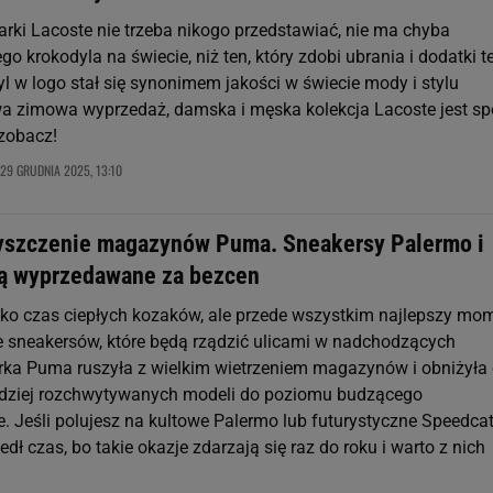
arki Lacoste nie trzeba nikogo przedstawiać, nie ma chyba
go krokodyla na świecie, niż ten, który zdobi ubrania i dodatki te
l w logo stał się synonimem jakości w świecie mody i stylu
rwa zimowa wyprzedaż, damska i męska kolekcja Lacoste jest sp
 zobacz!
29 GRUDNIA 2025, 13:10
szczenie magazynów Puma. Sneakersy Palermo i
ą wyprzedawane za bezcen
ylko czas ciepłych kozaków, ale przede wszystkim najlepszy mo
 sneakersów, które będą rządzić ulicami w nadchodzących
ka Puma ruszyła z wielkim wietrzeniem magazynów i obniżyła
rdziej rozchwytywanych modeli do poziomu budzącego
. Jeśli polujesz na kultowe Palermo lub futurystyczne Speedcat
dł czas, bo takie okazje zdarzają się raz do roku i warto z nich