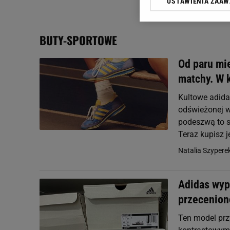
USTAWIENIA ZAA
Klikając „Akceptuję” wyra
Zaufanych Partnerów i A
dotyczące plików cookie,
BUTY-SPORTOWE
odnośnik „Ustawienia pr
plików cookie możliwa je
Od paru mi
My, nasi Zaufani Partne
matchy. W 
Użycie dokładnych danych
Przechowywanie informacji
Kultowe adida
badnie odbiorców i uleps
odświeżonej w
podeszwą to s
Teraz kupisz j
Natalia Szypere
Adidas wyp
przecenion
Ten model prz