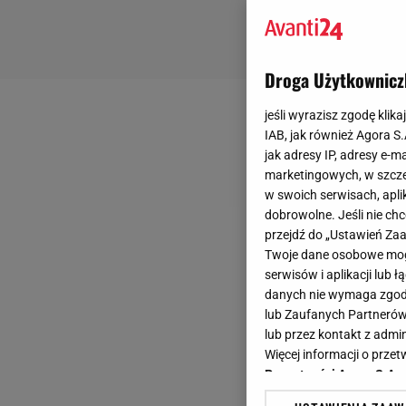
Droga Użytkownicz
jeśli wyrazisz zgodę klika
IAB, jak również Agora S
jak adresy IP, adresy e-m
marketingowych, w szcze
w swoich serwisach, aplik
dobrowolne. Jeśli nie ch
przejdź do „Ustawień Z
Twoje dane osobowe mogą
serwisów i aplikacji lub
danych nie wymaga zgody 
lub Zaufanych Partnerów
lub przez kontakt z admi
Więcej informacji o prz
Prywatności Agora S.A.