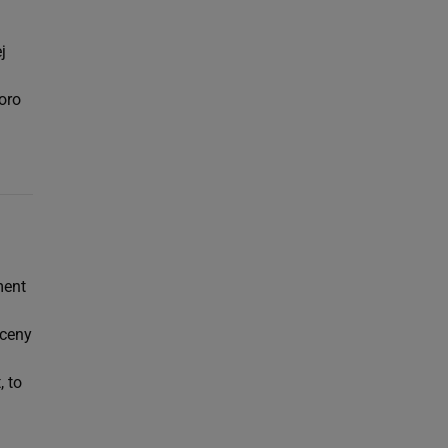
j
oro
ment
 ceny
, to