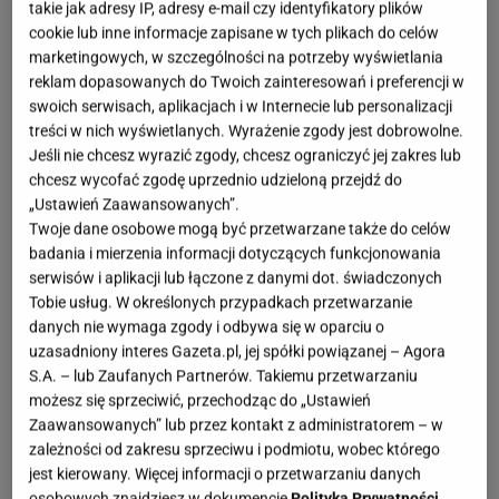
takie jak adresy IP, adresy e-mail czy identyfikatory plików
cookie lub inne informacje zapisane w tych plikach do celów
marketingowych, w szczególności na potrzeby wyświetlania
reklam dopasowanych do Twoich zainteresowań i preferencji w
swoich serwisach, aplikacjach i w Internecie lub personalizacji
treści w nich wyświetlanych. Wyrażenie zgody jest dobrowolne.
Jeśli nie chcesz wyrazić zgody, chcesz ograniczyć jej zakres lub
chcesz wycofać zgodę uprzednio udzieloną przejdź do
„Ustawień Zaawansowanych”.
Twoje dane osobowe mogą być przetwarzane także do celów
badania i mierzenia informacji dotyczących funkcjonowania
serwisów i aplikacji lub łączone z danymi dot. świadczonych
Tobie usług. W określonych przypadkach przetwarzanie
danych nie wymaga zgody i odbywa się w oparciu o
uzasadniony interes Gazeta.pl, jej spółki powiązanej – Agora
S.A. – lub Zaufanych Partnerów. Takiemu przetwarzaniu
możesz się sprzeciwić, przechodząc do „Ustawień
Zaawansowanych” lub przez kontakt z administratorem – w
zależności od zakresu sprzeciwu i podmiotu, wobec którego
jest kierowany. Więcej informacji o przetwarzaniu danych
osobowych znajdziesz w dokumencie
Polityka Prywatności