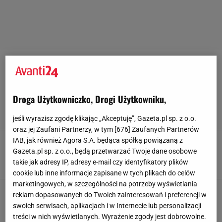
BLUZY-MESKIE
Znany sklep czyści magazyny. Męskie bluzy
Droga Użytkowniczko, Drogi Użytkowniku,
kupisz już od 29 zł! Model z tygrysem to HIT
9 STYCZNIA 2025, 17:28
M P,
jeśli wyrazisz zgodę klikając „Akceptuję”, Gazeta.pl sp. z o.o.
oraz jej Zaufani Partnerzy, w tym [
676
] Zaufanych Partnerów
IAB, jak również Agora S.A. będąca spółką powiązaną z
Męskie ocieplane bluzy na zimę. Jedna w
szafie i nie zapragniesz żadnej innej
Gazeta.pl sp. z o.o., będą przetwarzać Twoje dane osobowe
takie jak adresy IP, adresy e-mail czy identyfikatory plików
12 GRUDNIA 2024, 15:15
M P,
cookie lub inne informacje zapisane w tych plikach do celów
marketingowych, w szczególności na potrzeby wyświetlania
W tych bluzach przechodzisz wiele sezonów!
reklam dopasowanych do Twoich zainteresowań i preferencji w
Uniwersalne, zawsze modne modele to HIT. Są
swoich serwisach, aplikacjach i w Internecie lub personalizacji
świetnej marki
treści w nich wyświetlanych. Wyrażenie zgody jest dobrowolne.