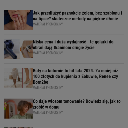
Jak przedłużyć paznokcie żelem, bez szablonu i
na tipsie? skuteczne metody na piękne dłonie
MATERIAŁ PROMOCYJNY
Niska cena i duża wydajność - te golarki do
ubrań dają tkaninom drugie życie
MATERIAŁ PROMOCYJNY
Buty na koturnie to hit lata 2024. Za mniej niż
100 złotych do kupienia z Eobuwie, Renee czy
Born2be
MATERIAŁ PROMOCYJNY
Co daje włosom tonowanie? Dowiedz się, jak to
zrobić w domu
MATERIAŁ PROMOCYJNY