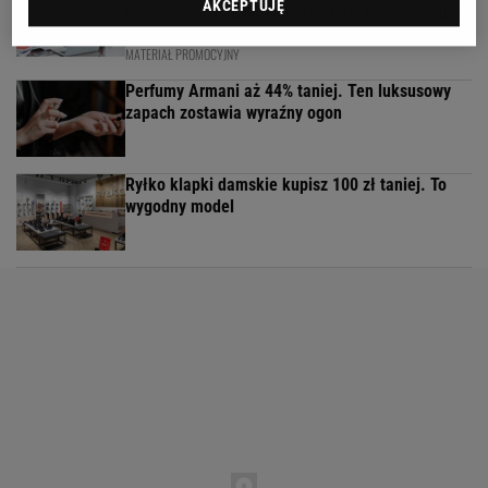
AKCEPTUJĘ
rozpoznać, że dziecko potrzebuje innego modelu
nauki?
MATERIAŁ PROMOCYJNY
Perfumy Armani aż 44% taniej. Ten luksusowy
zapach zostawia wyraźny ogon
Ryłko klapki damskie kupisz 100 zł taniej. To
wygodny model