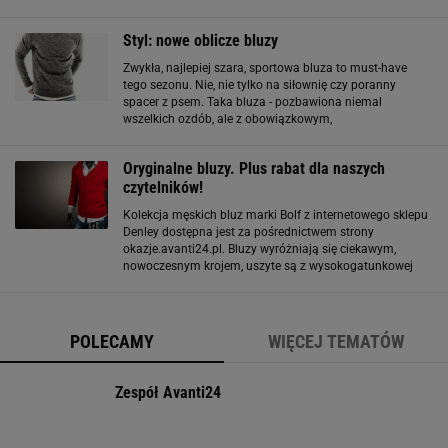
wszystko. I wszędzie (dopóki mowa o sytuacjach
codziennych i stylu casualowym
Styl: nowe oblicze bluzy
Zwykła, najlepiej szara, sportowa bluza to must-have
tego sezonu. Nie, nie tylko na siłownię czy poranny
spacer z psem. Taka bluza - pozbawiona niemal
wszelkich ozdób, ale z obowiązkowym,
charakterystycznym trójkątnym przeszyciem przy szyi -
może pełnić funkcję noszonego do eleganckiej koszuli
Oryginalne bluzy. Plus rabat dla naszych
czytelników!
Kolekcja męskich bluz marki Bolf z internetowego sklepu
Denley dostępna jest za pośrednictwem strony
okazje.avanti24.pl. Bluzy wyróżniają się ciekawym,
nowoczesnym krojem, uszyte są z wysokogatunkowej
bawełny i mają bardzo atrakcyjną ceną. W kolekcji
znajdziecie bluzy w w wyrazistych kolorach, o
POLECAMY
WIĘCEJ TEMATÓW
Zespół Avanti24