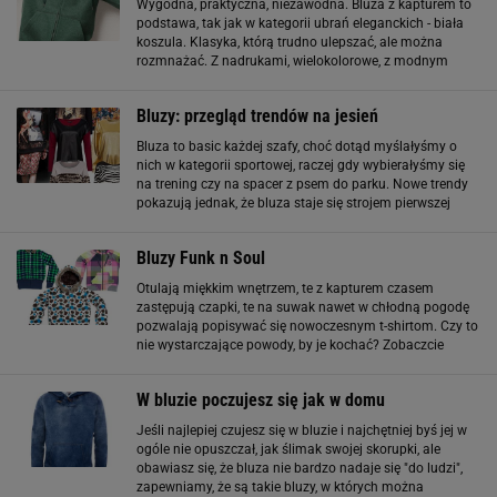
Wygodna, praktyczna, niezawodna. Bluza z kapturem to
podstawa, tak jak w kategorii ubrań eleganckich - biała
koszula. Klasyka, którą trudno ulepszać, ale można
rozmnażać. Z nadrukami, wielokolorowe, z modnym
motywem moro lub gładkie i jednobarwne - jest w czym
wybierać!
Bluzy: przegląd trendów na jesień
Bluza to basic każdej szafy, choć dotąd myślałyśmy o
nich w kategorii sportowej, raczej gdy wybierałyśmy się
na trening czy na spacer z psem do parku. Nowe trendy
pokazują jednak, że bluza staje się strojem pierwszej
potrzeby - nosimy je na imprezy, na ranki a nawet do
pracy. Dzisiejsza bluza
Bluzy Funk n Soul
Otulają miękkim wnętrzem, te z kapturem czasem
zastępują czapki, te na suwak nawet w chłodną pogodę
pozwalają popisywać się nowoczesnym t-shirtom. Czy to
nie wystarczające powody, by je kochać? Zobaczcie
galerię multikolorowych bluz Funk'n'Soul ! Bershka na
jesień i zimę - lookbook Czytaj w Znam.to
W bluzie poczujesz się jak w domu
Jeśli najlepiej czujesz się w bluzie i najchętniej byś jej w
ogóle nie opuszczał, jak ślimak swojej skorupki, ale
obawiasz się, że bluza nie bardzo nadaje się "do ludzi",
zapewniamy, że są takie bluzy, w których można