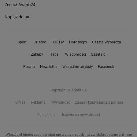
Zespół Avanti24
Napisz do nas
Sport
Dziecko
TOK FM
Horoskopy
Gazeta Wyborcza
Zakupy
Haps
Wiadomości
Gazeta.pl
Poczta
Newsletter
Wszystkie artykuły
Facebook
Copyright © Agora SA
O Nas
Reklama
Prywatność
Zasady korzystania z portalu
Zgłoś błąd
Ustawienia prywatności
Właściciel niniejszego serwisu nie wyraża zgody na zwielokrotnianie ani inne