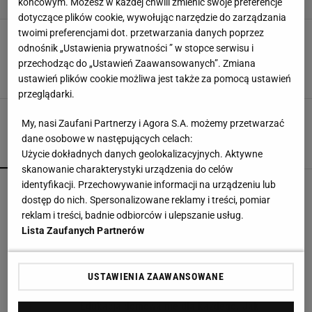
końcowym. Możesz w każdej chwili zmienić swoje preferencje
dotyczące plików cookie, wywołując narzędzie do zarządzania
twoimi preferencjami dot. przetwarzania danych poprzez
Bez nich żaden mężczyzna się nie obejdzie!
Idealne do ubioru na cebulkę i megastylowe -
odnośnik „Ustawienia prywatności ” w stopce serwisu i
nawet do 50% taniej
przechodząc do „Ustawień Zaawansowanych”. Zmiana
ustawień plików cookie możliwa jest także za pomocą ustawień
17 STYCZNIA 2024, 18:55
Natalia Szyperek,
przeglądarki.
My, nasi Zaufani Partnerzy i Agora S.A. możemy przetwarzać
dane osobowe w następujących celach:
POPULARNE
NAJNOWSZE
Użycie dokładnych danych geolokalizacyjnych. Aktywne
skanowanie charakterystyki urządzenia do celów
identyfikacji. Przechowywanie informacji na urządzeniu lub
Czółenka Lasocki aż 40% taniej. Kupisz je za
niewiele ponad 100 zł
dostęp do nich. Spersonalizowane reklamy i treści, pomiar
reklam i treści, badnie odbiorców i ulepszanie usług.
Lista Zaufanych Partnerów
Sandały Keen to synonim wakacyjnego komfortu
- teraz tańsze o niemal 100 zł
USTAWIENIA ZAAWANSOWANE
Edukacja domowa nie dla każdego. Jak