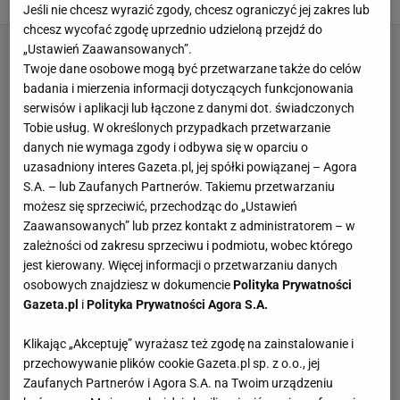
15 MAJA 2024, 19:20
Natalia Szyperek,
Jeśli nie chcesz wyrazić zgody, chcesz ograniczyć jej zakres lub
chcesz wycofać zgodę uprzednio udzieloną przejdź do
„Ustawień Zaawansowanych”.
Twoje dane osobowe mogą być przetwarzane także do celów
badania i mierzenia informacji dotyczących funkcjonowania
serwisów i aplikacji lub łączone z danymi dot. świadczonych
Tobie usług. W określonych przypadkach przetwarzanie
danych nie wymaga zgody i odbywa się w oparciu o
uzasadniony interes Gazeta.pl, jej spółki powiązanej – Agora
S.A. – lub Zaufanych Partnerów. Takiemu przetwarzaniu
możesz się sprzeciwić, przechodząc do „Ustawień
Zaawansowanych” lub przez kontakt z administratorem – w
zależności od zakresu sprzeciwu i podmiotu, wobec którego
jest kierowany. Więcej informacji o przetwarzaniu danych
osobowych znajdziesz w dokumencie
Polityka Prywatności
Gazeta.pl
i
Polityka Prywatności Agora S.A.
Klikając „Akceptuję” wyrażasz też zgodę na zainstalowanie i
przechowywanie plików cookie Gazeta.pl sp. z o.o., jej
Zaufanych Partnerów i Agora S.A. na Twoim urządzeniu