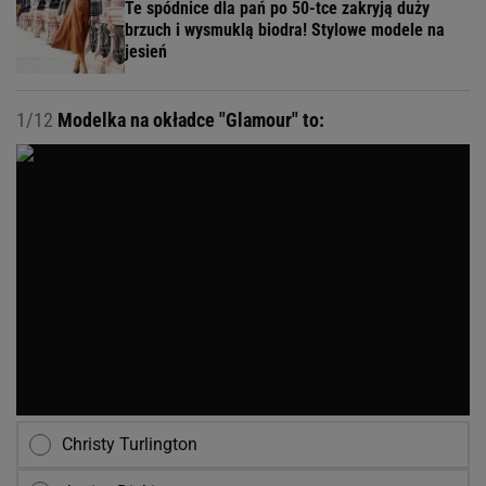
Te spódnice dla pań po 50-tce zakryją duży
brzuch i wysmuklą biodra! Stylowe modele na
jesień
1/12
Modelka na okładce "Glamour" to:
Christy Turlington