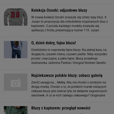
wygodniej. Zróbcie dla siebie coś miłego, i kupcie sobie
fajną bluzę. Bluza wam się odwdzięczy
Kolekcja Ozoshi: odjazdowe bluzy
W nowej kolekcji Ozoshi znalazły się cztery typy bluz. S
Jusan to propozycja dla miłośników rozpinanych bluz z
kapturem. Z przodu każdego modelu znalazła się
aplikacja z frotte, prezentująca numer 119. Jusan
występuje w czterech wersjach kolorystycznych - od
stonowanego granatu i szarości po żółty
O, dzień dobry, fajna bluza!
Dzieńdobry to naprawdę fajne bluzy. Na jednej kura, na
drugiej lis, czasem hiena, czasem pieńki. Niby wszystko
proste i zwyczajne, a jakie fajne. Bluzy projektuje
ilustratorka Jaśmina Parkita i fotograf Norbert Serafin.
Jaśmina jest też twórczynią oprawy graficznej płyt
różnych artystów (m.in
Najciekawsze polskie bluzy: zobacz galerię
Zwróć uwagę na... Metkę. Nie, nie chodzi o snobizm na
drogą markę. Chodzi o to, że polskich marek robiących
ciekawe bluzy jest niemal tyle, ile sklepów zagraniczych
sieciówek. A co w nich takiego ciekawego? Oryginalne
nadruki, aplikacje, łączenie faktur (np. skóra i bawełna) i
zabawy krojem (np
Bluzy z kapturem: przegląd nowości