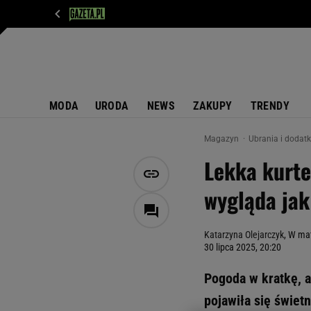
WIADOMOŚCI
NEXT
SPORT
PLOTEK
D
MODA
URODA
NEWS
ZAKUPY
TRENDY
Magazyn
Ubrania i dodat
Lekka kurte
wygląda jak
Katarzyna Olejarczyk
, W mat
30 lipca 2025, 20:20
Pogoda w kratkę, a
pojawiła się świet