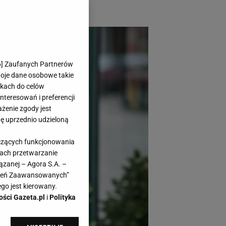
6
] Zaufanych Partnerów
woje dane osobowe takie
likach do celów
teresowań i preferencji
ażenie zgody jest
dę uprzednio udzieloną
yczących funkcjonowania
kach przetwarzanie
ązanej – Agora S.A. –
awień Zaawansowanych”
go jest kierowany.
ości Gazeta.pl
i
Polityka