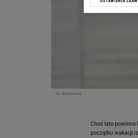
USTAWIENIA ZAA
Klikając „Akceptuję” wyra
Zaufanych Partnerów i A
dotyczące plików cookie,
odnośnik „Ustawienia pr
plików cookie możliwa je
My, nasi Zaufani Partne
Użycie dokładnych danych
Przechowywanie informacji
badnie odbiorców i uleps
fot. Shuttersotck
Choć lato powinno 
początku wakacji r