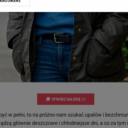
WANSOWANE
żasz też zgodę na zainstalowanie i przechowywanie plików cookie Gazeta.p
gora S.A. na Twoim urządzeniu końcowym. Możesz w każdej chwili zmien
 wywołując narzędzie do zarządzania twoimi preferencjami dot. przetw
ywatności ” w stopce serwisu i przechodząc do „Ustawień Zaawansowan
st także za pomocą ustawień przeglądarki.
rzy i Agora S.A. możemy przetwarzać dane osobowe w następujących cel
 geolokalizacyjnych. Aktywne skanowanie charakterystyki urządzenia do
 na urządzeniu lub dostęp do nich. Spersonalizowane reklamy i treści, p
zanie usług.
Lista Zaufanych Partnerów
OTWÓRZ GALERIĘ
(3)
być w pełni, to na próżno nam szukać upałów i bezchmur
ządzą głównie deszczowe i chłodniejsze dni, a co za tym