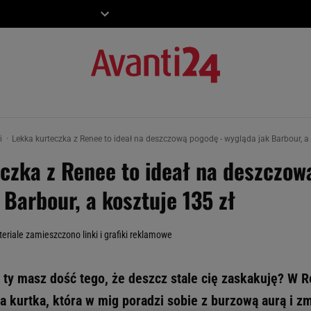
ZIECKO
MOTO
ki
Lekka kurteczka z Renee to ideał na deszczową pogodę - wygląda jak Barbour, a 
czka z Renee to ideał na deszczow
 Barbour, a kosztuje 135 zł
eriale zamieszczono linki i grafiki reklamowe
 ty masz dość tego, że deszcz stale cię zaskakuję? W 
na kurtka, która w mig poradzi sobie z burzową aurą i zm