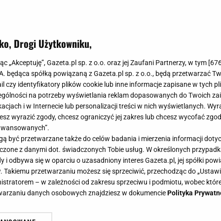
 wykonaniem i super ceną.
ko, Drogi Użytkowniku,
jąc „Akceptuję”, Gazeta.pl sp. z o.o. oraz jej Zaufani Partnerzy, w tym [
67
.A. będąca spółką powiązaną z Gazeta.pl sp. z o.o., będą przetwarzać T
ail czy identyfikatory plików cookie lub inne informacje zapisane w tych p
gólności na potrzeby wyświetlania reklam dopasowanych do Twoich zain
acjach i w Internecie lub personalizacji treści w nich wyświetlanych. Wyr
cesz wyrazić zgody, chcesz ograniczyć jej zakres lub chcesz wycofać zgo
aawansowanych”.
 być przetwarzane także do celów badania i mierzenia informacji dot
 łączone z danymi dot. świadczonych Tobie usług. W określonych przypad
i odbywa się w oparciu o uzasadniony interes Gazeta.pl, jej spółki powi
. Takiemu przetwarzaniu możesz się sprzeciwić, przechodząc do „Ust
nistratorem – w zależności od zakresu sprzeciwu i podmiotu, wobec które
etwarzaniu danych osobowych znajdziesz w dokumencie
Polityka Prywatn