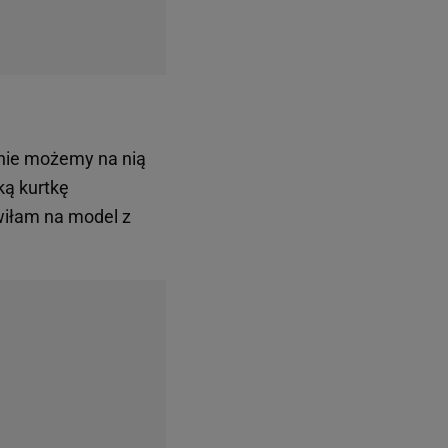
 nie możemy na nią
ką kurtkę
wiłam na model z