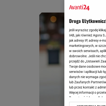
torebki. Zachwyca
Droga Użytkownicz
jeśli wyrazisz zgodę klika
IAB, jak również Agora S
jak adresy IP, adresy e-m
marketingowych, w szcze
w swoich serwisach, aplik
dobrowolne. Jeśli nie ch
przejdź do „Ustawień Z
Twoje dane osobowe mogą
serwisów i aplikacji lub
danych nie wymaga zgody 
lub Zaufanych Partnerów
lub przez kontakt z admi
Więcej informacji o prz
Prywatności Agora S.A.