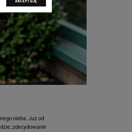
AKCEPTUJĘ
l sp. z o.o., jej
ić swoje preferencje
arzania danych poprzez
ych”. Zmiana ustawień
ach:
 celów identyfikacji.
omiar reklam i treści,
nego nieba. Już od
 idzie, zdecydowanie