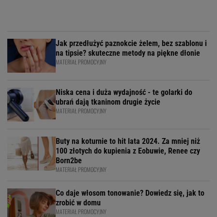
Jak przedłużyć paznokcie żelem, bez szablonu i
na tipsie? skuteczne metody na piękne dłonie
MATERIAŁ PROMOCYJNY
Niska cena i duża wydajność - te golarki do
ubrań dają tkaninom drugie życie
MATERIAŁ PROMOCYJNY
Buty na koturnie to hit lata 2024. Za mniej niż
100 złotych do kupienia z Eobuwie, Renee czy
Born2be
MATERIAŁ PROMOCYJNY
Co daje włosom tonowanie? Dowiedz się, jak to
zrobić w domu
MATERIAŁ PROMOCYJNY