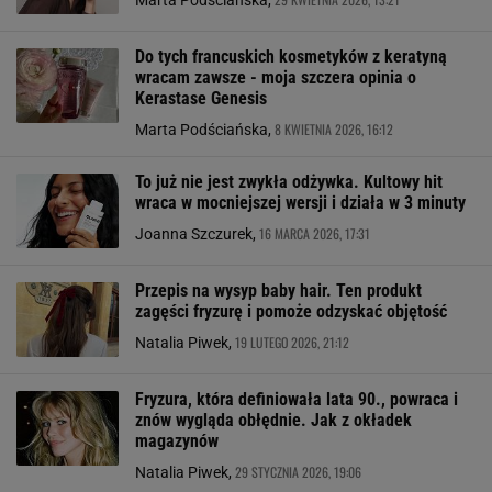
Marta Podściańska,
Do tych francuskich kosmetyków z keratyną
wracam zawsze - moja szczera opinia o
Kerastase Genesis
8 KWIETNIA 2026, 16:12
Marta Podściańska,
To już nie jest zwykła odżywka. Kultowy hit
wraca w mocniejszej wersji i działa w 3 minuty
16 MARCA 2026, 17:31
Joanna Szczurek,
Przepis na wysyp baby hair. Ten produkt
zagęści fryzurę i pomoże odzyskać objętość
19 LUTEGO 2026, 21:12
Natalia Piwek,
Fryzura, która definiowała lata 90., powraca i
znów wygląda obłędnie. Jak z okładek
magazynów
29 STYCZNIA 2026, 19:06
Natalia Piwek,