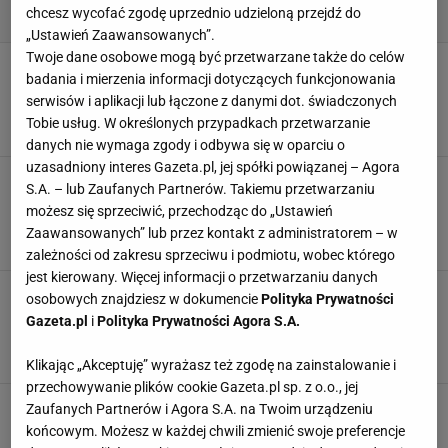
chcesz wycofać zgodę uprzednio udzieloną przejdź do
„Ustawień Zaawansowanych”.
Twoje dane osobowe mogą być przetwarzane także do celów
Niebieska agawa - bohaterka nowej,
badania i mierzenia informacji dotyczących funkcjonowania
ultralekkiej linii Cantu Weightless do włosów
serwisów i aplikacji lub łączone z danymi dot. świadczonych
teksturowanych
Tobie usług. W określonych przypadkach przetwarzanie
4 SIERPNIA 2026, 05:56
Eryka Kawalec,
danych nie wymaga zgody i odbywa się w oparciu o
uzasadniony interes Gazeta.pl, jej spółki powiązanej – Agora
Kaia Gerber rozświetliła włosy jak Cindy
S.A. – lub Zaufanych Partnerów. Takiemu przetwarzaniu
Crawford w latach 90. Ten subtelny trik
możesz się sprzeciwić, przechodząc do „Ustawień
odmładza twarz
Zaawansowanych” lub przez kontakt z administratorem – w
31 LIPCA 2026, 15:48
Marta Podściańska,
zależności od zakresu sprzeciwu i podmiotu, wobec którego
jest kierowany. Więcej informacji o przetwarzaniu danych
Najmodniejsze fryzury dla pań po 60-tce. Te
osobowych znajdziesz w dokumencie
Polityka Prywatności
cięcia odmładzają i dodają objętości
Gazeta.pl
i
Polityka Prywatności Agora S.A.
Klaudia Gregorczyk, W materiale zamieszczono
28 LIPCA 2026, 18:37
linki i grafiki reklamowe,
Klikając „Akceptuję” wyrażasz też zgodę na zainstalowanie i
przechowywanie plików cookie Gazeta.pl sp. z o.o., jej
Szczotka Olivia Garden to hit internautek. Nie
Zaufanych Partnerów i Agora S.A. na Twoim urządzeniu
ciągnie włosów, wygładza je i działa jak
końcowym. Możesz w każdej chwili zmienić swoje preferencje
masażer