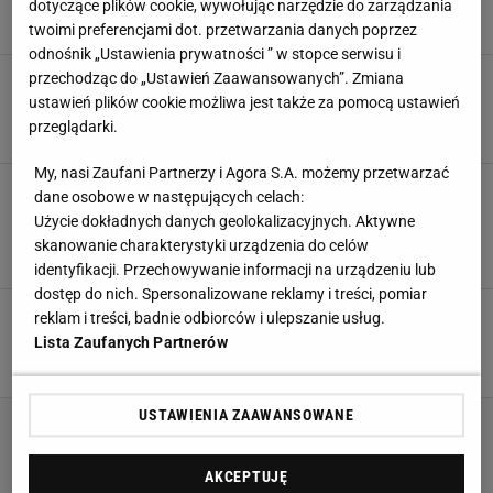
dotyczące plików cookie, wywołując narzędzie do zarządzania
26 LIPCA 2026, 16:47
Marta Podściańska,
twoimi preferencjami dot. przetwarzania danych poprzez
odnośnik „Ustawienia prywatności ” w stopce serwisu i
Wcierka do włosów Bosko Cosmetics robi
przechodząc do „Ustawień Zaawansowanych”. Zmiana
furorę. Mnóstwo baby hair i rosną jak szalone
ustawień plików cookie możliwa jest także za pomocą ustawień
przeglądarki.
23 LIPCA 2026, 14:16
Natalia Szyperek,
My, nasi Zaufani Partnerzy i Agora S.A. możemy przetwarzać
Kérastase w supercenach na Allegro. Te
dane osobowe w następujących celach:
kultowe kosmetyki dają włosom efekt jak od
Użycie dokładnych danych geolokalizacyjnych. Aktywne
fryzjera
skanowanie charakterystyki urządzenia do celów
21 LIPCA 2026, 17:19
Marta Podściańska,
identyfikacji. Przechowywanie informacji na urządzeniu lub
dostęp do nich. Spersonalizowane reklamy i treści, pomiar
Rossmann wyprzedaje kultową maskę za 2,29
reklam i treści, badnie odbiorców i ulepszanie usług.
zł - włosy wyglądają po niej jak od fryzjera
Lista Zaufanych Partnerów
6 LIPCA 2026, 21:04
Katarzyna Olejarczyk,
USTAWIENIA ZAAWANSOWANE
AKCEPTUJĘ