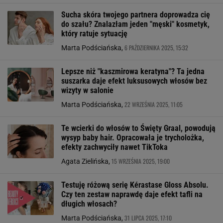
Sucha skóra twojego partnera doprowadza cię
do szału? Znalazłam jeden "męski" kosmetyk,
który ratuje sytuację
6 PAŹDZIERNIKA 2025, 15:32
Marta Podściańska,
Lepsze niż "kaszmirowa keratyna"? Ta jedna
suszarka daje efekt luksusowych włosów bez
wizyty w salonie
22 WRZEŚNIA 2025, 11:05
Marta Podściańska,
Te wcierki do włosów to Święty Graal, powodują
wysyp baby hair. Opracowała je trycholożka,
efekty zachwyciły nawet TikToka
15 WRZEŚNIA 2025, 19:00
Agata Zielińska,
Testuję różową serię Kérastase Gloss Absolu.
Czy ten zestaw naprawdę daje efekt tafli na
długich włosach?
31 LIPCA 2025, 17:10
Marta Podściańska,