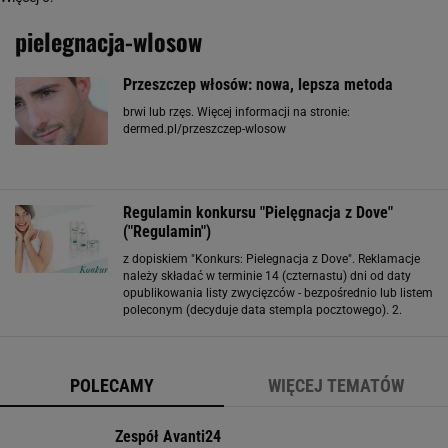
pielegnacja-wlosow
Przeszczep włosów: nowa, lepsza metoda
brwi lub rzęs. Więcej informacji na stronie:
dermed.pl/przeszczep-wlosow
Regulamin konkursu "Pielęgnacja z Dove"
("Regulamin")
z dopiskiem "Konkurs: Pielegnacja z Dove". Reklamacje
należy składać w terminie 14 (czternastu) dni od daty
opublikowania listy zwycięzców - bezpośrednio lub listem
poleconym (decyduje data stempla pocztowego). 2.
Reklamacje rozpatrywać będzie Organizator w terminie
30 (trzydziestu) dni od dnia ich otrzymania
POLECAMY
WIĘCEJ TEMATÓW
Zespół Avanti24