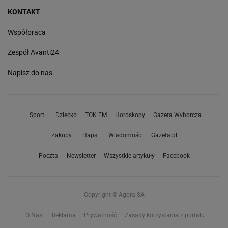
KONTAKT
Współpraca
Zespół Avanti24
Napisz do nas
Sport
Dziecko
TOK FM
Horoskopy
Gazeta Wyborcza
Zakupy
Haps
Wiadomości
Gazeta.pl
Poczta
Newsletter
Wszystkie artykuły
Facebook
Copyright © Agora SA
O Nas
Reklama
Prywatność
Zasady korzystania z portalu