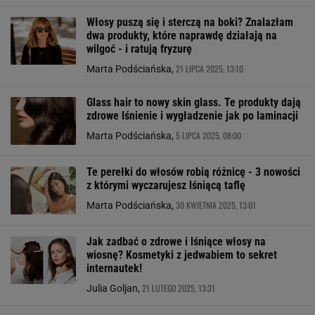
Włosy puszą się i sterczą na boki? Znalazłam
dwa produkty, które naprawdę działają na
wilgoć - i ratują fryzurę
21 LIPCA 2025, 13:10
Marta Podściańska,
Glass hair to nowy skin glass. Te produkty dają
zdrowe lśnienie i wygładzenie jak po laminacji
5 LIPCA 2025, 08:00
Marta Podściańska,
Te perełki do włosów robią różnicę - 3 nowości
z którymi wyczarujesz lśniącą taflę
30 KWIETNIA 2025, 13:01
Marta Podściańska,
Jak zadbać o zdrowe i lśniące włosy na
wiosnę? Kosmetyki z jedwabiem to sekret
internautek!
21 LUTEGO 2025, 13:31
Julia Goljan,