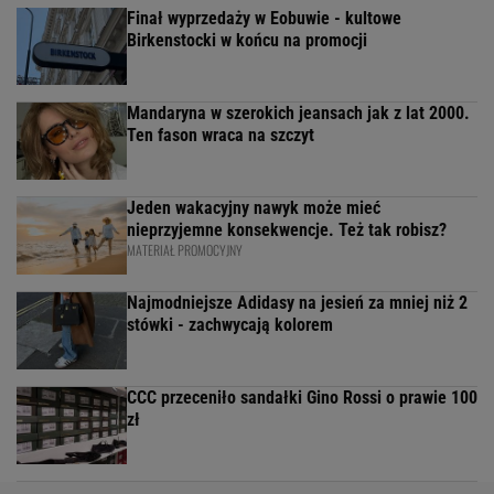
Finał wyprzedaży w Eobuwie - kultowe
Birkenstocki w końcu na promocji
Mandaryna w szerokich jeansach jak z lat 2000.
Ten fason wraca na szczyt
Jeden wakacyjny nawyk może mieć
nieprzyjemne konsekwencje. Też tak robisz?
MATERIAŁ PROMOCYJNY
Najmodniejsze Adidasy na jesień za mniej niż 2
stówki - zachwycają kolorem
CCC przeceniło sandałki Gino Rossi o prawie 100
zł