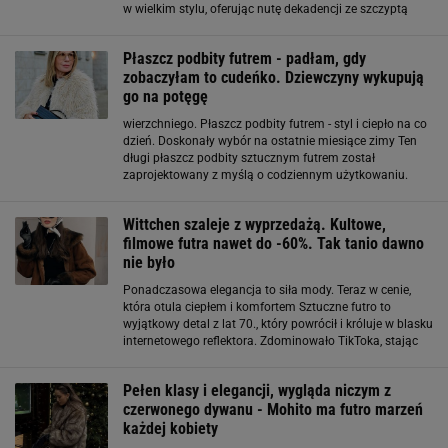
w wielkim stylu, oferując nutę dekadencji ze szczyptą
swobody. Sztuczne futra stały się również tiktokowym
fenomenem, czerpiąc pełnymi
Płaszcz podbity futrem - padłam, gdy
zobaczyłam to cudeńko. Dziewczyny wykupują
go na potęgę
wierzchniego. Płaszcz podbity futrem - styl i ciepło na co
dzień. Doskonały wybór na ostatnie miesiące zimy Ten
długi płaszcz podbity sztucznym futrem został
zaprojektowany z myślą o codziennym użytkowaniu.
Wykonany z poliuretanu, prezentuje się elegancko, a
jednocześnie jest łatwy w pielęgnacji. Futrzane
Wittchen szaleje z wyprzedażą. Kultowe,
filmowe futra nawet do -60%. Tak tanio dawno
nie było
Ponadczasowa elegancja to siła mody. Teraz w cenie,
która otula ciepłem i komfortem Sztuczne futro to
wyjątkowy detal z lat 70., który powrócił i króluje w blasku
internetowego reflektora. Zdominowało TikToka, stając
się jednym z najbardziej rozpoznawalnych elementów
estetyki slavic girl, a
Pełen klasy i elegancji, wygląda niczym z
czerwonego dywanu - Mohito ma futro marzeń
każdej kobiety