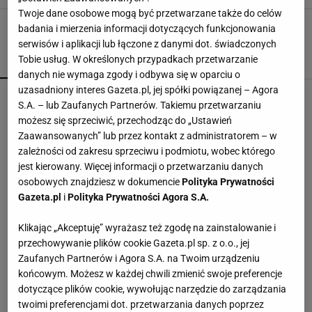
Twoje dane osobowe mogą być przetwarzane także do celów
badania i mierzenia informacji dotyczących funkcjonowania
serwisów i aplikacji lub łączone z danymi dot. świadczonych
Tobie usług. W określonych przypadkach przetwarzanie
POPULARNE
NAJNOWSZE
danych nie wymaga zgody i odbywa się w oparciu o
uzasadniony interes Gazeta.pl, jej spółki powiązanej – Agora
CCC przeceniło sandałki Gino Rossi o prawie 100
S.A. – lub Zaufanych Partnerów. Takiemu przetwarzaniu
zł
możesz się sprzeciwić, przechodząc do „Ustawień
Zaawansowanych” lub przez kontakt z administratorem – w
zależności od zakresu sprzeciwu i podmiotu, wobec którego
Czółenka Lasocki aż 40% taniej. Kupisz je za
jest kierowany. Więcej informacji o przetwarzaniu danych
niewiele ponad 100 zł
osobowych znajdziesz w dokumencie
Polityka Prywatności
Gazeta.pl
i
Polityka Prywatności Agora S.A.
Wróciła do prowadzenia samochodu po 12-
Klikając „Akceptuję” wyrażasz też zgodę na zainstalowanie i
letniej przerwie. Mówi, co pomogło jej
przełamać strach
przechowywanie plików cookie Gazeta.pl sp. z o.o., jej
MATERIAŁ PROMOCYJNY
Zaufanych Partnerów i Agora S.A. na Twoim urządzeniu
końcowym. Możesz w każdej chwili zmienić swoje preferencje
Ten plecak WITTCHEN z wyprzedaży zastąpi
dotyczące plików cookie, wywołując narzędzie do zarządzania
walizkę. Zaskakuje pojemnością
twoimi preferencjami dot. przetwarzania danych poprzez