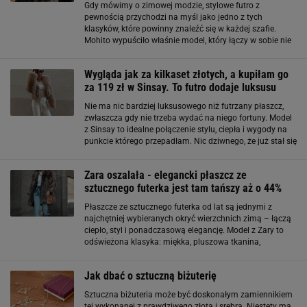
Gdy mówimy o zimowej modzie, stylowe futro z
pewnością przychodzi na myśl jako jedno z tych
klasyków, które powinny znaleźć się w każdej szafie.
Mohito wypuściło właśnie model, który łączy w sobie nie
tylko ciepło, ale także niesamowity styl i... niższą cenę!
Elegancka klasyka w nowoczesnym
Wygląda jak za kilkaset złotych, a kupiłam go
za 119 zł w Sinsay. To futro dodaje luksusu
Nie ma nic bardziej luksusowego niż futrzany płaszcz,
zwłaszcza gdy nie trzeba wydać na niego fortuny. Model
z Sinsay to idealne połączenie stylu, ciepła i wygody na
punkcie którego przepadłam. Nic dziwnego, że już stał się
bestsellerem! O takim futrze na zimę marzyłam - wreszcie
udało
Zara oszalała - elegancki płaszcz ze
sztucznego futerka jest tam tańszy aż o 44%
Płaszcze ze sztucznego futerka od lat są jednymi z
najchętniej wybieranych okryć wierzchnich zimą – łączą
ciepło, styl i ponadczasową elegancję. Model z Zary to
odświeżona klasyka: miękka, pluszowa tkanina,
dopracowany krój i pasek, który podkreśla talię. Teraz
gdy cena została obniżona prawie o
Jak dbać o sztuczną biżuterię
Sztuczna biżuteria może być doskonałym zamiennikiem
tej wykonanej z prawdziwego złota i srebra. Niestety ma