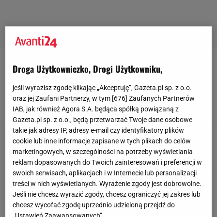
SZTUCZNE-FUTRA
Droga Użytkowniczko, Drogi Użytkowniku,
jeśli wyrazisz zgodę klikając „Akceptuję”, Gazeta.pl sp. z o.o.
Ciepło, które nie zna granic. Płaszcze z
oraz jej Zaufani Partnerzy, w tym [
676
] Zaufanych Partnerów
futerkiem w nowoczesnym wydaniu
IAB, jak również Agora S.A. będąca spółką powiązaną z
28 PAŹDZIERNIKA 2025, 14:20
Klaudia Kierzkowska,
Gazeta.pl sp. z o.o., będą przetwarzać Twoje dane osobowe
takie jak adresy IP, adresy e-mail czy identyfikatory plików
Nie zgadniesz, czym projektanci zastąpili
cookie lub inne informacje zapisane w tych plikach do celów
klasyczne trencze tej jesieni
marketingowych, w szczególności na potrzeby wyświetlania
6 PAŹDZIERNIKA 2025, 19:30
Katarzyna Pietrzak,
reklam dopasowanych do Twoich zainteresowań i preferencji w
swoich serwisach, aplikacjach i w Internecie lub personalizacji
treści w nich wyświetlanych. Wyrażenie zgody jest dobrowolne.
To futerko podbija ulice Paryża. Jest
Jeśli nie chcesz wyrazić zgody, chcesz ograniczyć jej zakres lub
eleganckie i ma świetną cenę
chcesz wycofać zgodę uprzednio udzieloną przejdź do
2 PAŹDZIERNIKA 2025, 12:30
Klaudia Kierzkowska,
„Ustawień Zaawansowanych”.