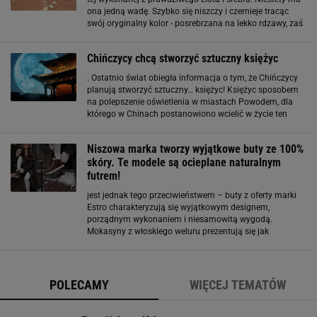
ona jedną wadę. Szybko się niszczy i czernieje tracąc
swój oryginalny kolor - posrebrzana na lekko rdzawy, zaś
pozłacana ciemnieje i zaczyna brudzić nasze ubrania
oraz skórę. Wynika
Chińczycy chcą stworzyć sztuczny księżyc
. Ostatnio świat obiegła informacja o tym, że Chińczycy
planują stworzyć sztuczny… księżyc! Księżyc sposobem
na polepszenie oświetlenia w miastach Powodem, dla
którego w Chinach postanowiono wcielić w życie ten
niecodzienny pomysł, są oszczędności. Sztuczny księżyc
ma pomóc w redukcji kosztów ponoszonych w
Niszowa marka tworzy wyjątkowe buty ze 100%
skóry. Te modele są ocieplane naturalnym
futrem!
jest jednak tego przeciwieństwem – buty z oferty marki
Estro charakteryzują się wyjątkowym designem,
porządnym wykonaniem i niesamowitą wygodą.
Mokasyny z włoskiego weluru prezentują się jak
luksusowy projekt. Stopę rozpieści komfortem grube, w
100% naturalne futro, które zapewni ciepło podczas
najniższych temperatur. Te mokasyny
POLECAMY
WIĘCEJ TEMATÓW