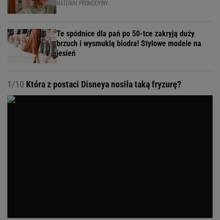
MATERIAŁ PROMOCYJNY
Te spódnice dla pań po 50-tce zakryją duży
brzuch i wysmuklą biodra! Stylowe modele na
jesień
1/10
Która z postaci Disneya nosiła taką fryzurę?