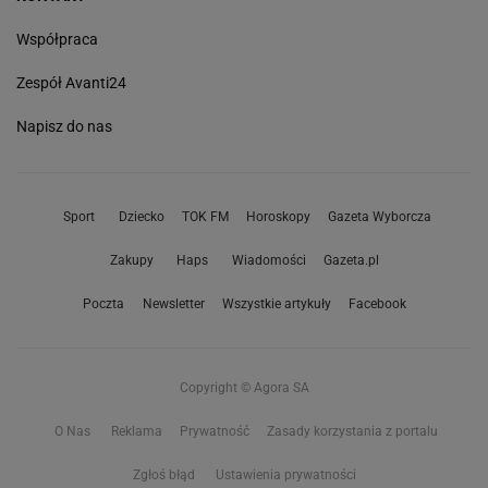
Współpraca
Zespół Avanti24
Napisz do nas
Sport
Dziecko
TOK FM
Horoskopy
Gazeta Wyborcza
Zakupy
Haps
Wiadomości
Gazeta.pl
Poczta
Newsletter
Wszystkie artykuły
Facebook
Copyright © Agora SA
O Nas
Reklama
Prywatność
Zasady korzystania z portalu
Zgłoś błąd
Ustawienia prywatności