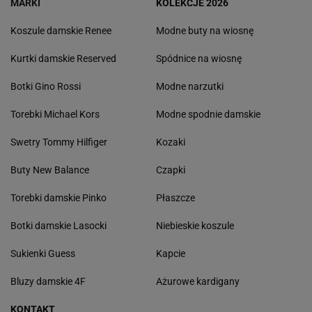
MARKI
KOLEKCJE 2026
Koszule damskie Renee
Modne buty na wiosnę
Kurtki damskie Reserved
Spódnice na wiosnę
Botki Gino Rossi
Modne narzutki
Torebki Michael Kors
Modne spodnie damskie
Swetry Tommy Hilfiger
Kozaki
Buty New Balance
Czapki
Torebki damskie Pinko
Płaszcze
Botki damskie Lasocki
Niebieskie koszule
Sukienki Guess
Kapcie
Bluzy damskie 4F
Ażurowe kardigany
KONTAKT