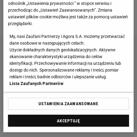
odnośnik „Ustawienia prywatności ” w stopce serwisu i
przechodząc do „Ustawień Zaawansowanych”. Zmiana
Skórzane baleriny kupisz za 79 zł. Sinsay
ustawień plików cookie możliwa jest także za pomocą ustawień
zachwyca mięciutkim modelem
przeglądarki.
My, nasi Zaufani Partnerzy i Agora S.A. możemy przetwarzać
dane osobowe w następujących celach:
Użycie dokładnych danych geolokalizacyjnych. Aktywne
skanowanie charakterystyki urządzenia do celów
identyfikacji. Przechowywanie informacji na urządzeniu lub
dostęp do nich. Spersonalizowane reklamy i treści, pomiar
reklam i treści, badnie odbiorców i ulepszanie usług.
Lista Zaufanych Partnerów
USTAWIENIA ZAAWANSOWANE
AKCEPTUJĘ