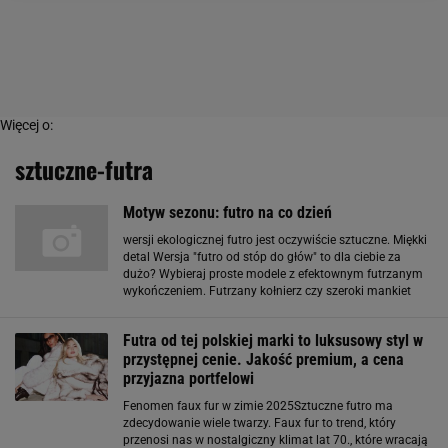
Więcej o:
sztuczne-futra
Motyw sezonu: futro na co dzień
wersji ekologicznej futro jest oczywiście sztuczne. Miękki
detal Wersja "futro od stóp do głów" to dla ciebie za
dużo? Wybieraj proste modele z efektownym futrzanym
wykończeniem. Futrzany kołnierz czy szeroki mankiet
kończący rękaw płaszcza dodają elegancji i kobiecej
zmysłowości. Projektanci chętnie
Futra od tej polskiej marki to luksusowy styl w
przystępnej cenie. Jakość premium, a cena
przyjazna portfelowi
Fenomen faux fur w zimie 2025Sztuczne futro ma
zdecydowanie wiele twarzy. Faux fur to trend, który
przenosi nas w nostalgiczny klimat lat 70., które wracają