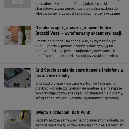
opłacalne niż w ubrania. Dobrej jakości szpilki,
charakterystyczna torebka czy oryginalna ozdoba do
włosów sprawią, że prosta mała czarna czy zwyczajne
jeansy zestawione z bluzką nabiorą charakteru. To dzięki
akcesoriom stylizacja "żyje
Ozdoba czapek, apaszek, a nawet butów.
Broszki Vezzi - wyrafinowany akcent stylizacji.
Broszki na butach - bo chodzi o to, by wyróżnić się z
tłumu Broszki w postaci ozdoby butów zyskują na
popularności jako jeden z najbardziej nowatorskich
trendów w modzie, przekształcający zwykłe obuwie w
unikalne elementy stylizacji. Z niezwykle bogatej kolekcji
Vezzi możemy wybierać te ozdobne
Grid Studio zamienia stare konsole i telefony w
prawdziwe ozdoby
Grid Studio bierze klasyczną elektronikę, taką jak na
przykład konsole czy telefony, demontuje je, a następnie
wykorzystuje pozyskane części do zbudowania dioramy,
której zadaniem jest ukazanie legendarnych sprzętów,
które były epokowymi wydarzeniami. Ceny różnią się w
zależności od urządzenia, ale
Święta z ozdobami Daft Punk
Gadżety można zamawiać na oficjalnej stronie duetu. Do
wyboru masz nie tylko zawieszki na choinkę, ale również