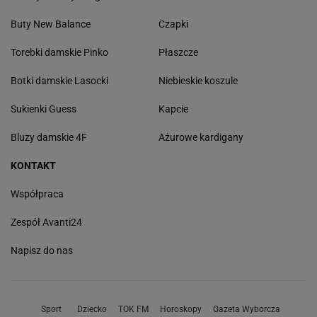
Buty New Balance
Czapki
Torebki damskie Pinko
Płaszcze
Botki damskie Lasocki
Niebieskie koszule
Sukienki Guess
Kapcie
Bluzy damskie 4F
Ażurowe kardigany
KONTAKT
Współpraca
Zespół Avanti24
Napisz do nas
Sport
Dziecko
TOK FM
Horoskopy
Gazeta Wyborcza