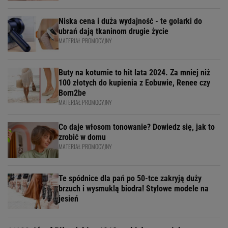
Niska cena i duża wydajność - te golarki do
ubrań dają tkaninom drugie życie
MATERIAŁ PROMOCYJNY
Buty na koturnie to hit lata 2024. Za mniej niż
100 złotych do kupienia z Eobuwie, Renee czy
Born2be
MATERIAŁ PROMOCYJNY
Co daje włosom tonowanie? Dowiedz się, jak to
zrobić w domu
MATERIAŁ PROMOCYJNY
Te spódnice dla pań po 50-tce zakryją duży
brzuch i wysmuklą biodra! Stylowe modele na
jesień