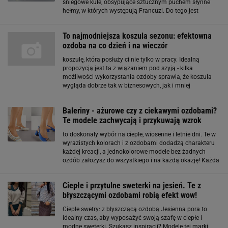
śniegowe kule, obsypujące sztucznym puchem słynne
hełmy, w których występują Francuzi. Do tego jest
dostępna również zapachowa świeczka, umilająca
bożonarodzeniowe popołudnie. Ozdoby
To najmodniejsza koszula sezonu: efektowna
ozdoba na co dzień i na wieczór
koszulę, która posłuży ci nie tylko w pracy. Idealną
propozycją jest ta z wiązaniem pod szyją - kilka
możliwości wykorzystania ozdoby sprawia, że koszula
wygląda dobrze tak w biznesowych, jak i mniej
formalnych, lecz równie eleganckich zestawach.
Stylizacja do pracy Idealna koszula do pracy powinna
Baleriny - ażurowe czy z ciekawymi ozdobami?
być
Te modele zachwycają i przykuwają wzrok
to doskonały wybór na ciepłe, wiosenne i letnie dni. Te w
wyrazistych kolorach i z ozdobami dodadzą charakteru
każdej kreacji, a jednokolorowe modele bez żadnych
ozdób założysz do wszystkiego i na każdą okazję! Każda
z nas powinna mieć w swojej szafie co najmniej jedną
taką uniwersalną i "szaloną" pozycję
Ciepłe i przytulne sweterki na jesień. Te z
błyszczącymi ozdobami robią efekt wow!
Ciepłe swetry: z błyszczącą ozdobą Jesienna pora to
idealny czas, aby wyposażyć swoją szafę w ciepłe i
modne sweterki. Szukasz inspiracji? Modele tej marki