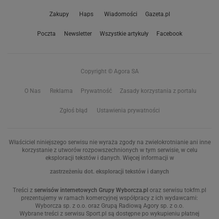
Zakupy
Haps
Wiadomości
Gazeta.pl
Poczta
Newsletter
Wszystkie artykuły
Facebook
Copyright © Agora SA
O Nas
Reklama
Prywatność
Zasady korzystania z portalu
Zgłoś błąd
Ustawienia prywatności
Właściciel niniejszego serwisu nie wyraża zgody na zwielokrotnianie ani inne
korzystanie z utworów rozpowszechnionych w tym serwisie, w celu
eksploracji tekstów i danych. Więcej informacji w
zastrzeżeniu dot. eksploracji tekstów i danych
Treści z
serwisów internetowych Grupy Wyborcza.pl
oraz serwisu tokfm.pl
prezentujemy w ramach komercyjnej współpracy z ich wydawcami:
Wyborcza sp. z o.o. oraz Grupą Radiową Agory sp. z o.o.
Wybrane treści z serwisu Sport.pl są dostępne po wykupieniu płatnej