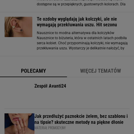
dostępne są w przepięknych, gustownych kolorach. Dla
zwolenniczek błyskotek mamy coś specjalnego! Spójrzcie
na model z półgolfem
Te ozdoby wyglądają jak kolczyki, ale nie
wymagają przekłuwania uszu. Hit sezonu
Nausznice to modna alternatywa dla kolczyków
Nausznice to biżuteria, która w ostatnich latach podbiła
serca kobiet. Choć przypominają kolczyki, nie wymagają
przekłuwania uszu. Wystarczy je delikatnie nałożyć, by
uzyskać efekt stylowej ozdoby. To idealna alternatywa
dla osób, które lubią zmieniać
POLECAMY
WIĘCEJ TEMATÓW
Zespół Avanti24
Jak przedłużyć paznokcie żelem, bez szablonu i
na tipsie? skuteczne metody na piękne dłonie
MATERIAŁ PROMOCYJNY