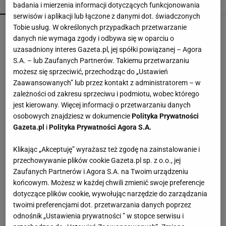
POPULARNE
NAJNOWSZE
badania i mierzenia informacji dotyczących funkcjonowania
serwisów i aplikacji lub łączone z danymi dot. świadczonych
Czółenka Lasocki aż 40% taniej. Kupisz je za
Tobie usług. W określonych przypadkach przetwarzanie
niewiele ponad 100 zł
danych nie wymaga zgody i odbywa się w oparciu o
uzasadniony interes Gazeta.pl, jej spółki powiązanej – Agora
S.A. – lub Zaufanych Partnerów. Takiemu przetwarzaniu
Sandały Keen to synonim wakacyjnego komfortu
możesz się sprzeciwić, przechodząc do „Ustawień
- teraz tańsze o niemal 100 zł
Zaawansowanych” lub przez kontakt z administratorem – w
zależności od zakresu sprzeciwu i podmiotu, wobec którego
jest kierowany. Więcej informacji o przetwarzaniu danych
Wakacyjne aktywności a kurzajki. O czym warto
osobowych znajdziesz w dokumencie
Polityka Prywatności
pamiętać, by uniknąć problemu?
Gazeta.pl
i
Polityka Prywatności Agora S.A.
MATERIAŁ PROMOCYJNY
Klikając „Akceptuję” wyrażasz też zgodę na zainstalowanie i
Perfumy Armani aż 44% taniej. Ten luksusowy
przechowywanie plików cookie Gazeta.pl sp. z o.o., jej
zapach zostawia wyraźny ogon
Zaufanych Partnerów i Agora S.A. na Twoim urządzeniu
końcowym. Możesz w każdej chwili zmienić swoje preferencje
dotyczące plików cookie, wywołując narzędzie do zarządzania
Ryłko klapki damskie kupisz 100 zł taniej. To
twoimi preferencjami dot. przetwarzania danych poprzez
wygodny model
odnośnik „Ustawienia prywatności ” w stopce serwisu i