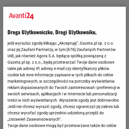
Droga Użytkowniczko, Drogi Użytkowniku,
OZDOBY
jeśli wyrazisz zgodę klikając „Akceptuję”, Gazeta.pl sp. z o.o.
oraz jej Zaufani Partnerzy, w tym [
676
] Zaufanych Partnerów
Jeszcze do niedawna nikt za nimi nie
IAB, jak również Agora S.A. będąca spółką powiązaną z
przepadał, dzisiaj są TOP dodatkiem! Podkręcą
Gazeta.pl sp. z o.o., będą przetwarzać Twoje dane osobowe
każdy look
takie jak adresy IP, adresy e-mail czy identyfikatory plików
25 CZERWCA 2024, 17:00
Natalia Szyperek,
cookie lub inne informacje zapisane w tych plikach do celów
marketingowych, w szczególności na potrzeby wyświetlania
Nie ma lepszej pamiątki z okazji chrztu czy
reklam dopasowanych do Twoich zainteresowań i preferencji w
komunii! Medaliki są piękne i przetrwają lata
swoich serwisach, aplikacjach i w Internecie lub personalizacji
20 MAJA 2024, 18:20
Natalia Szyperek,
treści w nich wyświetlanych. Wyrażenie zgody jest dobrowolne.
Jeśli nie chcesz wyrazić zgody, chcesz ograniczyć jej zakres lub
chcesz wycofać zgodę uprzednio udzieloną przejdź do
„Ustawień Zaawansowanych”.
Twoje dane osobowe mogą być przetwarzane także do celów