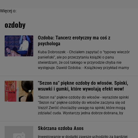
Więcej o:
ozdoby
Ozdoba: Tancerz erotyczny ma coś z
psychologa
Kuba Dobroszek: - Chciałem zapytać o "typowy wieczór
panieński", ale po przeczytaniu książki o panu
stwierdzam, że coś takiego w przyrodzie chyba nie
występuje. Dawid Ozdoba: - Książkowy przykład mamy
wtedy, kiedy dziewczyny spotykają się już w ciągu dnia,
idą na przykład do spa, a dopiero potem
"Sezon na" piękne ozdoby do włosów. Spinki,
wsuwki i gumki, które wywołają efekt wow!
"Sezon na" piękne ozdoby do włosów - wyraziste spinki
"Sezon na" piękne ozdoby do włosów zaczyna się od
Vezzi! Zwróć chociażby uwagę na spinki, które mogą
zdziałać cuda. Wystarczy jedna dobrze dobrana, by
klasyczny kok czy swobodny warkocz zyskały zupełnie
nowy wymiar. W letniej kolekcji Vezzi
Skórzana ozdoba Asos
Inwestowanie w dodatki zawsze uchodziło za bardziej