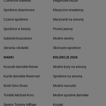
Czerwone sukienki
Eleganckie bluzki
Spódnice dzianinowe
Klasyczne sneakersy
Czarne spódnice
Marynarki na wiosnę
Spódnice w kwiaty
Proste jeansy
Sukienki koszulowe
Modne swetry
Ubrania i dodatki
Skórzane spódnice
MARKI
KOLEKCJE 2026
Koszule damskie Renee
Modne buty na wiosnę
Kurtki damskie Reserved
Spódnice na wiosnę
Botki Gino Rossi
Modne narzutki
Torebki Michael Kors
Modne spodnie damskie
Swetry Tommy Hilfiger
Kozaki