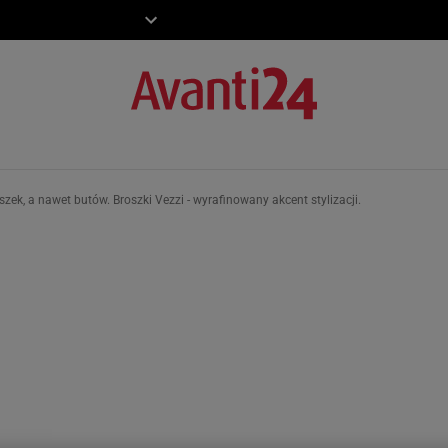
ZIECKO
MOTO
ek, a nawet butów. Broszki Vezzi - wyrafinowany akcent stylizacji.