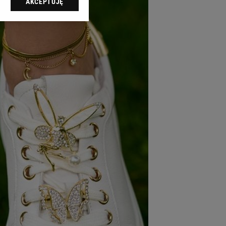
AKCEPTUJĘ
l sp. z o.o., jej
ić swoje preferencje
arzania danych poprzez
ych”. Zmiana ustawień
ach:
 celów identyfikacji.
omiar reklam i treści,