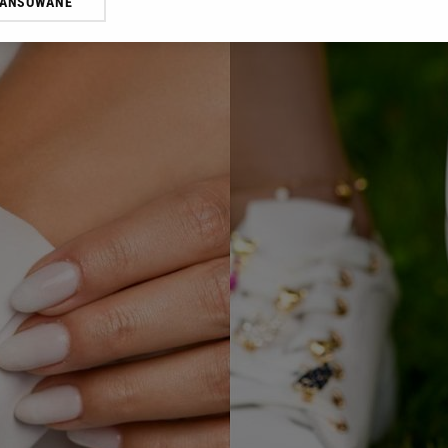
WANSOWANE
żasz też zgodę na zainstalowanie i przechowywanie plików cookie Gazeta.p
gora S.A. na Twoim urządzeniu końcowym. Możesz w każdej chwili zmien
 wywołując narzędzie do zarządzania twoimi preferencjami dot. przetw
ywatności ” w stopce serwisu i przechodząc do „Ustawień Zaawansowan
st także za pomocą ustawień przeglądarki.
rzy i Agora S.A. możemy przetwarzać dane osobowe w następujących cel
 geolokalizacyjnych. Aktywne skanowanie charakterystyki urządzenia do
 na urządzeniu lub dostęp do nich. Spersonalizowane reklamy i treści, p
zanie usług.
Lista Zaufanych Partnerów