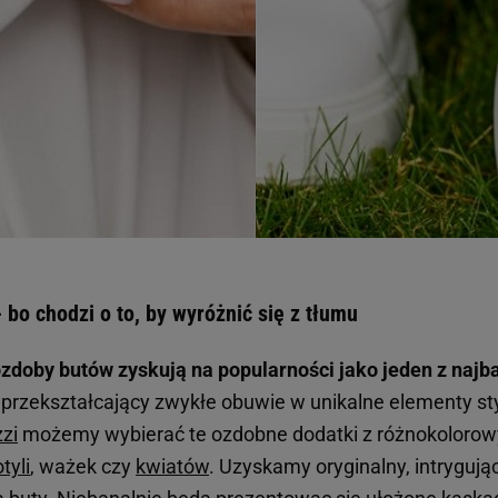
 bo chodzi o to, by wyróżnić się z tłumu
ozdoby butów zyskują na popularności jako jeden z najb
przekształcający zwykłe obuwie w unikalne elementy styl
zi
możemy wybierać te ozdobne dodatki z różnokolorow
tyli
, ważek czy
kwiatów
. Uzyskamy oryginalny, intrygują