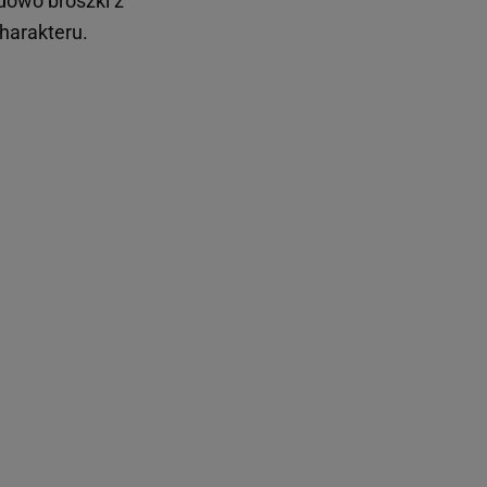
dowo broszki z
harakteru.