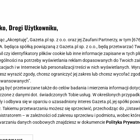
ko, Drogi Użytkowniku,
ek, apaszek, a nawet butów. Broszk
jąc „Akceptuję”, Gazeta.pl sp. z o.o. oraz jej Zaufani Partnerzy, w tym [
67
y akcent stylizacji.
.A. będąca spółką powiązaną z Gazeta.pl sp. z o.o., będą przetwarzać T
ail czy identyfikatory plików cookie lub inne informacje zapisane w tych p
gólności na potrzeby wyświetlania reklam dopasowanych do Twoich zain
acjach i w Internecie lub personalizacji treści w nich wyświetlanych. Wyr
cesz wyrazić zgody, chcesz ograniczyć jej zakres lub chcesz wycofać zgo
aawansowanych”.
ą obecnie prawdziwy renesans. Sięgamy po nie, bo zac
 być przetwarzane także do celów badania i mierzenia informacji dot
m i stwarzają nieskończone możliwości stylizacji. Najn
 łączone z danymi dot. świadczonych Tobie usług. W określonych przypad
dla miłośniczek broszek. Urzeka bogactwem wzorów i za
i odbywa się w oparciu o uzasadniony interes Gazeta.pl, jej spółki powi
. Takiemu przetwarzaniu możesz się sprzeciwić, przechodząc do „Ust
z tym dodatkiem. Nosimy je nie tylko na klapach żaki
nistratorem – w zależności od zakresu sprzeciwu i podmiotu, wobec które
 na czapkach, apaszkach, a nawet butach!
etwarzaniu danych osobowych znajdziesz w dokumencie
Polityka Prywatn