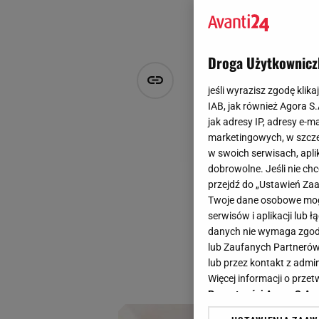
Droga Użytkownicz
Ozdoba czap
jeśli wyrazisz zgodę klika
wyrafinowan
IAB, jak również Agora S
jak adresy IP, adresy e-m
marketingowych, w szcze
PS
w swoich serwisach, aplik
29 sierpnia 2024, 23:11
dobrowolne. Jeśli nie ch
przejdź do „Ustawień Z
Broszki przeżywaj
Twoje dane osobowe mogą
różnorodnością for
serwisów i aplikacji lub
to prawdziwy raj 
danych nie wymaga zgody 
lub Zaufanych Partnerów
eksperymentowania 
lub przez kontakt z admi
ozdobę bluzki, ale
Więcej informacji o prz
Prywatności Agora S.A.