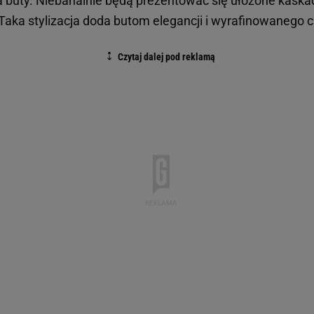
na buty. Niebanalnie będą prezentowac się ułożone kaska
ka stylizacja doda butom elegancji i wyrafinowanego c