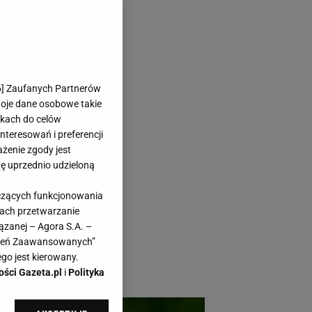
i Vezzi -
6
] Zaufanych Partnerów
woje dane osobowe takie
likach do celów
teresowań i preferencji
ażenie zgody jest
dę uprzednio udzieloną
hwycają
yczących funkcjonowania
owsza kolekcja Vezzi
kach przetwarzanie
prasza do
ązanej – Agora S.A. –
awień Zaawansowanych”
etów czy jako
go jest kierowany.
ości Gazeta.pl
i
Polityka