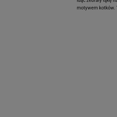
idąc zebrały łąkę 
motywem kotków. Ta