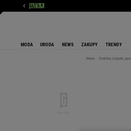
WIADOMOŚCI
NEXT
SPORT
PLOTEK
D
MODA
URODA
NEWS
ZAKUPY
TRENDY
News
Ozdoba czapek, apasz