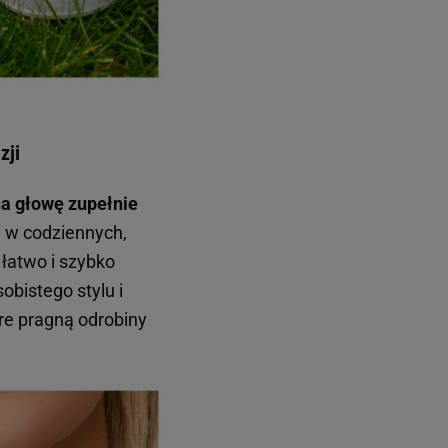
zji
na głowę zupełnie
i w codziennych,
 łatwo i szybko
obistego stylu i
óre pragną odrobiny