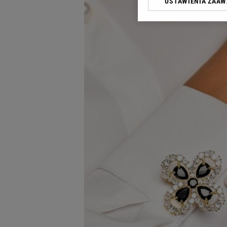
USTAWIENIA ZAA
Klikając „Akceptuję” wyra
Zaufanych Partnerów i A
dotyczące plików cookie,
odnośnik „Ustawienia pr
plików cookie możliwa je
My, nasi Zaufani Partne
Użycie dokładnych danych
Przechowywanie informacji
badnie odbiorców i uleps