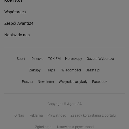
KONTAKT
Współpraca
Zespół Avanti24
Napisz do nas
Sport
Dziecko
TOK FM
Horoskopy
Gazeta Wyborcza
Zakupy
Haps
Wiadomości
Gazeta.pl
Poczta
Newsletter
Wszystkie artykuły
Facebook
Copyright © Agora SA
O Nas
Reklama
Prywatność
Zasady korzystania z portalu
Zgłoś błąd
Ustawienia prywatności