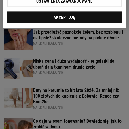
USTAWIENIA ZAAWANSOWANE
Zespół Avanti24
AKCEPTUJĘ
Jak przedłużyć paznokcie żelem, bez szablonu i
na tipsie? skuteczne metody na piękne dłonie
MATERIAŁ PROMOCYJNY
Niska cena i duża wydajność - te golarki do
ubrań dają tkaninom drugie życie
MATERIAŁ PROMOCYJNY
Buty na koturnie to hit lata 2024. Za mniej niż
100 złotych do kupienia z Eobuwie, Renee czy
Born2be
MATERIAŁ PROMOCYJNY
Co daje włosom tonowanie? Dowiedz się, jak to
zrobić w domu