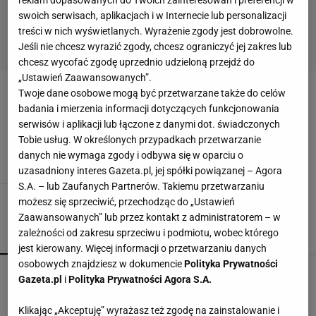
reklam dopasowanych do Twoich zainteresowań i preferencji w
swoich serwisach, aplikacjach i w Internecie lub personalizacji
treści w nich wyświetlanych. Wyrażenie zgody jest dobrowolne.
Jeśli nie chcesz wyrazić zgody, chcesz ograniczyć jej zakres lub
chcesz wycofać zgodę uprzednio udzieloną przejdź do
„Ustawień Zaawansowanych”.
Twoje dane osobowe mogą być przetwarzane także do celów
NA-IMPREZE
badania i mierzenia informacji dotyczących funkcjonowania
serwisów i aplikacji lub łączone z danymi dot. świadczonych
Wieczorowy lookbook Zara TRF
Tobie usług. W określonych przypadkach przetwarzanie
9 GRUDNIA 2010, 10:12
Redakcja,
danych nie wymaga zgody i odbywa się w oparciu o
uzasadniony interes Gazeta.pl, jej spółki powiązanej – Agora
S.A. – lub Zaufanych Partnerów. Takiemu przetwarzaniu
możesz się sprzeciwić, przechodząc do „Ustawień
Zaawansowanych” lub przez kontakt z administratorem – w
zależności od zakresu sprzeciwu i podmiotu, wobec którego
POPULARNE
NAJNOWSZE
jest kierowany. Więcej informacji o przetwarzaniu danych
osobowych znajdziesz w dokumencie
Polityka Prywatności
CCC przeceniło sandałki Gino Rossi o prawie 100
Gazeta.pl
i
Polityka Prywatności Agora S.A.
zł
Klikając „Akceptuję” wyrażasz też zgodę na zainstalowanie i