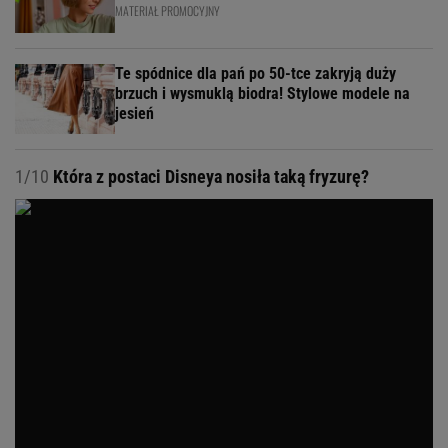
MATERIAŁ PROMOCYJNY
Te spódnice dla pań po 50-tce zakryją duży
brzuch i wysmuklą biodra! Stylowe modele na
jesień
1/10
Która z postaci Disneya nosiła taką fryzurę?