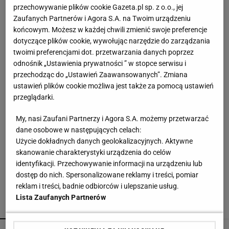
przechowywanie plików cookie Gazeta.pl sp. z o.o., jej
Mniej niż 50 zł, a pachną luksusem. Te perfumy
Zaufanych Partnerów i Agora S.A. na Twoim urządzeniu
z Rossmanna pachną godzinami
końcowym. Możesz w każdej chwili zmienić swoje preferencje
dotyczące plików cookie, wywołując narzędzie do zarządzania
twoimi preferencjami dot. przetwarzania danych poprzez
To nie jest zwykły burger. Jego smak podkręca
odnośnik „Ustawienia prywatności ” w stopce serwisu i
wyjątkowy składnik
przechodząc do „Ustawień Zaawansowanych”. Zmiana
MATERIAŁ PROMOCYJNY
ustawień plików cookie możliwa jest także za pomocą ustawień
przeglądarki.
Czółenka Lasocki aż 40% taniej. Kupisz je za
niewiele ponad 100 zł
My, nasi Zaufani Partnerzy i Agora S.A. możemy przetwarzać
dane osobowe w następujących celach:
Użycie dokładnych danych geolokalizacyjnych. Aktywne
100% wiskozy i fason jak z azjatyckich butików -
skanowanie charakterystyki urządzenia do celów
teraz za 99 zł
identyfikacji. Przechowywanie informacji na urządzeniu lub
dostęp do nich. Spersonalizowane reklamy i treści, pomiar
reklam i treści, badnie odbiorców i ulepszanie usług.
Lista Zaufanych Partnerów
POLECAMY
WIĘCEJ TEMATÓW