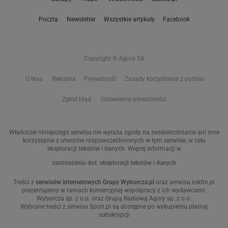
Poczta
Newsletter
Wszystkie artykuły
Facebook
Copyright © Agora SA
O Nas
Reklama
Prywatność
Zasady korzystania z portalu
Zgłoś błąd
Ustawienia prywatności
Właściciel niniejszego serwisu nie wyraża zgody na zwielokrotnianie ani inne
korzystanie z utworów rozpowszechnionych w tym serwisie, w celu
eksploracji tekstów i danych. Więcej informacji w
zastrzeżeniu dot. eksploracji tekstów i danych
Treści z
serwisów internetowych Grupy Wyborcza.pl
oraz serwisu tokfm.pl
prezentujemy w ramach komercyjnej współpracy z ich wydawcami:
Wyborcza sp. z o.o. oraz Grupą Radiową Agory sp. z o.o.
Wybrane treści z serwisu Sport.pl są dostępne po wykupieniu płatnej
subskrypcji