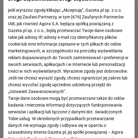
14 LIPCA 2026, 16:03
Eryka Kawalec,
jeśli wyrazisz zgodę klikając „Akceptuję”, Gazeta.pl sp. z o.o.
oraz jej Zaufani Partnerzy, w tym [
676
] Zaufanych Partnerów
IAB, jak również Agora S.A. będąca spółką powiązaną z
Gazeta.pl sp. z o.o., będą przetwarzać Twoje dane osobowe
takie jak adresy IP, adresy e-mail czy identyfikatory plików
cookie lub inne informacje zapisane w tych plikach do celów
marketingowych, w szczególności na potrzeby wyświetlania
reklam dopasowanych do Twoich zainteresowań i preferencji w
swoich serwisach, aplikacjach i w Internecie lub personalizacji
treści w nich wyświetlanych. Wyrażenie zgody jest dobrowolne.
Jeśli nie chcesz wyrazić zgody, chcesz ograniczyć jej zakres lub
chcesz wycofać zgodę uprzednio udzieloną przejdź do
„Ustawień Zaawansowanych”.
Twoje dane osobowe mogą być przetwarzane także do celów
badania i mierzenia informacji dotyczących funkcjonowania
serwisów i aplikacji lub łączone z danymi dot. świadczonych
Tobie usług. W określonych przypadkach przetwarzanie
danych nie wymaga zgody i odbywa się w oparciu o
uzasadniony interes Gazeta.pl, jej spółki powiązanej – Agora