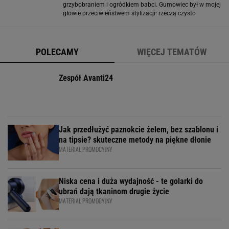
grzybobraniem i ogródkiem babci. Gumowiec był w mojej
głowie przeciwieństwem stylizacji: rzeczą czysto
użytkową, którą wkłada się, gdy nikt nie patrzy. Moda
zdążyła jednak ten stereotyp
POLECAMY
WIĘCEJ TEMATÓW
Zespół Avanti24
Jak przedłużyć paznokcie żelem, bez szablonu i
na tipsie? skuteczne metody na piękne dłonie
MATERIAŁ PROMOCYJNY
Niska cena i duża wydajność - te golarki do
ubrań dają tkaninom drugie życie
MATERIAŁ PROMOCYJNY