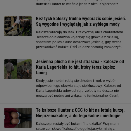
damskie Hunter to właśnie jeden z nich. Kojarzone z
brytyjskim stylem i festiwalową swobodą, dziś są nie
tylko praktycznym
Bez tych kaloszy trudno wyobrazić sobie jesień.
Są wygodne i wyglądają jak z wybiegu mody
Kalosze wracają do łask. Praktyczne, ale z charakterem
Jeszcze do niedawna kojarzyły się głównie z działką,
spacerem po lesie albo deszczową jesienią, gdy trzeba
przeskakiwać kałuże. Dziś kalosze potrafią zaskoczyć -
są modne, wygodne i naprawdę stylowe. Projektanci i
sieciówki pokazują
Jesienna plucha nie jest straszna - kalosze od
Karla Lagerfelda to hit, który teraz kupisz
taniej
Kiedy jesienne dni robią się chłodne i mokre, wybór
odpowiedniego obuwia staje się kluczowy. Kalosze od
Karla Lagerfelda udowadniają, że buty na deszcz nie
muszą być nudne ani wyłącznie funkcjonalne. Czerń,
klasyczny fason i designerskie detale sprawiają, że
świetnie wpisują się w miejskie
Te kalosze Hunter z CCC to hit na letnią burzę.
Nieprzemakalne, a do tego ładne i niedrogie
Kalosze przestały być butami "na działkę" Przyznam
szczerze - słowo "kalosze" długo kojarzyło mi się z