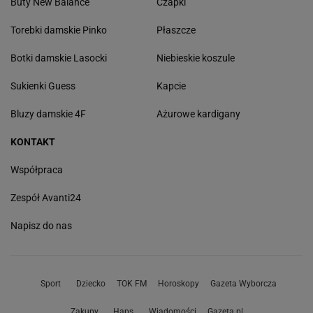
Buty New Balance
Czapki
Torebki damskie Pinko
Płaszcze
Botki damskie Lasocki
Niebieskie koszule
Sukienki Guess
Kapcie
Bluzy damskie 4F
Ażurowe kardigany
KONTAKT
Współpraca
Zespół Avanti24
Napisz do nas
Sport
Dziecko
TOK FM
Horoskopy
Gazeta Wyborcza
Zakupy
Haps
Wiadomości
Gazeta.pl