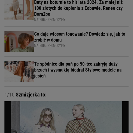
Buty na koturnie to hit lata 2024. Za mniej niż
100 złotych do kupienia z Eobuwie, Renee czy
Born2be
MATERIAŁ PROMOCYJNY
Co daje włosom tonowanie? Dowiedz się, jak to
zrobić w domu
MATERIAŁ PROMOCYJNY
Te spódnice dla pań po 50-tce zakryją duży
brzuch i wysmuklą biodra! Stylowe modele na
jesień
1/10
Szmizjerka to: