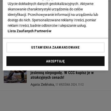
Użycie dokładnych danych geolokalizacyjnych. Aktywne
Nieprzemakalne botki i kalosze w sam na
skanowanie charakterystyki urządzenia do celów
jesienną pluchę. Będzie ci w nich sucho, ciepło
identyfikacji. Przechowywanie informacji na urządzeniu lub
i wygodnie, są jak kołderka dla stóp
dostęp do nich. Spersonalizowane reklamy i treści, pomiar
11 WRZEŚNIA 2025, 16:30
Agata Zielińska,
reklam i treści, badnie odbiorców i ulepszanie usług.
Lista Zaufanych Partnerów
Kalosze Hunter nie mają konkurencji - to
najmodniejszy wybór na deszcz. Różowe można
brać w ciemno
USTAWIENIA ZAAWANSOWANE
Ada Wiatrowska, W materiale zamieszczono linki i
10 SIERPNIA 2025, 21:30
grafiki reklamowe,
AKCEPTUJĘ
Nieprzemakalne kalosze Hunter w sam raz na
jesienną niepogodę. W CCC kupisz je w
atrakcyjnych cenach!
17 WRZEŚNIA 2024, 11:12
Agata Zielińska,