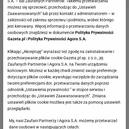
S.A. – lub Zaufanych Partnerów. Takiemu przetwarzaniu
możesz się sprzeciwić, przechodząc do „Ustawień
Zaawansowanych” lub przez kontakt z administratorem – w
O tych kaloszach marzy każda fashionistka -
Eobuwie ma je taniej. Ideał na teraz
zależności od zakresu sprzeciwu i podmiotu, wobec którego
jest kierowany. Więcej informacji o przetwarzaniu danych
11 LIPCA 2026, 11:44
Magdalena Pastwa,
osobowych znajdziesz w dokumencie
Polityka Prywatności
Gazeta.pl
i
Polityka Prywatności Agora S.A.
Te buciki premium normalnie kosztują fortunę,
a znalazłam je na turbo promce. I nie, to nie są
Klikając „Akceptuję” wyrażasz też zgodę na zainstalowanie i
kolejne botki
przechowywanie plików cookie Gazeta.pl sp. z o.o., jej
26 LISTOPADA 2025, 10:46
Katarzyna Pietrzak,
Zaufanych Partnerów i Agora S.A. na Twoim urządzeniu
końcowym. Możesz w każdej chwili zmienić swoje preferencje
Kalosze Hunter nosiła księżna Diana. Dziś
dotyczące plików cookie, wywołując narzędzie do zarządzania
królują na ulicach Londynu, ale Polacy także
twoimi preferencjami dot. przetwarzania danych poprzez
oszaleli na ich punkcie
odnośnik „Ustawienia prywatności ” w stopce serwisu i
3 LISTOPADA 2025, 10:00
Natalia Piwek,
przechodząc do „Ustawień Zaawansowanych”. Zmiana
ustawień plików cookie możliwa jest także za pomocą ustawień
Zamień sneakersy na kalosze. Brytyjski
przeglądarki.
countryside robi furorę w Polsce
My, nasi Zaufani Partnerzy i Agora S.A. możemy przetwarzać
30 PAŹDZIERNIKA 2025, 12:30
Natalia Piwek,
dane osobowe w następujących celach: