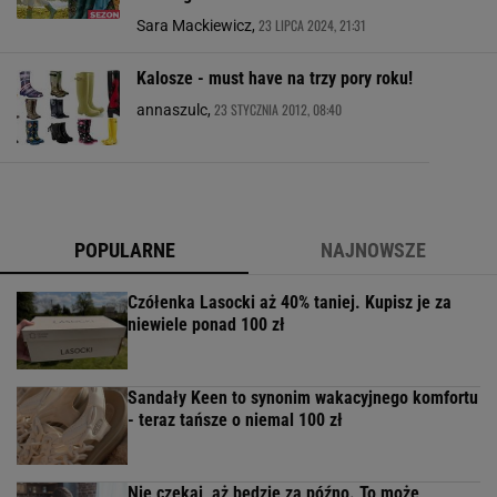
23 LIPCA 2024, 21:31
Sara Mackiewicz,
Kalosze - must have na trzy pory roku!
23 STYCZNIA 2012, 08:40
annaszulc,
POPULARNE
NAJNOWSZE
Czółenka Lasocki aż 40% taniej. Kupisz je za
niewiele ponad 100 zł
Sandały Keen to synonim wakacyjnego komfortu
- teraz tańsze o niemal 100 zł
Nie czekaj, aż będzie za późno. To może