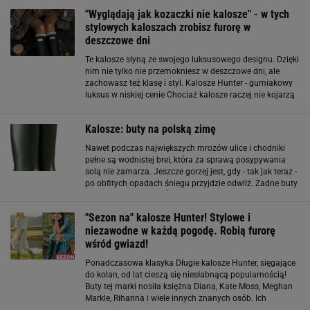
użytkowania. Produkowane są we Francji z najwyższej
"Wyglądają jak kozaczki nie kalosze" - w tych
jakości skór
stylowych kaloszach zrobisz furorę w
deszczowe dni
Te kalosze słyną ze swojego luksusowego designu. Dzięki
nim nie tylko nie przemokniesz w deszczowe dni, ale
zachowasz też klasę i styl. Kalosze Hunter - gumiakowy
luksus w niskiej cenie Chociaż kalosze raczej nie kojarzą
nam się z ekskluzywnym dodatkiem, istnieje parę marek
specjalizujących się w
Kalosze: buty na polską zimę
Nawet podczas największych mrozów ulice i chodniki
pełne są wodnistej brei, która za sprawą posypywania
solą nie zamarza. Jeszcze gorzej jest, gdy - tak jak teraz -
po obfitych opadach śniegu przyjdzie odwilż. Żadne buty
tego nie wytrzymają. Żadne - oprócz kaloszy. Już dawno
za sprawą mody
"Sezon na" kalosze Hunter! Stylowe i
niezawodne w każdą pogodę. Robią furorę
wśród gwiazd!
Ponadczasowa klasyka Długie kalosze Hunter, sięgające
do kolan, od lat cieszą się niesłabnącą popularnością!
Buty tej marki nosiła księżna Diana, Kate Moss, Meghan
Markle, Rihanna i wiele innych znanych osób. Ich