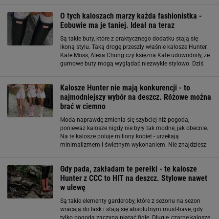
niepowtarzalny styl i jakość wykonania sprawiają, że są
one idealnym wyborem
O tych kaloszach marzy każda fashionistka -
Eobuwie ma je taniej. Ideał na teraz
Są takie buty, które z praktycznego dodatku stają się
ikoną stylu. Taką drogę przeszły właśnie kalosze Hunter.
Kate Moss, Alexa Chung czy księżna Kate udowodniły, że
gumowe buty mogą wyglądać niezwykle stylowo. Dziś
trudno znaleźć jesienną lub deszczową garderobę
fashionistki bez
Kalosze Hunter nie mają konkurencji - to
najmodniejszy wybór na deszcz. Różowe można
brać w ciemno
Moda naprawdę zmienia się szybciej niż pogoda,
ponieważ kalosze nigdy nie były tak modne, jak obecnie.
Na te kalosze poluje miliony kobiet - urzekają
minimalizmem i świetnym wykonaniem. Nie znajdziesz
modniejszych kaloszy. Hunter to marzenie wielu kobiet
Kalosze swój sukces odniosły
Gdy pada, zakładam te perełki - te kalosze
Hunter z CCC to HIT na deszcz. Stylowe nawet
w ulewę
Są takie elementy garderoby, które z sezonu na sezon
wracają do łask i stają się absolutnym must-have, gdy
tylko pogoda zaczyna płatać figle. Długie, czarne kalosze