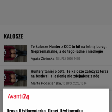
KALOSZE
Te kalosze Hunter z CCC to hit na letnią burzę.
Nieprzemakalne, a do tego ładne i niedrogie
18 LIPCA 2026, 14:56
Agata Zielińska,
Huntery taniej o 50%. Te kalosze założysz teraz
na festiwal, a jesienią nie zdejmiesz z nóg
15 LIPCA 2026, 16:14
Marta Podściańska,
Kalosze damskie od polskiej marki to TOP
wybór na deszczowe dni. Za 79,99 zł trudno o
lepszy model
Droga Użytkowniczko, Drogi Użytkowniku,