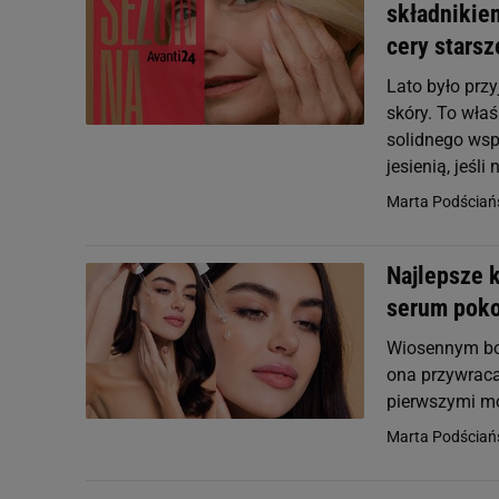
składnikiem
cery starsze
Lato było przy
skóry. To właś
solidnego wsp
jesienią, jeśli
Marta Podściań
Najlepsze 
serum poko
Wiosennym boh
ona przywraca 
pierwszymi mo
Marta Podściań