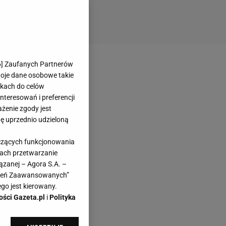
6
] Zaufanych Partnerów
woje dane osobowe takie
likach do celów
teresowań i preferencji
ażenie zgody jest
dę uprzednio udzieloną
yczących funkcjonowania
kach przetwarzanie
ązanej – Agora S.A. –
awień Zaawansowanych”
go jest kierowany.
ości Gazeta.pl
i
Polityka