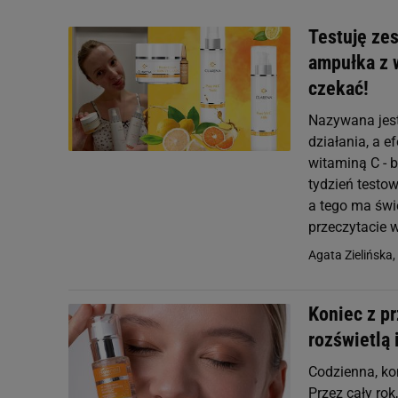
Testuję ze
ampułka z w
czekać!
Nazywana jest
działania, a 
witaminą C - b
tydzień testow
a tego ma świ
przeczytacie 
Agata Zielińska,
Koniec z pr
rozświetlą 
Codzienna, kom
Przez cały ro