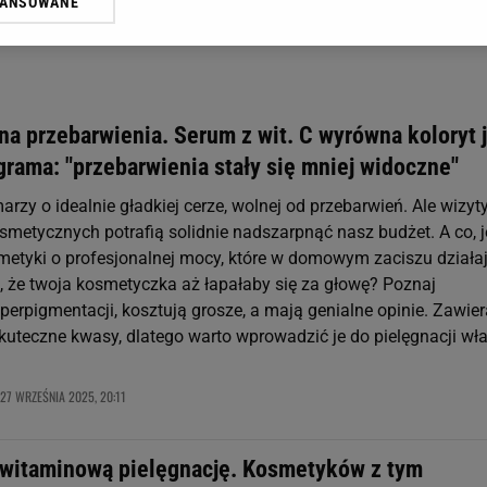
WANSOWANE
żasz też zgodę na zainstalowanie i przechowywanie plików cookie Gazeta.p
gora S.A. na Twoim urządzeniu końcowym. Możesz w każdej chwili zmien
 wywołując narzędzie do zarządzania twoimi preferencjami dot. przetw
ywatności ” w stopce serwisu i przechodząc do „Ustawień Zaawansowan
st także za pomocą ustawień przeglądarki.
na przebarwienia. Serum z wit. C wyrówna koloryt 
rzy i Agora S.A. możemy przetwarzać dane osobowe w następujących cel
tagrama: "przebarwienia stały się mniej widoczne"
 geolokalizacyjnych. Aktywne skanowanie charakterystyki urządzenia do
 na urządzeniu lub dostęp do nich. Spersonalizowane reklamy i treści, p
rzy o idealnie gładkiej cerze, wolnej od przebarwień. Ale wizyt
zanie usług.
Lista Zaufanych Partnerów
smetycznych potrafią solidnie nadszarpnąć nasz budżet. A co, j
smetyki o profesjonalnej mocy, które w domowym zaciszu działa
e, że twoja kosmetyczka aż łapałaby się za głowę? Poznaj
erpigmentacji, kosztują grosze, a mają genialne opinie. Zawier
skuteczne kwasy, dlatego warto wprowadzić je do pielęgnacji wł
27 WRZEŚNIA 2025, 20:11
 witaminową pielęgnację. Kosmetyków z tym