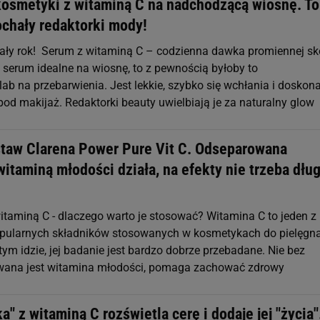
kosmetyki z witaminą C na nadchodzącą wiosnę. To
chały redaktorki mody!
cały rok! Serum z witaminą C – codzienna dawka promiennej sk
o serum idealne na wiosnę, to z pewnością byłoby to
ab na przebarwienia. Jest lekkie, szybko się wchłania i doskona
od makijaż. Redaktorki beauty uwielbiają je za naturalny glow
staw Clarena Power Pure Vit C. Odseparowana
itaminą młodości działa, na efekty nie trzeba dłu
itaminą C - dlaczego warto je stosować? Witamina C to jeden z
opularnych składników stosowanych w kosmetykach do pielęgna
 tym idzie, jej badanie jest bardzo dobrze przebadane. Nie bez
ana jest witamina młodości, pomaga zachować zdrowy
a" z witaminą C rozświetla cerę i dodaje jej "życia"