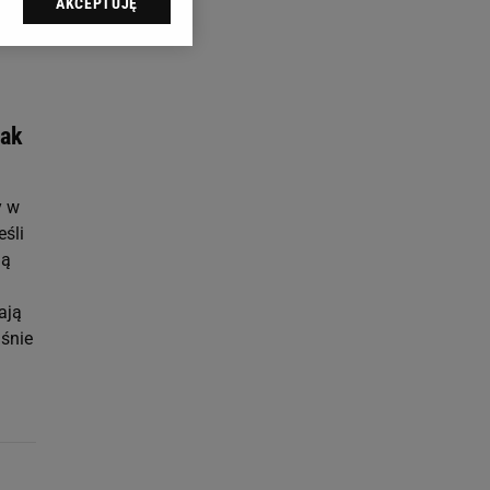
AKCEPTUJĘ
l sp. z o.o., jej
ić swoje preferencje
arzania danych poprzez
ych”. Zmiana ustawień
jak
ach:
 celów identyfikacji.
omiar reklam i treści,
y w
eśli
ją
ają
aśnie