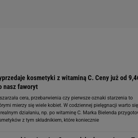
yprzedaje kosmetyki z witaminą C. Ceny już od 9,4
o nasz faworyt
zarzała cera, przebarwienia czy pierwsze oznaki starzenia to
órymi mierzy się wiele kobiet. W codziennej pielęgnacji warto si
o realnym działaniu, np. po witaminę C. Marka Bielenda przygot
metyków z tym składnikiem, które koniecznie