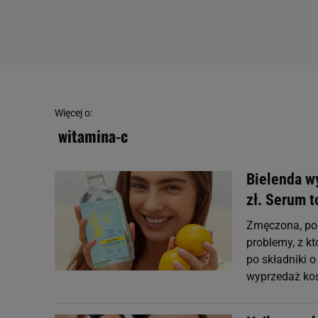
Więcej o:
witamina-c
Bielenda w
zł. Serum t
Zmęczona, pos
problemy, z kt
po składniki 
wyprzedaż kos