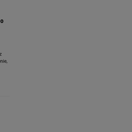
go
z
nie,