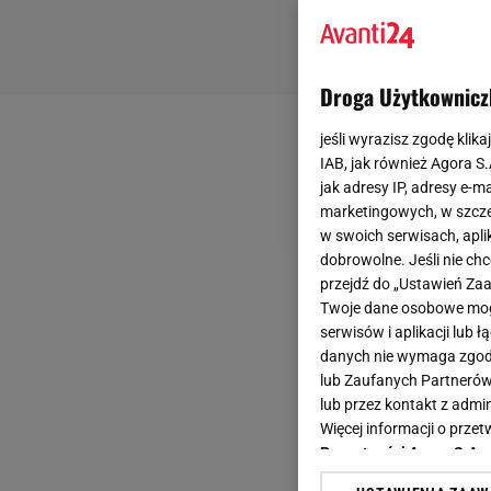
Droga Użytkownicz
jeśli wyrazisz zgodę klika
IAB, jak również Agora S
jak adresy IP, adresy e-m
marketingowych, w szcze
w swoich serwisach, aplik
dobrowolne. Jeśli nie ch
przejdź do „Ustawień Z
Twoje dane osobowe mogą
serwisów i aplikacji lub
danych nie wymaga zgody 
lub Zaufanych Partnerów
lub przez kontakt z admi
Więcej informacji o prz
Prywatności Agora S.A.