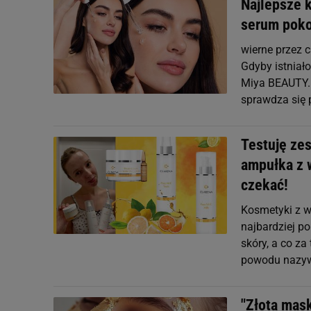
Najlepsze 
serum poko
wierne przez 
Gdyby istniał
Miya BEAUTY.l
sprawdza się p
Testuję ze
ampułka z w
czekać!
Kosmetyki z w
najbardziej p
skóry, a co za
powodu nazyw
"Złota mask