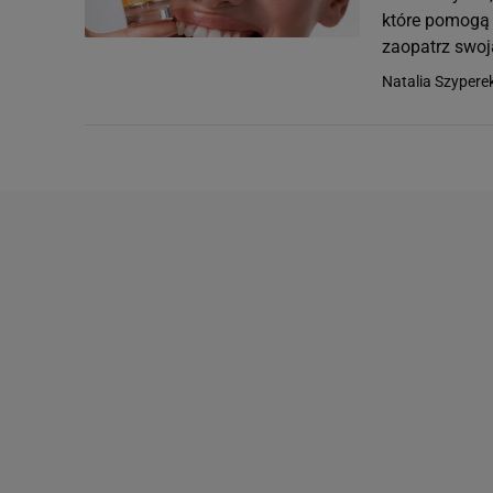
które pomogą 
zaopatrz swoj
Natalia Szypere