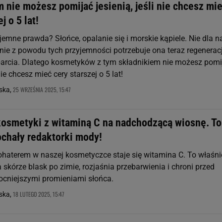
 nie możesz pomijać jesienią, jeśli nie chcesz mi
j o 5 lat!
jemne prawda? Słońce, opalanie się i morskie kąpiele. Nie dla n
nie z powodu tych przyjemności potrzebuje ona teraz regeneracji
arcia. Dlatego kosmetyków z tym składnikiem nie możesz pomi
 nie chcesz mieć cery starszej o 5 lat!
25 WRZEŚNIA 2025, 15:47
ska,
kosmetyki z witaminą C na nadchodzącą wiosnę. To
chały redaktorki mody!
aterem w naszej kosmetyczce staje się witamina C. To właśni
skórze blask po zimie, rozjaśnia przebarwienia i chroni przed
cniejszymi promieniami słońca.
18 LUTEGO 2025, 15:47
ska,