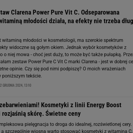
staw Clarena Power Pure Vit C. Odseparowana
itaminą młodości działa, na efekty nie trzeba dłu
 witaminą młodości w kosmetologii, ma szerokie spektrum
efekty widoczne są gołym okiem. Jednak wybór kosmetyków z
o o niej mowa - choć jest duży, to może być także pułapką. Prze
ałam zestaw Power Pure C Vit C marki Clarena - jest w dobrej ce
etne opinie. Czy się pod nimi podpiszę? O moich wrażeniach
w poniższym tekście.
2 GRUDNIA 2024, 13:10
zebarwieniami! Kosmetyki z linii Energy Boost
i rozjaśnią skórę. Świetne ceny
pleksowa pielęgnacja to droga do idealnej, rozświetlonej cery.
k, a szczególnie wiosną warto stosować kosmetyki z witaminą C,