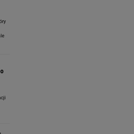
óry
le
go
cji
.