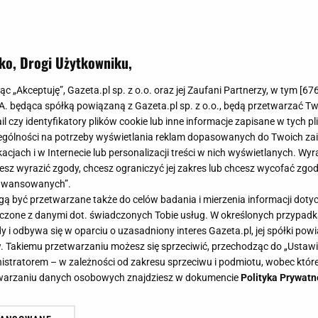
ko, Drogi Użytkowniku,
jąc „Akceptuję”, Gazeta.pl sp. z o.o. oraz jej Zaufani Partnerzy, w tym [
67
.A. będąca spółką powiązaną z Gazeta.pl sp. z o.o., będą przetwarzać T
ail czy identyfikatory plików cookie lub inne informacje zapisane w tych p
gólności na potrzeby wyświetlania reklam dopasowanych do Twoich zain
acjach i w Internecie lub personalizacji treści w nich wyświetlanych. Wyr
cesz wyrazić zgody, chcesz ograniczyć jej zakres lub chcesz wycofać zgo
aawansowanych”.
 być przetwarzane także do celów badania i mierzenia informacji dot
 łączone z danymi dot. świadczonych Tobie usług. W określonych przypad
i odbywa się w oparciu o uzasadniony interes Gazeta.pl, jej spółki powi
. Takiemu przetwarzaniu możesz się sprzeciwić, przechodząc do „Ust
nistratorem – w zależności od zakresu sprzeciwu i podmiotu, wobec które
etwarzaniu danych osobowych znajdziesz w dokumencie
Polityka Prywatn