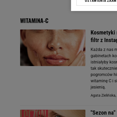
USTAWIENIA ZAA
Klikając „Akceptuję” wyra
Zaufanych Partnerów i A
dotyczące plików cookie,
WITAMINA-C
odnośnik „Ustawienia pr
plików cookie możliwa je
Kosmetyki 
My, nasi Zaufani Partne
filtr z Ins
Użycie dokładnych danych
Przechowywanie informacji
Każda z nas ma
badnie odbiorców i uleps
gabinetach ko
istniałyby ko
tak skuteczni
pogromców hip
witaminę C i 
jesienią.
Agata Zielińska,
"Sezon na"