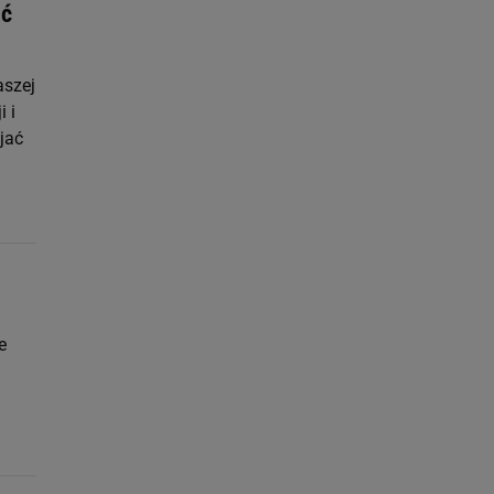
eć
aszej
 i
jać
e