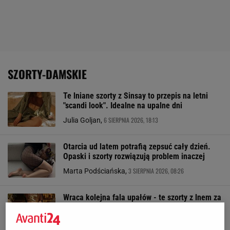
SZORTY-DAMSKIE
Te lniane szorty z Sinsay to przepis na letni
"scandi look". Idealne na upalne dni
6 SIERPNIA 2026, 18:13
Julia Goljan,
Otarcia ud latem potrafią zepsuć cały dzień.
Opaski i szorty rozwiązują problem inaczej
3 SIERPNIA 2026, 08:26
Marta Podściańska,
Wraca kolejna fala upałów - te szorty z lnem za
22,99 zł będą idealne na początek sierpnia
29 LIPCA 2026, 09:34
Katarzyna Olejarczyk,