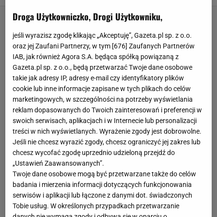
Droga Użytkowniczko, Drogi Użytkowniku,
jeśli wyrazisz zgodę klikając „Akceptuję”, Gazeta.pl sp. z o.o.
oraz jej Zaufani Partnerzy, w tym [
676
] Zaufanych Partnerów
IAB, jak również Agora S.A. będąca spółką powiązaną z
Gazeta.pl sp. z o.o., będą przetwarzać Twoje dane osobowe
takie jak adresy IP, adresy e-mail czy identyfikatory plików
cookie lub inne informacje zapisane w tych plikach do celów
marketingowych, w szczególności na potrzeby wyświetlania
reklam dopasowanych do Twoich zainteresowań i preferencji w
swoich serwisach, aplikacjach i w Internecie lub personalizacji
treści w nich wyświetlanych. Wyrażenie zgody jest dobrowolne.
Jeśli nie chcesz wyrazić zgody, chcesz ograniczyć jej zakres lub
chcesz wycofać zgodę uprzednio udzieloną przejdź do
„Ustawień Zaawansowanych”.
Twoje dane osobowe mogą być przetwarzane także do celów
badania i mierzenia informacji dotyczących funkcjonowania
serwisów i aplikacji lub łączone z danymi dot. świadczonych
Tobie usług. W określonych przypadkach przetwarzanie
danych nie wymaga zgody i odbywa się w oparciu o