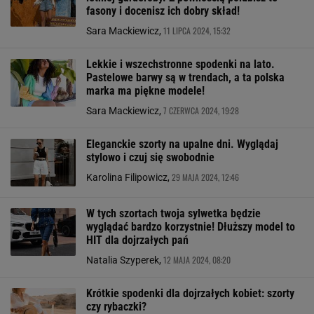
fasony i docenisz ich dobry skład!
11 LIPCA 2024, 15:32
Sara Mackiewicz,
Lekkie i wszechstronne spodenki na lato.
Pastelowe barwy są w trendach, a ta polska
marka ma piękne modele!
7 CZERWCA 2024, 19:28
Sara Mackiewicz,
Eleganckie szorty na upalne dni. Wyglądaj
stylowo i czuj się swobodnie
29 MAJA 2024, 12:46
Karolina Filipowicz,
W tych szortach twoja sylwetka będzie
wyglądać bardzo korzystnie! Dłuższy model to
HIT dla dojrzałych pań
12 MAJA 2024, 08:20
Natalia Szyperek,
Krótkie spodenki dla dojrzałych kobiet: szorty
czy rybaczki?