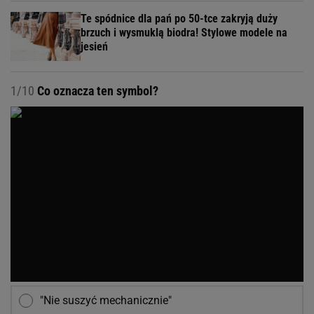
Te spódnice dla pań po 50-tce zakryją duży
brzuch i wysmuklą biodra! Stylowe modele na
jesień
1/10
Co oznacza ten symbol?
"Nie suszyć mechanicznie"