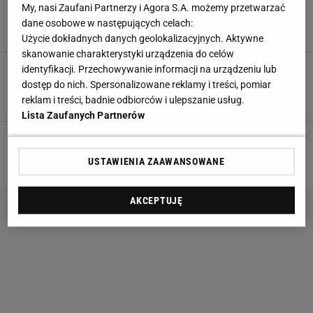
koronkowym wykończeniem królują na szczycie
My, nasi Zaufani Partnerzy i Agora S.A. możemy przetwarzać
trendów na lato 2026
dane osobowe w następujących celach:
2 LIPCA 2026, 21:29
Klaudia Kierzkowska,
Użycie dokładnych danych geolokalizacyjnych. Aktywne
skanowanie charakterystyki urządzenia do celów
Idealne na wakacje i do miasta. Te szorty z
identyfikacji. Przechowywanie informacji na urządzeniu lub
Sinsay są teraz na wyprzedaży za 7,99 zł
dostęp do nich. Spersonalizowane reklamy i treści, pomiar
reklam i treści, badnie odbiorców i ulepszanie usług.
1 LIPCA 2026, 05:57
Natalia Jarmul,
Lista Zaufanych Partnerów
Szorty z falbanką to nowy ulubiony wybór Polek
na urlop - wygodne, a jakie stylowe
USTAWIENIA ZAAWANSOWANE
14 SIERPNIA 2025, 20:20
Ada Wiatrowska,
AKCEPTUJĘ