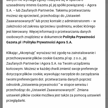
uzasadniony interes Gazeta.pl, jej spółki powiązanej – Agora
Koronkowe szorty na wyprzedaży Sinsay.
S.A. – lub Zaufanych Partnerów. Takiemu przetwarzaniu
Błyszczące, wyglądają jak szyte z jedwabiu
możesz się sprzeciwić, przechodząc do „Ustawień
20 LIPCA 2026, 14:20
Klaudia Kierzkowska,
Zaawansowanych” lub przez kontakt z administratorem – w
zależności od zakresu sprzeciwu i podmiotu, wobec którego
jest kierowany. Więcej informacji o przetwarzaniu danych
60-tko, te szorty z wiskozą zadbają o twoją
wygodę - w Sinsay dorwałam je za 30 zł
osobowych znajdziesz w dokumencie
Polityka Prywatności
Gazeta.pl
i
Polityka Prywatności Agora S.A.
19 LIPCA 2026, 14:16
Magdalena Pastwa,
Klikając „Akceptuję” wyrażasz też zgodę na zainstalowanie i
Nie uwierzysz, ile zapłaciłam za te wygodne
przechowywanie plików cookie Gazeta.pl sp. z o.o., jej
szorty - w Sinsay są za 8 zł, a nie prześwitują
Zaufanych Partnerów i Agora S.A. na Twoim urządzeniu
18 LIPCA 2026, 18:11
Magdalena Pastwa,
końcowym. Możesz w każdej chwili zmienić swoje preferencje
dotyczące plików cookie, wywołując narzędzie do zarządzania
twoimi preferencjami dot. przetwarzania danych poprzez
Ta wyprzedaż w Sinsay pachnie wakacjami.
Muślinowe ubrania są lekkie jak chmurka
odnośnik „Ustawienia prywatności ” w stopce serwisu i
przechodząc do „Ustawień Zaawansowanych”. Zmiana
8 LIPCA 2026, 11:14
Marta Podściańska,
ustawień plików cookie możliwa jest także za pomocą ustawień
przeglądarki.
Romantyczny trend w nowym wydaniu. Szorty z