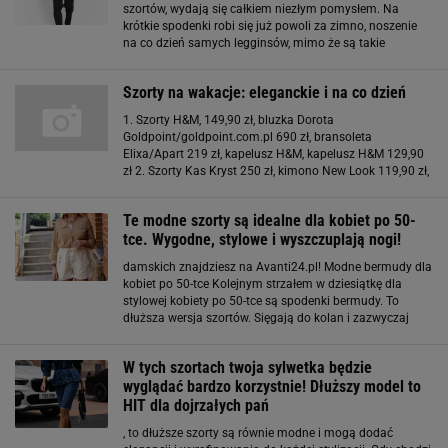
szortów, wydają się całkiem niezłym pomysłem. Na
krótkie spodenki robi się już powoli za zimno, noszenie
na co dzień samych legginsów, mimo że są takie
wygodne, dobrym pomysłem raczej nie jest. Połączenie
tych dwóch rzeczy brzmi więc jak świetny
Szorty na wakacje: eleganckie i na co dzień
1. Szorty H&M, 149,90 zł, bluzka Dorota
Goldpoint/goldpoint.com.pl 690 zł, bransoleta
Elixa/Apart 219 zł, kapelusz H&M, kapelusz H&M 129,90
zł 2. Szorty Kas Kryst 250 zł, kimono New Look 119,90 zł,
koszula Oodji 79,90 zł, naszyjnik House of Mima 69 zł,
pierścionek Artelioni/Apart 104 zł, buty F&F
Te modne szorty są idealne dla kobiet po 50-
tce. Wygodne, stylowe i wyszczuplają nogi!
damskich znajdziesz na Avanti24.pl! Modne bermudy dla
kobiet po 50-tce Kolejnym strzałem w dziesiątkę dla
stylowej kobiety po 50-tce są spodenki bermudy. To
dłuższa wersja szortów. Sięgają do kolan i zazwyczaj
mają dosyć szeroką nogawkę. Takie spodenki doskonale
maskują masywne uda, ale mogą zwracać uwagę
W tych szortach twoja sylwetka będzie
wyglądać bardzo korzystnie! Dłuższy model to
HIT dla dojrzałych pań
, to dłuższe szorty są równie modne i mogą dodać