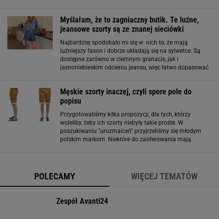
jednak tego lata pojawiają się w wersji zdecydowanie
bardziej klasycznej
Myślałam, że to zagniaczny butik. Te luźne,
jeansowe szorty są ze znanej sieciówki
Najbardziej spodobało mi się w nich to, że mają
luźniejszy fason i dobrze układają się na sylwetce. Są
dostępne zarówno w ciemnym granacie, jak i
jasnoniebieskim odcieniu jeansu, więc łatwo dopasować
je do swojego stylu. Luźne szorty królują. Fajnie
wyglądają na każdej sylwetce Jeszcze jakiś czas
Męskie szorty inaczej, czyli spore pole do
popisu
Przygotowaliśmy kilka propozycji, dla tych, którzy
woleliby, żeby ich szorty niebyły takie proste. W
poszukiwaniu "urozmaiceń" przyjrzeliśmy się młodym
polskim markom. Niektóre do zaoferowania mają
głównie udziwnienia, ale bywa też ciekawie rozwiązania,
które mogą - ale nie muszą - być funkcjonalne
POLECAMY
WIĘCEJ TEMATÓW
Zespół Avanti24