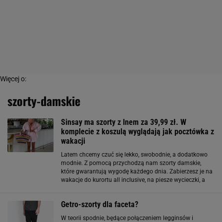
Więcej o:
szorty-damskie
Sinsay ma szorty z lnem za 39,99 zł. W
komplecie z koszulą wyglądają jak pocztówka z
wakacji
Latem chcemy czuć się lekko, swobodnie, a dodatkowo
modnie. Z pomocą przychodzą nam szorty damskie,
które gwarantują wygodę każdego dnia. Zabierzesz je na
wakacje do kurortu all inclusive, na piesze wycieczki, a
nawet wystylizujesz je elegancko do pracy, o ile nie masz
dress code’u. To doskonały
Getro-szorty dla faceta?
W teorii spodnie, będące połączeniem legginsów i