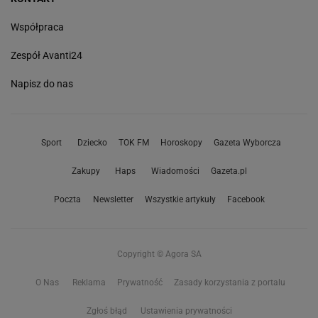
Współpraca
Zespół Avanti24
Napisz do nas
Sport
Dziecko
TOK FM
Horoskopy
Gazeta Wyborcza
Zakupy
Haps
Wiadomości
Gazeta.pl
Poczta
Newsletter
Wszystkie artykuły
Facebook
Copyright © Agora SA
O Nas
Reklama
Prywatność
Zasady korzystania z portalu
Zgłoś błąd
Ustawienia prywatności