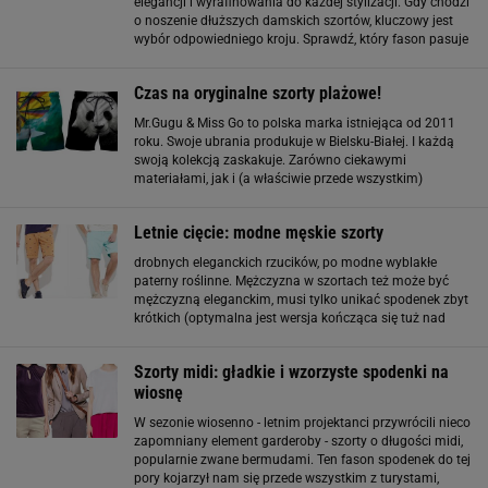
elegancji i wyrafinowania do każdej stylizacji. Gdy chodzi
o noszenie dłuższych damskich szortów, kluczowy jest
wybór odpowiedniego kroju. Sprawdź, który fason pasuje
do twojej figury i sprawia, że czujesz się komfortowo. Od
luźnych szortów
Czas na oryginalne szorty plażowe!
Mr.Gugu & Miss Go to polska marka istniejąca od 2011
roku. Swoje ubrania produkuje w Bielsku-Białej. I każdą
swoją kolekcją zaskakuje. Zarówno ciekawymi
materiałami, jak i (a właściwie przede wszystkim)
wzorami. Teraz w kolekcji plażowych szortów mamy
pandę, surykatkę, banany, wesołe listki i lody
Letnie cięcie: modne męskie szorty
drobnych eleganckich rzucików, po modne wyblakłe
paterny roślinne. Mężczyzna w szortach też może być
mężczyzną eleganckim, musi tylko unikać spodenek zbyt
krótkich (optymalna jest wersja kończąca się tuż nad
kolanem, albo parę centymetrów ponad nim), zbyt
obcisłych, ale też zbyt luźne. Stanowczo odradzamy
Szorty midi: gładkie i wzorzyste spodenki na
wiosnę
W sezonie wiosenno - letnim projektanci przywrócili nieco
zapomniany element garderoby - szorty o długości midi,
popularnie zwane bermudami. Ten fason spodenek do tej
pory kojarzył nam się przede wszystkim z turystami,