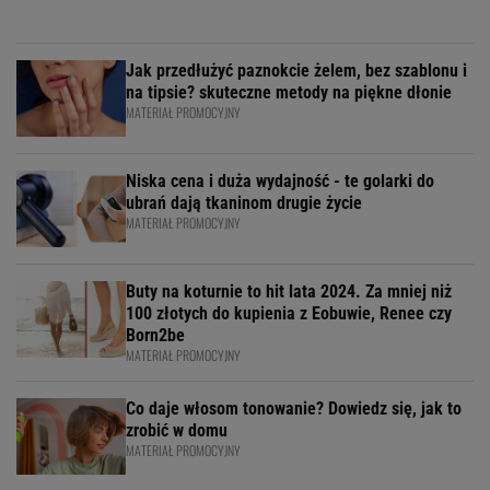
Jak przedłużyć paznokcie żelem, bez szablonu i
na tipsie? skuteczne metody na piękne dłonie
MATERIAŁ PROMOCYJNY
Niska cena i duża wydajność - te golarki do
ubrań dają tkaninom drugie życie
MATERIAŁ PROMOCYJNY
Buty na koturnie to hit lata 2024. Za mniej niż
100 złotych do kupienia z Eobuwie, Renee czy
Born2be
MATERIAŁ PROMOCYJNY
Co daje włosom tonowanie? Dowiedz się, jak to
zrobić w domu
MATERIAŁ PROMOCYJNY