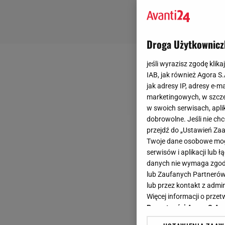
Droga Użytkownicz
jeśli wyrazisz zgodę klika
IAB, jak również Agora S
jak adresy IP, adresy e-m
marketingowych, w szcze
w swoich serwisach, aplik
dobrowolne. Jeśli nie ch
przejdź do „Ustawień Z
Twoje dane osobowe mogą
serwisów i aplikacji lub
danych nie wymaga zgody 
lub Zaufanych Partnerów
lub przez kontakt z admi
Więcej informacji o prz
Prywatności Agora S.A.