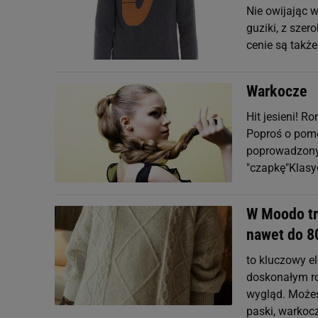
Nie owijając w
guziki, z szer
cenie są także
Warkocze
Hit jesieni! R
Poproś o pomo
poprowadzony 
"czapkę"Klasy
W Moodo tr
nawet do 8
to kluczowy el
doskonałym ro
wygląd. Możes
paski, warkoc