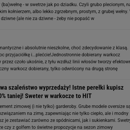
 (ba)wełnę - w swetrze jak po dziadku. Czyli grubo plecionym, n
okim kołnierzem, albo lekko zgrzebnym, prostym, z grubej wełny.
 dziwne (ale nie za dziwne - żeby nie popaść w
omantyczne i absolutnie nieszkolne, choć zdecydowanie z klasą.
c przyjaciółkę i...plećcie!Jednostronnie dobierany warkocz
przez czoło ukośnie, z tyłu wzdłuż linii włosów tworzy efektow
czny warkocz dobierany, tylko odwrócony na drugą stronę
wa szaleństwo wyprzedaży! Istne perełki kupisz
0% taniej! Sweter w warkocze to HIT
ement zimowej (i nie tylko) garderoby. Grube modele oversize s
związaniem na zimę, zapewniając nie tylko ciepło, ale i modny
z je zestawiać zarówno ze spódnicami, jak i sukienkami. Swetr
ze czy z golfem to świetne propozycje na sezon zimowy