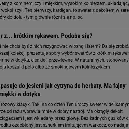
 swetry z kominem, czyli miękkim, wysokim kołnierzem, układają
wokół szyi. Ten pierwszy, kardigan, to sweter z dekoltem w sere
ry do dołu - tym głównie różni się np. od
r z... krótkim rękawem. Podoba się?
i nie chciałbyś z nich rezygnować wiosną i latem? Da się zrobić
szej kolekcji prezentuje spory wybór swetrów z krótkim rękawe
jemne w dotyku, cienkie i przewiewne. W naturalnych, stonowan
roju koszulki polo albo ze smokingowym kołnierzykiem
pasuje do jesieni jak cytryna do herbaty. Ma fajny
 miękki w dotyku
różowy klasyk. Taki na co dzień Ten uroczy sweter w delikatny
ze od razu wprawia mnie w dobry nastrój. Ma okrągły dekolt
iągaczem i jest wkładany przez głowę. Bez żadnych guzików c
odku ozdobiony jest sznurkiem imitującym warkocz, co nadaje