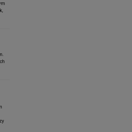
cym
k,
.
m.
ych
m
zy