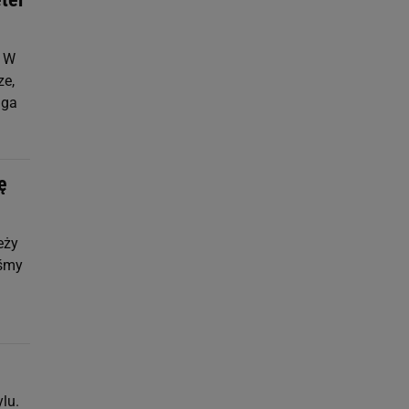
. W
ze,
ąga
ę
eży
iśmy
lu.