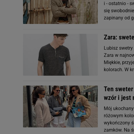
i - ostatnio -
się swobodnie 
zapinany od gó
Zara: swete
Lubisz swetry 
Zara w najnow
Miękkie, przy
kolorach. W k
Ten sweter 
wzór i jest
Mój ukochany 
różowym kolor
wykończony śc
zamków. Na śr