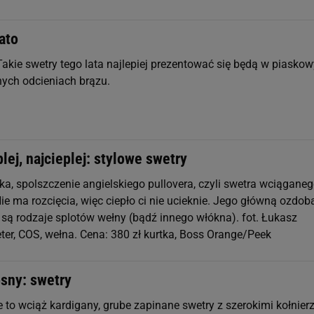
ato
akie swetry tego lata najlepiej prezentować się będą w piasko
nych odcieniach brązu.
plej, najcieplej: stylowe swetry
ka, spolszczenie angielskiego pullovera, czyli swetra wciągane
ie ma rozcięcia, więc ciepło ci nie ucieknie. Jego główną ozdobą
 są rodzaje splotów wełny (bądź innego włókna). fot. Łukasz
ter, COS, wełna. Cena: 380 zł kurtka, Boss Orange/Peek
osny: swetry
 to wciąż kardigany, grube zapinane swetry z szerokimi kołnier