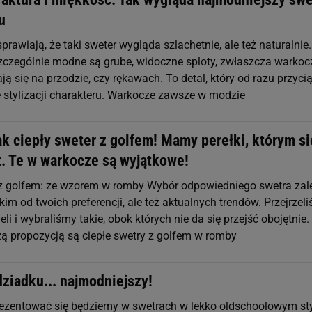
u
sprawiają, że taki sweter wygląda szlachetnie, ale też naturalnie
zczególnie modne są grube, widoczne sploty, zwłaszcza warkoc
ają się na przodzie, czy rękawach. To detal, który od razu przyci
e stylizacji charakteru. Warkocze zawsze w modzie
ak ciepły sweter z golfem! Mamy perełki, którym si
z. Te w warkocze są wyjątkowe!
 z golfem: ze wzorem w romby Wybór odpowiedniego swetra zal
im od twoich preferencji, ale też aktualnych trendów. Przejrzel
 i wybraliśmy takie, obok których nie da się przejść obojętnie.
ą propozycją są ciepłe swetry z golfem w romby
ziadku... najmodniejszy!
ezentować się będziemy w swetrach w lekko oldschoolowym sty