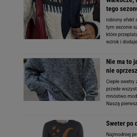
tego sezon
robiony efekt 
tym sezonie s
które przeplat
wzrok i dodaj
Nie ma to j
nie oprzes
Ciepłe swetry
przede wszystk
mnóstwo modeli
Naszą pierwsz
Sweter po d
Najmodniej pr