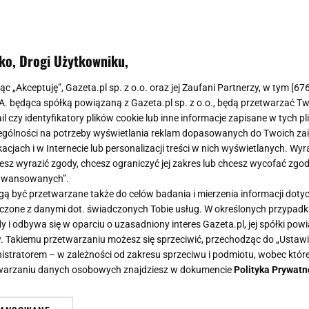
ko, Drogi Użytkowniku,
jąc „Akceptuję”, Gazeta.pl sp. z o.o. oraz jej Zaufani Partnerzy, w tym [
67
.A. będąca spółką powiązaną z Gazeta.pl sp. z o.o., będą przetwarzać T
ail czy identyfikatory plików cookie lub inne informacje zapisane w tych p
gólności na potrzeby wyświetlania reklam dopasowanych do Twoich zain
acjach i w Internecie lub personalizacji treści w nich wyświetlanych. Wyr
cesz wyrazić zgody, chcesz ograniczyć jej zakres lub chcesz wycofać zgo
aawansowanych”.
 być przetwarzane także do celów badania i mierzenia informacji dot
 łączone z danymi dot. świadczonych Tobie usług. W określonych przypad
i odbywa się w oparciu o uzasadniony interes Gazeta.pl, jej spółki powi
. Takiemu przetwarzaniu możesz się sprzeciwić, przechodząc do „Ust
nistratorem – w zależności od zakresu sprzeciwu i podmiotu, wobec które
etwarzaniu danych osobowych znajdziesz w dokumencie
Polityka Prywatn