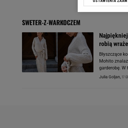
USTAWIENIA ZAA
Klikając „Akceptuję” wyra
Zaufanych Partnerów i A
dotyczące plików cookie,
SWETER-Z-WARKOCZEM
odnośnik „Ustawienia pr
plików cookie możliwa je
Najpięknie
My, nasi Zaufani Partne
robią wraże
Użycie dokładnych danych
Przechowywanie informacji
Błyszczące ko
badnie odbiorców i uleps
Mohito znalaz
garderobę. W 
17 G
Julia Goljan,