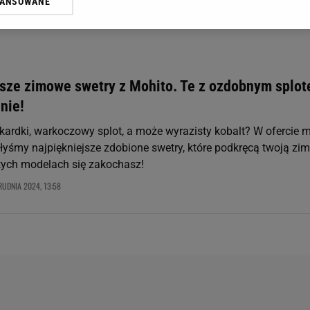
WANSOWANE
żasz też zgodę na zainstalowanie i przechowywanie plików cookie Gazeta.p
gora S.A. na Twoim urządzeniu końcowym. Możesz w każdej chwili zmien
 wywołując narzędzie do zarządzania twoimi preferencjami dot. przetw
ywatności ” w stopce serwisu i przechodząc do „Ustawień Zaawansowan
st także za pomocą ustawień przeglądarki.
jsze zimowe swetry z Mohito. Te z ozdobnym splo
rzy i Agora S.A. możemy przetwarzać dane osobowe w następujących cel
nie!
 geolokalizacyjnych. Aktywne skanowanie charakterystyki urządzenia do
 na urządzeniu lub dostęp do nich. Spersonalizowane reklamy i treści, p
kardki, warkoczowy splot, a może wyrazisty kobalt? W ofercie m
zanie usług.
Lista Zaufanych Partnerów
łyśmy najpiękniejsze zdobione swetry, które podkręcą twoją z
tych modelach się zakochasz!
RUDNIA 2024, 13:58