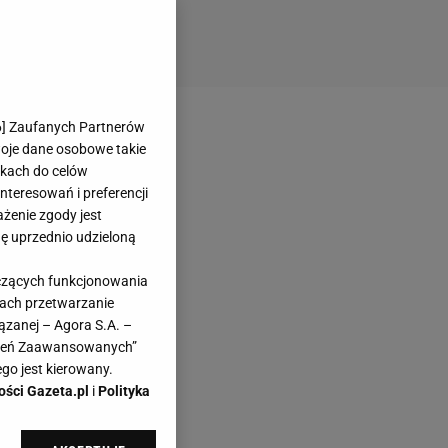
6
] Zaufanych Partnerów
woje dane osobowe takie
likach do celów
teresowań i preferencji
ażenie zgody jest
dę uprzednio udzieloną
yczących funkcjonowania
kach przetwarzanie
ązanej – Agora S.A. –
awień Zaawansowanych”
go jest kierowany.
ości Gazeta.pl
i
Polityka