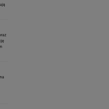
ują
oraz
cję
ym
 na