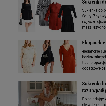
Sukienki d
Sukienka do 
figury. Zbyt 
najważniejsze 
masz rezygnow
Eleganckie
eleganckie su
bezkształtnyc
traci proporcj
dodatkowe ce
Sukienki b
razu wpadł
Przeglądając 
się w ten klim