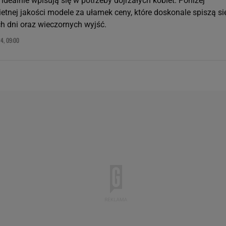
e idealnie wpisują się w potrzeby dojrzałych kobiet. Poniżej
etnej jakości modele za ułamek ceny, które doskonale spiszą si
ch dni oraz wieczornych wyjść.
4, 09:00