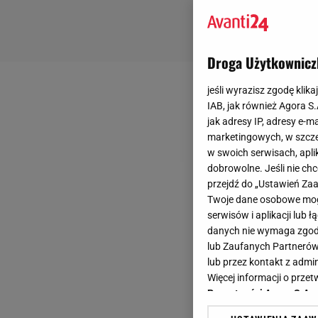
Droga Użytkownicz
jeśli wyrazisz zgodę klika
IAB, jak również Agora S
jak adresy IP, adresy e-m
marketingowych, w szcze
w swoich serwisach, aplik
dobrowolne. Jeśli nie ch
przejdź do „Ustawień Z
Twoje dane osobowe mogą
serwisów i aplikacji lub
danych nie wymaga zgody 
lub Zaufanych Partnerów
lub przez kontakt z admi
Więcej informacji o prz
Prywatności Agora S.A.