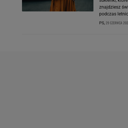
sukienki, któr
znajdziesz świ
podczas letni
29 CZERWCA 202
PS,