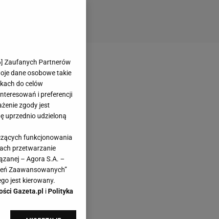
6
] Zaufanych Partnerów
woje dane osobowe takie
likach do celów
teresowań i preferencji
ażenie zgody jest
dę uprzednio udzieloną
yczących funkcjonowania
kach przetwarzanie
ązanej – Agora S.A. –
awień Zaawansowanych”
go jest kierowany.
ości Gazeta.pl
i
Polityka