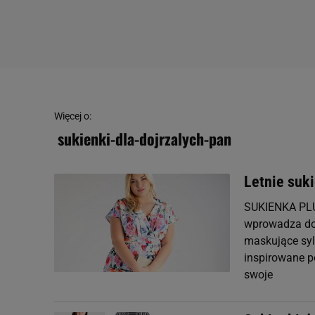
Więcej o:
sukienki-dla-dojrzalych-pan
Letnie suk
SUKIENKA PLUS
wprowadza do s
maskujące sylw
inspirowane p
swoje