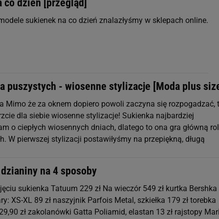
 co dzień [przegląd]
 modele sukienek na co dzień znalazłyśmy w sklepach online.
a puszystych - wiosenne stylizacje [Moda plus siz
a Mimo że za oknem dopiero powoli zaczyna się rozpogadzać, 
rzcie dla siebie wiosenne stylizacje! Sukienka najbardziej
m o ciepłych wiosennych dniach, dlatego to ona gra główną ro
h. W pierwszej stylizacji postawiłyśmy na przepiękną, długą
 dzianiny na 4 sposoby
ęciu sukienka Tatuum 229 zł Na wieczór 549 zł kurtka Bershka
y: XS-XL 89 zł naszyjnik Parfois Metal, szkiełka 179 zł torebka
29,90 zł zakolanówki Gatta Poliamid, elastan 13 zł rajstopy Mar