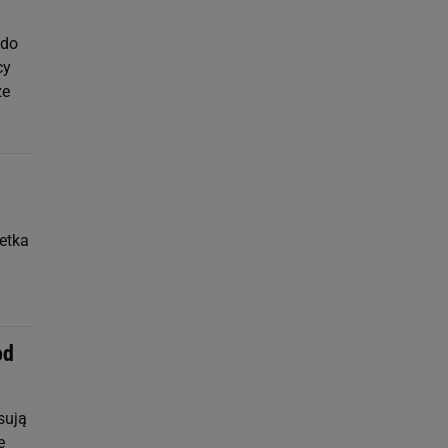
 do
cy
że
wetka
od
sują
e