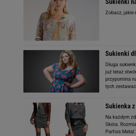
Sukienki na
Zobacz, jakie
Sukienki dl
Długa sukienk
już teraz stwó
przypomina na
tych zestawac
Sukienka z
Na każdym zdj
Skóra. Rozmiar
Parfois Metal 