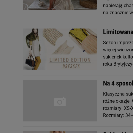
nabierają char
na znacznie wi
Limitowana
Sezon imprezo
więcej wieczo
sukienek kult
roku Brytyjcz
Na 4 sposo
Klasyczna suk
różne okazje. 
rozmiary: XS-X
Rozmiary: 34-4