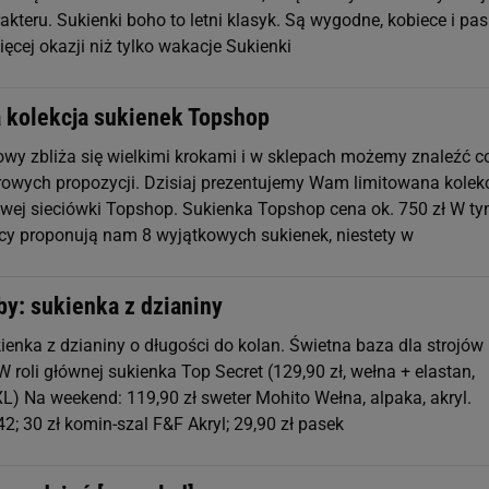
akteru. Sukienki boho to letni klasyk. Są wygodne, kobiece i pas
ęcej okazji niż tylko wakacje Sukienki
 kolekcja sukienek Topshop
wy zbliża się wielkimi krokami i w sklepach możemy znaleźć c
rowych propozycji. Dzisiaj prezentujemy Wam limitowana kolek
owej sieciówki Topshop. Sukienka Topshop cena ok. 750 zł W t
ycy proponują nam 8 wyjątkowych sukienek, niestety w
by: sukienka z dzianiny
ienka z dzianiny o długości do kolan. Świetna baza dla strojów
W roli głównej sukienka Top Secret (129,90 zł, wełna + elastan,
L) Na weekend: 119,90 zł sweter Mohito Wełna, alpaka, akryl.
2; 30 zł komin-szal F&F Akryl; 29,90 zł pasek