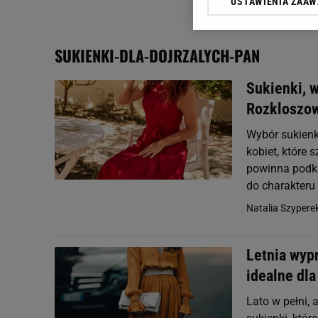
USTAWIENIA ZAA
Klikając „Akceptuję” wyra
Zaufanych Partnerów i A
dotyczące plików cookie,
SUKIENKI-DLA-DOJRZALYCH-PAN
odnośnik „Ustawienia pr
plików cookie możliwa je
Sukienki, 
My, nasi Zaufani Partne
Rozkloszow
Użycie dokładnych danych
Przechowywanie informacji
Wybór sukienk
badnie odbiorców i uleps
kobiet, które 
powinna podkr
do charakteru
Natalia Szypere
Letnia wyp
idealne dla
Lato w pełni, 