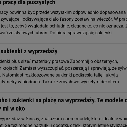
o pracy dla puszystych
pracy powinna być przede wszystkim odpowiednio dopasowana
wyzywające i odkrywające ciało fasony zostaw na wieczór. W pra
jest to, żebyś wyglądała schludnie, elegancko, co nie oznacza, 
ać ze stylowych ubrań. Do biura sprawdzą się sukienki
 sukienki z wyprzedaży
kienki plus size/ materiały prasowe Zapomnij o obszernych,
h krojach! Zamiast wyszczuplać, poszerzają i sprawiają, że syl
e. Natomiast rozkloszowane sukienki podkreślą talię i ukryją
ntymetry w biodrach. Taka ze zmysłowo wyciętym dekoltem
oho i sukienki na plażę na wyprzedaży. Te modele 
y mi w oko
wyprzedaż w Sinsay, znalazłam sporo modeli, które idealnie wpi
at. Są też modne narzutki i dodatki, dzięki którym letnie stylizacj