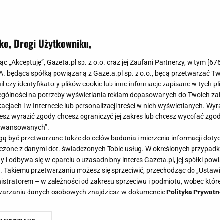
ko, Drogi Użytkowniku,
jąc „Akceptuję”, Gazeta.pl sp. z o.o. oraz jej Zaufani Partnerzy, w tym [
67
.A. będąca spółką powiązaną z Gazeta.pl sp. z o.o., będą przetwarzać T
ail czy identyfikatory plików cookie lub inne informacje zapisane w tych p
gólności na potrzeby wyświetlania reklam dopasowanych do Twoich zain
acjach i w Internecie lub personalizacji treści w nich wyświetlanych. Wyr
cesz wyrazić zgody, chcesz ograniczyć jej zakres lub chcesz wycofać zgo
aawansowanych”.
 być przetwarzane także do celów badania i mierzenia informacji dot
 łączone z danymi dot. świadczonych Tobie usług. W określonych przypad
i odbywa się w oparciu o uzasadniony interes Gazeta.pl, jej spółki powi
. Takiemu przetwarzaniu możesz się sprzeciwić, przechodząc do „Ust
nistratorem – w zależności od zakresu sprzeciwu i podmiotu, wobec które
etwarzaniu danych osobowych znajdziesz w dokumencie
Polityka Prywatn