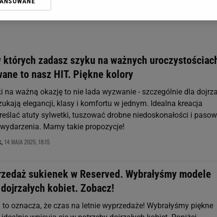
WANSOWANE
żasz też zgodę na zainstalowanie i przechowywanie plików cookie Gazeta.p
gora S.A. na Twoim urządzeniu końcowym. Możesz w każdej chwili zmien
 wywołując narzędzie do zarządzania twoimi preferencjami dot. przetw
ywatności ” w stopce serwisu i przechodząc do „Ustawień Zaawansowan
st także za pomocą ustawień przeglądarki.
w których zadasz szyku na ważnych uroczystościac
rzy i Agora S.A. możemy przetwarzać dane osobowe w następujących cel
ane to nasz HIT. Piękne kolory
 geolokalizacyjnych. Aktywne skanowanie charakterystyki urządzenia do
 na urządzeniu lub dostęp do nich. Spersonalizowane reklamy i treści, p
i na ważną okazję to nie lada wyzwanie - szczególnie dla dojrz
zanie usług.
Lista Zaufanych Partnerów
szukają elegancji, klasy i komfortu w jednym. Idealna kreacja
eślać atuty sylwetki, tuszować drobne niedoskonałości i paso
 wydarzenia. Mamy takie propozycje!
14 MAJA 2025, 18:15
k,
rzedaż sukienek w Reserved. Wybrałyśmy modele
 dojrzałych kobiet. Zobacz!
a to oznacza, że czas na letnie wyprzedaże! Wybrałyśmy piękne