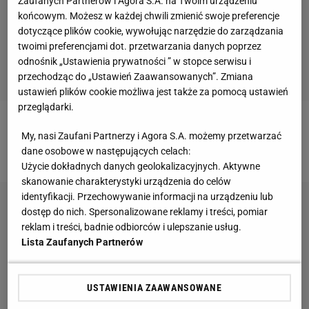
Zaufanych Partnerów i Agora S.A. na Twoim urządzeniu
końcowym. Możesz w każdej chwili zmienić swoje preferencje
dotyczące plików cookie, wywołując narzędzie do zarządzania
twoimi preferencjami dot. przetwarzania danych poprzez
odnośnik „Ustawienia prywatności ” w stopce serwisu i
przechodząc do „Ustawień Zaawansowanych”. Zmiana
ustawień plików cookie możliwa jest także za pomocą ustawień
przeglądarki.
Zobacz, jakie modele sukienek na co dzień
My, nasi Zaufani Partnerzy i Agora S.A. możemy przetwarzać
znalazłyśmy w sklepach online.
dane osobowe w następujących celach:
Użycie dokładnych danych geolokalizacyjnych. Aktywne
skanowanie charakterystyki urządzenia do celów
identyfikacji. Przechowywanie informacji na urządzeniu lub
dostęp do nich. Spersonalizowane reklamy i treści, pomiar
reklam i treści, badnie odbiorców i ulepszanie usług.
Lista Zaufanych Partnerów
USTAWIENIA ZAAWANSOWANE