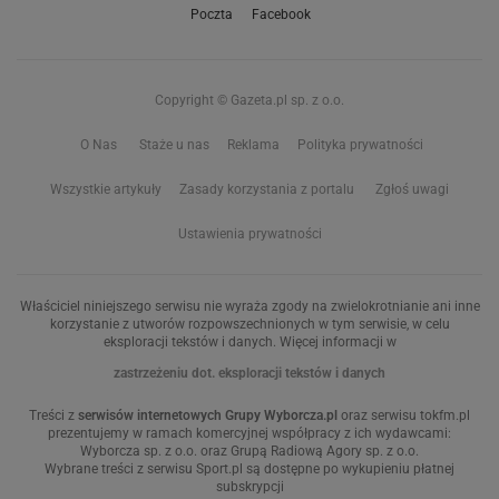
Poczta
Facebook
Copyright © Gazeta.pl sp. z o.o.
O Nas
Staże u nas
Reklama
Polityka prywatności
Wszystkie artykuły
Zasady korzystania z portalu
Zgłoś uwagi
Ustawienia prywatności
Właściciel niniejszego serwisu nie wyraża zgody na zwielokrotnianie ani inne
korzystanie z utworów rozpowszechnionych w tym serwisie, w celu
eksploracji tekstów i danych. Więcej informacji w
zastrzeżeniu dot. eksploracji tekstów i danych
Treści z
serwisów internetowych Grupy Wyborcza.pl
oraz serwisu tokfm.pl
prezentujemy w ramach komercyjnej współpracy z ich wydawcami:
Wyborcza sp. z o.o. oraz Grupą Radiową Agory sp. z o.o.
Wybrane treści z serwisu Sport.pl są dostępne po wykupieniu płatnej
subskrypcji