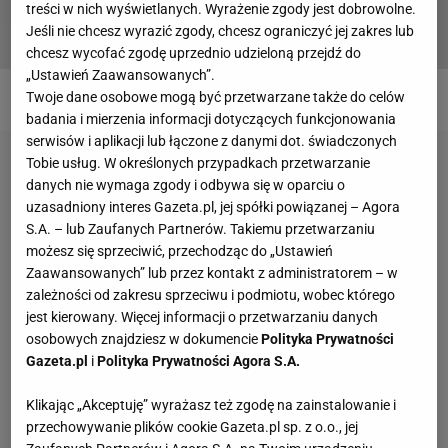
treści w nich wyświetlanych. Wyrażenie zgody jest dobrowolne.
Jeśli nie chcesz wyrazić zgody, chcesz ograniczyć jej zakres lub
chcesz wycofać zgodę uprzednio udzieloną przejdź do
„Ustawień Zaawansowanych”.
Fot. materiały partnera Zalando
Twoje dane osobowe mogą być przetwarzane także do celów
badania i mierzenia informacji dotyczących funkcjonowania
serwisów i aplikacji lub łączone z danymi dot. świadczonych
Tobie usług. W określonych przypadkach przetwarzanie
danych nie wymaga zgody i odbywa się w oparciu o
uzasadniony interes Gazeta.pl, jej spółki powiązanej – Agora
S.A. – lub Zaufanych Partnerów. Takiemu przetwarzaniu
możesz się sprzeciwić, przechodząc do „Ustawień
Zaawansowanych” lub przez kontakt z administratorem – w
zależności od zakresu sprzeciwu i podmiotu, wobec którego
jest kierowany. Więcej informacji o przetwarzaniu danych
osobowych znajdziesz w dokumencie
Polityka Prywatności
Gazeta.pl
i
Polityka Prywatności Agora S.A.
Klikając „Akceptuję” wyrażasz też zgodę na zainstalowanie i
przechowywanie plików cookie Gazeta.pl sp. z o.o., jej