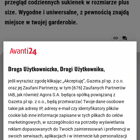
przegląd codziennych sukienek w rozmiarze plus
size. Wygodne i uniwersalne, z pewnością znajdą
miejsce w twojej garderobie.
Droga Użytkowniczko, Drogi Użytkowniku,
jeśli wyrazisz zgodę klikając „Akceptuję”, Gazeta.pl sp. z o.o.
oraz jej Zaufani Partnerzy, w tym [
676
] Zaufanych Partnerów
IAB, jak również Agora S.A. będąca spółką powiązaną z
Gazeta.pl sp. z o.o., będą przetwarzać Twoje dane osobowe
takie jak adresy IP, adresy e-mail czy identyfikatory plików
cookie lub inne informacje zapisane w tych plikach do celów
marketingowych, w szczególności na potrzeby wyświetlania
reklam dopasowanych do Twoich zainteresowań i preferencji w
swoich serwisach, aplikacjach i w Internecie lub personalizacji