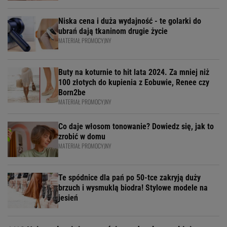
Niska cena i duża wydajność - te golarki do
ubrań dają tkaninom drugie życie
MATERIAŁ PROMOCYJNY
Buty na koturnie to hit lata 2024. Za mniej niż
100 złotych do kupienia z Eobuwie, Renee czy
Born2be
MATERIAŁ PROMOCYJNY
Co daje włosom tonowanie? Dowiedz się, jak to
zrobić w domu
MATERIAŁ PROMOCYJNY
Te spódnice dla pań po 50-tce zakryją duży
brzuch i wysmuklą biodra! Stylowe modele na
jesień