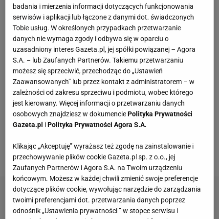
badania i mierzenia informacji dotyczących funkcjonowania
Mniej niż 50 zł, a pachną luksusem. Te perfumy
serwisów i aplikacji lub łączone z danymi dot. świadczonych
z Rossmanna pachną godzinami
Tobie usług. W określonych przypadkach przetwarzanie
danych nie wymaga zgody i odbywa się w oparciu o
uzasadniony interes Gazeta.pl, jej spółki powiązanej – Agora
Jeden wakacyjny nawyk może mieć
S.A. – lub Zaufanych Partnerów. Takiemu przetwarzaniu
nieprzyjemne konsekwencje. Też tak robisz?
możesz się sprzeciwić, przechodząc do „Ustawień
MATERIAŁ PROMOCYJNY
Zaawansowanych” lub przez kontakt z administratorem – w
zależności od zakresu sprzeciwu i podmiotu, wobec którego
Czółenka Lasocki aż 40% taniej. Kupisz je za
jest kierowany. Więcej informacji o przetwarzaniu danych
niewiele ponad 100 zł
osobowych znajdziesz w dokumencie
Polityka Prywatności
Gazeta.pl
i
Polityka Prywatności Agora S.A.
100% wiskozy i fason jak z azjatyckich butików -
Klikając „Akceptuję” wyrażasz też zgodę na zainstalowanie i
teraz za 99 zł
przechowywanie plików cookie Gazeta.pl sp. z o.o., jej
Zaufanych Partnerów i Agora S.A. na Twoim urządzeniu
końcowym. Możesz w każdej chwili zmienić swoje preferencje
dotyczące plików cookie, wywołując narzędzie do zarządzania
twoimi preferencjami dot. przetwarzania danych poprzez
odnośnik „Ustawienia prywatności ” w stopce serwisu i