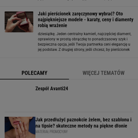
był manifestacją stylu w bardziej temperamentnym
wydaniu, wybierz model halo
Jaki pierścionek zaręczynowy wybrać? Oto
najpiękniejsze modele - karaty, ceny i diamenty
robią wrażenie
dziesiątkę. Jeden centralny kamień, najczęściej diament,
oprawiony w prostą obrączkę to ponadczasowy szyk i
bezpieczna opcja, jeśli Twoja partnerka ceni elegancję u
jej podstaw. Z drugiej strony, jeśli chcesz, by pierścionek
był manifestacją stylu w bardziej temperamentnym
wydaniu, wybierz model halo
POLECAMY
WIĘCEJ TEMATÓW
Zespół Avanti24
Jak przedłużyć paznokcie żelem, bez szablonu i
na tipsie? skuteczne metody na piękne dłonie
MATERIAŁ PROMOCYJNY