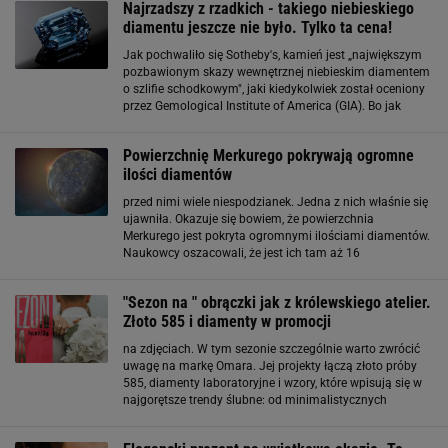
Najrzadszy z rzadkich - takiego niebieskiego
diamentu jeszcze nie było. Tylko ta cena!
Jak pochwaliło się Sotheby's, kamień jest „największym
pozbawionym skazy wewnętrznej niebieskim diamentem
o szlifie schodkowym", jaki kiedykolwiek został oceniony
przez Gemological Institute of America (GIA). Bo jak
warto podkreślić, niebieskie diamenty, które zawdzięczają
swoją barwę borowi
Powierzchnię Merkurego pokrywają ogromne
ilości diamentów
przed nimi wiele niespodzianek. Jedna z nich właśnie się
ujawniła. Okazuje się bowiem, że powierzchnia
Merkurego jest pokryta ogromnymi ilościami diamentów.
Naukowcy oszacowali, że jest ich tam aż 16
kwadrylionów ton. Najnowsze dane zaprezentowano na
odbywającej się w tym miesiącu Konferencji Nauk
"Sezon na " obrączki jak z królewskiego atelier.
Księżycowych i Planetarnych
Złoto 585 i diamenty w promocji
na zdjęciach. W tym sezonie szczególnie warto zwrócić
uwagę na markę Omara. Jej projekty łączą złoto próby
585, diamenty laboratoryjne i wzory, które wpisują się w
najgorętsze trendy ślubne: od minimalistycznych
obrączek z subtelnym blaskiem, przez efektowne modele
typu eternity, aż po romantyczne grawerunki w