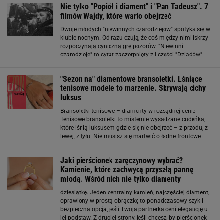
Nie tylko "Popiół i diament" i "Pan Tadeusz". 7
filmów Wajdy, które warto obejrzeć
Dwoje młodych "niewinnych czarodziejów" spotyka się w
klubie nocnym. Od razu czują, że coś między nimi iskrzy -
rozpoczynają cyniczną grę pozorów. "Niewinni
czarodzieje" to cytat zaczerpnięty z I części "Dziadów"
Adama Mickiewicza. Trudno nie zauważyć, że główni
bohaterowie są inspirowani tym
"Sezon na" diamentowe bransoletki. Lśniące
tenisowe modele to marzenie. Skrywają cichy
luksus
Bransoletki tenisowe – diamenty w rozsądnej cenie
Tenisowe bransoletki to misternie wysadzane cudeńka,
które lśnią luksusem gdzie się nie obejrzeć – z przodu, z
lewej, z tyłu. Nie musisz się martwić o ładne frontowe
ułożenie bransoletki, bo robi ona spektakularne wrażenie
pod każdym kątem. Myślę
Jaki pierścionek zaręczynowy wybrać?
Kamienie, które zachwycą przyszłą pannę
młodą. Wśród nich nie tylko diamenty
dziesiątkę. Jeden centralny kamień, najczęściej diament,
oprawiony w prostą obrączkę to ponadczasowy szyk i
bezpieczna opcja, jeśli Twoja partnerka ceni elegancję u
jej podstaw. Z drugiej strony, jeśli chcesz, by pierścionek