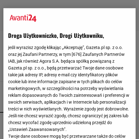
Droga Użytkowniczko, Drogi Użytkowniku,
PIERSCIONEK-Z-DIAMENTEM
jeśli wyrazisz zgodę klikając „Akceptuję”, Gazeta.pl sp. z o.o.
oraz jej Zaufani Partnerzy, w tym [
676
] Zaufanych Partnerów
Kolorowe pierścionki królują w świecie mody.
IAB, jak również Agora S.A. będąca spółką powiązaną z
Te znanej marki wyglądają jak małe cukierki
Gazeta.pl sp. z o.o., będą przetwarzać Twoje dane osobowe
25 LIPCA 2026, 09:29
Klaudia Kierzkowska,
takie jak adresy IP, adresy e-mail czy identyfikatory plików
cookie lub inne informacje zapisane w tych plikach do celów
marketingowych, w szczególności na potrzeby wyświetlania
reklam dopasowanych do Twoich zainteresowań i preferencji w
swoich serwisach, aplikacjach i w Internecie lub personalizacji
POPULARNE
NAJNOWSZE
treści w nich wyświetlanych. Wyrażenie zgody jest dobrowolne.
Jeśli nie chcesz wyrazić zgody, chcesz ograniczyć jej zakres lub
CCC przeceniło sandałki Gino Rossi o prawie 100
chcesz wycofać zgodę uprzednio udzieloną przejdź do
zł
„Ustawień Zaawansowanych”.
Twoje dane osobowe mogą być przetwarzane także do celów