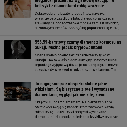
Elegancki prezent na wyjątkową okazję. Te
kolczyki z diamentami robią wrażenie
Dobrze dobrana biżuteria potrafi towarzyszyć
właścicielce przez długie lata, dlatego coraz częściej
stawiamy na ponadczasowe modele zamiast szybkich,
sezonowych trendów. Szczególną popularnością cieszą
się kolczyki z diamentami, które pasują zarówno do
codziennych stylizacji, jak i wieczorowych
555,55-karatowy czarny diament z kosmosu na
aukcji. Można płacić kryptowalutami
Można śmiało powiedzieć, że takie rzeczy tylko w
Dubaju… bo to właśnie dom aukcyjny Sotheby’s Dubai
organizuje wyjątkową licytację, na której będzie można
zakupić jedyny w swoim rodzaju czarny diament. Ten
rzadki kamień zyskał nazwę The Enigma, a wszystko
dlatego, że jego pochodzenie
To najpiękniejsze obrączki ślubne jakie
widziałam. Są klasyczne złote i wysadzane
diamentami, wygląd jak nie z tej ziemi
Obrączki ślubne z diamentami Na pierwszy plan w
ofercie wysuwają się modele, które zachwycą każdą
miłośniczkę luksusu, czyli obrączki wysadzane
diamentami. Nie chodzi tu jednak o krzykliwy przepych,
ale o elegancję sprawiającą, że dłoń wygląda smukło.
Szczególne wrażenie robią modele typu eternity