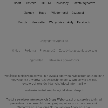
Sport
Dziecko
TOK FM
Horoskopy
Gazeta Wyborcza
Zakupy
Haps
Wiadomości
Gazeta.pl
Poczta
Newsletter
Wszystkie artykuły
Facebook
Copyright © Agora SA
O Nas
Reklama
Prywatność
Zasady korzystania z portalu
Zgłoś błąd
Ustawienia prywatności
Właściciel niniejszego serwisu nie wyraża zgody na zwielokrotnianie ani inne
korzystanie z utworów rozpowszechnionych w tym serwisie, w celu
eksploracji tekstów i danych. Więcej informacji w
zastrzeżeniu dot. eksploracji tekstów i danych
Treści z
serwisów internetowych Grupy Wyborcza.pl
oraz serwisu tokfm.pl
prezentujemy w ramach komercyjnej współpracy z ich wydawcami:
Wyborcza sp. z o.o. oraz Grupą Radiową Agory sp. z o.o.