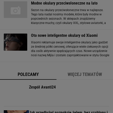
Modne okulary przeciwsłoneczne na lato
Sezon na okulary przeciwsłoneczne trwa w najlepsze.
Tego lata nadal nosimy modele, które były modne w
poprzednich sezonach. W sklepach znajdziemy
klasyczne muchy, czyli okulary XXL, stylowe aviatorki, a
także okulary w stylu retro: te w "kocich" oprawkach, które
nawiązują do stylu lat 50. i 60
Oto nowe inteligentne okulary od Xiaomi
Xiaomi reklamuje swoje inteligentne okulary jako gadżet
ze średniej półki cenowej, oferujące wiele ciekawych opcji
dla osób aktywnie spędzających czas. Nowe urządzenie
nosi nazwę Mijia i zostało zaprojektowane w stylu Google
Glass. Ma jeden wyświetlacz i dwie kamery: 50-
megapikselowy aparat główny
POLECAMY
WIĘCEJ TEMATÓW
Zespół Avanti24
Jak przedłużyć paznokcie żelem, bez szablonu i