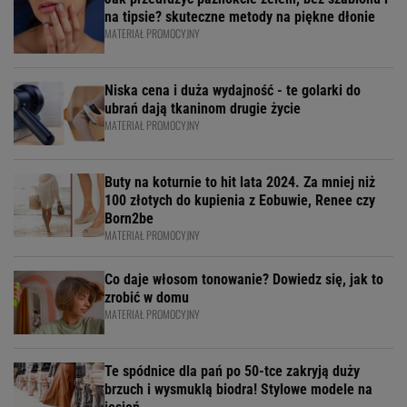
na tipsie? skuteczne metody na piękne dłonie
MATERIAŁ PROMOCYJNY
Niska cena i duża wydajność - te golarki do
ubrań dają tkaninom drugie życie
MATERIAŁ PROMOCYJNY
Buty na koturnie to hit lata 2024. Za mniej niż
100 złotych do kupienia z Eobuwie, Renee czy
Born2be
MATERIAŁ PROMOCYJNY
Co daje włosom tonowanie? Dowiedz się, jak to
zrobić w domu
MATERIAŁ PROMOCYJNY
Te spódnice dla pań po 50-tce zakryją duży
brzuch i wysmuklą biodra! Stylowe modele na