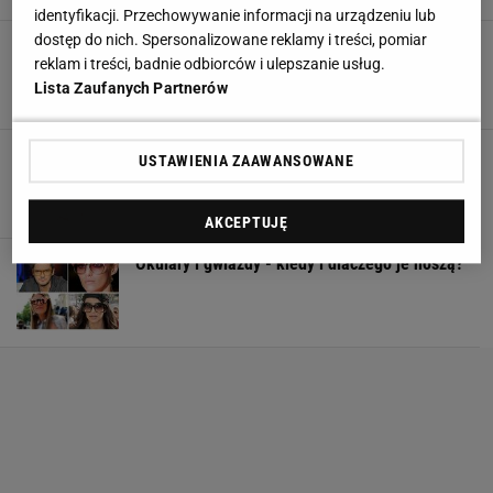
identyfikacji. Przechowywanie informacji na urządzeniu lub
dostęp do nich. Spersonalizowane reklamy i treści, pomiar
Okulary: jak je dobrać do kształtu twarzy?
reklam i treści, badnie odbiorców i ulepszanie usług.
Dagmara Miętek, Justyna Więckowska, Mateusz
Lista Zaufanych Partnerów
3 LIPCA 2014, 15:00
Romian,
KONKURS - Plażowa stylizacja w okularach
USTAWIENIA ZAAWANSOWANE
16 SIERPNIA 2013, 13:50
redakcja,
AKCEPTUJĘ
Okulary i gwiazdy - kiedy i dlaczego je noszą?