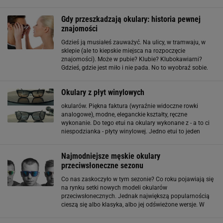
komplet 20 zauszników w wakacyjnych kolorach. Czyli
kupując jedną parę okularów możesz
Gdy przeszkadzają okulary: historia pewnej
znajomości
Gdzieś ją musiałeś zauważyć. Na ulicy, w tramwaju, w
sklepie (ale to kiepskie miejsca na rozpoczęcie
znajomości). Może w pubie? Klubie? Klubokawiarni?
Gdzieś, gdzie jest miło i nie pada. No to wyobraź sobie.
Jesień, na dworze chłód, wchodzisz do knajpki w
okularach, których szkła momentalnie
Okulary z płyt winylowych
okularów. Piękna faktura (wyraźnie widoczne rowki
analogowe), modne, eleganckie kształty, ręczne
wykonanie. Do tego etui na okulary wykonane z - a to ci
niespodzianka - płyty winylowej. Jedno etui to jeden
siedmiocalowy singiel. Winylowe okulary można kupić na
stronie producenta (darmowa dostawa
Najmodniejsze męskie okulary
przeciwsłoneczne sezonu
Co nas zaskoczyło w tym sezonie? Co roku pojawiają się
na rynku setki nowych modeli okularów
przeciwsłonecznych. Jednak największą popularnością
cieszą się albo klasyka, albo jej odświeżone wersje. W
tym sezonie zaobserwować można wyjątkowo dużo
nawiązań do okularowych ikon. Warto wiedzieć