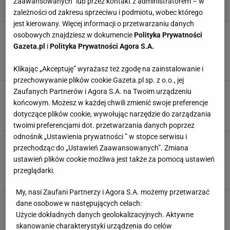
Zaawansowanych” lub przez kontakt z administratorem – w
zależności od zakresu sprzeciwu i podmiotu, wobec którego
jest kierowany. Więcej informacji o przetwarzaniu danych
Luksusowe okulary na wiosnę-lato 2025. Na
osobowych znajdziesz w dokumencie
Polityka Prywatności
ten jeden model polują styliści i redaktorzy
Gazeta.pl
i
Polityka Prywatności Agora S.A.
mody - zakrywają połowę policzków!
25 MARCA 2025, 14:06
Marta Podściańska,
Klikając „Akceptuję” wyrażasz też zgodę na zainstalowanie i
przechowywanie plików cookie Gazeta.pl sp. z o.o., jej
COS i Linda Farrow: nowa kolekcja okularów -
Zaufanych Partnerów i Agora S.A. na Twoim urządzeniu
już tej wiosny!
końcowym. Możesz w każdej chwili zmienić swoje preferencje
dotyczące plików cookie, wywołując narzędzie do zarządzania
18 LUTEGO 2024, 22:57
Marta Podściańska,
twoimi preferencjami dot. przetwarzania danych poprzez
odnośnik „Ustawienia prywatności ” w stopce serwisu i
Te okulary Sinsay to modne dodatki na
przechodząc do „Ustawień Zaawansowanych”. Zmiana
słoneczne dni! Teraz dostępne są na
ustawień plików cookie możliwa jest także za pomocą ustawień
wyprzedaży!
przeglądarki.
17 LIPCA 2021, 14:00
MPZ,
My, nasi Zaufani Partnerzy i Agora S.A. możemy przetwarzać
Zasady doboru okularów przeciwsłonecznych -
dane osobowe w następujących celach:
sprawdziłyśmy na sobie!
Użycie dokładnych danych geolokalizacyjnych. Aktywne
18 SIERPNIA 2014, 14:00
Redakcja,
skanowanie charakterystyki urządzenia do celów