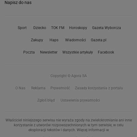
Napisz do nas
Sport
Dziecko
TOK FM
Horoskopy
Gazeta Wyborcza
Zakupy
Haps
Wiadomości
Gazeta.pl
Poczta
Newsletter
Wszystkie artykuły
Facebook
Copyright © Agora SA
O Nas
Reklama
Prywatność
Zasady korzystania z portalu
Zgłoś błąd
Ustawienia prywatności
Właściciel niniejszego serwisu nie wyraża zgody na zwielokrotnianie ani inne
korzystanie z utworów rozpowszechnionych w tym serwisie, w celu
eksploracji tekstów i danych. Więcej informacji w