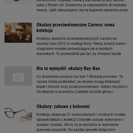
konieczność. Kupując okulary, pamiętajmy, aby wybrać
takie z filtrem UV. Dobierzmy je odpowiednio do kształtu
twarzy - jeśli zdecydujemy się na kupienie okularów przez
internet, bez możliwości mierzenia, warto sprawdzić ich
wymiary. Niektóre
Okulary przeciwsłoneczne Carrera: nowa
kolekcja
Kolekcja okularów przeciwsłonecznych Carrera na
wiosnę i lato 2012 to według firmy "feeria żywych barw i
oryginalne modele sprawdzające się w każdych
warunkach. To przewodnik jak żyć, by chwytać każdy
moment". Brzmi nieźle. Zobacz, czy okulary wyglądają
również dobrze. I pamiętaj: niczego nie żałuj
Kto to wymyślił: okulary Ray-Ban
Co dosłownie oznacza ray ban ? Blokadę promieni. Ta
nazwa miała podkreślać, że okulary mogą blokować
blask i chronić oczy przed promieniami. Gdyby nie piloci i
ich kłopoty w powietrzu (cierpieli na bóle głowy i
nudności z powodu blasku słońca i dużych odległości,
które pokonywali), nikt
Okulary: zabawa z kolorami
Kolekcja obejmuje 21 nowoczesnych i modnych modeli.
Oprawki Belutti z kolekcji Click-Me! zostały wykonane z
acetalu i metalu. Ale to co je wyróżnia to wymienne
gumowe zauszniki. Do każdej oprawki dołączono