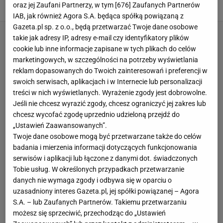
oraz jej Zaufani Partnerzy, w tym [
676
] Zaufanych Partnerów
23 LIPCA 2025, 13:10
Klaudia Kierzkowska,
IAB, jak również Agora S.A. będąca spółką powiązaną z
Gazeta.pl sp. z o.o., będą przetwarzać Twoje dane osobowe
takie jak adresy IP, adresy e-mail czy identyfikatory plików
cookie lub inne informacje zapisane w tych plikach do celów
marketingowych, w szczególności na potrzeby wyświetlania
reklam dopasowanych do Twoich zainteresowań i preferencji w
swoich serwisach, aplikacjach i w Internecie lub personalizacji
treści w nich wyświetlanych. Wyrażenie zgody jest dobrowolne.
Jeśli nie chcesz wyrazić zgody, chcesz ograniczyć jej zakres lub
chcesz wycofać zgodę uprzednio udzieloną przejdź do
„Ustawień Zaawansowanych”.
Twoje dane osobowe mogą być przetwarzane także do celów
badania i mierzenia informacji dotyczących funkcjonowania
serwisów i aplikacji lub łączone z danymi dot. świadczonych
Tobie usług. W określonych przypadkach przetwarzanie
danych nie wymaga zgody i odbywa się w oparciu o
uzasadniony interes Gazeta.pl, jej spółki powiązanej – Agora
S.A. – lub Zaufanych Partnerów. Takiemu przetwarzaniu
możesz się sprzeciwić, przechodząc do „Ustawień