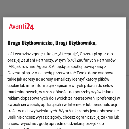
MINIMALISTYCZNA-BRANSOLETKA
Droga Użytkowniczko, Drogi Użytkowniku,
"Sezon na" wakacyjną biżuterię Vezzi. Morski
jeśli wyrazisz zgodę klikając „Akceptuję”, Gazeta.pl sp. z o.o.
błękit, pierścionki chunky i motywy kwiatów
oraz jej Zaufani Partnerzy, w tym [
676
] Zaufanych Partnerów
IAB, jak również Agora S.A. będąca spółką powiązaną z
31 LIPCA 2026, 14:03
Julia Goljan,
Gazeta.pl sp. z o.o., będą przetwarzać Twoje dane osobowe
takie jak adresy IP, adresy e-mail czy identyfikatory plików
Cienki sznurek, mały kamień, wielki efekt. Tak
cookie lub inne informacje zapisane w tych plikach do celów
nosimy biżuterię w 2025 roku
marketingowych, w szczególności na potrzeby wyświetlania
21 PAŹDZIERNIKA 2025, 13:10
Klaudia Kierzkowska,
reklam dopasowanych do Twoich zainteresowań i preferencji w
swoich serwisach, aplikacjach i w Internecie lub personalizacji
Kobiety kochają biżuterię tej marki.Te
treści w nich wyświetlanych. Wyrażenie zgody jest dobrowolne.
bransoletki to elegancja i wyrafinowanie!
Jeśli nie chcesz wyrazić zgody, chcesz ograniczyć jej zakres lub
Przegląd tych najbardziej wyjątkowych!
chcesz wycofać zgodę uprzednio udzieloną przejdź do