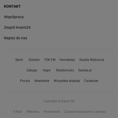
KONTAKT
Współpraca
Zespół Avanti24
Napisz do nas
Sport
Dziecko
TOK FM
Horoskopy
Gazeta Wyborcza
Zakupy
Haps
Wiadomości
Gazeta.pl
Poczta
Newsletter
Wszystkie artykuły
Facebook
Copyright © Agora SA
O Nas
Reklama
Prywatność
Zasady korzystania z portalu