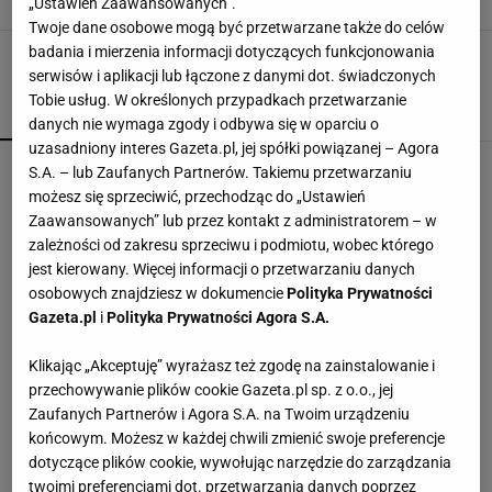
24 KWIETNIA 2024, 14:46
Sara Mackiewicz,
„Ustawień Zaawansowanych”.
Twoje dane osobowe mogą być przetwarzane także do celów
badania i mierzenia informacji dotyczących funkcjonowania
serwisów i aplikacji lub łączone z danymi dot. świadczonych
Tobie usług. W określonych przypadkach przetwarzanie
POPULARNE
NAJNOWSZE
danych nie wymaga zgody i odbywa się w oparciu o
uzasadniony interes Gazeta.pl, jej spółki powiązanej – Agora
Czółenka Lasocki aż 40% taniej. Kupisz je za
S.A. – lub Zaufanych Partnerów. Takiemu przetwarzaniu
niewiele ponad 100 zł
możesz się sprzeciwić, przechodząc do „Ustawień
Zaawansowanych” lub przez kontakt z administratorem – w
zależności od zakresu sprzeciwu i podmiotu, wobec którego
50-tko, te buty od Lasockiego to mięciutki wybór
jest kierowany. Więcej informacji o przetwarzaniu danych
na jesień
osobowych znajdziesz w dokumencie
Polityka Prywatności
Gazeta.pl
i
Polityka Prywatności Agora S.A.
W FACTORY Annopol powstał kort do padla.
Klikając „Akceptuję” wyrażasz też zgodę na zainstalowanie i
Outletowi klienci zagrają za darmo
przechowywanie plików cookie Gazeta.pl sp. z o.o., jej
MATERIAŁ PROMOCYJNY
Zaufanych Partnerów i Agora S.A. na Twoim urządzeniu
końcowym. Możesz w każdej chwili zmienić swoje preferencje
Sandały Keen to synonim wakacyjnego komfortu
dotyczące plików cookie, wywołując narzędzie do zarządzania
- teraz tańsze o niemal 100 zł
twoimi preferencjami dot. przetwarzania danych poprzez