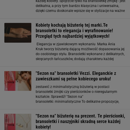
każdej kobiety. Spójrzcie tylko na bransoletkę żmijkę - jest
delikatna, a przy tym bardzo klasyczna i uniwersalna,
dzięki czemu doskonale wpisze się w stylizacje na ważne
okazje, jak i do noszenia na co dzień w zestawieniu z
modną koszulą. Marka Vezzi
Kobiety kochają biżuterię tej marki.Te
bransoletki to elegancja i wyrafinowanie!
Przegląd tych najbardziej wyjątkowych!
Elegancja w zjawiskowym wykonaniu Marka Ania
Kruk tworzy biżuterię dającą możliwość dopasowania jej
do osobistego stylu. Bransoletki wykonane z delikatnych,
skręcanych łańcuszków, dodają charakteru każdej
stylizacji. Od minimalistycznych po te ozdobne np z
węzełkami – każda bransoletka zaplatana
"Sezon na" bransoletki Vezzi. Eleganckie z
zawieszkami są pełne kobiecego uroku!
zestawić z minimalistyczną biżuterią w postaci
bransoletki żmijki czy pierścionków o nieregularnym
kształcie. Sprawdź! "Sezon na"
bransoletki: minimalistyczne To delikatne propozycje,
które z pewnością ucieszą oko każdej minimalistki.
Mowa o subtelnych bransoletkach zdobionych
"Sezon na" biżuterię na prezent. Te pierścionki,
kryształkami, kamieniami
bransoletki i naszyjniki skradną serce każdej
kobiety!