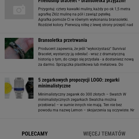
Friendship bracelet - bransoletka przyjaźni!
Przygotuj: cztery kawałki muliny, każdy po ok 1,5 metra
agrafkę Złóż mulinę na pół i zawiąż pętelkę.
Agrafka pomoże Ci w równym wykonaniu bransoletki.
Rozdziel kolory. Pierwszą nitkę z lewej strony przeplć nad
drugą nitką. Delikatnie zaciśnij supeł. Zrób dwa takie
supełki. Tę samą nitkę przepleć
Bransoletka przetrwania
Producent zapewnia, że jeśli "wykorzystasz" Survival
Bracelet, wystarczy ją odesłać - wraz z dramatyczną
historią o tym, do czego się przydała - a dostaniesz nową
za darmo. Sprzączka plastikowa lub metalowa. Do
wyboru 900 kombinacji kolorystycznych (30 dla każdej z
dwóch przeplatających się linek) -
5 zegarkowych propozycji LOGO: zegarki
minimalistyczne
Minimalistyczny zegarek do 300 złotych – Swatch W
minimalistycznych zegarkach Swatcha można
przebierać – w sumie innych nie mają. Ten nie bez
powodu ma nazwę Lemon – skojarzenia są oczywiste. Nr
ref. SUOW165 Cena: 270 zł Minimalistyczny zegarek do
350 złotych – Lorus Czarna tarcza, czarny pasek
POLECAMY
WIĘCEJ TEMATÓW