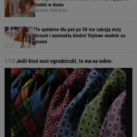
zrobić w domu
MATERIAŁ PROMOCYJNY
Te spódnice dla pań po 50-tce zakryją duży
brzuch i wysmuklą biodra! Stylowe modele na
jesień
1/15
Jeśli ktoś nosi ogrodniczki, to ma na sobie: