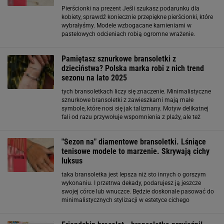
Pierścionki na prezent Jeśli szukasz podarunku dla
kobiety, sprawdź koniecznie przepiękne pierścionki, które
wybrałyśmy. Modele wzbogacane kamieniami w
pastelowych odcieniach robią ogromne wrażenie.
Srebrne lub złoto, z rubinem, szafirem, czy szmaragdem,
minimalistyczne, a może bogato zdobione
Pamiętasz sznurkowe bransoletki z
dzieciństwa? Polska marka robi z nich trend
sezonu na lato 2025
tych bransoletkach liczy się znaczenie. Minimalistyczne
sznurkowe bransoletki z zawieszkami mają małe
symbole, które nosi się jak talizmany. Motyw delikatnej
fali od razu przywołuje wspomnienia z plaży, ale też
zachęca do pójścia z prądem. Góry to dla mnie taki znak
szukania celów w życiu, a koń to symbol
"Sezon na" diamentowe bransoletki. Lśniące
tenisowe modele to marzenie. Skrywają cichy
luksus
taka bransoletka jest lepsza niż sto innych o gorszym
wykonaniu. I przetrwa dekady, podarujesz ją jeszcze
swojej córce lub wnuczce. Będzie doskonale pasować do
minimalistycznych stylizacji w estetyce cichego
luksusowego – skradnie oko zarówno eksperta od
brylantów, jak i wszystkich koleżanek.