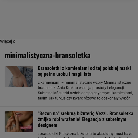
Więcej o:
minimalistyczna-bransoletka
Bransoletki z kamieniami od tej polskiej marki
są pełne uroku i magii lata
z kamieniami – minimalistyczne wzory Minimalistyczne
bransoletki Ania Kruk to esencja prostoty i elegancji.
Subtelne łańcuszki ozdobione pojedynczymi kamieniami,
takimi jak turkus czy kwarc różowy, to doskonały wybór
na co dzień. Ich delikatny design sprawia, że są niezwykle
uniwersalne – można je nosić
"Sezon na" srebrną biżuterię Vezzi. Bransoletka
żmijka robi wrażenie! Elegancja z subtelnym
designem
: bransoletki Klasyczna biżuteria to absolutny must-have