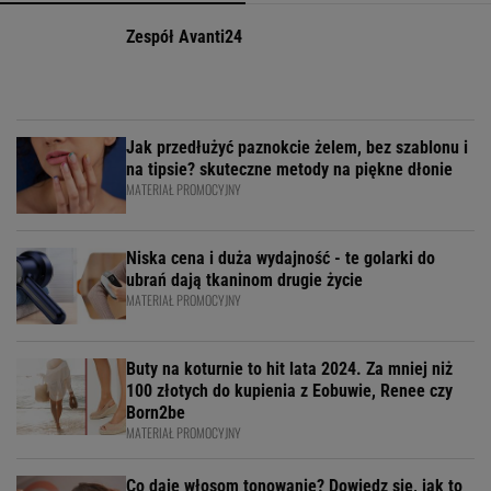
Zespół Avanti24
Jak przedłużyć paznokcie żelem, bez szablonu i
na tipsie? skuteczne metody na piękne dłonie
MATERIAŁ PROMOCYJNY
Niska cena i duża wydajność - te golarki do
ubrań dają tkaninom drugie życie
MATERIAŁ PROMOCYJNY
Buty na koturnie to hit lata 2024. Za mniej niż
100 złotych do kupienia z Eobuwie, Renee czy
Born2be
MATERIAŁ PROMOCYJNY
Co daje włosom tonowanie? Dowiedz się, jak to