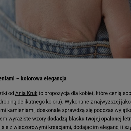
eniami – kolorowa elegancja
etki od
Ania Kruk
to propozycja dla kobiet, które cenią sob
drobiną delikatnego koloru). Wykonane z najwyższej jako
mi kamieniami, doskonale sprawdzą się podczas wyjątko
azem wyraziste wzory
dodadzą blasku twojej opalonej letn
się z wieczorowymi kreacjami, dodając im elegancji i sz