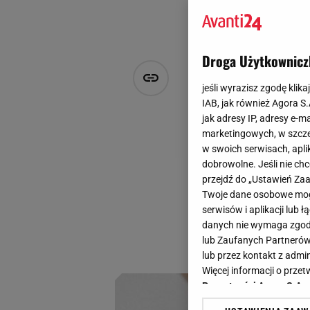
Droga Użytkownicz
Bransoletki
jeśli wyrazisz zgodę klika
uroku i magi
IAB, jak również Agora S
jak adresy IP, adresy e-m
marketingowych, w szcze
M P
w swoich serwisach, aplik
18 czerwca 2024, 17:03
dobrowolne. Jeśli nie ch
przejdź do „Ustawień Z
Nowa kolekcja bran
Twoje dane osobowe mogą
lata! Pełne uroku 
serwisów i aplikacji lub
Wyróżniłyśmy brans
danych nie wymaga zgody 
lub Zaufanych Partnerów
minimalistyczne i 
lub przez kontakt z admi
Więcej informacji o prz
Prywatności Agora S.A.