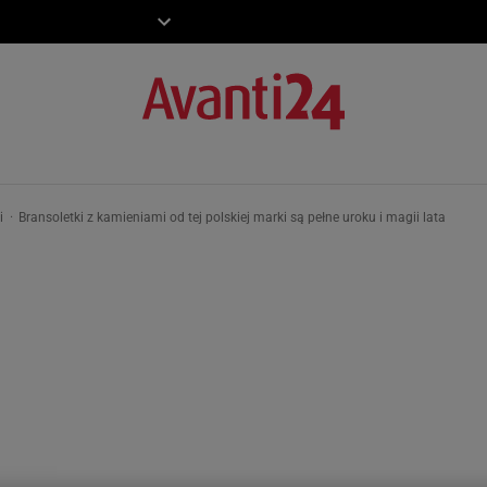
ZIECKO
MOTO
ki
Bransoletki z kamieniami od tej polskiej marki są pełne uroku i magii lata