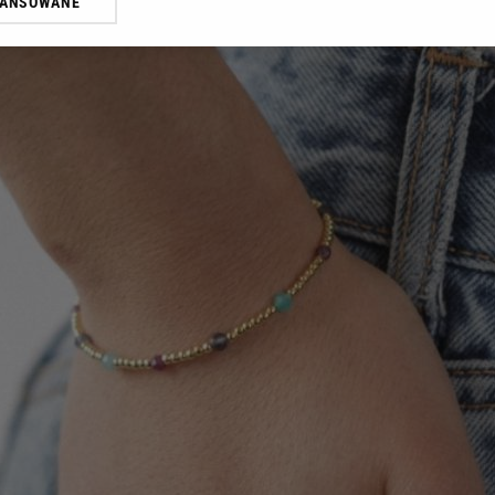
WANSOWANE
żasz też zgodę na zainstalowanie i przechowywanie plików cookie Gazeta.p
gora S.A. na Twoim urządzeniu końcowym. Możesz w każdej chwili zmien
 wywołując narzędzie do zarządzania twoimi preferencjami dot. przetw
ywatności ” w stopce serwisu i przechodząc do „Ustawień Zaawansowan
st także za pomocą ustawień przeglądarki.
rzy i Agora S.A. możemy przetwarzać dane osobowe w następujących cel
 geolokalizacyjnych. Aktywne skanowanie charakterystyki urządzenia do
 na urządzeniu lub dostęp do nich. Spersonalizowane reklamy i treści, p
zanie usług.
Lista Zaufanych Partnerów