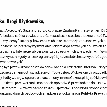
ko, Drogi Użytkowniku,
 z kamieniami od tej polskiej mark
jąc „Akceptuję”, Gazeta.pl sp. z o.o. oraz jej Zaufani Partnerzy, w tym [
67
i lata
.A. będąca spółką powiązaną z Gazeta.pl sp. z o.o., będą przetwarzać T
ail czy identyfikatory plików cookie lub inne informacje zapisane w tych p
gólności na potrzeby wyświetlania reklam dopasowanych do Twoich zain
acjach i w Internecie lub personalizacji treści w nich wyświetlanych. Wyr
cesz wyrazić zgody, chcesz ograniczyć jej zakres lub chcesz wycofać zgo
aawansowanych”.
soletek z kamieniami od polskiej marki Ania Kruk to p
 być przetwarzane także do celów badania i mierzenia informacji dot
i magii, te wyjątkowe dodatki doskonale uzupełnią każdą 
 łączone z danymi dot. świadczonych Tobie usług. W określonych przypad
oletki, które musisz mieć w swojej biżuteryjnej kolekcj
i odbywa się w oparciu o uzasadniony interes Gazeta.pl, jej spółki powi
. Takiemu przetwarzaniu możesz się sprzeciwić, przechodząc do „Ust
te z mocą kamieni.
nistratorem – w zależności od zakresu sprzeciwu i podmiotu, wobec które
etwarzaniu danych osobowych znajdziesz w dokumencie
Polityka Prywatn