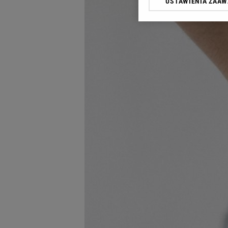
USTAWIENIA ZAA
Klikając „Akceptuję” wyra
Zaufanych Partnerów i A
dotyczące plików cookie,
odnośnik „Ustawienia pr
plików cookie możliwa je
My, nasi Zaufani Partne
Użycie dokładnych danych
Przechowywanie informacji
badnie odbiorców i uleps