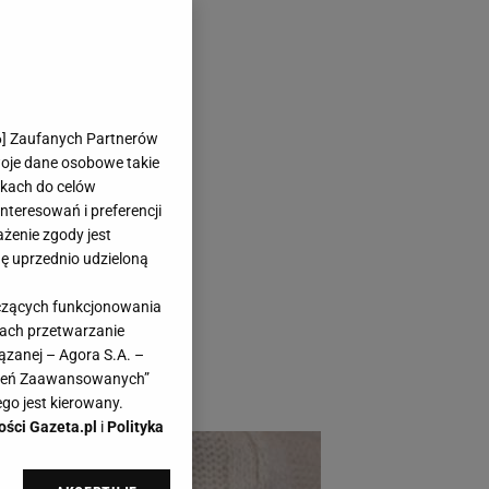
i są pełne
6
] Zaufanych Partnerów
woje dane osobowe takie
likach do celów
teresowań i preferencji
ażenie zgody jest
dę uprzednio udzieloną
rawdziwy hit tego
yczących funkcjonowania
stylizację.
kach przetwarzanie
i: eleganckie,
ązanej – Agora S.A. –
awień Zaawansowanych”
go jest kierowany.
ości Gazeta.pl
i
Polityka