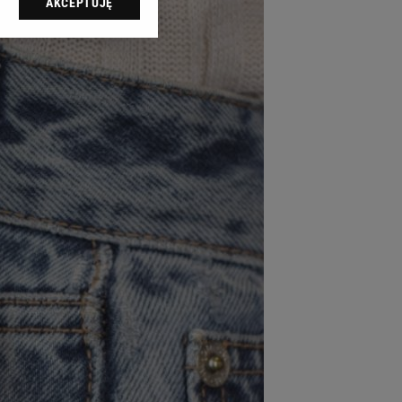
AKCEPTUJĘ
l sp. z o.o., jej
ić swoje preferencje
arzania danych poprzez
ych”. Zmiana ustawień
ach:
 celów identyfikacji.
omiar reklam i treści,