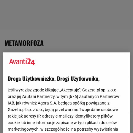
METAMORFOZA
Zza obiektywu: backstage metamorfozy Sylwii z
Avanti24 - w modzie najpiękniejsze są emocje
29 MAJA 2025, 14:05
Zespół Avanti24.pl,
Droga Użytkowniczko, Drogi Użytkowniku,
Metamorfoza Sylwii z Avanti24 i WOŚP. "Mamy
nadzieję, że zainpiruje dojrzałe kobiety do
jeśli wyrazisz zgodę klikając „Akceptuję”, Gazeta.pl sp. z o.o.
działania"
oraz jej Zaufani Partnerzy, w tym [
676
] Zaufanych Partnerów
IAB, jak również Agora S.A. będąca spółką powiązaną z
29 MAJA 2025, 14:04
Zespół Avanti24,
Gazeta.pl sp. z o.o., będą przetwarzać Twoje dane osobowe
takie jak adresy IP, adresy e-mail czy identyfikatory plików
Wylicytuj na WOŚP metamorfozę z Avanti24 i
cookie lub inne informacje zapisane w tych plikach do celów
voucher 2000 zł na ubrania!
marketingowych, w szczególności na potrzeby wyświetlania
23 STYCZNIA 2025, 08:52
Zespół Avanti24,