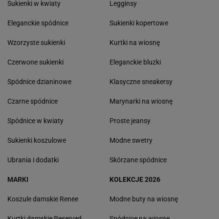
Sukienki w kwiaty
Legginsy
Eleganckie spódnice
Sukienki kopertowe
Wzorzyste sukienki
Kurtki na wiosnę
Czerwone sukienki
Eleganckie bluzki
Spódnice dzianinowe
Klasyczne sneakersy
Czarne spódnice
Marynarki na wiosnę
Spódnice w kwiaty
Proste jeansy
Sukienki koszulowe
Modne swetry
Ubrania i dodatki
Skórzane spódnice
MARKI
KOLEKCJE 2026
Koszule damskie Renee
Modne buty na wiosnę
Kurtki damskie Reserved
Spódnice na wiosnę