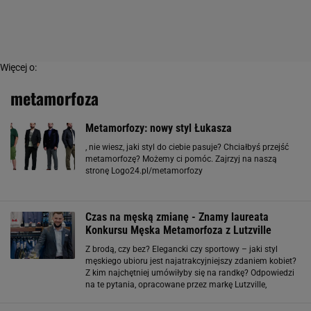
Więcej o:
metamorfoza
Metamorfozy: nowy styl Łukasza
, nie wiesz, jaki styl do ciebie pasuje? Chciałbyś przejść
metamorfozę? Możemy ci pomóc. Zajrzyj na naszą
stronę Logo24.pl/metamorfozy
Czas na męską zmianę - Znamy laureata
Konkursu Męska Metamorfoza z Lutzville
Z brodą, czy bez? Elegancki czy sportowy – jaki styl
męskiego ubioru jest najatrakcyjniejszy zdaniem kobiet?
Z kim najchętniej umówiłyby się na randkę? Odpowiedzi
na te pytania, opracowane przez markę Lutzville,
znajdziecie w najnowszym numerze LOGO. Zadaniem
uczestników konkursu Męska Metamorfoza