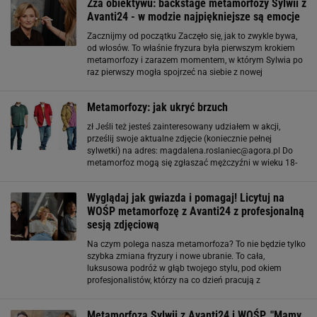
Zza obiektywu: backstage metamorfozy Sylwii z
Avanti24 - w modzie najpiękniejsze są emocje
Zacznijmy od początku Zaczęło się, jak to zwykle bywa,
od włosów. To właśnie fryzura była pierwszym krokiem
metamorfozy i zarazem momentem, w którym Sylwia po
raz pierwszy mogła spojrzeć na siebie z nowej
perspektywy. Gdy wyszła z salonu z delikatnie
rozświetlonym blondem i świeżym, nowoczesnym
Metamorfozy: jak ukryć brzuch
zł Jeśli też jesteś zainteresowany udziałem w akcji,
prześlij swoje aktualne zdjęcie (koniecznie pełnej
sylwetki) na adres: magdalena.roslaniec@agora.pl Do
metamorfoz mogą się zgłaszać mężczyźni w wieku 18-
45. Wizyta u fryzjera, spotkanie ze stylistą oraz sesja
fotograficzna odbywają się w Warszawie
Wyglądaj jak gwiazda i pomagaj! Licytuj na
WOŚP metamorfozę z Avanti24 z profesjonalną
sesją zdjęciową
Na czym polega nasza metamorfoza? To nie będzie tylko
szybka zmiana fryzury i nowe ubranie. To cała,
luksusowa podróż w głąb twojego stylu, pod okiem
profesjonalistów, którzy na co dzień pracują z
największymi gwiazdami. Nasze stylistki zabiorą cię na
zakupy i skompletują dla ciebie garderobę pełną
Metamorfoza Sylwii z Avanti24 i WOŚP. "Mamy