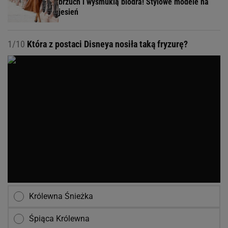
brzuch i wysmuklą biodra! Stylowe modele na
jesień
1/10
Która z postaci Disneya nosiła taką fryzurę?
Królewna Śnieżka
Śpiąca Królewna