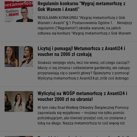
Regulamin konkursu "Wygraj metamorfozę z
Gok Wanem i Avanti"
REGULAMIN KONKURSU "Wygraj metamorfozę z Gok
Wanem i Avanti" § 1 Postanowienia Ogólne 1. Niniejszy
regulamin ("Regulamin") określa warunki, na jakich
odbywa się konkurs "Wygraj metamorfozę z Gok Wanem
i Avanti""" ("Konkurs"). 2. Regulamin stanowi podstawę
Konkursu oraz określa prawa i obowiązki
Licytuj i pomagaj! Metamorfoza z Avanti24 i
voucher na 2000 zł czekają
Szukasz swojego stylu, lecz nie wiesz, od czego zacząć?
Marzy ci się zmiana i odświeżenie garderoby, ale zakupy
przyprawiają cię o zawrót głowy? Śpieszymy z pomocą!
Wylicytuj metamorfozę z Avanti24.pl, zrób coś dobrego
dla siebie i dla innych! Gazeta.pl oraz serwis Avanti24.pl,
w ramach aukcji
Wylicytuj na WOŚP metamorfozę z Avanti24 i
voucher 2000 zł na ubrania!
W tym roku finał Wielkiej Orkiestry Świątecznej Pomocy
zapowiada się wyjątkowo – możesz nie tylko pomóc
potrzebującym, ale również przeżyć coś, co zostanie z
tobą na długo. Nasza metamorfoza to coś więcej niż
zmiana wizerunku – to pełne doświadczenie, które
pozwoli ci odkryć nową wersję