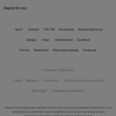
Napisz do nas
Sport
Dziecko
TOK FM
Horoskopy
Gazeta Wyborcza
Zakupy
Haps
Wiadomości
Gazeta.pl
Poczta
Newsletter
Wszystkie artykuły
Facebook
Copyright © Agora SA
O Nas
Reklama
Prywatność
Zasady korzystania z portalu
Zgłoś błąd
Ustawienia prywatności
Właściciel niniejszego serwisu nie wyraża zgody na zwielokrotnianie ani inne
korzystanie z utworów rozpowszechnionych w tym serwisie, w celu