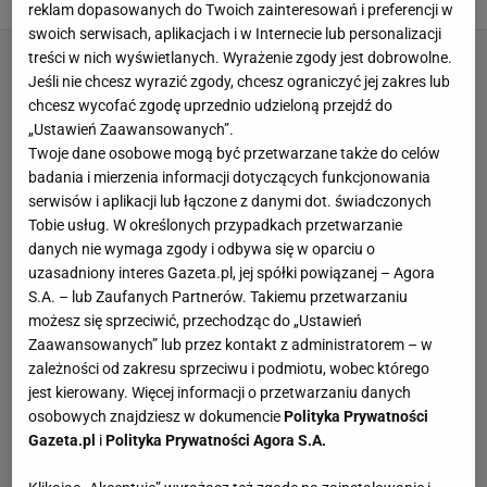
reklam dopasowanych do Twoich zainteresowań i preferencji w
swoich serwisach, aplikacjach i w Internecie lub personalizacji
treści w nich wyświetlanych. Wyrażenie zgody jest dobrowolne.
Jeśli nie chcesz wyrazić zgody, chcesz ograniczyć jej zakres lub
chcesz wycofać zgodę uprzednio udzieloną przejdź do
„Ustawień Zaawansowanych”.
Twoje dane osobowe mogą być przetwarzane także do celów
badania i mierzenia informacji dotyczących funkcjonowania
serwisów i aplikacji lub łączone z danymi dot. świadczonych
Tobie usług. W określonych przypadkach przetwarzanie
danych nie wymaga zgody i odbywa się w oparciu o
uzasadniony interes Gazeta.pl, jej spółki powiązanej – Agora
S.A. – lub Zaufanych Partnerów. Takiemu przetwarzaniu
możesz się sprzeciwić, przechodząc do „Ustawień
Zaawansowanych” lub przez kontakt z administratorem – w
zależności od zakresu sprzeciwu i podmiotu, wobec którego
jest kierowany. Więcej informacji o przetwarzaniu danych
osobowych znajdziesz w dokumencie
Polityka Prywatności
Gazeta.pl
i
Polityka Prywatności Agora S.A.