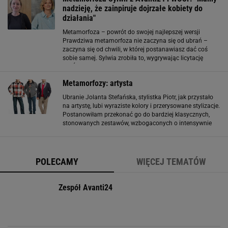
nadzieję, że zainpiruje dojrzałe kobiety do
działania"
Metamorfoza – powrót do swojej najlepszej wersji
Prawdziwa metamorfoza nie zaczyna się od ubrań –
zaczyna się od chwili, w której postanawiasz dać coś
sobie samej. Sylwia zrobiła to, wygrywając licytację
WOŚP. Spotkałyśmy się z nią na dzień przed sesją na
wizycie u fryzjera. Pierwsze wrażenie
Metamorfozy: artysta
Ubranie Jolanta Stefańska, stylistka Piotr, jak przystało
na artystę, lubi wyraziste kolory i przerysowane stylizacje.
Postanowiłam przekonać go do bardziej klasycznych,
stonowanych zestawów, wzbogaconych o intensywnie
kolorowe elementy. Strzałem w dziesiątkę okazała się
slimowana marynarka, która
POLECAMY
WIĘCEJ TEMATÓW
Zespół Avanti24