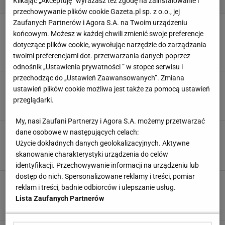
Klikając „Akceptuję” wyrażasz też zgodę na zainstalowanie i
przechowywanie plików cookie Gazeta.pl sp. z o.o., jej
Zaufanych Partnerów i Agora S.A. na Twoim urządzeniu
Ewelina przeszła metamorfozę z Avanti24
końcowym. Możesz w każdej chwili zmienić swoje preferencje
wylicytowaną na WOŚP. Efekt? "Wygląda jak
młoda Anna Dymna"!
dotyczące plików cookie, wywołując narzędzie do zarządzania
twoimi preferencjami dot. przetwarzania danych poprzez
4 LISTOPADA 2024, 14:02
Zespół Avanti24,
odnośnik „Ustawienia prywatności ” w stopce serwisu i
przechodząc do „Ustawień Zaawansowanych”. Zmiana
Przemiana Eweliny krok po kroku - backstage
ustawień plików cookie możliwa jest także za pomocą ustawień
sesji metamorfozy Avanti24!
przeglądarki.
4 LISTOPADA 2024, 14:02
Zespół Avanti24,
My, nasi Zaufani Partnerzy i Agora S.A. możemy przetwarzać
Naturalnie, a jednak z efektem "wow". Ta
dane osobowe w następujących celach:
koloryzacja jest hitem lata 2024
Użycie dokładnych danych geolokalizacyjnych. Aktywne
skanowanie charakterystyki urządzenia do celów
MATERIAŁ PROMOCYJNY
identyfikacji. Przechowywanie informacji na urządzeniu lub
dostęp do nich. Spersonalizowane reklamy i treści, pomiar
Licytuj i pomagaj! Metamorfoza z Avanti24 i
reklam i treści, badnie odbiorców i ulepszanie usług.
voucher na 2000 zł czekają
Lista Zaufanych Partnerów
18 STYCZNIA 2024, 13:20
Zespół Avanti24,