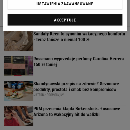
USTAWIENIA ZAAWANSOWANE
POPULARNE
NAJNOWSZE
AKCEPTUJĘ
Sandały Keen to synonim wakacyjnego komfortu
- teraz tańsze o niemal 100 zł
Rossmann wyprzedaje perfumy Carolina Herrera
150 zł taniej
Skandynawski przepis na zdrowie? Sezonowe
produkty, prostota i smak bez kompromisów
MATERIAŁ PROMOCYJNY
PRM przecenia klapki Birkenstock. Łososiowe
Arizona to wakacyjny hit do walizki