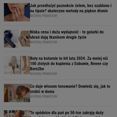
Jak przedłużyć paznokcie żelem, bez szablonu i
na tipsie? skuteczne metody na piękne dłonie
MATERIAŁ PROMOCYJNY
Niska cena i duża wydajność - te golarki do
ubrań dają tkaninom drugie życie
MATERIAŁ PROMOCYJNY
Buty na koturnie to hit lata 2024. Za mniej niż
100 złotych do kupienia z Eobuwie, Renee czy
Born2be
MATERIAŁ PROMOCYJNY
Co daje włosom tonowanie? Dowiedz się, jak to
zrobić w domu
MATERIAŁ PROMOCYJNY
Te spódnice dla pań po 50-tce zakryją duży