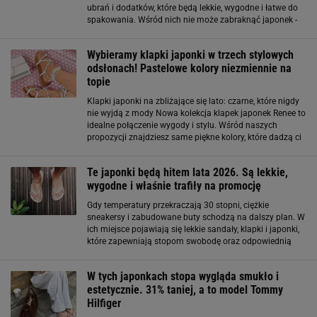
ubrań i dodatków, które będą lekkie, wygodne i łatwe do
spakowania. Wśród nich nie może zabraknąć japonek -
klasycznego obuwia, które co roku wraca do łask. Są
praktyczne, uniwersalne i sprawdzają się w
Wybieramy klapki japonki w trzech stylowych
odsłonach! Pastelowe kolory niezmiennie na
topie
Klapki japonki na zbliżające się lato: czarne, które nigdy
nie wyjdą z mody Nowa kolekcja klapek japonek Renee to
idealne połączenie wygody i stylu. Wśród naszych
propozycji znajdziesz same piękne kolory, które dadzą ci
mnóstwo modowych inspiracji. Pierwszym wyborem są
czarne japonki, idealne
Te japonki będą hitem lata 2026. Są lekkie,
wygodne i właśnie trafiły na promocję
Gdy temperatury przekraczają 30 stopni, ciężkie
sneakersy i zabudowane buty schodzą na dalszy plan. W
ich miejsce pojawiają się lekkie sandały, klapki i japonki,
które zapewniają stopom swobodę oraz odpowiednią
wentylację. Coraz więcej osób stawia jednak nie tylko na
wygląd, ale również na komfort
W tych japonkach stopa wygląda smukło i
estetycznie. 31% taniej, a to model Tommy
Hilfiger