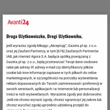
JAPONKI-DAMSKIE
Droga Użytkowniczko, Drogi Użytkowniku,
Japonki na obcasie to najmodniejsze buty lata.
jeśli wyrazisz zgodę klikając „Akceptuję”, Gazeta.pl sp. z o.o.
Te z Reserved kupisz teraz 30 procent taniej
oraz jej Zaufani Partnerzy, w tym [
676
] Zaufanych Partnerów
IAB, jak również Agora S.A. będąca spółką powiązaną z
W materiale zamieszczono linki i grafiki
reklamowe, Małgorzata Lewandowska,
Gazeta.pl sp. z o.o., będą przetwarzać Twoje dane osobowe
31 LIPCA 2026, 21:32
takie jak adresy IP, adresy e-mail czy identyfikatory plików
cookie lub inne informacje zapisane w tych plikach do celów
Wakacyjna wyprzedaż w OCHNIK - te skórzane
marketingowych, w szczególności na potrzeby wyświetlania
japonki są idealne na plażę i do pracy
reklam dopasowanych do Twoich zainteresowań i preferencji w
swoich serwisach, aplikacjach i w Internecie lub personalizacji
17 LIPCA 2026, 07:58
Katarzyna Olejarczyk,
treści w nich wyświetlanych. Wyrażenie zgody jest dobrowolne.
Jeśli nie chcesz wyrazić zgody, chcesz ograniczyć jej zakres lub
Kultowe japonki na plażę trafiły na wyprzedaż.
chcesz wycofać zgodę uprzednio udzieloną przejdź do
Dopasowują się do stopy i zapewniają wygodę