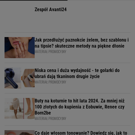
Zespół Avanti24
Jak przedłużyć paznokcie żelem, bez szablonu i
na tipsie? skuteczne metody na piękne dłonie
MATERIAŁ PROMOCYJNY
Niska cena i duża wydajność - te golarki do
ubrań dają tkaninom drugie życie
MATERIAŁ PROMOCYJNY
Buty na koturnie to hit lata 2024. Za mniej niż
100 złotych do kupienia z Eobuwie, Renee czy
Born2be
MATERIAŁ PROMOCYJNY
Co daje włosom tonowanie? Dowiedz się, jak to