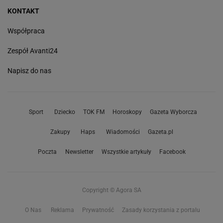
KONTAKT
Współpraca
Zespół Avanti24
Napisz do nas
Sport
Dziecko
TOK FM
Horoskopy
Gazeta Wyborcza
Zakupy
Haps
Wiadomości
Gazeta.pl
Poczta
Newsletter
Wszystkie artykuły
Facebook
Copyright © Agora SA
O Nas
Reklama
Prywatność
Zasady korzystania z portalu