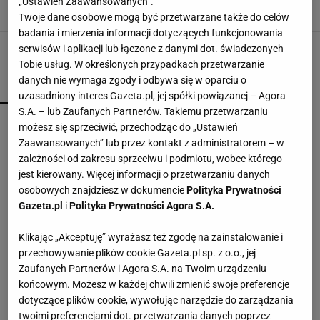
„Ustawień Zaawansowanych”.
9 LIPCA 2026, 07:12
Eryka Kawalec,
Twoje dane osobowe mogą być przetwarzane także do celów
badania i mierzenia informacji dotyczących funkcjonowania
serwisów i aplikacji lub łączone z danymi dot. świadczonych
Tobie usług. W określonych przypadkach przetwarzanie
danych nie wymaga zgody i odbywa się w oparciu o
POPULARNE
NAJNOWSZE
uzasadniony interes Gazeta.pl, jej spółki powiązanej – Agora
S.A. – lub Zaufanych Partnerów. Takiemu przetwarzaniu
Finał wyprzedaży w Eobuwie - kultowe
możesz się sprzeciwić, przechodząc do „Ustawień
Birkenstocki w końcu na promocji
Zaawansowanych” lub przez kontakt z administratorem – w
zależności od zakresu sprzeciwu i podmiotu, wobec którego
jest kierowany. Więcej informacji o przetwarzaniu danych
Mandaryna w szerokich jeansach jak z lat 2000.
osobowych znajdziesz w dokumencie
Polityka Prywatności
Ten fason wraca na szczyt
Gazeta.pl
i
Polityka Prywatności Agora S.A.
Klikając „Akceptuję” wyrażasz też zgodę na zainstalowanie i
Skandynawski przepis na zdrowie? Sezonowe
przechowywanie plików cookie Gazeta.pl sp. z o.o., jej
produkty, prostota i smak bez kompromisów
Zaufanych Partnerów i Agora S.A. na Twoim urządzeniu
MATERIAŁ PROMOCYJNY
końcowym. Możesz w każdej chwili zmienić swoje preferencje
dotyczące plików cookie, wywołując narzędzie do zarządzania
CCC przeceniło sandałki Gino Rossi o prawie 100
twoimi preferencjami dot. przetwarzania danych poprzez