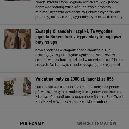
Nawet szersza stopa wygląda w nich smukło - japonki
naprawdę potrafią zdziałać cuda swoją prostotą i
minimalistycznym designem. W Eobuwie wypatrzyłam
promocję na jeden z najwygodniejszych modeli. Tommy
Hilfiger przecenia luksusowe buciki na lato - te japonki
skradną ci serce Często to właśnie w
Zastąpią Ci sandały i szpilki. Te wygodne
japonki Birkenstock z wyprzedaży to najlepsze
buty na upał
nawet podczas wielogodzinnego chodzenia. Nic
dziwnego, że są tak chętnie wybierane zwłaszcza w
sezonie wiosna-lato - są lekkie i właściwie nie czuć ich na
stopach. Do kultowych modeli dołączają także japonki -
eleganckie, w modnych kolorach, które właśnie trafiły na
wyprzedaż. Japonki Birkenstock trafiły na wyprzedaż
Valentino: buty za 2000 zł, japonki za 855
Luksusowa włoska marka Valentino istnieje od ponad
pół wieku, a w tym sezonie wyselekcjonowane akcesoria
z kolekcji Camouflage są dostępne w Salonie Plac Trzech
Krzyży 3/4 w Warszawie oraz w sklepie online
PlacTrzechKrzyzy.com. W kolekcji uwage zwracają
szczególnie efektowne i stylowe sneakers'y
POLECAMY
WIĘCEJ TEMATÓW