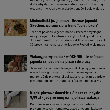
można szybko wsunąć na nogę i dopasować praktycznie
do każdej stylizacji. Właśnie dlatego japonki w bardziej
eleganckim wydaniu wracają do trendów i pojawiają się
nie tylko na plaży, ale też w miejskich outfitach. Model z
Sinsay za 49,99 zł
Minimalistki już je noszą. Beżowe japonki
Skechers wpisują się w trend "quiet luxury"
. Nie bez powodu więc ten model Skechers przyciągnął
moją uwagę. To kwintesencja szyku i funkcjonalności
Japonki damskie na lato. Model od Skechers teraz prawie
30 procent taniej na stronie Eobuwie Pośród wielu modeli
na wakacje zdecydowanie wyróżnia się ten marki
Skechers, dostępny na Eobuwie. Japonki
Wakacyjna wyprzedaż w OCHNIK - te skórzane
japonki są idealne na plażę i do pracy
Jeszcze kilka sezonów temu japonki kojarzyły się przede
wszystkim z gumowymi modelami noszonymi nad
morzem. Dziś projektanci pokazują ich znacznie bardziej
elegancką odsłonę. Naturalna skóra, minimalistyczny
design i staranne wykończenie sprawiają, że tego typu
obuwie pojawia się w kolekcjach
Klapki plażowe damskie z Sinsay za jedynie
9,99 zł - jadą ze mną na najbliższe wakacje
Kompletowanie wakacyjnej garderoby to jeden z
przyjemniejszych momentów przed urlopem. Szukamy