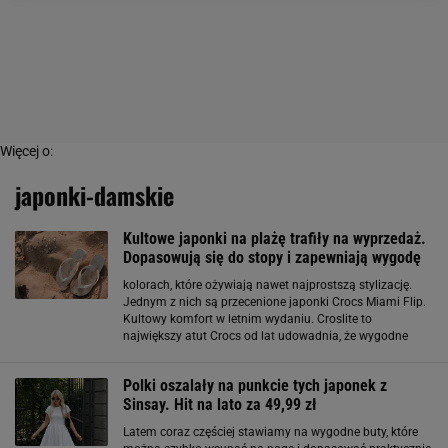
Więcej o:
japonki-damskie
Kultowe japonki na plażę trafiły na wyprzedaż.
Dopasowują się do stopy i zapewniają wygodę
kolorach, które ożywiają nawet najprostszą stylizację.
Jednym z nich są przecenione japonki Crocs Miami Flip.
Kultowy komfort w letnim wydaniu. Croslite to
największy atut Crocs od lat udowadnia, że wygodne
obuwie może iść w parze z modnym wyglądem. Model
Miami Flip w różowym odcieniu Guava to propozycja
Polki oszalały na punkcie tych japonek z
Sinsay. Hit na lato za 49,99 zł
Latem coraz częściej stawiamy na wygodne buty, które