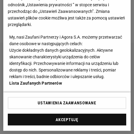
zł
odnośnik „Ustawienia prywatności ” w stopce serwisu i
przechodząc do „Ustawień Zaawansowanych”. Zmiana
ustawień plików cookie możliwa jest także za pomocą ustawień
Najmodniejsze Adidasy na jesień za mniej niż 2
przeglądarki.
stówki - zachwycają kolorem
My, nasi Zaufani Partnerzy i Agora S.A. możemy przetwarzać
dane osobowe w następujących celach:
Użycie dokładnych danych geolokalizacyjnych. Aktywne
skanowanie charakterystyki urządzenia do celów
identyfikacji. Przechowywanie informacji na urządzeniu lub
dostęp do nich. Spersonalizowane reklamy i treści, pomiar
reklam i treści, badnie odbiorców i ulepszanie usług.
Lista Zaufanych Partnerów
USTAWIENIA ZAAWANSOWANE
AKCEPTUJĘ