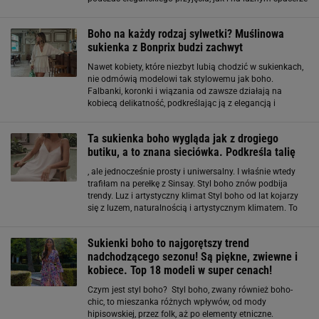
po plaży. Renee kocha styl boho - wiskozowa sukienka na
każdą sylwetkę
Boho na każdy rodzaj sylwetki? Muślinowa
sukienka z Bonprix budzi zachwyt
Nawet kobiety, które niezbyt lubią chodzić w sukienkach,
nie odmówią modelowi tak stylowemu jak boho.
Falbanki, koronki i wiązania od zawsze działają na
kobiecą delikatność, podkreślając ją z elegancją i
wyrafinowaniem. 100% bawełny, beż i modny krój -
Bonprix przeszedł sam siebie Mimo że sukienka
Ta sukienka boho wygląda jak z drogiego
butiku, a to znana sieciówka. Podkreśla talię
, ale jednocześnie prosty i uniwersalny. I właśnie wtedy
trafiłam na perełkę z Sinsay. Styl boho znów podbija
trendy. Luz i artystyczny klimat Styl boho od lat kojarzy
się z luzem, naturalnością i artystycznym klimatem. To
estetyka inspirowana modą lat 70., festiwalowym stylem
i romantycznymi fasonami
Sukienki boho to najgorętszy trend
nadchodzącego sezonu! Są piękne, zwiewne i
kobiece. Top 18 modeli w super cenach!
Czym jest styl boho? Styl boho, zwany również boho-
chic, to mieszanka różnych wpływów, od mody
hipisowskiej, przez folk, aż po elementy etniczne.