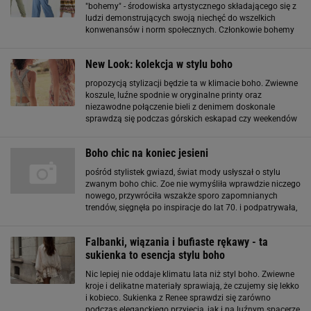
"bohemy" - środowiska artystycznego składającego się z
ludzi demonstrujących swoją niechęć do wszelkich
konwenansów i norm społecznych. Członkowie bohemy
nie znosili ograniczeń, a swoje życie opierali na zasadzie
całkowitej wolności i swobody
New Look: kolekcja w stylu boho
propozycją stylizacji będzie ta w klimacie boho. Zwiewne
koszule, luźne spodnie w oryginalne printy oraz
niezawodne połączenie bieli z denimem doskonale
sprawdzą się podczas górskich eskapad czy weekendów
na działce. Pełny lookbook w naszej galerii
Boho chic na koniec jesieni
pośród stylistek gwiazd, świat mody usłyszał o stylu
zwanym boho chic. Zoe nie wymyśliła wprawdzie niczego
nowego, przywróciła wszakże sporo zapomnianych
trendów, sięgnęła po inspiracje do lat 70. i podpatrywała,
co noszą trendsetterzy na ulicach świata. Wykreowała
nie tylko swój niepowtarzalny styl
Falbanki, wiązania i bufiaste rękawy - ta
sukienka to esencja stylu boho
Nic lepiej nie oddaje klimatu lata niż styl boho. Zwiewne
kroje i delikatne materiały sprawiają, że czujemy się lekko
i kobieco. Sukienka z Renee sprawdzi się zarówno
podczas eleganckiego przyjęcia, jak i na luźnym spacerze