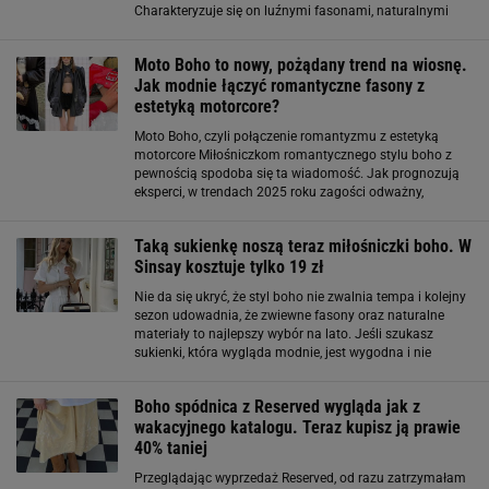
Charakteryzuje się on luźnymi fasonami, naturalnymi
materiałami oraz zdobieniami takimi jak koronki, hafty
czy frędzle. Sukienki w stylu boho to esencja
Moto Boho to nowy, pożądany trend na wiosnę.
Jak modnie łączyć romantyczne fasony z
estetyką motorcore?
Moto Boho, czyli połączenie romantyzmu z estetyką
motorcore Miłośniczkom romantycznego stylu boho z
pewnością spodoba się ta wiadomość. Jak prognozują
eksperci, w trendach 2025 roku zagości odważny,
wyrafinowany styl Moto Boho, czyli eklektyczna wersja
zwiewnych, luźnych, nieco hipisowskich fasonów
Taką sukienkę noszą teraz miłośniczki boho. W
Sinsay kosztuje tylko 19 zł
Nie da się ukryć, że styl boho nie zwalnia tempa i kolejny
sezon udowadnia, że zwiewne fasony oraz naturalne
materiały to najlepszy wybór na lato. Jeśli szukasz
sukienki, która wygląda modnie, jest wygodna i nie
kosztuje fortuny, koniecznie zajrzyj do Sinsay. Znalazłam
tam model midi z wiskozą
Boho spódnica z Reserved wygląda jak z
wakacyjnego katalogu. Teraz kupisz ją prawie
40% taniej
Przeglądając wyprzedaż Reserved, od razu zatrzymałam