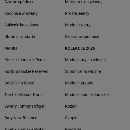
Czarne spódnice
Marynarki na wiosnę
Spódnice w kwiaty
Proste jeansy
Sukienki koszulowe
Modne swetry
Ubrania i dodatki
Skórzane spódnice
MARKI
KOLEKCJE 2026
Koszule damskie Renee
Modne buty na wiosnę
Kurtki damskie Reserved
Spódnice na wiosnę
Botki Gino Rossi
Modne narzutki
Torebki Michael Kors
Modne spodnie damskie
Swetry Tommy Hilfiger
Kozaki
Buty New Balance
Czapki
Torebki damskie Pinko
Płaszcze