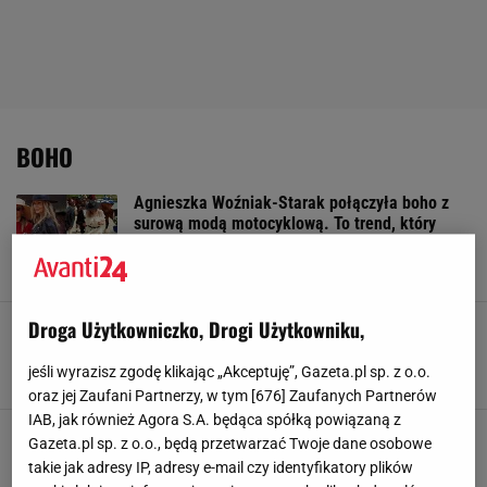
BOHO
Agnieszka Woźniak-Starak połączyła boho z
surową modą motocyklową. To trend, który
będziemy nosić latem!
5 CZERWCA 2025, 16:17
Julia Goljan,
Droga Użytkowniczko, Drogi Użytkowniku,
Sukienki boho wracają do łask! Kolorowe wzory
i zwiewne materiały podbijają świat mody
jeśli wyrazisz zgodę klikając „Akceptuję”, Gazeta.pl sp. z o.o.
14 MAJA 2025, 15:54
Agata Frączkowicz,
oraz jej Zaufani Partnerzy, w tym [
676
] Zaufanych Partnerów
IAB, jak również Agora S.A. będąca spółką powiązaną z
Te sukienki z wzorem paisley to hit wśród
Gazeta.pl sp. z o.o., będą przetwarzać Twoje dane osobowe
stylistek - część z nich kosztuje mniej niż 60 zł!
takie jak adresy IP, adresy e-mail czy identyfikatory plików
24 KWIETNIA 2025, 15:53
M P,