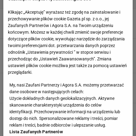
Klikając „Akceptuję” wyrażasz też zgodę na zainstalowanie i
Spódnice, które wydłużają nogi jak photoshop.
przechowywanie plików cookie Gazeta.pl sp. z o.o., jej
Ten krój robi furorę na ulicach Warszawy
Zaufanych Partnerów i Agora S.A. na Twoim urządzeniu
17 KWIETNIA 2025, 14:22
Marta Podściańska,
końcowym. Możesz w każdej chwili zmienić swoje preferencje
dotyczące plików cookie, wywołując narzędzie do zarządzania
Boho chic na wiosnę. Romantyczne sukienki i
twoimi preferencjami dot. przetwarzania danych poprzez
bluzki z nowej kolekcji Reserved będziemy
odnośnik „Ustawienia prywatności ” w stopce serwisu i
nosić na okrągło!
przechodząc do „Ustawień Zaawansowanych”. Zmiana
3 MARCA 2025, 12:00
ustawień plików cookie możliwa jest także za pomocą ustawień
Julia Goljan,
przeglądarki.
Wiosna w klimatach Boho. Falbanki i naturalne
My, nasi Zaufani Partnerzy i Agora S.A. możemy przetwarzać
materiały - to będziemy nosić w 2025!
dane osobowe w następujących celach:
27 STYCZNIA 2025, 15:41
Aleksandra Mintus,
Użycie dokładnych danych geolokalizacyjnych. Aktywne
skanowanie charakterystyki urządzenia do celów
Moto Boho to nowy, pożądany trend na wiosnę.
identyfikacji. Przechowywanie informacji na urządzeniu lub
Jak modnie łączyć romantyczne fasony z
dostęp do nich. Spersonalizowane reklamy i treści, pomiar
estetyką motorcore?
reklam i treści, badnie odbiorców i ulepszanie usług.
13 STYCZNIA 2025, 15:17
Julia Goljan,
Lista Zaufanych Partnerów