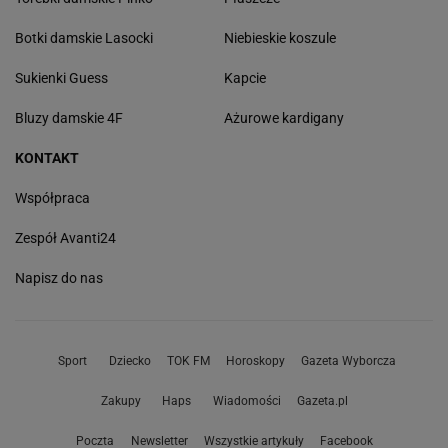
Botki damskie Lasocki
Niebieskie koszule
Sukienki Guess
Kapcie
Bluzy damskie 4F
Ażurowe kardigany
KONTAKT
Współpraca
Zespół Avanti24
Napisz do nas
Sport
Dziecko
TOK FM
Horoskopy
Gazeta Wyborcza
Zakupy
Haps
Wiadomości
Gazeta.pl
Poczta
Newsletter
Wszystkie artykuły
Facebook