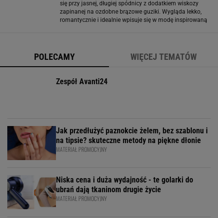
się przy jasnej, długiej spódnicy z dodatkiem wiskozy
zapinanej na ozdobne brązowe guziki. Wygląda lekko,
romantycznie i idealnie wpisuje się w modę inspirowaną
latem. Dodatkowy plus? Teraz można kupić ją prawie 40
proc. taniej. Styl boho ma
POLECAMY
WIĘCEJ TEMATÓW
Zespół Avanti24
Jak przedłużyć paznokcie żelem, bez szablonu i
na tipsie? skuteczne metody na piękne dłonie
MATERIAŁ PROMOCYJNY
Niska cena i duża wydajność - te golarki do
ubrań dają tkaninom drugie życie
MATERIAŁ PROMOCYJNY