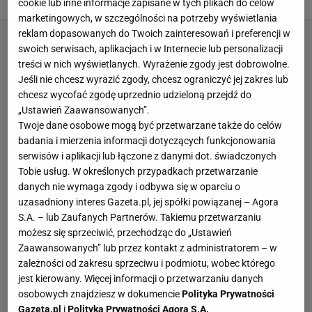
cookie lub inne informacje zapisane w tych plikach do celów
marketingowych, w szczególności na potrzeby wyświetlania
reklam dopasowanych do Twoich zainteresowań i preferencji w
swoich serwisach, aplikacjach i w Internecie lub personalizacji
treści w nich wyświetlanych. Wyrażenie zgody jest dobrowolne.
Jeśli nie chcesz wyrazić zgody, chcesz ograniczyć jej zakres lub
chcesz wycofać zgodę uprzednio udzieloną przejdź do
„Ustawień Zaawansowanych”.
Twoje dane osobowe mogą być przetwarzane także do celów
badania i mierzenia informacji dotyczących funkcjonowania
serwisów i aplikacji lub łączone z danymi dot. świadczonych
Tobie usług. W określonych przypadkach przetwarzanie
danych nie wymaga zgody i odbywa się w oparciu o
uzasadniony interes Gazeta.pl, jej spółki powiązanej – Agora
S.A. – lub Zaufanych Partnerów. Takiemu przetwarzaniu
możesz się sprzeciwić, przechodząc do „Ustawień
Zaawansowanych” lub przez kontakt z administratorem – w
zależności od zakresu sprzeciwu i podmiotu, wobec którego
jest kierowany. Więcej informacji o przetwarzaniu danych
osobowych znajdziesz w dokumencie
Polityka Prywatności
Gazeta.pl
i
Polityka Prywatności Agora S.A.