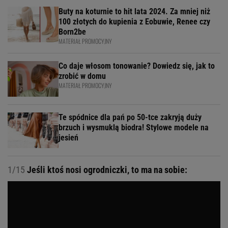
Buty na koturnie to hit lata 2024. Za mniej niż
100 złotych do kupienia z Eobuwie, Renee czy
Born2be
MATERIAŁ PROMOCYJNY
Co daje włosom tonowanie? Dowiedz się, jak to
zrobić w domu
MATERIAŁ PROMOCYJNY
Te spódnice dla pań po 50-tce zakryją duży
brzuch i wysmuklą biodra! Stylowe modele na
jesień
1/15
Jeśli ktoś nosi ogrodniczki, to ma na sobie: