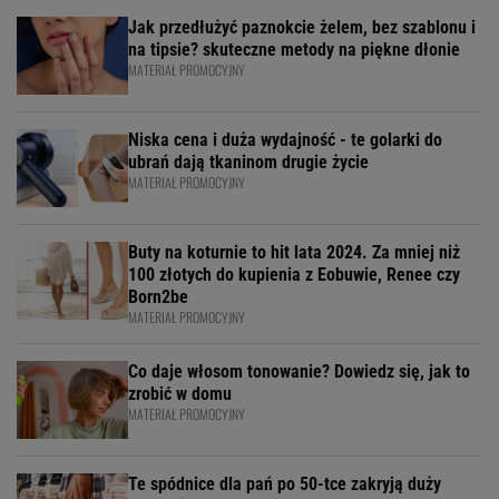
Jak przedłużyć paznokcie żelem, bez szablonu i
na tipsie? skuteczne metody na piękne dłonie
MATERIAŁ PROMOCYJNY
Niska cena i duża wydajność - te golarki do
ubrań dają tkaninom drugie życie
MATERIAŁ PROMOCYJNY
Buty na koturnie to hit lata 2024. Za mniej niż
100 złotych do kupienia z Eobuwie, Renee czy
Born2be
MATERIAŁ PROMOCYJNY
Co daje włosom tonowanie? Dowiedz się, jak to
zrobić w domu
MATERIAŁ PROMOCYJNY
Te spódnice dla pań po 50-tce zakryją duży