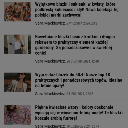
Wyjątkowe bluzki i sukienki w kwiaty, które
podkreślą kobiecość i styl! Nowa kolekcja tej
polskiej marki zachwyca!
2 WRZEŚNIA 2024, 23:21
Sara Mackiewicz,
Bawełniane bluzki basic z krótkim i długim
rękawem to praktyczny element każdej
garderoby. Są ponadczasowe i w świetnej
cenie!
20 SIERPNIA 2024, 12:40
Sara Mackiewicz,
Wyprzedaż bluzek do 50zł! Nasze top 18
praktycznych i ponadczasowych topów. Idealne
na letnie upały!
3 LIPCA 2024, 22:25
Sara Mackiewicz,
Piękne kwieciste wzory i kolory doskonale
wpisują się w wiosenno-letnią modę! Te bluzki i
koszule zrobią furrorę!
10 CZERWCA 2024, 23:47
Sara Mackiewicz,