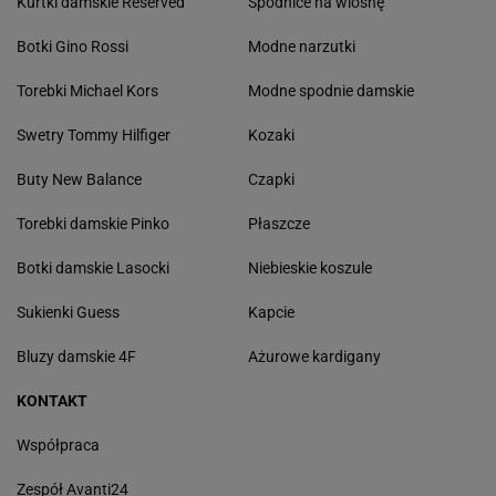
Kurtki damskie Reserved
Spódnice na wiosnę
Botki Gino Rossi
Modne narzutki
Torebki Michael Kors
Modne spodnie damskie
Swetry Tommy Hilfiger
Kozaki
Buty New Balance
Czapki
Torebki damskie Pinko
Płaszcze
Botki damskie Lasocki
Niebieskie koszule
Sukienki Guess
Kapcie
Bluzy damskie 4F
Ażurowe kardigany
KONTAKT
Współpraca
Zespół Avanti24