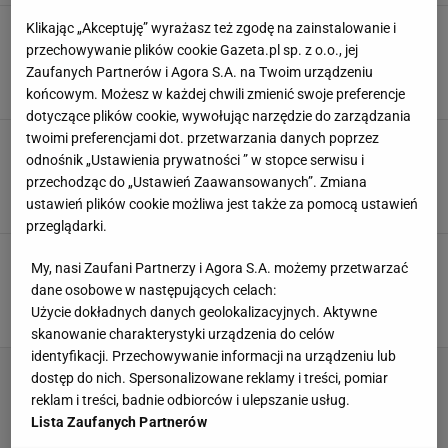
Kosztuje tylko 22,99 zł, a ja oszalałam na jej
Klikając „Akceptuję” wyrażasz też zgodę na zainstalowanie i
punkcie. O tę wiskozową bluzkę pyta mnie
przechowywanie plików cookie Gazeta.pl sp. z o.o., jej
każdy
Zaufanych Partnerów i Agora S.A. na Twoim urządzeniu
5 LISTOPADA 2025, 21:30
końcowym. Możesz w każdej chwili zmienić swoje preferencje
Eryka Kawalec,
dotyczące plików cookie, wywołując narzędzie do zarządzania
twoimi preferencjami dot. przetwarzania danych poprzez
Ta klasyczna bluzeczka z kwadratowym
dekoltem sprawdzi się w każdej jesiennej
odnośnik „Ustawienia prywatności ” w stopce serwisu i
stylizacji. Cena? 30 zł
przechodząc do „Ustawień Zaawansowanych”. Zmiana
ustawień plików cookie możliwa jest także za pomocą ustawień
1 PAŹDZIERNIKA 2025, 09:00
Magdalena Pastwa,
przeglądarki.
Ta kobaltowa bluzeczka z Taranko wylądowała
My, nasi Zaufani Partnerzy i Agora S.A. możemy przetwarzać
w moim koszyku w 3 sekundy. Elegancka i na
dane osobowe w następujących celach:
promocji
Użycie dokładnych danych geolokalizacyjnych. Aktywne
22 WRZEŚNIA 2025, 18:30
Magdalena Pastwa,
skanowanie charakterystyki urządzenia do celów
identyfikacji. Przechowywanie informacji na urządzeniu lub
dostęp do nich. Spersonalizowane reklamy i treści, pomiar
reklam i treści, badnie odbiorców i ulepszanie usług.
Lista Zaufanych Partnerów