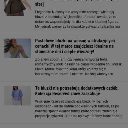
size]
Elegancko Niestety nie wszystkie kobiety uwielbiają
bluzki z baskinką. Większość pań nadal uważa, że to
dobre rozwiązanie jedynie dla kobiet o idealnej figurze.
My jednak wiemy, że ta charakterystyczna falbanka ma
ogromne możliwości optycznego modelowania sylwetki.
Dzięki niej odwrócicie uwagę od
Pastelowe bluzki na wiosnę w atrakcyjnych
cenach! W tej marce znajdziesz idealne na
słoneczne dni i ciepłe wieczory!
z białymi spodniami czy jeansami tworzą lekki,
romantyczny look idealny na ciepłe wiosenne dni. Morski
Błękit Morski błękit to kolor, który kojarzy się z
bezkresnymi morzami i niebem. Każdej wiosny ten
odcień dominuje wśród pastelowych bluzek damskich,
dodając im świeżości i lekkości. Bluzki w odcieniach
Te bluzki nie potrzebują dodatkowych ozdób.
Kolekcja Reserved znów zaskakuje
W sklepie Reserved znajdziesz bluzki w różnych
odsłonach - od delikatnie podkreślonych ramion, aż po
bardziej spektakularne formy, które od razu zmieniają
proporcje sylwetki. Bufiaste rękawy i fasony, które nadają
charakter Jeśli coś mocno wybija się w trendach, to
zdecydowanie bufiaste rękawy