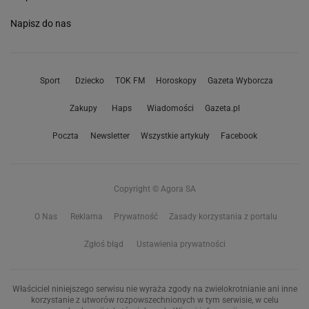
Napisz do nas
Sport
Dziecko
TOK FM
Horoskopy
Gazeta Wyborcza
Zakupy
Haps
Wiadomości
Gazeta.pl
Poczta
Newsletter
Wszystkie artykuły
Facebook
Copyright © Agora SA
O Nas
Reklama
Prywatność
Zasady korzystania z portalu
Zgłoś błąd
Ustawienia prywatności
Właściciel niniejszego serwisu nie wyraża zgody na zwielokrotnianie ani inne
korzystanie z utworów rozpowszechnionych w tym serwisie, w celu