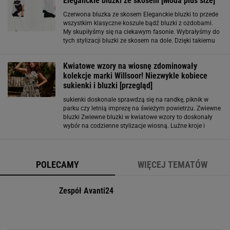
Eleganckie bluzki ze skosem [Moda plus size]
Czerwona bluzka ze skosem Eleganckie bluzki to przede
wszystkim klasyczne koszule bądź bluzki z ozdobami.
My skupiłyśmy się na ciekawym fasonie. Wybrałyśmy do
tych stylizacji bluzki ze skosem na dole. Dzięki takiemu
wykończeniu ciało optycznie wydaje się szczuplejsze. W
pierwszej stylizacji
Kwiatowe wzory na wiosnę zdominowały
kolekcje marki Willsoor! Niezwykle kobiece
sukienki i bluzki [przegląd]
sukienki doskonale sprawdzą się na randkę, piknik w
parku czy letnią imprezę na świeżym powietrzu. Zwiewne
bluzki Zwiewne bluzki w kwiatowe wzory to doskonały
wybór na codzienne stylizacje wiosną. Luźne kroje i
delikatne materiały sprawiają, że są one niezwykle
komfortowe i przewiewne, idealne na ciepłe
POLECAMY
WIĘCEJ TEMATÓW
Zespół Avanti24