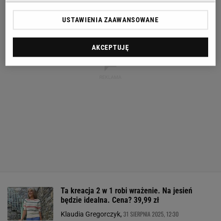
USTAWIENIA ZAAWANSOWANE
AKCEPTUJĘ
Ta kreacja 2 w 1 robi wrażenie. Na jesień
będzie idealna. Cena? 39,99 zł
31 SIERPNIA 2025, 12:30
Klaudia Gregorczyk,