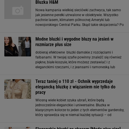
Bluzka H&M
Nowa kampania wielkiej sieciówki zachwyca, tak samo
jak jesienne perełki utrwalone w obiektywie. Wszystko
pachnie lasem, klimatem północnej Ameryki lub
nowojorskiego Central Parku. Skąd takie skojarzenia? Po
pierwsze spójrzcie na kolorystykę bluzki, którą
wyłowiłyśmy z kolekcji - czerwień
Modne bluzki i wygodne bluzy na jesień w
rozmiarze plus size
dobieraj efektowne bluzki damskie z rozcięciami i
falbanami. W twojej szafie powinny znaleźć się również
piękne, białe koszule, które możesz zestawiać i z
eleganckimi rzeczami, i z jeansami i ramoneską lub
płaszczem. Ubrania plus size, w szczególności bluzy
damskie, powinny być nie tylko ładne
Teraz taniej o 110 zł - Ochnik wyprzedaje
elegancką bluzkę z wiązaniem nie tylko do
pracy
Wiosną wiele kobiet szuka ubrań, które będą
jednocześnie eleganckie i uniwersalne. Bluzka w
klasycznym kolorze to jeden z tych elementów garderoby,
który sprawdza się w niemal każdej sytuacji – od
spotkań biznesowych po rodzinne uroczystości czy
wyjścia do miasta. Wystarczy zmienić dodatki