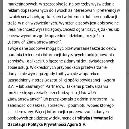
marketingowych, w szczególności na potrzeby wyświetlania
reklam dopasowanych do Twoich zainteresowań i preferencji w
swoich serwisach, aplikacjach i w Internecie lub personalizacji
Prosta i elegancka, a jaka przewiewna - ta
treści w nich wyświetlanych. Wyrażenie zgody jest dobrowolne.
bluzka z Reserved z modalu kosztuje teraz 29
zł
Jeśli nie chcesz wyrazić zgody, chcesz ograniczyć jej zakres lub
chcesz wycofać zgodę uprzednio udzieloną przejdź do
2 LIPCA 2026, 15:22
Katarzyna Olejarczyk,
„Ustawień Zaawansowanych”.
Twoje dane osobowe mogą być przetwarzane także do celów
OCHNIK czyści magazyny na lato - przewiewne,
badania i mierzenia informacji dotyczących funkcjonowania
bawełniane bluzki są tam za 29,99 zł
serwisów i aplikacji lub łączone z danymi dot. świadczonych
2 LIPCA 2026, 13:14
Katarzyna Olejarczyk,
Tobie usług. W określonych przypadkach przetwarzanie
danych nie wymaga zgody i odbywa się w oparciu o
Bluzka z wiązaniem za 9,99 zł to najlepszy
uzasadniony interes Gazeta.pl, jej spółki powiązanej – Agora
zakup z Sinsay na lato. Pasuje do wszystkiego
S.A. – lub Zaufanych Partnerów. Takiemu przetwarzaniu
możesz się sprzeciwić, przechodząc do „Ustawień
28 CZERWCA 2026, 15:16
Natalia Jarmul,
Zaawansowanych” lub przez kontakt z administratorem – w
zależności od zakresu sprzeciwu i podmiotu, wobec którego
Nie potrzebujesz nic więcej. Ta perełka z
jest kierowany. Więcej informacji o przetwarzaniu danych
Sinsay za 29,99 zł idealna na sylwestrową noc
osobowych znajdziesz w dokumencie
Polityka Prywatności
9 LISTOPADA 2025, 22:30
Eryka Kawalec,
Gazeta.pl
i
Polityka Prywatności Agora S.A.