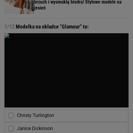
brzuch i wysmuklą biodra! Stylowe modele na
jesień
1/12
Modelka na okładce "Glamour" to:
Christy Turlington
Janice Dickinson