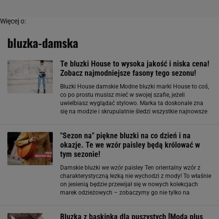
Więcej o:
bluzka-damska
Te bluzki House to wysoka jakość i niska cena!
Zobacz najmodniejsze fasony tego sezonu!
Bluzki House damskie Modne bluzki marki House to coś,
co po prostu musisz mieć w swojej szafie, jeżeli
uwielbiasz wyglądać stylowo. Marka ta doskonale zna
się na modzie i skrupulatnie śledzi wszystkie najnowsze
trendy, dzięki czemu ich odzież, w tym oczywiście bluzki,
dadzą Ci sto procent pewności
"Sezon na" piękne bluzki na co dzień i na
okazje. Te we wzór paisley będą królować w
tym sezonie!
Damskie bluzki we wzór paisley Ten orientalny wzór z
charakterystyczną łezką nie wychodzi z mody! To właśnie
on jesienią będzie przewijał się w nowych kolekcjach
marek odzieżowych – zobaczymy go nie tylko na
bluzkach, ale także na sukienkach i w modzie męskiej.
Dojrzałe kobiety uwielbiają ten motyw
Bluzka z baskinką dla puszystych [Moda plus