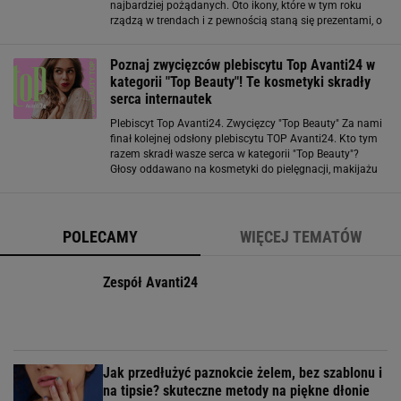
najbardziej pożądanych. Oto ikony, które w tym roku
rządzą w trendach i z pewnością staną się prezentami, o
jakich mówi się długo po ich rozpakowaniu. Kultowe
kosmetyki do makijażu: LASH CLASH
Poznaj zwycięzców plebiscytu Top Avanti24 w
kategorii "Top Beauty"! Te kosmetyki skradły
serca internautek
Plebiscyt Top Avanti24. Zwycięzcy "Top Beauty" Za nami
finał kolejnej odsłony plebiscytu TOP Avanti24. Kto tym
razem skradł wasze serca w kategorii "Top Beauty"?
Głosy oddawano na kosmetyki do pielęgnacji, makijażu
oraz rozwiązania electro. Wyróżnione zostały produkty,
linie i kampanie
POLECAMY
WIĘCEJ TEMATÓW
Zespół Avanti24
Jak przedłużyć paznokcie żelem, bez szablonu i
na tipsie? skuteczne metody na piękne dłonie