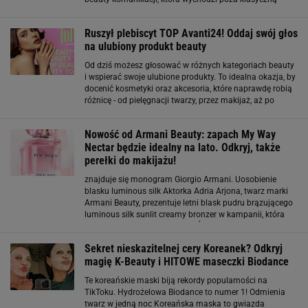
prezentację produktu. To koncept oparty na mocnym,
wizualnym pomyśle i języku bliskim młodszej
Ruszył plebiscyt TOP Avanti24! Oddaj swój głos
na ulubiony produkt beauty
Od dziś możesz głosować w różnych kategoriach beauty
i wspierać swoje ulubione produkty. To idealna okazja, by
docenić kosmetyki oraz akcesoria, które naprawdę robią
różnicę - od pielęgnacji twarzy, przez makijaż, aż po
pielęgnację włosów i ciała. Poznaj Kategorie Plebiscytu:
TWARZOWA SPRAWA
Nowość od Armani Beauty: zapach My Way
Nectar będzie idealny na lato. Odkryj, także
perełki do makijażu!
znajduje się monogram Giorgio Armani. Uosobienie
blasku luminous silk Aktorka Adria Arjona, twarz marki
Armani Beauty, prezentuje letni blask pudru brązującego
luminous silk sunlit creamy bronzer w kampanii, która
przywołuje złote godziny lata. Świetlisty efekt pudru, jak
wszystkie produkty z linii
Sekret nieskazitelnej cery Koreanek? Odkryj
magię K-Beauty i HITOWE maseczki Biodance
Te koreańskie maski biją rekordy popularności na
TikToku. Hydrożelowa Biodance to numer 1! Odmienia
twarz w jedną noc Koreańska maska to gwiazda