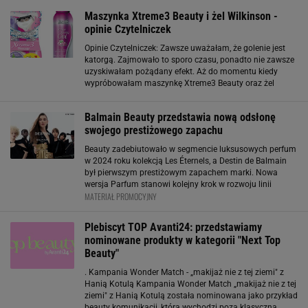
Maszynka Xtreme3 Beauty i żel Wilkinson -
opinie Czytelniczek
Opinie Czytelniczek: Zawsze uważałam, że golenie jest
katorgą. Zajmowało to sporo czasu, ponadto nie zawsze
uzyskiwałam pożądany efekt. Aż do momentu kiedy
wypróbowałam maszynkę Xtreme3 Beauty oraz żel
Wilkinson Lady Bikini. Teraz cieszę się gładkimi nogami i
okolicami bikini na co dzień. Maszynka
Balmain Beauty przedstawia nową odsłonę
swojego prestiżowego zapachu
Beauty zadebiutowało w segmencie luksusowych perfum
w 2024 roku kolekcją Les Éternels, a Destin de Balmain
był pierwszym prestiżowym zapachem marki. Nowa
wersja Parfum stanowi kolejny krok w rozwoju linii
MATERIAŁ PROMOCYJNY
beauty francuskiego domu mody, który od lat łączy modę
z nowoczesnym podejściem do luksusu.
Plebiscyt TOP Avanti24: przedstawiamy
nominowane produkty w kategorii "Next Top
Beauty"
. Kampania Wonder Match - „makijaż nie z tej ziemi" z
Hanią Kotulą Kampania Wonder Match „makijaż nie z tej
ziemi" z Hanią Kotulą została nominowana jako przykład
beauty komunikacji, która wychodzi poza klasyczną