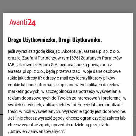
Droga Użytkowniczko, Drogi Użytkowniku,
BEAUTY-NEWS
jeśli wyrazisz zgodę klikając „Akceptuję”, Gazeta.pl sp. z o.o.
Charlotte's Magic Hydration Revival Cleanser -
oraz jej Zaufani Partnerzy, w tym [
676
] Zaufanych Partnerów
nowość kultowej marki nie tylko oczyszcza
IAB, jak również Agora S.A. będąca spółką powiązaną z
cerę, sprawdzi się też jako baza pod makijaż!
Gazeta.pl sp. z o.o., będą przetwarzać Twoje dane osobowe
29 LUTEGO 2024, 21:11
Agata Zielińska,
takie jak adresy IP, adresy e-mail czy identyfikatory plików
cookie lub inne informacje zapisane w tych plikach do celów
marketingowych, w szczególności na potrzeby wyświetlania
reklam dopasowanych do Twoich zainteresowań i preferencji w
swoich serwisach, aplikacjach i w Internecie lub personalizacji
POPULARNE
NAJNOWSZE
treści w nich wyświetlanych. Wyrażenie zgody jest dobrowolne.
Jeśli nie chcesz wyrazić zgody, chcesz ograniczyć jej zakres lub
Rossmann przecenił kultowe Calvin Klein
chcesz wycofać zgodę uprzednio udzieloną przejdź do
Euphoria
„Ustawień Zaawansowanych”.