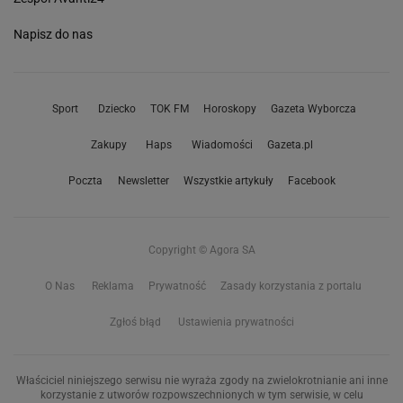
Napisz do nas
Sport
Dziecko
TOK FM
Horoskopy
Gazeta Wyborcza
Zakupy
Haps
Wiadomości
Gazeta.pl
Poczta
Newsletter
Wszystkie artykuły
Facebook
Copyright © Agora SA
O Nas
Reklama
Prywatność
Zasady korzystania z portalu
Zgłoś błąd
Ustawienia prywatności
Właściciel niniejszego serwisu nie wyraża zgody na zwielokrotnianie ani inne
korzystanie z utworów rozpowszechnionych w tym serwisie, w celu