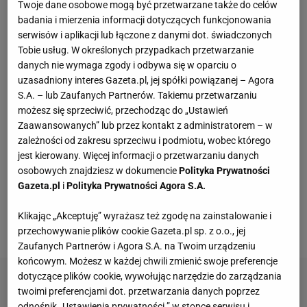
Twoje dane osobowe mogą być przetwarzane także do celów
badania i mierzenia informacji dotyczących funkcjonowania
Królowa Letycja wyznacza trendy. Czarne
serwisów i aplikacji lub łączone z danymi dot. świadczonych
sukienki nosi tylko z tymi butami
Tobie usług. W określonych przypadkach przetwarzanie
danych nie wymaga zgody i odbywa się w oparciu o
uzasadniony interes Gazeta.pl, jej spółki powiązanej – Agora
Dlaczego rezygnujemy z gotowania?
S.A. – lub Zaufanych Partnerów. Takiemu przetwarzaniu
MATERIAŁ PROMOCYJNY
możesz się sprzeciwić, przechodząc do „Ustawień
Zaawansowanych” lub przez kontakt z administratorem – w
zależności od zakresu sprzeciwu i podmiotu, wobec którego
CCC przeceniło sandałki Gino Rossi o prawie 100
jest kierowany. Więcej informacji o przetwarzaniu danych
zł
osobowych znajdziesz w dokumencie
Polityka Prywatności
Gazeta.pl
i
Polityka Prywatności Agora S.A.
Mandaryna w szerokich jeansach jak z lat 2000.
Klikając „Akceptuję” wyrażasz też zgodę na zainstalowanie i
Ten fason wraca na szczyt
przechowywanie plików cookie Gazeta.pl sp. z o.o., jej
Zaufanych Partnerów i Agora S.A. na Twoim urządzeniu
końcowym. Możesz w każdej chwili zmienić swoje preferencje
dotyczące plików cookie, wywołując narzędzie do zarządzania
twoimi preferencjami dot. przetwarzania danych poprzez
odnośnik „Ustawienia prywatności ” w stopce serwisu i