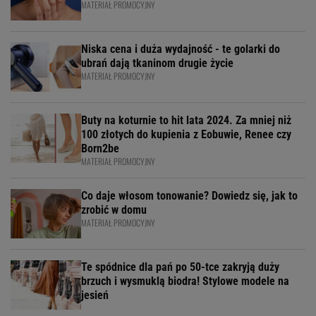
MATERIAŁ PROMOCYJNY
Niska cena i duża wydajność - te golarki do
ubrań dają tkaninom drugie życie
MATERIAŁ PROMOCYJNY
Buty na koturnie to hit lata 2024. Za mniej niż
100 złotych do kupienia z Eobuwie, Renee czy
Born2be
MATERIAŁ PROMOCYJNY
Co daje włosom tonowanie? Dowiedz się, jak to
zrobić w domu
MATERIAŁ PROMOCYJNY
Te spódnice dla pań po 50-tce zakryją duży
brzuch i wysmuklą biodra! Stylowe modele na
jesień