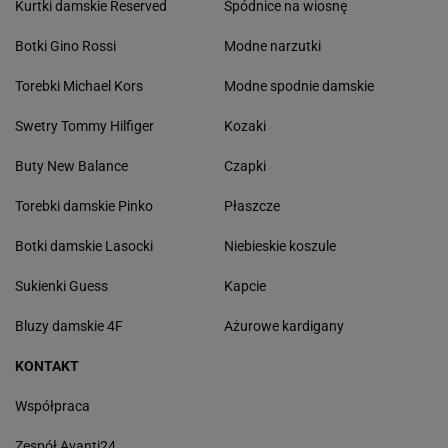
Kurtki damskie Reserved
Spódnice na wiosnę
Botki Gino Rossi
Modne narzutki
Torebki Michael Kors
Modne spodnie damskie
Swetry Tommy Hilfiger
Kozaki
Buty New Balance
Czapki
Torebki damskie Pinko
Płaszcze
Botki damskie Lasocki
Niebieskie koszule
Sukienki Guess
Kapcie
Bluzy damskie 4F
Ażurowe kardigany
KONTAKT
Współpraca
Zespół Avanti24