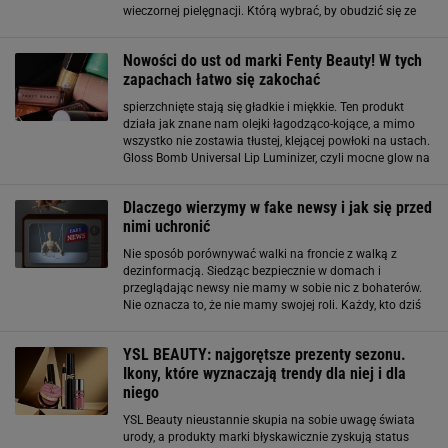
wieczornej pielęgnacji. Którą wybrać, by obudzić się ze
zregenerowaną, wygładzoną i odżywiona cerą? Mamy
kilka propozycji, chociaż beauty influencerki
Nowości do ust od marki Fenty Beauty! W tych
zapachach łatwo się zakochać
spierzchnięte stają się gładkie i miękkie. Ten produkt
działa jak znane nam olejki łagodząco-kojące, a mimo
wszystko nie zostawia tłustej, klejącej powłoki na ustach.
Gloss Bomb Universal Lip Luminizer, czyli mocne glow na
Twoich ustach! Błyszczyki marki Fenty Beauty robią
ogromną furorę na rynku
Dlaczego wierzymy w fake newsy i jak się przed
nimi uchronić
Nie sposób porównywać walki na froncie z walką z
dezinformacją. Siedząc bezpiecznie w domach i
przeglądając newsy nie mamy w sobie nic z bohaterów.
Nie oznacza to, że nie mamy swojej roli. Każdy, kto dziś
decyduje się przekazać informację dalej staje przed
trudnym wyborem. Od jego decyzji zależy
YSL BEAUTY: najgorętsze prezenty sezonu.
Ikony, które wyznaczają trendy dla niej i dla
niego
YSL Beauty nieustannie skupia na sobie uwagę świata
urody, a produkty marki błyskawicznie zyskują status