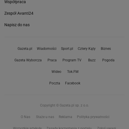
Współpraca
Zespół Avanti24
Napisz do nas
Gazeta.pl
Wiadomości
Sport.pl
Cztery Kąty
Biznes
Gazeta Wyborcza
Praca
Program TV
Buzz
Pogoda
Wideo
Tok.FM
Poczta
Facebook
Copyright © Gazeta.pl sp. z o.o.
O Nas
Staże u nas
Reklama
Polityka prywatności
Wszystkie artykuły
Zasady korzystania z portalu
Zgłoś uwagi