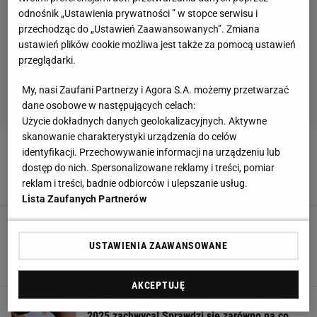
odnośnik „Ustawienia prywatności ” w stopce serwisu i
przechodząc do „Ustawień Zaawansowanych”. Zmiana
ustawień plików cookie możliwa jest także za pomocą ustawień
przeglądarki.
My, nasi Zaufani Partnerzy i Agora S.A. możemy przetwarzać
dane osobowe w następujących celach:
Użycie dokładnych danych geolokalizacyjnych. Aktywne
skanowanie charakterystyki urządzenia do celów
Nasze kosmetyczne odkrycia w sam raz na
identyfikacji. Przechowywanie informacji na urządzeniu lub
jesień i zimę. Mają świetne opinie wśród
internautek, a są niedrogie!
dostęp do nich. Spersonalizowane reklamy i treści, pomiar
reklam i treści, badnie odbiorców i ulepszanie usług.
26 SIERPNIA 2025, 18:40
Lista Zaufanych Partnerów
Okulary z fusów po kawie i notes z papieru
kamiennego, czyli przegląd ekologicznych
USTAWIENIA ZAAWANSOWANE
gadżetów według Justyny Laskowskiej
3 KWIETNIA 2025, 11:40
AKCEPTUJĘ
Męska kolekcja Reserved na sezon wiosna-lato
2025 zachwyca! Sprawdzi się zarówno na co