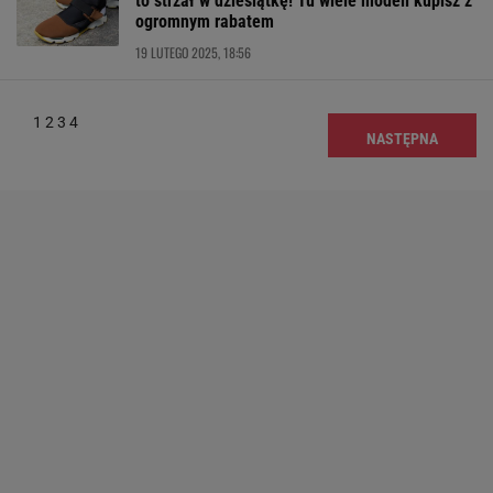
to strzał w dziesiątkę! Tu wiele modeli kupisz z
ogromnym rabatem
19 LUTEGO 2025, 18:56
1
2
3
4
NASTĘPNA