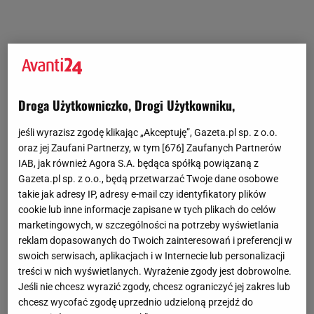
Justyna Laskowska
Droga Użytkowniczko, Drogi Użytkowniku,
jeśli wyrazisz zgodę klikając „Akceptuję”, Gazeta.pl sp. z o.o.
oraz jej Zaufani Partnerzy, w tym [
676
] Zaufanych Partnerów
Absolwentka filologii polskiej na Uniwersytecie
IAB, jak również Agora S.A. będąca spółką powiązaną z
Warszawskim. Lubi obserwować zmieniające się
Gazeta.pl sp. z o.o., będą przetwarzać Twoje dane osobowe
takie jak adresy IP, adresy e-mail czy identyfikatory plików
trendy modowe i makijażowe.
cookie lub inne informacje zapisane w tych plikach do celów
Praca w Avanti24.pl pozwala jej na połączenie
marketingowych, w szczególności na potrzeby wyświetlania
reklam dopasowanych do Twoich zainteresowań i preferencji w
zdobytego wykształcenia z zamiłowaniem do mody i
swoich serwisach, aplikacjach i w Internecie lub personalizacji
urody. W wolnych chwilach lubi czytać thrillery i
treści w nich wyświetlanych. Wyrażenie zgody jest dobrowolne.
kryminały. Z wielką przyjemnością ogląda dobre
Jeśli nie chcesz wyrazić zgody, chcesz ograniczyć jej zakres lub
chcesz wycofać zgodę uprzednio udzieloną przejdź do
seriale i słucha muzyki.