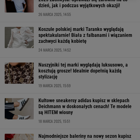
dzień, jak i podczas wyjątkowych okazji!
26 MARCA 2025, 14:55
Koszule polskiej marki Taranko wyglądają
spektakularnie! Biała z falbanami i wiązaniem
zachwyci każdą kobietę
24 MARCA 2025, 14:52
Naszyjniki tej marki wyglądają luksusowo, a
kosztują grosze! Idealnie dopełnią każdą
stylizację
19 MARCA 2025, 15:59
Kultowe sneakersy adidas kupisz w sklepach
Deichmann w doskonałych cenach! Te modele
są HITEM wiosny
18 MARCA 2025, 15:51
Najmodniejsze baleriny na nowy sezon kupisz