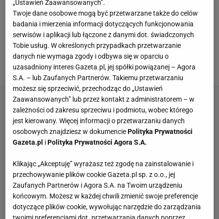
„Ustawień Zaawansowanych”.
Twoje dane osobowe mogą być przetwarzane także do celów
WSZYSTKIE ARTYKUŁY
badania i mierzenia informacji dotyczących funkcjonowania
serwisów i aplikacji lub łączone z danymi dot. świadczonych
Te swetry warto mieć w swojej szafie. Są
Tobie usług. W określonych przypadkach przetwarzanie
miękkie jak chmurka i pasują do wszystkiego.
danych nie wymaga zgody i odbywa się w oparciu o
HITY z kolekcji polskiej marki!
uzasadniony interes Gazeta.pl, jej spółki powiązanej – Agora
22 WRZEŚNIA 2025, 15:44
S.A. – lub Zaufanych Partnerów. Takiemu przetwarzaniu
możesz się sprzeciwić, przechodząc do „Ustawień
Zaawansowanych” lub przez kontakt z administratorem – w
zależności od zakresu sprzeciwu i podmiotu, wobec którego
jest kierowany. Więcej informacji o przetwarzaniu danych
osobowych znajdziesz w dokumencie
Polityka Prywatności
Gazeta.pl
i
Polityka Prywatności Agora S.A.
Klikając „Akceptuję” wyrażasz też zgodę na zainstalowanie i
przechowywanie plików cookie Gazeta.pl sp. z o.o., jej
Zaufanych Partnerów i Agora S.A. na Twoim urządzeniu
końcowym. Możesz w każdej chwili zmienić swoje preferencje
dotyczące plików cookie, wywołując narzędzie do zarządzania
twoimi preferencjami dot. przetwarzania danych poprzez