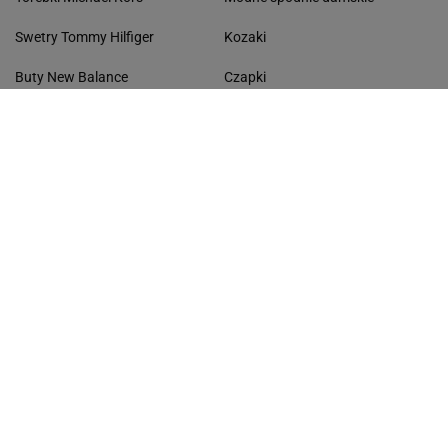
Swetry Tommy Hilfiger
Kozaki
Buty New Balance
Czapki
Torebki damskie Pinko
Płaszcze
Botki damskie Lasocki
Niebieskie koszule
Sukienki Guess
Kapcie
Bluzy damskie 4F
Ażurowe kardigany
KONTAKT
Współpraca
Zespół Avanti24
Napisz do nas