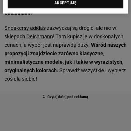
Sneakersy adidas kupisz w doskonałych cenach w
AKCEPTUJĘ
Deichmann!
Sneakersy adidas
zazwyczaj są drogie, ale nie w
sklepach
Deichmann
! Tam kupisz je w doskonałych
cenach, a wybór jest naprawdę duży.
Wśród naszych
propozycji znajdziecie zarówno klasyczne,
minimalistyczne modele, jak i takie w wyrazistych,
oryginalnych kolorach.
Sprawdź wszystkie i wybierz
coś dla siebie!