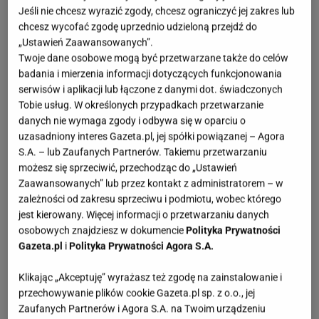
Jeśli nie chcesz wyrazić zgody, chcesz ograniczyć jej zakres lub
chcesz wycofać zgodę uprzednio udzieloną przejdź do
„Ustawień Zaawansowanych”.
Twoje dane osobowe mogą być przetwarzane także do celów
badania i mierzenia informacji dotyczących funkcjonowania
serwisów i aplikacji lub łączone z danymi dot. świadczonych
Tobie usług. W określonych przypadkach przetwarzanie
danych nie wymaga zgody i odbywa się w oparciu o
uzasadniony interes Gazeta.pl, jej spółki powiązanej – Agora
S.A. – lub Zaufanych Partnerów. Takiemu przetwarzaniu
możesz się sprzeciwić, przechodząc do „Ustawień
Zaawansowanych” lub przez kontakt z administratorem – w
zależności od zakresu sprzeciwu i podmiotu, wobec którego
jest kierowany. Więcej informacji o przetwarzaniu danych
osobowych znajdziesz w dokumencie
Polityka Prywatności
Gazeta.pl
i
Polityka Prywatności Agora S.A.
Klikając „Akceptuję” wyrażasz też zgodę na zainstalowanie i
przechowywanie plików cookie Gazeta.pl sp. z o.o., jej
Zaufanych Partnerów i Agora S.A. na Twoim urządzeniu