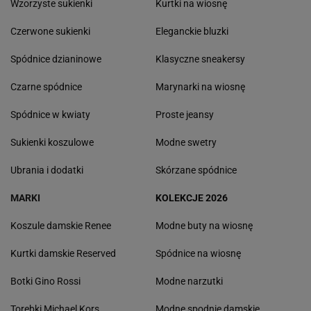
Wzorzyste sukienki
Kurtki na wiosnę
Czerwone sukienki
Eleganckie bluzki
Spódnice dzianinowe
Klasyczne sneakersy
Czarne spódnice
Marynarki na wiosnę
Spódnice w kwiaty
Proste jeansy
Sukienki koszulowe
Modne swetry
Ubrania i dodatki
Skórzane spódnice
MARKI
KOLEKCJE 2026
Koszule damskie Renee
Modne buty na wiosnę
Kurtki damskie Reserved
Spódnice na wiosnę
Botki Gino Rossi
Modne narzutki
Torebki Michael Kors
Modne spodnie damskie