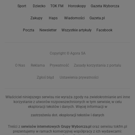
Sport
Dziecko
TOK FM
Horoskopy
Gazeta Wyborcza
Zakupy
Haps
Wiadomości
Gazeta.pl
Poczta
Newsletter
Wszystkie artykuły
Facebook
Copyright © Agora SA
O Nas
Reklama
Prywatność
Zasady korzystania z portalu
Zgłoś błąd
Ustawienia prywatności
Właściciel niniejszego serwisu nie wyraża zgody na zwielokrotnianie ani inne
korzystanie z utworów rozpowszechnionych w tym serwisie, w celu
eksploracji tekstów i danych. Więcej informacji w
zastrzeżeniu dot. eksploracji tekstów i danych
Treści z
serwisów internetowych Grupy Wyborcza.pl
oraz serwisu tokfm.pl
prezentujemy w ramach komercyjnej współpracy z ich wydawcami: