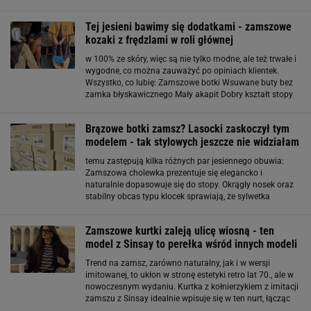
Geox / zamsz / rozmiary: 40-45 / 529 zł 3. Massimo Dutti
/ zamsz / rozmiary: 39-45 / 399 zł 4. Pull
Tej jesieni bawimy się dodatkami - zamszowe
kozaki z frędzlami w roli głównej
w 100% ze skóry, więc są nie tylko modne, ale też trwałe i
wygodne, co można zauważyć po opiniach klientek.
Wszystko, co lubię: Zamszowe botki Wsuwane buty bez
zamka błyskawicznego Mały akapit Dobry kształt stopy
Po prostu świetny model! Miło i wygodnie, czego chcieć
więcej!. Frędzle poruszają
Brązowe botki zamsz? Lasocki zaskoczył tym
modelem - tak stylowych jeszcze nie widziałam
temu zastępują kilka różnych par jesiennego obuwia:
Zamszowa cholewka prezentuje się elegancko i
naturalnie dopasowuje się do stopy. Okrągły nosek oraz
stabilny obcas typu klocek sprawiają, że sylwetka
wygląda lekko, a chodzenie pozostaje komfortowe przez
cały dzień. To właśnie takie detale sprawiają, że botki
Zamszowe kurtki zaleją ulicę wiosną - ten
model z Sinsay to perełka wśród innych modeli
Trend na zamsz, zarówno naturalny, jak i w wersji
imitowanej, to ukłon w stronę estetyki retro lat 70., ale w
nowoczesnym wydaniu. Kurtka z kołnierzykiem z imitacji
zamszu z Sinsay idealnie wpisuje się w ten nurt, łącząc
klasyczny krój z modnym wykończeniem. Zamszowy