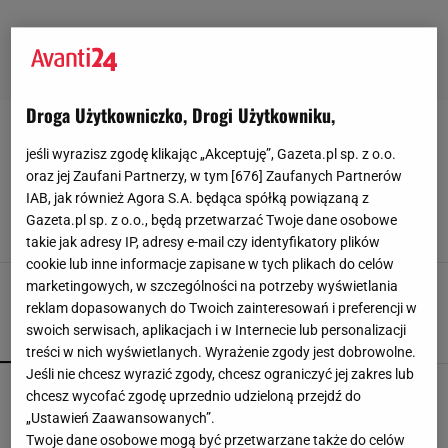
Droga Użytkowniczko, Drogi Użytkowniku,
ZAMSZOWE-BOTKI
jeśli wyrazisz zgodę klikając „Akceptuję”, Gazeta.pl sp. z o.o.
oraz jej Zaufani Partnerzy, w tym [
676
] Zaufanych Partnerów
HIT na jesień: beżowe botki z Reserved, które
IAB, jak również Agora S.A. będąca spółką powiązaną z
pokochasz od pierwszego spaceru po liściach
Gazeta.pl sp. z o.o., będą przetwarzać Twoje dane osobowe
1 PAŹDZIERNIKA 2025, 15:00
Eryka Kawalec,
takie jak adresy IP, adresy e-mail czy identyfikatory plików
cookie lub inne informacje zapisane w tych plikach do celów
marketingowych, w szczególności na potrzeby wyświetlania
reklam dopasowanych do Twoich zainteresowań i preferencji w
swoich serwisach, aplikacjach i w Internecie lub personalizacji
POPULARNE
NAJNOWSZE
treści w nich wyświetlanych. Wyrażenie zgody jest dobrowolne.
Jeśli nie chcesz wyrazić zgody, chcesz ograniczyć jej zakres lub
Mniej niż 50 zł, a pachną luksusem. Te perfumy
chcesz wycofać zgodę uprzednio udzieloną przejdź do
z Rossmanna pachną godzinami
„Ustawień Zaawansowanych”.
Twoje dane osobowe mogą być przetwarzane także do celów