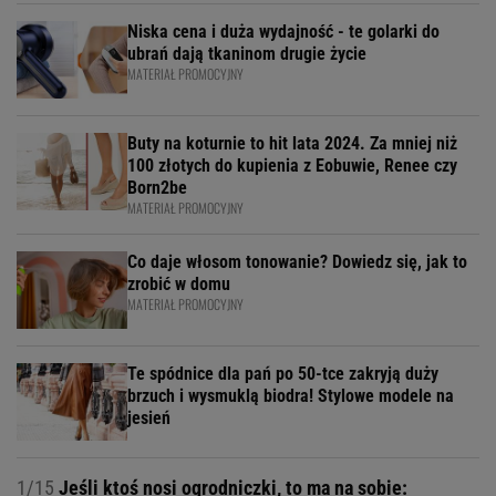
Niska cena i duża wydajność - te golarki do
ubrań dają tkaninom drugie życie
MATERIAŁ PROMOCYJNY
Buty na koturnie to hit lata 2024. Za mniej niż
100 złotych do kupienia z Eobuwie, Renee czy
Born2be
MATERIAŁ PROMOCYJNY
Co daje włosom tonowanie? Dowiedz się, jak to
zrobić w domu
MATERIAŁ PROMOCYJNY
Te spódnice dla pań po 50-tce zakryją duży
brzuch i wysmuklą biodra! Stylowe modele na
jesień
1/15
Jeśli ktoś nosi ogrodniczki, to ma na sobie: