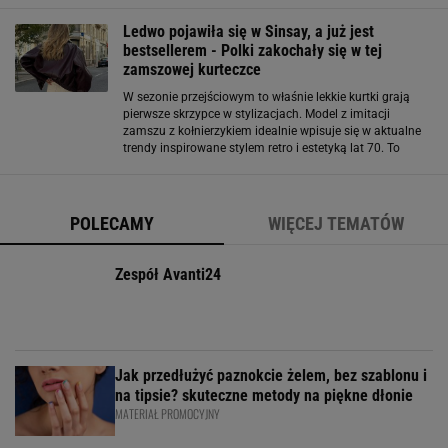
efekt, który dodaje charakteru
Ledwo pojawiła się w Sinsay, a już jest
bestsellerem - Polki zakochały się w tej
zamszowej kurteczce
W sezonie przejściowym to właśnie lekkie kurtki grają
pierwsze skrzypce w stylizacjach. Model z imitacji
zamszu z kołnierzykiem idealnie wpisuje się w aktualne
trendy inspirowane stylem retro i estetyką lat 70. To
fason, który łączy casualową swobodę z nutą elegancji.
Zamszowy efekt, który robi
POLECAMY
WIĘCEJ TEMATÓW
Zespół Avanti24
Jak przedłużyć paznokcie żelem, bez szablonu i
na tipsie? skuteczne metody na piękne dłonie
MATERIAŁ PROMOCYJNY