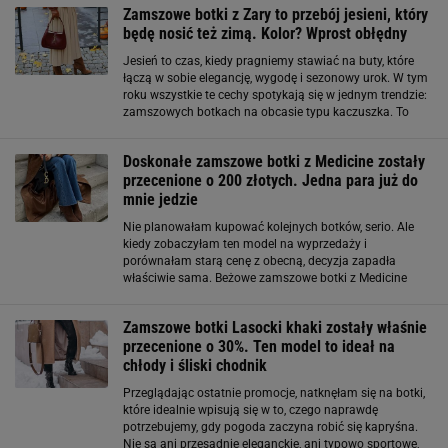
Zamszowe botki z Zary to przebój jesieni, który
będę nosić też zimą. Kolor? Wprost obłędny
Jesień to czas, kiedy pragniemy stawiać na buty, które
łączą w sobie elegancję, wygodę i sezonowy urok. W tym
roku wszystkie te cechy spotykają się w jednym trendzie:
zamszowych botkach na obcasie typu kaczuszka. To
model, który nie tylko pięknie wpisuje się w jesienną
estetykę, ale też odpowiada
Doskonałe zamszowe botki z Medicine zostały
przecenione o 200 złotych. Jedna para już do
mnie jedzie
Nie planowałam kupować kolejnych botków, serio. Ale
kiedy zobaczyłam ten model na wyprzedaży i
porównałam starą cenę z obecną, decyzja zapadła
właściwie sama. Beżowe zamszowe botki z Medicine
zostały przecenione o ponad 200 zł i wyglądają
dokładnie tak, jak buty, które nosi się non stop – bez
Zamszowe botki Lasocki khaki zostały właśnie
przecenione o 30%. Ten model to ideał na
chłody i śliski chodnik
Przeglądając ostatnie promocje, natknęłam się na botki,
które idealnie wpisują się w to, czego naprawdę
potrzebujemy, gdy pogoda zaczyna robić się kapryśna.
Nie są ani przesadnie eleganckie, ani typowo sportowe,