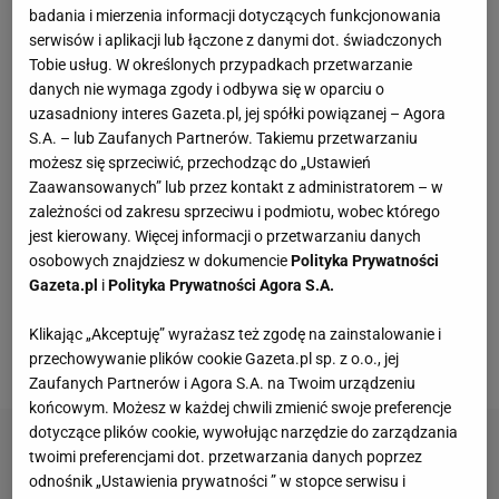
badania i mierzenia informacji dotyczących funkcjonowania
CCC przeceniło sandałki Gino Rossi o prawie 100
serwisów i aplikacji lub łączone z danymi dot. świadczonych
zł
Tobie usług. W określonych przypadkach przetwarzanie
danych nie wymaga zgody i odbywa się w oparciu o
uzasadniony interes Gazeta.pl, jej spółki powiązanej – Agora
Wróciła do prowadzenia samochodu po 12-
S.A. – lub Zaufanych Partnerów. Takiemu przetwarzaniu
letniej przerwie. Mówi, co pomogło jej
możesz się sprzeciwić, przechodząc do „Ustawień
przełamać strach
Zaawansowanych” lub przez kontakt z administratorem – w
MATERIAŁ PROMOCYJNY
zależności od zakresu sprzeciwu i podmiotu, wobec którego
Czółenka Lasocki aż 40% taniej. Kupisz je za
jest kierowany. Więcej informacji o przetwarzaniu danych
niewiele ponad 100 zł
osobowych znajdziesz w dokumencie
Polityka Prywatności
Gazeta.pl
i
Polityka Prywatności Agora S.A.
Skórzane baleriny z Sinsay za 79,99 zł. Ten
Klikając „Akceptuję” wyrażasz też zgodę na zainstalowanie i
model Mary Jane wygląda znacznie drożej
przechowywanie plików cookie Gazeta.pl sp. z o.o., jej
Zaufanych Partnerów i Agora S.A. na Twoim urządzeniu
końcowym. Możesz w każdej chwili zmienić swoje preferencje
dotyczące plików cookie, wywołując narzędzie do zarządzania
twoimi preferencjami dot. przetwarzania danych poprzez
odnośnik „Ustawienia prywatności ” w stopce serwisu i