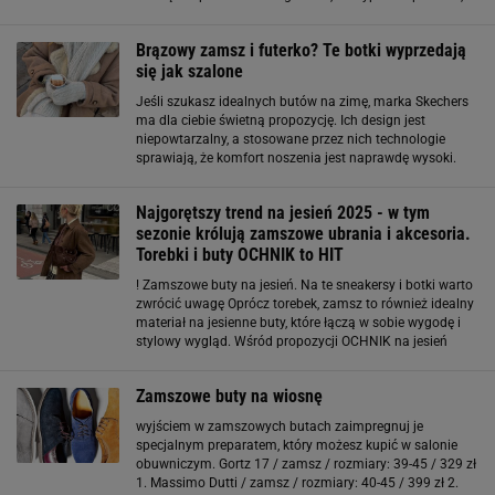
za to łączą styl z praktycznością, a to dziś największy
luksus. Zamszowe botki Lasocki
Brązowy zamsz i futerko? Te botki wyprzedają
się jak szalone
Jeśli szukasz idealnych butów na zimę, marka Skechers
ma dla ciebie świetną propozycję. Ich design jest
niepowtarzalny, a stosowane przez nich technologie
sprawiają, że komfort noszenia jest naprawdę wysoki.
Brązowe zamszowe botki damskie. Idealny wybór na
zimę Brązowy zamsz
Najgorętszy trend na jesień 2025 - w tym
sezonie królują zamszowe ubrania i akcesoria.
Torebki i buty OCHNIK to HIT
! Zamszowe buty na jesień. Na te sneakersy i botki warto
zwrócić uwagę Oprócz torebek, zamsz to również idealny
materiał na jesienne buty, które łączą w sobie wygodę i
stylowy wygląd. Wśród propozycji OCHNIK na jesień
2025 szczególnie polecam przyjrzeć się ich zamszowym
sneakersom, idealnym na miejskie
Zamszowe buty na wiosnę
wyjściem w zamszowych butach zaimpregnuj je
specjalnym preparatem, który możesz kupić w salonie
obuwniczym. Gortz 17 / zamsz / rozmiary: 39-45 / 329 zł
1. Massimo Dutti / zamsz / rozmiary: 40-45 / 399 zł 2.