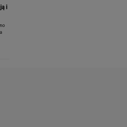
ją i
cno
wa