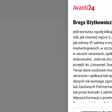
Droga Użytkownicz
jeśli wyrazisz zgodę klika
IAB, jak również Agora S
jak adresy IP, adresy e-m
marketingowych, w szcze
w swoich serwisach, aplik
dobrowolne. Jeśli nie ch
przejdź do „Ustawień Z
Twoje dane osobowe mogą
serwisów i aplikacji lub
danych nie wymaga zgody 
lub Zaufanych Partnerów
lub przez kontakt z admi
Więcej informacji o prz
Prywatności Agora S.A.