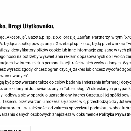
ko, Drogi Użytkowniku,
jąc „Akceptuję”, Gazeta.pl sp. z o.o. oraz jej Zaufani Partnerzy, w tym [
67
.A. będąca spółką powiązaną z Gazeta.pl sp. z o.o., będą przetwarzać T
ail czy identyfikatory plików cookie lub inne informacje zapisane w tych p
gólności na potrzeby wyświetlania reklam dopasowanych do Twoich zain
acjach i w Internecie lub personalizacji treści w nich wyświetlanych. Wyr
cesz wyrazić zgody, chcesz ograniczyć jej zakres lub chcesz wycofać zgo
aawansowanych”.
 być przetwarzane także do celów badania i mierzenia informacji dot
 łączone z danymi dot. świadczonych Tobie usług. W określonych przypad
i odbywa się w oparciu o uzasadniony interes Gazeta.pl, jej spółki powi
. Takiemu przetwarzaniu możesz się sprzeciwić, przechodząc do „Ust
nistratorem – w zależności od zakresu sprzeciwu i podmiotu, wobec które
etwarzaniu danych osobowych znajdziesz w dokumencie
Polityka Prywatn