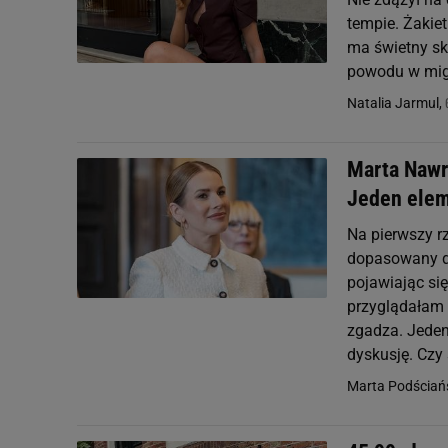
tempie. Żakie
ma świetny skł
powodu w mig s
Natalia Jarmul,
Marta Nawr
Jeden elem
Na pierwszy rz
dopasowany d
pojawiając si
przyglądałam s
zgadza. Jeden
dyskusję. Czy
Marta Podściań