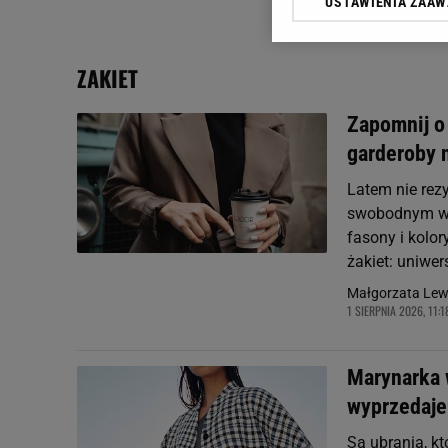
USTAWIENIA ZAA
Klikając „Akceptuję” wyra
Zaufanych Partnerów i A
dotyczące plików cookie,
ZAKIET
odnośnik „Ustawienia pr
plików cookie możliwa je
Zapomnij o
My, nasi Zaufani Partne
garderoby n
Użycie dokładnych danych
Przechowywanie informacji
Latem nie rezy
badnie odbiorców i uleps
swobodnym wyd
fasony i kolo
żakiet: uniwer
Małgorzata Lewa
1 SIERPNIA 2026, 11:1
Marynarka w
wyprzedaje 
Są ubrania, k