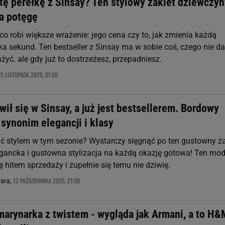
 tę perełkę z Sinsay? Ten stylowy żakiet dziewczyn
a potęgę
o robi większe wrażenie: jego cena czy to, jak zmienia każdą
ka sekund. Ten bestseller z Sinsay ma w sobie coś, czego nie da
yć. ale gdy już to dostrzeżesz, przepadniesz.
15 LISTOPADA 2025, 07:30
ił się w Sinsay, a już jest bestsellerem. Bordowy
 synonim elegancji i klasy
ić stylem w tym sezonie? Wystarczy sięgnąć po ten gustowny ża
legancka i gustowna stylizacja na każdą okazję gotowa! Ten mod
ię hitem sprzedaży i zupełnie się temu nie dziwię.
12 PAŹDZIERNIKA 2025, 21:30
twa,
marynarka z twistem - wygląda jak Armani, a to H&