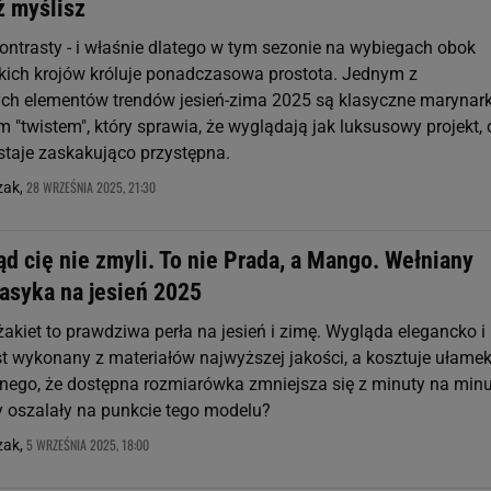
ż myślisz
ntrasty - i właśnie dlatego w tym sezonie na wybiegach obok
ich krojów króluje ponadczasowa prostota. Jednym z
ch elementów trendów jesień-zima 2025 są klasyczne marynark
m "twistem", który sprawia, że wyglądają jak luksusowy projekt,
staje zaskakująco przystępna.
28 WRZEŚNIA 2025, 21:30
zak,
d cię nie zmyli. To nie Prada, a Mango. Wełniany
lasyka na jesień 2025
akiet to prawdziwa perła na jesień i zimę. Wygląda elegancko i
st wykonany z materiałów najwyższej jakości, a kosztuje ułame
wnego, że dostępna rozmiarówka zmniejsza się z minuty na minu
 oszalały na punkcie tego modelu?
5 WRZEŚNIA 2025, 18:00
zak,