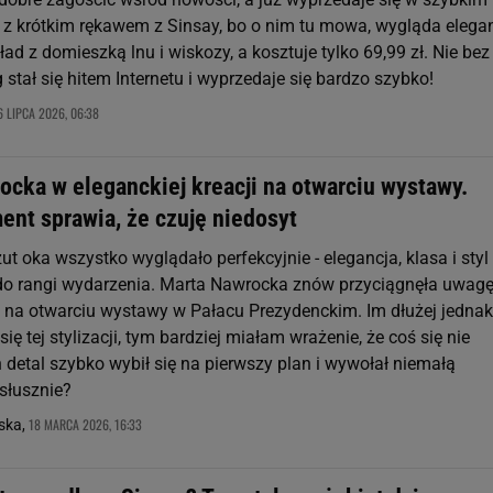
t z krótkim rękawem z Sinsay, bo o nim tu mowa, wygląda elega
ad z domieszką lnu i wiskozy, a kosztuje tylko 69,99 zł. Nie bez
tał się hitem Internetu i wyprzedaje się bardzo szybko!
6 LIPCA 2026, 06:38
ocka w eleganckiej kreacji na otwarciu wystawy.
ent sprawia, że czuję niedosyt
ut oka wszystko wyglądało perfekcyjnie - elegancja, klasa i styl
o rangi wydarzenia. Marta Nawrocka znów przyciągnęła uwagę
ę na otwarciu wystawy w Pałacu Prezydenckim. Im dłużej jednak
ię tej stylizacji, tym bardziej miałam wrażenie, że coś się nie
 detal szybko wybił się na pierwszy plan i wywołał niemałą
 słusznie?
18 MARCA 2026, 16:33
ska,