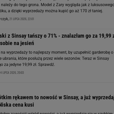
należy do tego grona. Model z Zary wygląda jak z luksusoweg
iku, a dzięki wyprzedaży można kupić go aż 170 zł taniej.
21 LIPCA 2026, 22:01
rczyk,
ki z Sinsay tańszy o 71% - znalazłam go za 19,99 z
sobie na jesień
 na wyprzedaży to najlepszy moment, by uzupełnić garderobę o
ubrania, które posłużą przez wiele sezonów. Teraz w Sinsay
o za jedyne 19,99 zł. Sprawdź.
14 LIPCA 2026, 20:03
rótkim rękawem to nowość w Sinsay, a już wyprzeda
Niska cena kusi
 dobre zagościć wśród nowości, a już wyprzedaje się w szybkim