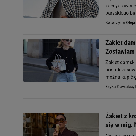
zdecydowanie 
paryskiego but
Katarzyna Oleja
Żakiet dams
Zostawiam 
Żakiet damski
ponadczasowe 
można kupić g
Eryka Kawalec,
Żakiet z k
się w mig. 
Nie zdążył na