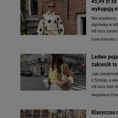
45,99 zł za
wykupują n
Nie wiadomo, c
stylówkę w kil
od razu zauważ
Eryka Kawalec,
Ledwo pojaw
żakiecik to
Jak onieśmiel
z Sinsay, a e
od razu stał s
Magdalena Pas
Klasyczna 