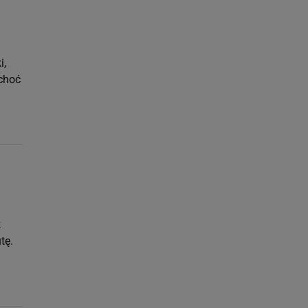
i,
 choć
k
tę.