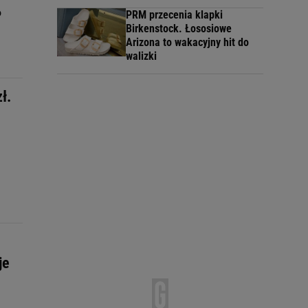
o
PRM przecenia klapki
Birkenstock. Łososiowe
Arizona to wakacyjny hit do
walizki
ł.
je