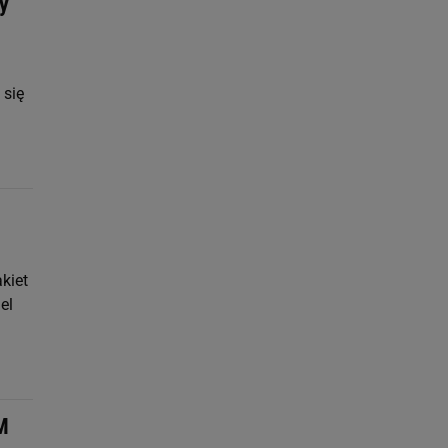
y
 się
kiet
el
M