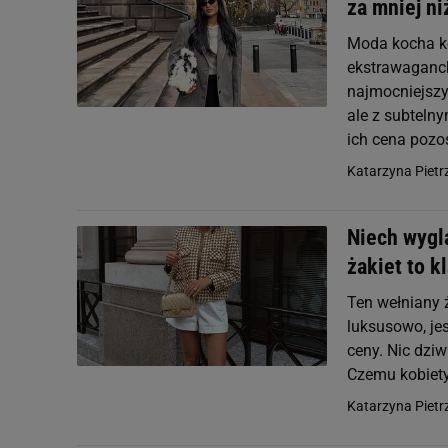
za mniej ni
Moda kocha ko
ekstrawaganck
najmocniejszy
ale z subtelny
ich cena pozo
Katarzyna Pietr
Niech wyglą
żakiet to k
Ten wełniany ż
luksusowo, je
ceny. Nic dzi
Czemu kobiety
Katarzyna Pietr