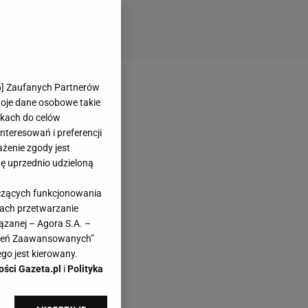
6
] Zaufanych Partnerów
woje dane osobowe takie
likach do celów
teresowań i preferencji
ażenie zgody jest
dę uprzednio udzieloną
yczących funkcjonowania
kach przetwarzanie
ązanej – Agora S.A. –
awień Zaawansowanych”
go jest kierowany.
ości Gazeta.pl
i
Polityka