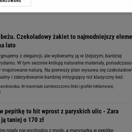
WANSOWANE
żasz też zgodę na zainstalowanie i przechowywanie plików cookie Gazeta.p
gora S.A. na Twoim urządzeniu końcowym. Możesz w każdej chwili zmien
 wywołując narzędzie do zarządzania twoimi preferencjami dot. przetw
ywatności ” w stopce serwisu i przechodząc do „Ustawień Zaawansowan
st także za pomocą ustawień przeglądarki.
 beżu. Czekoladowy żakiet to najmodniejszy elem
rzy i Agora S.A. możemy przetwarzać dane osobowe w następujących cel
a lato
 geolokalizacyjnych. Aktywne skanowanie charakterystyki urządzenia do
 na urządzeniu lub dostęp do nich. Spersonalizowane reklamy i treści, p
gnujemy z elegancji, ale wybieramy ją w lżejszym, bardziej
zanie usług.
Lista Zaufanych Partnerów
aniu. W tym sezonie królują naturalne materiały, ponadczas
ry inspirowane naturą. Na pierwszy plan wysuwa się czekoladow
salny i zdecydowanie bardziej intrygujący niż klasyczny beż.
ndowska, W materiale zamieszczono linki i grafiki reklamowe,
8
 pepitkę to hit wprost z paryskich ulic - Zara
ją taniej o 170 zł
tóre nigdy nie wychodzą z mody, a marynarka w pepitkę