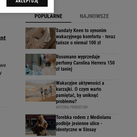
AKCEPTUJĘ
l sp. z o.o., jej
ić swoje preferencje
POPULARNE
NAJNOWSZE
arzania danych poprzez
ych”. Zmiana ustawień
Sandały Keen to synonim
wakacyjnego komfortu - teraz
ent
tańsze o niemal 100 zł
ach:
 celów identyfikacji.
omiar reklam i treści,
Rossmann wyprzedaje
perfumy Carolina Herrera 150
owe
zł taniej
y
Wakacyjne aktywności a
kurzajki. O czym warto
pamiętać, by uniknąć
problemu?
MATERIAŁ PROMOCYJNY
Torebka rodem z Mediolanu
podbije jesienne ulice -
identyczne w Sinsay