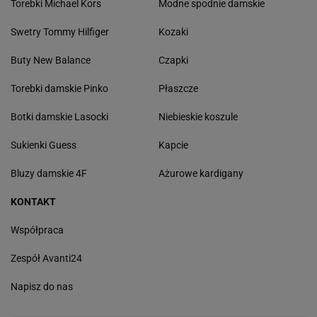
Torebki Michael Kors
Modne spodnie damskie
Swetry Tommy Hilfiger
Kozaki
Buty New Balance
Czapki
Torebki damskie Pinko
Płaszcze
Botki damskie Lasocki
Niebieskie koszule
Sukienki Guess
Kapcie
Bluzy damskie 4F
Ażurowe kardigany
KONTAKT
Współpraca
Zespół Avanti24
Napisz do nas