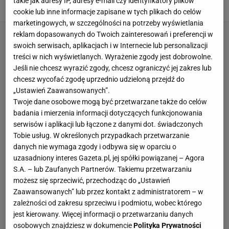
takie jak adresy IP, adresy e-mail czy identyfikatory plików
16 STYCZNIA 2026, 10:00
Kaja Kuskowska,
cookie lub inne informacje zapisane w tych plikach do celów
marketingowych, w szczególności na potrzeby wyświetlania
reklam dopasowanych do Twoich zainteresowań i preferencji w
swoich serwisach, aplikacjach i w Internecie lub personalizacji
treści w nich wyświetlanych. Wyrażenie zgody jest dobrowolne.
Jeśli nie chcesz wyrazić zgody, chcesz ograniczyć jej zakres lub
chcesz wycofać zgodę uprzednio udzieloną przejdź do
„Ustawień Zaawansowanych”.
Twoje dane osobowe mogą być przetwarzane także do celów
badania i mierzenia informacji dotyczących funkcjonowania
serwisów i aplikacji lub łączone z danymi dot. świadczonych
Tobie usług. W określonych przypadkach przetwarzanie
danych nie wymaga zgody i odbywa się w oparciu o
uzasadniony interes Gazeta.pl, jej spółki powiązanej – Agora
S.A. – lub Zaufanych Partnerów. Takiemu przetwarzaniu
możesz się sprzeciwić, przechodząc do „Ustawień
Zaawansowanych” lub przez kontakt z administratorem – w
zależności od zakresu sprzeciwu i podmiotu, wobec którego
jest kierowany. Więcej informacji o przetwarzaniu danych
osobowych znajdziesz w dokumencie
Polityka Prywatności