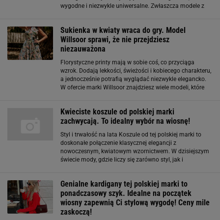
wygodne i niezwykle uniwersalne. Zwłaszcza modele z
subtelnymi wzorami, które przełamują klasykę i dodają
stylizacji świeżości. W Willsoor
Sukienka w kwiaty wraca do gry. Model
Willsoor sprawi, że nie przejdziesz
niezauważona
Florystyczne printy mają w sobie coś, co przyciąga
wzrok. Dodają lekkości, świeżości i kobiecego charakteru,
a jednocześnie potrafią wyglądać niezwykle elegancko.
W ofercie marki Willsoor znajdziesz wiele modeli, które
łączą modne wzory z dopracowanymi fasonami. Na lato
będą jak znalazł
Kwieciste koszule od polskiej marki
zachwycają. To idealny wybór na wiosnę!
Styl i trwałość na lata Koszule od tej polskiej marki to
doskonałe połączenie klasycznej elegancji z
nowoczesnym, kwiatowym wzornictwem. W dzisiejszym
świecie mody, gdzie liczy się zarówno styl, jak i
indywidualność, kwiatowe wzory na koszulach Willsoor
zyskują coraz większe uznanie wśród kobiet
Genialne kardigany tej polskiej marki to
ponadczasowy szyk. Idealne na początek
wiosny zapewnią Ci stylową wygodę! Ceny mile
zaskoczą!