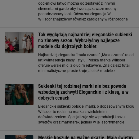
odcieniowi łatwo można go zestawić z innymi
elementami garderoby, tworząc zawsze modny i
ponadczasowy look. Odważna elegancja W
Willsoor znajdziemy również kardigany w różnorodnej
kolorystyce. Od żółtego, pomarańczowego i
czerwonego po głębokie bordo. Kolory dodają każdej
Tak wyglądają najbardziej eleganckie sukienki
stylizacji charakteru i energii
na zimowy sezon. Wybrałyśmy najlepsze
modele dla dojrzałych kobiet
Najbardziej elegancka "mała czarna" „Mała czarna" to od
lat kwintesencja klasy i stylu. Polska marka Willsoor
oferuje wersje midi z długim rękawem. Znajdziesz tutaj
minimalistyczne, proste kroje, ale też modele z
delikatnymi tiulowymi rękawami i ozdobnymi kokardami
w talii. Te sukienki są idealne
Sukienki tej rodzimej marki nie bez powodu
wzbudzają zachwyt! Eleganckie i z klasą, a w
dobrych cenach
Eleganckie sukienki polskiej marki: o dopasowanym kroju
Willsoor to rodzinna marka z wieloletnim
doświadczeniem. Specjalizuje się w produkcji koszul,
swetrów oraz marynarek, jednak w jej asortymencie
znajdziemy także piękne, eleganckie sukienki. To modele
doskonałe na każdą okazję - z powodzeniem
Męskie koszule na ważne okazje. Mają świetny