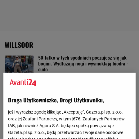
WILLSOOR
50-latko w tych spodniach poczujesz się jak
bogini. Wydłużają nogi i wysmuklają biodra -
cudo
24 LUTEGO 2026, 11:37
Klaudia Kierzkowska,
Krata, która odmładza i wysmukla. Ten fason
Droga Użytkowniczko, Drogi Użytkowniku,
pokochają w 2026 kobiety po 40-tce
10 LUTEGO 2026, 10:04
Natalia Piwek,
jeśli wyrazisz zgodę klikając „Akceptuję”, Gazeta.pl sp. z o.o.
oraz jej Zaufani Partnerzy, w tym [
676
] Zaufanych Partnerów
To najlepsze kolszule dla pań po 50-tce.
IAB, jak również Agora S.A. będąca spółką powiązaną z
Szykowne, dobre na każdą sylwetkę, a do tego
Gazeta.pl sp. z o.o., będą przetwarzać Twoje dane osobowe
odmłodzą