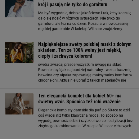
krój i pasują nie tylko do garnituru
Ma być wygodnie, dobrze jakościowo i tak, żeby koszulę
dało się nosić w różnych sytuacjach. Nie tylko do
garnituru, ale też na co dzień. Koszula w nowoczesnej
męskiej garderobie W kolekcji Willsoor znajdziemy
koszule biznesowe o kroju taliowanym i regularnym.
Taliowane modele są bardziej dopasowane
Najpiękniejsze swetry polskiej marki z dobrym
składem. Ten ze 100% wełny jest miękki,
ciepły i zachwyca kolorem!
swetra zwracaj przede wszystkim uwagę na skład.
Powinien być jak najbardziej naturalny - wełna, kaszmir,
bawełna czy alpaka zapewniają maksymalny komfort w
chłodne dni. Aktualnie ubrań z takich materiałów nie
trzeba szukać daleko! Rodzima marka Willsoor ma w
swojej ofercie szeroki wybór swetrów z dobrym
Ten elegancki komplet dla kobiet 50+ ma
świetny wzór. Spódnica też robi wrażenie
Eleganckie komplety damskie dla pań po 50-tce to dziś
coś więcej niż tylko klasyczna moda. To sposób na
wygodę, pewność siebie i szybkie tworzenie stylizacji bez
zbędnego kombinowania. W sklepie Willsoor ciekawych
propozycji nie brakuje. Elegancja, która zachwyca.
Dodaje też pewności