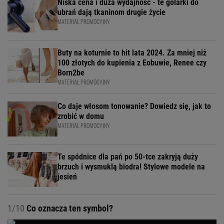
Niska cena i duża wydajność - te golarki do
ubrań dają tkaninom drugie życie
MATERIAŁ PROMOCYJNY
Buty na koturnie to hit lata 2024. Za mniej niż
100 złotych do kupienia z Eobuwie, Renee czy
Born2be
MATERIAŁ PROMOCYJNY
Co daje włosom tonowanie? Dowiedz się, jak to
zrobić w domu
MATERIAŁ PROMOCYJNY
Te spódnice dla pań po 50-tce zakryją duży
brzuch i wysmuklą biodra! Stylowe modele na
jesień
1/10
Co oznacza ten symbol?