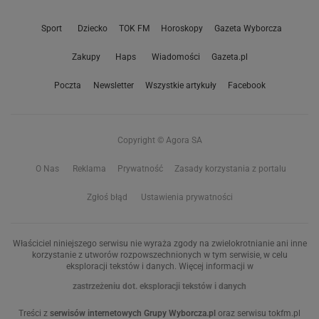
Sport
Dziecko
TOK FM
Horoskopy
Gazeta Wyborcza
Zakupy
Haps
Wiadomości
Gazeta.pl
Poczta
Newsletter
Wszystkie artykuły
Facebook
Copyright © Agora SA
O Nas
Reklama
Prywatność
Zasady korzystania z portalu
Zgłoś błąd
Ustawienia prywatności
Właściciel niniejszego serwisu nie wyraża zgody na zwielokrotnianie ani inne
korzystanie z utworów rozpowszechnionych w tym serwisie, w celu
eksploracji tekstów i danych. Więcej informacji w
zastrzeżeniu dot. eksploracji tekstów i danych
Treści z
serwisów internetowych Grupy Wyborcza.pl
oraz serwisu tokfm.pl