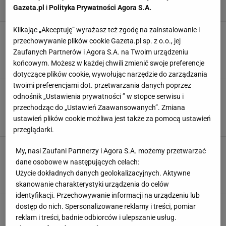
Gazeta.pl
i
Polityka Prywatności Agora S.A.
Klikając „Akceptuję” wyrażasz też zgodę na zainstalowanie i
60-latki pokochały te sukienki na święta.
przechowywanie plików cookie Gazeta.pl sp. z o.o., jej
Eleganckie, a kroje ukryją brzuszek i boczki -
HIT
Zaufanych Partnerów i Agora S.A. na Twoim urządzeniu
końcowym. Możesz w każdej chwili zmienić swoje preferencje
3 GRUDNIA 2025, 11:00
Natalia Piwek,
dotyczące plików cookie, wywołując narzędzie do zarządzania
twoimi preferencjami dot. przetwarzania danych poprzez
Eleganckie sukienki na świateczne okazje z
odnośnik „Ustawienia prywatności ” w stopce serwisu i
kolekcji polskiej marki. Te kroje sprzyjają
przechodząc do „Ustawień Zaawansowanych”. Zmiana
każdej sylwetce
ustawień plików cookie możliwa jest także za pomocą ustawień
28 LISTOPADA 2025, 12:30
Natalia Piwek,
przeglądarki.
Ta polska marka ma w ofercie kurtki damskie i
My, nasi Zaufani Partnerzy i Agora S.A. możemy przetwarzać
męskie w sam raz na wczesną jesień. Lekkie i
dane osobowe w następujących celach:
stylowe, świetnie chronią przed wiatrem
Użycie dokładnych danych geolokalizacyjnych. Aktywne
1 WRZEŚNIA 2025, 20:20
Agata Zielińska,
skanowanie charakterystyki urządzenia do celów
identyfikacji. Przechowywanie informacji na urządzeniu lub
Sukienki, w których zadasz szyku na ważnych
dostęp do nich. Spersonalizowane reklamy i treści, pomiar
uroczystościach! Rozkloszowane to nasz HIT.
reklam i treści, badnie odbiorców i ulepszanie usług.
Piękne kolory