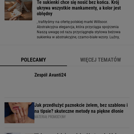
Te sukienki chce się nosić bez końca. Krój
ukrywa wszystkie mankamenty, a kolor jest
obłędny
, trafiłyśmy na ofertę polskiej marki Willsoor.
Abstrakcyjna elegancja, która przyciąga spojrzenia
Naszą uwagę od razu przyciągnęła stylowa beżowa
sukienka w abstrakcyjne, czarno-białe wzory. Luźny,
trapezowy fason sprawia, że model pięknie układa się na
sylwetce i daje pełną swobodę ruchów, jednocześnie
POLECAMY
WIĘCEJ TEMATÓW
Zespół Avanti24
Jak przedłużyć paznokcie żelem, bez szablonu i
na tipsie? skuteczne metody na piękne dłonie
MATERIAŁ PROMOCYJNY