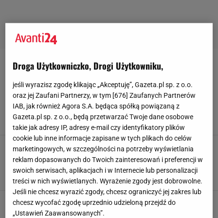
Droga Użytkowniczko, Drogi Użytkowniku,
STYLIZACJE-DO-BIURA
jeśli wyrazisz zgodę klikając „Akceptuję”, Gazeta.pl sp. z o.o.
Jesienny officecore z pazurem i modowym
oraz jej Zaufani Partnerzy, w tym [
676
] Zaufanych Partnerów
zacięciem. Damskie krawaty biją rekordy
IAB, jak również Agora S.A. będąca spółką powiązaną z
popularności
Gazeta.pl sp. z o.o., będą przetwarzać Twoje dane osobowe
14 PAŹDZIERNIKA 2025, 15:45
Natalia Piwek,
takie jak adresy IP, adresy e-mail czy identyfikatory plików
cookie lub inne informacje zapisane w tych plikach do celów
Wybieramy najmodniejsze koszule do pracy,
marketingowych, w szczególności na potrzeby wyświetlania
mają polską metkę. Satynowy materiał jest
reklam dopasowanych do Twoich zainteresowań i preferencji w
szykowny i elegancki jak perły
swoich serwisach, aplikacjach i w Internecie lub personalizacji
5 WRZEŚNIA 2025, 14:20
Agata Zielińska,
treści w nich wyświetlanych. Wyrażenie zgody jest dobrowolne.
Jeśli nie chcesz wyrazić zgody, chcesz ograniczyć jej zakres lub
chcesz wycofać zgodę uprzednio udzieloną przejdź do
„Ustawień Zaawansowanych”.