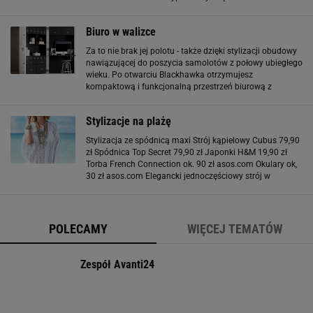
stylizacji do biura dobiera klasyczne czółenka.
Pamiętajcie jednak, że to co klasyczne nie musi być
Biuro w walizce
nudne
Za to nie brak jej polotu - także dzięki stylizacji obudowy
nawiązującej do poszycia samolotów z połowy ubiegłego
wieku. Po otwarciu Blackhawka otrzymujesz
kompaktową i funkcjonalną przestrzeń biurową z
wysuwanym blatem, półkami oraz szufladami. Idealny
sekretarzyk do nowoczesnego, surowego wnętrza
Stylizacje na plażę
Stylizacja ze spódnicą maxi Strój kąpielowy Cubus 79,90
zł Spódnica Top Secret 79,90 zł Japonki H&M 19,90 zł
Torba French Connection ok. 90 zł asos.com Okulary ok,
30 zł asos.com Elegancki jednoczęściowy strój w
mocnym kolorze nawiązuje do klasycznego stylu lat 50.
Marszczenia w okolicach brzucha
POLECAMY
WIĘCEJ TEMATÓW
Zespół Avanti24