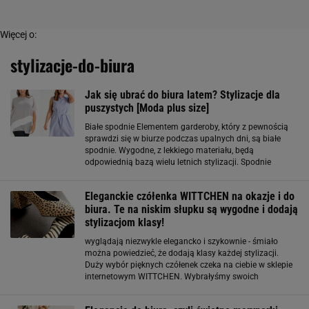
Więcej o:
stylizacje-do-biura
Jak się ubrać do biura latem? Stylizacje dla
puszystych [Moda plus size]
Białe spodnie Elementem garderoby, który z pewnością
sprawdzi się w biurze podczas upalnych dni, są białe
spodnie. Wygodne, z lekkiego materiału, będą
odpowiednią bazą wielu letnich stylizacji. Spodnie
możesz połączyć z cienką koszulą w delikatne, pionowe
prążki, które optycznie wydłużą
Eleganckie czółenka WITTCHEN na okazje i do
biura. Te na niskim słupku są wygodne i dodają
stylizacjom klasy!
wyglądają niezwykle elegancko i szykownie - śmiało
można powiedzieć, że dodają klasy każdej stylizacji.
Duży wybór pięknych czółenek czeka na ciebie w sklepie
internetowym WITTCHEN. Wybrałyśmy swoich
faworytów! Naszą pierwszą propozycją są modele w
jesiennych kolorach, takich jak brązy, burgundy