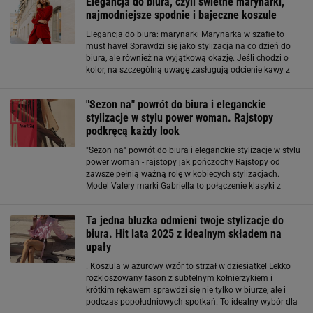
Elegancja do biura, czyli świetne marynarki,
najmodniejsze spodnie i bajeczne koszule
Elegancja do biura: marynarki Marynarka w szafie to
must have! Sprawdzi się jako stylizacja na co dzień do
biura, ale również na wyjątkową okazję. Jeśli chodzi o
kolor, na szczególną uwagę zasługują odcienie kawy z
mlekiem, a to ze względu na swą siłę elegancji. Bez
wątpienia są ponadczasowe
"Sezon na" powrót do biura i eleganckie
stylizacje w stylu power woman. Rajstopy
podkręcą każdy look
"Sezon na" powrót do biura i eleganckie stylizacje w stylu
power woman - rajstopy jak pończochy Rajstopy od
zawsze pełnią ważną rolę w kobiecych stylizacjach.
Model Valery marki Gabriella to połączenie klasyki z
wyrazistym akcentem retro. Czarny wzór imitujący
pończochy pięknie eksponuje uda
Ta jedna bluzka odmieni twoje stylizacje do
biura. Hit lata 2025 z idealnym składem na
upały
. Koszula w ażurowy wzór to strzał w dziesiątkę! Lekko
rozkloszowany fason z subtelnym kołnierzykiem i
krótkim rękawem sprawdzi się nie tylko w biurze, ale i
podczas popołudniowych spotkań. To idealny wybór dla