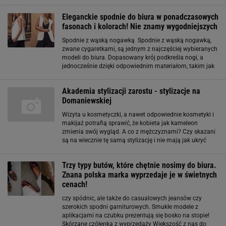
kobiet, które chcą zachować formalny charakter stylizacji,
dodając jej wyrazistego akcentu. Model
Eleganckie spodnie do biura w ponadczasowych
fasonach i kolorach! Nie znamy wygodniejszych
Spodnie z wąską nogawką Spodnie z wąską nogawką,
zwane cygaretkami, są jednym z najczęściej wybieranych
modeli do biura. Dopasowany krój podkreśla nogi, a
jednocześnie dzięki odpowiednim materiałom, takim jak
wełna, bawełna z domieszką elastanu, czy wysokiej
jakości poliester, mogą być
Akademia stylizacji zarostu - stylizacje na
Domaniewskiej
Wizyta u kosmetyczki, a nawet odpowiednie kosmetyki i
makijaż potrafią sprawić, że kobieta jak kameleon
zmienia swój wygląd. A co z mężczyznami? Czy skazani
są na wiecznie tę samą stylizację i nie mają jak ukryć
mankamentów swojej urody? Niekoniecznie! Chcąc
edukować panów, jak łatwo można zmienić
Trzy typy butów, które chętnie nosimy do biura.
Znana polska marka wyprzedaje je w świetnych
cenach!
czy spódnic, ale także do casualowych jeansów czy
szerokich spodni garniturowych. Smukłe modele z
aplikacjami na czubku prezentują się bosko na stopie!
Skórzane czółenka z wyprzedaży Większość z nas do