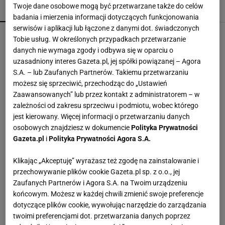
Twoje dane osobowe mogą być przetwarzane także do celów
POPULARNE
NAJNOWSZE
badania i mierzenia informacji dotyczących funkcjonowania
serwisów i aplikacji lub łączone z danymi dot. świadczonych
CCC przeceniło sandałki Gino Rossi o prawie 100
Tobie usług. W określonych przypadkach przetwarzanie
zł
danych nie wymaga zgody i odbywa się w oparciu o
uzasadniony interes Gazeta.pl, jej spółki powiązanej – Agora
S.A. – lub Zaufanych Partnerów. Takiemu przetwarzaniu
Czółenka Lasocki aż 40% taniej. Kupisz je za
możesz się sprzeciwić, przechodząc do „Ustawień
niewiele ponad 100 zł
Zaawansowanych” lub przez kontakt z administratorem – w
zależności od zakresu sprzeciwu i podmiotu, wobec którego
jest kierowany. Więcej informacji o przetwarzaniu danych
Nie czekaj, aż będzie za późno. To może
osobowych znajdziesz w dokumencie
Polityka Prywatności
oznaczać, że szkoła przestała służyć dziecku
Gazeta.pl
i
Polityka Prywatności Agora S.A.
MATERIAŁ PROMOCYJNY
Klikając „Akceptuję” wyrażasz też zgodę na zainstalowanie i
Skórzane baleriny kupisz za 79 zł. Sinsay
przechowywanie plików cookie Gazeta.pl sp. z o.o., jej
zachwyca mięciutkim modelem
Zaufanych Partnerów i Agora S.A. na Twoim urządzeniu
końcowym. Możesz w każdej chwili zmienić swoje preferencje
dotyczące plików cookie, wywołując narzędzie do zarządzania
Mniej niż 50 zł, a pachną luksusem. Te perfumy
twoimi preferencjami dot. przetwarzania danych poprzez
z Rossmanna pachną godzinami