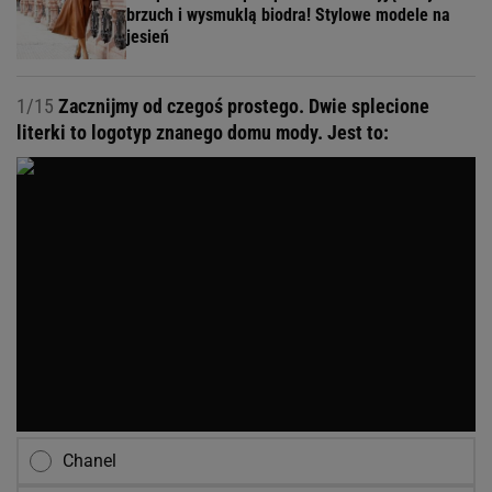
brzuch i wysmuklą biodra! Stylowe modele na
jesień
1/15
Zacznijmy od czegoś prostego. Dwie splecione
literki to logotyp znanego domu mody. Jest to:
Chanel