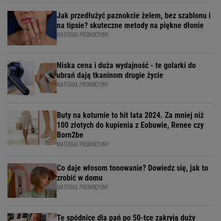
Jak przedłużyć paznokcie żelem, bez szablonu i
na tipsie? skuteczne metody na piękne dłonie
MATERIAŁ PROMOCYJNY
Niska cena i duża wydajność - te golarki do
ubrań dają tkaninom drugie życie
MATERIAŁ PROMOCYJNY
Buty na koturnie to hit lata 2024. Za mniej niż
100 złotych do kupienia z Eobuwie, Renee czy
Born2be
MATERIAŁ PROMOCYJNY
Co daje włosom tonowanie? Dowiedz się, jak to
zrobić w domu
MATERIAŁ PROMOCYJNY
Te spódnice dla pań po 50-tce zakryją duży