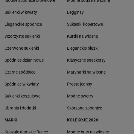
Modne spódnice ołówkowe
Modne botki na wiosnę
Sukienki w kwiaty
Legginsy
Eleganckie spódnice
Sukienki kopertowe
Wzorzyste sukienki
Kurtki na wiosnę
Czerwone sukienki
Eleganckie bluzki
Spódnice dzianinowe
Klasyczne sneakersy
Czarne spódnice
Marynarki na wiosnę
Spódnice w kwiaty
Proste jeansy
Sukienki koszulowe
Modne swetry
Ubrania i dodatki
Skórzane spódnice
MARKI
KOLEKCJE 2026
Koszule damskie Renee
Modne buty na wiosnę