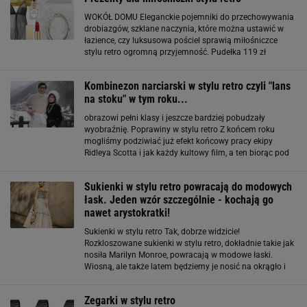
WOKÓŁ DOMU Eleganckie pojemniki do przechowywania
drobiazgów, szklane naczynia, które można ustawić w
łazience, czy luksusowa pościel sprawią miłośniczce
stylu retro ogromną przyjemność. Pudełka 119 zł
zalando.pl / Taca 280 zł fafarafa.pl / Pościel od 159 zł
zalando.pl / Karafka 159 zł Zara Home
Kombinezon narciarski w stylu retro czyli "lans
na stoku" w tym roku...
obrazowi pełni klasy i jeszcze bardziej pobudzały
wyobraźnię. Poprawiny w stylu retro Z końcem roku
mogliśmy podziwiać już efekt końcowy pracy ekipy
Ridleya Scotta i jak każdy kultowy film, a ten biorąc pod
uwagę tematykę stał się takim od samego zarodka,
zainspirował wielu do sięgnięcia po stylizacje
Sukienki w stylu retro powracają do modowych
łask. Jeden wzór szczególnie - kochają go
nawet arystokratki!
Sukienki w stylu retro Tak, dobrze widzicie!
Rozkloszowane sukienki w stylu retro, dokładnie takie jak
nosiła Marilyn Monroe, powracają w modowe łaski.
Wiosną, ale także latem będziemy je nosić na okrągło i
raczej szybko nam się nie znudzą. Warto dodać, że
szczególnie pożądanym printem w
Zegarki w stylu retro