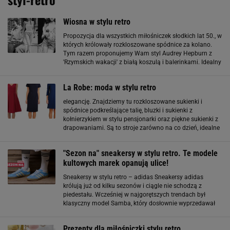
Wiosna w stylu retro
Propozycja dla wszystkich miłośniczek słodkich lat 50., w
których królowały rozkloszowane spódnice za kolano.
Tym razem proponujemy Wam styl Audrey Hepburn z
'Rzymskich wakacji' z białą koszulą i balerinkami. Idealny
zestaw na spacery w mieście. Biała koszula Reserved
59,90 zł Chabrowa spódnica
La Robe: moda w stylu retro
elegancję. Znajdziemy tu rozkloszowane sukienki i
spódnice podkreślające talię, bluzki i sukienki z
kołnierzykiem w stylu pensjonarki oraz piękne sukienki z
drapowaniami. Są to stroje zarówno na co dzień, idealne
do pracy, jak i sukienki na wieczorne wyjście - eleganckie,
ale jednocześnie bardzo efektowne
"Sezon na" sneakersy w stylu retro. Te modele
kultowych marek opanują ulice!
Sneakersy w stylu retro – adidas Sneakersy adidas
królują już od kilku sezonów i ciągle nie schodzą z
piedestału. Wcześniej w najgorętszych trendach był
klasyczny model Samba, który dosłownie wyprzedawał
się w mgnieniu oka. Teraz warto uwagę zwrócić na
sneakersy przypominające te, które nosili
Prezenty dla miłośniczki stylu retro