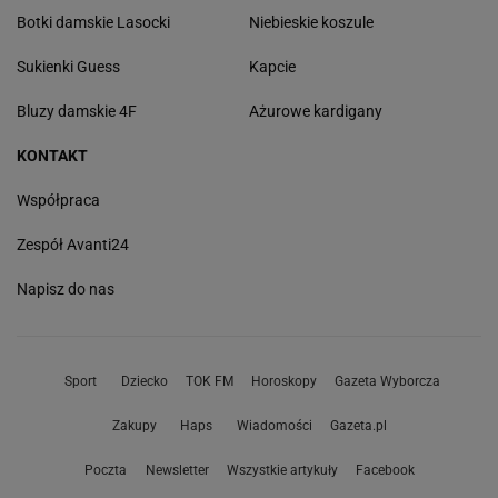
Botki damskie Lasocki
Niebieskie koszule
Sukienki Guess
Kapcie
Bluzy damskie 4F
Ażurowe kardigany
KONTAKT
Współpraca
Zespół Avanti24
Napisz do nas
Sport
Dziecko
TOK FM
Horoskopy
Gazeta Wyborcza
Zakupy
Haps
Wiadomości
Gazeta.pl
Poczta
Newsletter
Wszystkie artykuły
Facebook