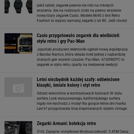
jakiś tablet, zegarek pewnie nie robi na młodych
wrażenia. Ale na rodzicach zrobi na pewno wrażenie
nowy/stary zegarek Casio. Modele B640 z linii Retro
Fashion to wypisz wymaluj zegarki z lat 80. Jeśli chodzi
o stylistykę. W środku pewnie ciut inny mechanizm. Są
wyposażone są w podświetlenie LED, stoper, timer
Casio przygotowało zegarek dla wielbicieli
stylu retro i gry Pac-Man
Japoński producent elektroniki ogłosił nową współpracę
z Bandai Namco, która składa hołd jednej z najbardziej
znanych gier wszech czasów: Pac-Man. A100WEPC to
zegarek w stylu retro, oparty na niedawnej reedycji
cyfrowego zegarka F-100. Ten zegarek został pierwotnie
wydany w 1978 roku
Letni niezbędnik każdej szafy: odświeżone
klasyki, śmiałe kolory i styl retro
Odzież wierzchnia w kontrastowych kolorach W stylu
surfera Look wyluzowanego, kalifornijskiego surfera
nigdy nie wychodzi z mody! Na gorące letnie dni marka
Levi's? przygotowała linię inspirowanych stylem vintage
T-shirtów, które doskonale oddają ten styl. T-shirty Levi's?
we współpracy z X Bud'em
Zegarki Armani: kolekcja retro
316L Zapięcie: motylkowe Wodoszczelność: 5 ATM Cena: