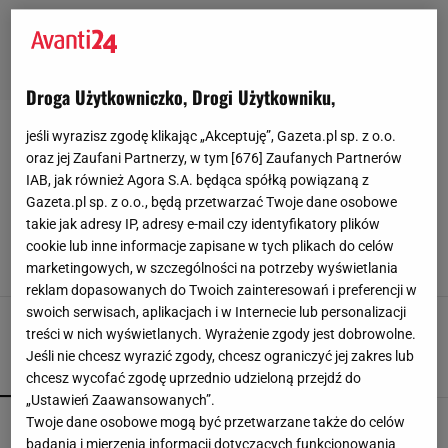
Droga Użytkowniczko, Drogi Użytkowniku,
jeśli wyrazisz zgodę klikając „Akceptuję”, Gazeta.pl sp. z o.o.
STYL-RETRO
oraz jej Zaufani Partnerzy, w tym [
676
] Zaufanych Partnerów
IAB, jak również Agora S.A. będąca spółką powiązaną z
Niegdyś symbolem stylu Brigitte Bardot i
Gazeta.pl sp. z o.o., będą przetwarzać Twoje dane osobowe
Marilyn Monroe, dziś nosi je księżna Kate.
Sukienki w stylu retro założysz na wszystkie
takie jak adresy IP, adresy e-mail czy identyfikatory plików
letnie okazje!
cookie lub inne informacje zapisane w tych plikach do celów
marketingowych, w szczególności na potrzeby wyświetlania
14 MAJA 2025, 13:35
Julia Goljan,
reklam dopasowanych do Twoich zainteresowań i preferencji w
swoich serwisach, aplikacjach i w Internecie lub personalizacji
treści w nich wyświetlanych. Wyrażenie zgody jest dobrowolne.
Jeśli nie chcesz wyrazić zgody, chcesz ograniczyć jej zakres lub
POPULARNE
NAJNOWSZE
chcesz wycofać zgodę uprzednio udzieloną przejdź do
„Ustawień Zaawansowanych”.
Sandały Keen to synonim wakacyjnego komfortu
Twoje dane osobowe mogą być przetwarzane także do celów
- teraz tańsze o niemal 100 zł
badania i mierzenia informacji dotyczących funkcjonowania