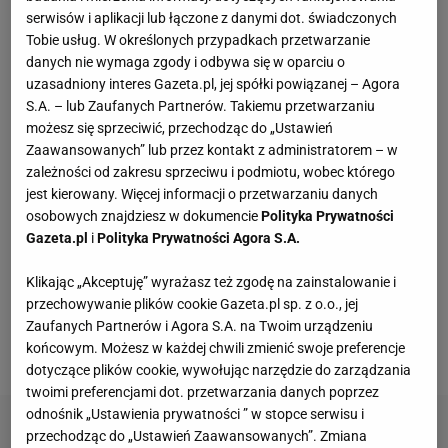
serwisów i aplikacji lub łączone z danymi dot. świadczonych
Tobie usług. W określonych przypadkach przetwarzanie
Rossmann wyprzedaje perfumy Carolina Herrera
danych nie wymaga zgody i odbywa się w oparciu o
150 zł taniej
uzasadniony interes Gazeta.pl, jej spółki powiązanej – Agora
S.A. – lub Zaufanych Partnerów. Takiemu przetwarzaniu
możesz się sprzeciwić, przechodząc do „Ustawień
Wakacyjne aktywności a kurzajki. O czym warto
Zaawansowanych” lub przez kontakt z administratorem – w
pamiętać, by uniknąć problemu?
zależności od zakresu sprzeciwu i podmiotu, wobec którego
MATERIAŁ PROMOCYJNY
jest kierowany. Więcej informacji o przetwarzaniu danych
osobowych znajdziesz w dokumencie
Polityka Prywatności
Czółenka Lasocki aż 40% taniej. Kupisz je za
Gazeta.pl
i
Polityka Prywatności Agora S.A.
niewiele ponad 100 zł
Klikając „Akceptuję” wyrażasz też zgodę na zainstalowanie i
przechowywanie plików cookie Gazeta.pl sp. z o.o., jej
PRM przecenia klapki Birkenstock. Łososiowe
Zaufanych Partnerów i Agora S.A. na Twoim urządzeniu
Arizona to wakacyjny hit do walizki
końcowym. Możesz w każdej chwili zmienić swoje preferencje
dotyczące plików cookie, wywołując narzędzie do zarządzania
twoimi preferencjami dot. przetwarzania danych poprzez
odnośnik „Ustawienia prywatności ” w stopce serwisu i
przechodząc do „Ustawień Zaawansowanych”. Zmiana