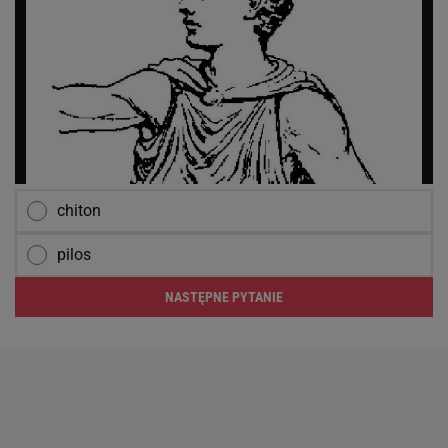
chiton
pilos
NASTĘPNE PYTANIE