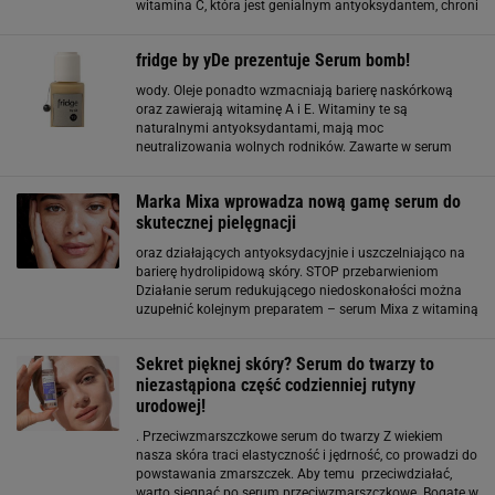
witamina C, która jest genialnym antyoksydantem, chroni
skórę przed przedwczesnym starzeniem. Przy okazji
poprawia jej jędrność i elastyczność, wygładza
fridge by yDe prezentuje Serum bomb!
zmarszczki
wody. Oleje ponadto wzmacniają barierę naskórkową
oraz zawierają witaminę A i E. Witaminy te są
naturalnymi antyoksydantami, mają moc
neutralizowania wolnych rodników. Zawarte w serum
ekstrakty z miłorzębu, melisy oraz lnu znakomicie
odżywią i wygładzą nawet najbardziej wymagającą i
Marka Mixa wprowadza nową gamę serum do
zmęczoną skórę
skutecznej pielęgnacji
oraz działających antyoksydacyjnie i uszczelniająco na
barierę hydrolipidową skóry. STOP przebarwieniom
Działanie serum redukującego niedoskonałości można
uzupełnić kolejnym preparatem – serum Mixa z witaminą
Cg i kwasem glikolowym. Jest to kosmetyk przeciw
przebarwieniom, który zawiera w swojej formule dwa
Sekret pięknej skóry? Serum do twarzy to
główne
niezastąpiona część codzienniej rutyny
urodowej!
. Przeciwzmarszczkowe serum do twarzy Z wiekiem
nasza skóra traci elastyczność i jędrność, co prowadzi do
powstawania zmarszczek. Aby temu przeciwdziałać,
warto sięgnąć po serum przeciwzmarszczkowe. Bogate w