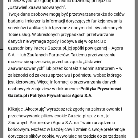
chcesz wycofać zgodę uprzednio udzieloną przejdź do
Pharm
„Ustawień Zaawansowanych”.
8 CZERWCA 2024, 13:25
Agata Zielińska,
Twoje dane osobowe mogą być przetwarzane także do celów
badania i mierzenia informacji dotyczących funkcjonowania
serwisów i aplikacji lub łączone z danymi dot. świadczonych
Tobie usług. W określonych przypadkach przetwarzanie
danych nie wymaga zgody i odbywa się w oparciu o
POPULARNE
NAJNOWSZE
uzasadniony interes Gazeta.pl, jej spółki powiązanej – Agora
S.A. – lub Zaufanych Partnerów. Takiemu przetwarzaniu
Mandaryna w szerokich jeansach jak z lat 2000.
możesz się sprzeciwić, przechodząc do „Ustawień
Ten fason wraca na szczyt
Zaawansowanych” lub przez kontakt z administratorem – w
zależności od zakresu sprzeciwu i podmiotu, wobec którego
jest kierowany. Więcej informacji o przetwarzaniu danych
Finał wyprzedaży w Eobuwie - kultowe
osobowych znajdziesz w dokumencie
Polityka Prywatności
Birkenstocki w końcu na promocji
Gazeta.pl
i
Polityka Prywatności Agora S.A.
Klikając „Akceptuję” wyrażasz też zgodę na zainstalowanie i
Nie czekaj, aż będzie za późno. To może
przechowywanie plików cookie Gazeta.pl sp. z o.o., jej
oznaczać, że szkoła przestała służyć dziecku
MATERIAŁ PROMOCYJNY
Zaufanych Partnerów i Agora S.A. na Twoim urządzeniu
końcowym. Możesz w każdej chwili zmienić swoje preferencje
dotyczące plików cookie, wywołując narzędzie do zarządzania
Najmodniejsze Adidasy na jesień za mniej niż 2