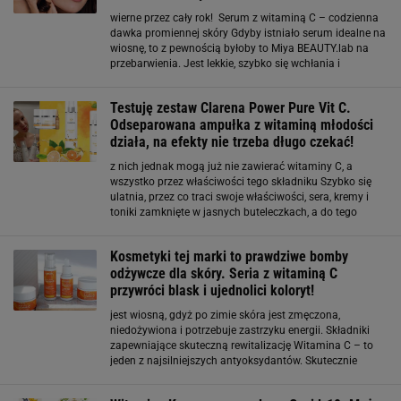
wierne przez cały rok! Serum z witaminą C – codzienna
dawka promiennej skóry Gdyby istniało serum idealne na
wiosnę, to z pewnością byłoby to Miya BEAUTY.lab na
przebarwienia. Jest lekkie, szybko się wchłania i
doskonale sprawdza się pod makijaż. Redaktorki beauty
uwielbiają je za naturalny glow
Testuję zestaw Clarena Power Pure Vit C.
Odseparowana ampułka z witaminą młodości
działa, na efekty nie trzeba długo czekać!
z nich jednak mogą już nie zawierać witaminy C, a
wszystko przez właściwości tego składniku Szybko się
ulatnia, przez co traci swoje właściwości, sera, kremy i
toniki zamknięte w jasnych buteleczkach, a do tego
eksponowane na słońcu tracą swoje właściwości.
Najbezpieczniejszą opcją jest wybór kosmetyku
Kosmetyki tej marki to prawdziwe bomby
odżywcze dla skóry. Seria z witaminą C
przywróci blask i ujednolici koloryt!
jest wiosną, gdyż po zimie skóra jest zmęczona,
niedożywiona i potrzebuje zastrzyku energii. Składniki
zapewniające skuteczną rewitalizację Witamina C – to
jeden z najsilniejszych antyoksydantów. Skutecznie
usuwa też wolne rodniki. Chroni skórę przed
przedwczesnym starzeniem, poprawia jej jędrność