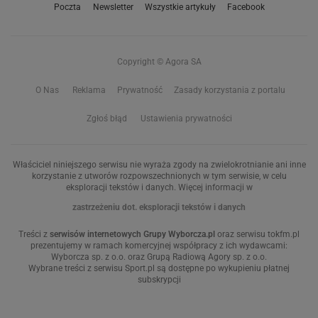
Poczta
Newsletter
Wszystkie artykuły
Facebook
Copyright © Agora SA
O Nas
Reklama
Prywatność
Zasady korzystania z portalu
Zgłoś błąd
Ustawienia prywatności
Właściciel niniejszego serwisu nie wyraża zgody na zwielokrotnianie ani inne
korzystanie z utworów rozpowszechnionych w tym serwisie, w celu
eksploracji tekstów i danych. Więcej informacji w
zastrzeżeniu dot. eksploracji tekstów i danych
Treści z
serwisów internetowych Grupy Wyborcza.pl
oraz serwisu tokfm.pl
prezentujemy w ramach komercyjnej współpracy z ich wydawcami:
Wyborcza sp. z o.o. oraz Grupą Radiową Agory sp. z o.o.
Wybrane treści z serwisu Sport.pl są dostępne po wykupieniu płatnej
subskrypcji