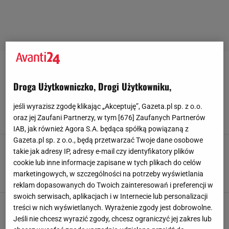
SERUM-Z-WITAMINA-C
Droga Użytkowniczko, Drogi Użytkowniku,
Kilka kropli dziennie i cera odzyskuje blask. To
serum to pogromca zmarszczek
jeśli wyrazisz zgodę klikając „Akceptuję”, Gazeta.pl sp. z o.o.
oraz jej Zaufani Partnerzy, w tym [
676
] Zaufanych Partnerów
22 LIPCA 2026, 19:23
Klaudia Kierzkowska,
IAB, jak również Agora S.A. będąca spółką powiązaną z
Gazeta.pl sp. z o.o., będą przetwarzać Twoje dane osobowe
Ten jeden wegański kosmetyk sprawi, że
takie jak adresy IP, adresy e-mail czy identyfikatory plików
zapomnisz o makijażu. Osiągniesz efekt
cookie lub inne informacje zapisane w tych plikach do celów
zdrowej i promiennej ceny
marketingowych, w szczególności na potrzeby wyświetlania
3 LIPCA 2026, 10:53
Klaudia Kierzkowska,
reklam dopasowanych do Twoich zainteresowań i preferencji w
swoich serwisach, aplikacjach i w Internecie lub personalizacji
Najlepsze serum do twarzy? Produkty
treści w nich wyświetlanych. Wyrażenie zgody jest dobrowolne.
kultowych marek m.in.: Nuxe, Vichy, Eucerin,
Jeśli nie chcesz wyrazić zgody, chcesz ograniczyć jej zakres lub
Dermika kupisz nawet 40% taniej w Super-