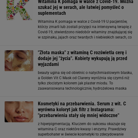
Witamina K pomaga w walce z Covid-19. Można
szukać jej w serach, ale łatwiej pomyśleć o
suplementach
Witamina K pomaga w walce z Covid-19 U pacjentów,
którzy zmarli lub zostali przyjęci na intensywną terapię z
Covid-19, stwierdzono niedobór witaminy znajdującej się
w szpinaku, jajach oraz twardych i niebieskich serach, co
budzi nadzieję, że zmiana diety oraz odpowiednia
suplementacja, może być
"Złota maska" z witaminą C rozświetla cerę i
dodaje jej "życia". Kobiety wykupują ją przed
wyjazdami
beauty ugina się od obietnic o natychmiastowym blasku,
a Golden Vit C Mask od Clareny wyróżnia się czymś niż
tylko złocistym kolorem jak plaster miodu. To
zaawansowana technologicznie, hydrożelowa maska
płatowa, która łączy w sobie potęgę stabilnej formy
witaminy C z luksusowym, złotym wykończeniem
Kosmetyki na przebarwienia. Serum z wit. C
wyrówna koloryt jak filtr z Instagrama:
"przebarwienia stały się mniej widoczne"
z hiperpigmentacją. Kluczem do sukcesu okazuje się
witamina C oraz niektóre kwasy i enzymy. Prawdziwy
superbohater w świecie kosmetyki to zdecydowanie