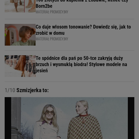
Born2be
MATERIAŁ PROMOCYJNY
Co daje włosom tonowanie? Dowiedz się, jak to
zrobić w domu
MATERIAŁ PROMOCYJNY
Te spódnice dla pań po 50-tce zakryją duży
brzuch i wysmuklą biodra! Stylowe modele na
jesień
1/10
Szmizjerka to: