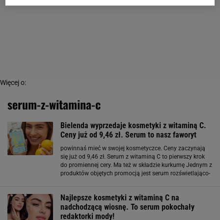
Więcej o:
serum-z-witamina-c
Bielenda wyprzedaje kosmetyki z witaminą C.
Ceny już od 9,46 zł. Serum to nasz faworyt
powinnaś mieć w swojej kosmetyczce. Ceny zaczynają
się już od 9,46 zł. Serum z witaminą C to pierwszy krok
do promiennej cery. Ma też w składzie kurkumę Jednym z
produktów objętych promocją jest serum rozświetlająco-
odżywcze z witaminą C. To kosmetyk, który warto
włączyć do codziennej pielęgnacji, jeśli skóra
Najlepsze kosmetyki z witaminą C na
nadchodzącą wiosnę. To serum pokochały
redaktorki mody!