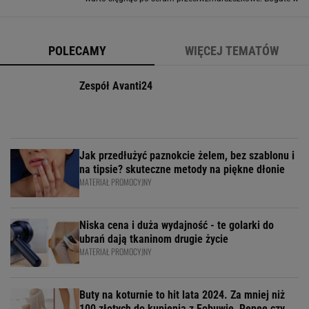
składniki aktywne, takie jak retinol, peptydy czy witamina
C, te specjalnie opracowane formuły działają głęboko
POLECAMY
WIĘCEJ TEMATÓW
Zespół Avanti24
Jak przedłużyć paznokcie żelem, bez szablonu i
na tipsie? skuteczne metody na piękne dłonie
MATERIAŁ PROMOCYJNY
Niska cena i duża wydajność - te golarki do
ubrań dają tkaninom drugie życie
MATERIAŁ PROMOCYJNY
Buty na koturnie to hit lata 2024. Za mniej niż
100 złotych do kupienia z Eobuwie, Renee czy