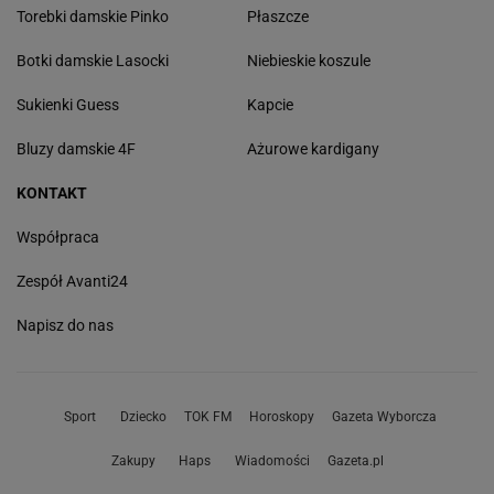
Torebki damskie Pinko
Płaszcze
Botki damskie Lasocki
Niebieskie koszule
Sukienki Guess
Kapcie
Bluzy damskie 4F
Ażurowe kardigany
KONTAKT
Współpraca
Zespół Avanti24
Napisz do nas
Sport
Dziecko
TOK FM
Horoskopy
Gazeta Wyborcza
Zakupy
Haps
Wiadomości
Gazeta.pl