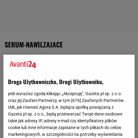
SERUM-NAWILZAJACE
Kilka minut dziennie, a skóra wygląda na
bardziej wypoczętą. Ten gadżet podbija
Internet
16 LIPCA 2026, 17:28
Klaudia Kierzkowska,
Droga Użytkowniczko, Drogi Użytkowniku,
Ten jeden wegański kosmetyk sprawi, że
jeśli wyrazisz zgodę klikając „Akceptuję”, Gazeta.pl sp. z o.o.
zapomnisz o makijażu. Osiągniesz efekt
oraz jej Zaufani Partnerzy, w tym [
676
] Zaufanych Partnerów
zdrowej i promiennej ceny
IAB, jak również Agora S.A. będąca spółką powiązaną z
3 LIPCA 2026, 10:53
Klaudia Kierzkowska,
Gazeta.pl sp. z o.o., będą przetwarzać Twoje dane osobowe
takie jak adresy IP, adresy e-mail czy identyfikatory plików
Efekt odmłodzenia po tygodniu stosowania? To
cookie lub inne informacje zapisane w tych plikach do celów
naprawdę możliwe. Sprawdź nowoczesną
marketingowych, w szczególności na potrzeby wyświetlania