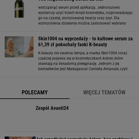
wstrząsnąć serum przed aplikacją. Jednorazowo
wystarczy użyć trzech kropli kosmetyku, rozprowadzając
go na czystej, stonizowanej twarzy oraz szyi. Dla
wzmocnienia działania można zastosować wybrany
krem nawilżający La Mer. Pojemność: 30 ml Cena: 1070
PLN La Mer Podkład 479976 0 opinii w okazje.info
Skin1004 na wyprzedaży - to kultowe serum za
61,39 zł pokochały fanki K-beauty
K-beauty nie zwalnia tempa, a marka Skin1004 coraz
częściej pojawia się w kosmetyczkach kobiet, które
stawiają na świadomą pielęgnację. Jednym z jej
bestsellerów jest Madagascar Centella Ampoule, czyli
serum, które bazuje na prostocie składu i skutecznym
działaniu. To właśnie minimalizm
POLECAMY
WIĘCEJ TEMATÓW
Zespół Avanti24