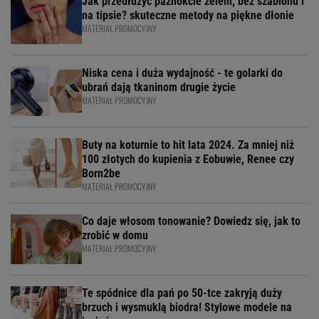
Jak przedłużyć paznokcie żelem, bez szablonu i
na tipsie? skuteczne metody na piękne dłonie
MATERIAŁ PROMOCYJNY
Niska cena i duża wydajność - te golarki do
ubrań dają tkaninom drugie życie
MATERIAŁ PROMOCYJNY
Buty na koturnie to hit lata 2024. Za mniej niż
100 złotych do kupienia z Eobuwie, Renee czy
Born2be
MATERIAŁ PROMOCYJNY
Co daje włosom tonowanie? Dowiedz się, jak to
zrobić w domu
MATERIAŁ PROMOCYJNY
Te spódnice dla pań po 50-tce zakryją duży
brzuch i wysmuklą biodra! Stylowe modele na