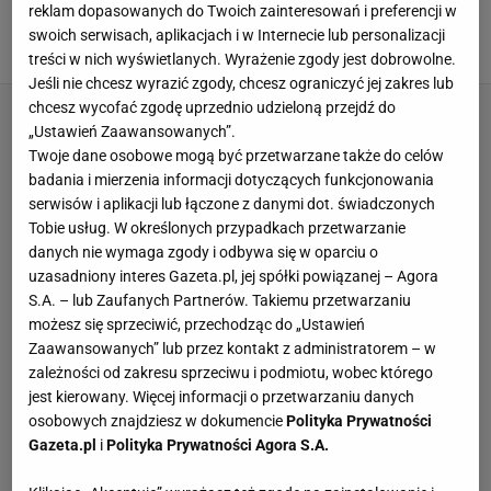
terapię mikroigiełkami bez wychodzenia z
reklam dopasowanych do Twoich zainteresowań i preferencji w
domu
swoich serwisach, aplikacjach i w Internecie lub personalizacji
23 GRUDNIA 2025, 10:00
Natalia Piwek,
treści w nich wyświetlanych. Wyrażenie zgody jest dobrowolne.
Jeśli nie chcesz wyrazić zgody, chcesz ograniczyć jej zakres lub
chcesz wycofać zgodę uprzednio udzieloną przejdź do
„Ustawień Zaawansowanych”.
Twoje dane osobowe mogą być przetwarzane także do celów
badania i mierzenia informacji dotyczących funkcjonowania
serwisów i aplikacji lub łączone z danymi dot. świadczonych
Tobie usług. W określonych przypadkach przetwarzanie
danych nie wymaga zgody i odbywa się w oparciu o
uzasadniony interes Gazeta.pl, jej spółki powiązanej – Agora
S.A. – lub Zaufanych Partnerów. Takiemu przetwarzaniu
możesz się sprzeciwić, przechodząc do „Ustawień
Zaawansowanych” lub przez kontakt z administratorem – w
zależności od zakresu sprzeciwu i podmiotu, wobec którego
jest kierowany. Więcej informacji o przetwarzaniu danych
osobowych znajdziesz w dokumencie
Polityka Prywatności
Gazeta.pl
i
Polityka Prywatności Agora S.A.