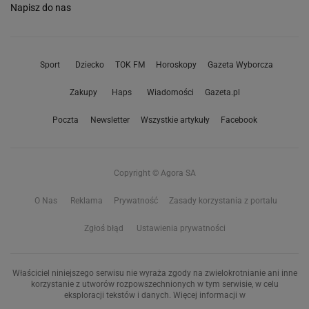
Napisz do nas
Sport
Dziecko
TOK FM
Horoskopy
Gazeta Wyborcza
Zakupy
Haps
Wiadomości
Gazeta.pl
Poczta
Newsletter
Wszystkie artykuły
Facebook
Copyright © Agora SA
O Nas
Reklama
Prywatność
Zasady korzystania z portalu
Zgłoś błąd
Ustawienia prywatności
Właściciel niniejszego serwisu nie wyraża zgody na zwielokrotnianie ani inne
korzystanie z utworów rozpowszechnionych w tym serwisie, w celu
eksploracji tekstów i danych. Więcej informacji w