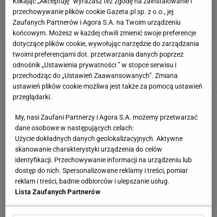
Klikając „Akceptuję” wyrażasz też zgodę na zainstalowanie i
przechowywanie plików cookie Gazeta.pl sp. z o.o., jej
Zaufanych Partnerów i Agora S.A. na Twoim urządzeniu
końcowym. Możesz w każdej chwili zmienić swoje preferencje
dotyczące plików cookie, wywołując narzędzie do zarządzania
Wielka wyprzedaż kosmetyków najlepszych dla
twoimi preferencjami dot. przetwarzania danych poprzez
pań 50+. Kwasy i retinol to pogromcy
odnośnik „Ustawienia prywatności ” w stopce serwisu i
zmarszczek, taniej nawet o 50%
przechodząc do „Ustawień Zaawansowanych”. Zmiana
8 LISTOPADA 2025, 10:07
Agata Zielińska,
ustawień plików cookie możliwa jest także za pomocą ustawień
przeglądarki.
Najlepsze serum do twarzy? Produkty
kultowych marek m.in.: Nuxe, Vichy, Eucerin,
My, nasi Zaufani Partnerzy i Agora S.A. możemy przetwarzać
Dermika kupisz nawet 40% taniej w Super-
dane osobowe w następujących celach:
Pharm
Użycie dokładnych danych geolokalizacyjnych. Aktywne
8 CZERWCA 2024, 13:25
Agata Zielińska,
skanowanie charakterystyki urządzenia do celów
identyfikacji. Przechowywanie informacji na urządzeniu lub
Sekret pięknej skóry? Serum do twarzy to
dostęp do nich. Spersonalizowane reklamy i treści, pomiar
niezastąpiona część codzienniej rutyny
reklam i treści, badnie odbiorców i ulepszanie usług.
urodowej!
Lista Zaufanych Partnerów
19 MARCA 2024, 20:28
Sara Mackiewicz,