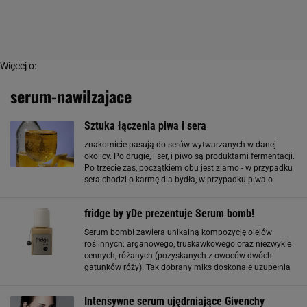
Więcej o:
serum-nawilzajace
Sztuka łączenia piwa i sera
znakomicie pasują do serów wytwarzanych w danej
okolicy. Po drugie, i ser, i piwo są produktami fermentacji.
Po trzecie zaś, początkiem obu jest ziarno - w przypadku
sera chodzi o karmę dla bydła, w przypadku piwa o
brzeczkę. Niezależnie od tego, czy przemawiają do nas te
trzy argumenty, warto spróbować
fridge by yDe prezentuje Serum bomb!
Serum bomb! zawiera unikalną kompozycję olejów
roślinnych: arganowego, truskawkowego oraz niezwykle
cennych, różanych (pozyskanych z owoców dwóch
gatunków róży). Tak dobrany miks doskonale uzupełnia
lipidy w cemencie międzykomórkowym skóry, tworząc na
jej powierzchni warstwę zapobiegającą utracie
Intensywne serum ujędrniające Givenchy