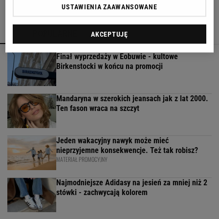
USTAWIENIA ZAAWANSOWANE
POPULARNE
NAJNOWSZE
AKCEPTUJĘ
Finał wyprzedaży w Eobuwie - kultowe
Birkenstocki w końcu na promocji
Mandaryna w szerokich jeansach jak z lat 2000.
Ten fason wraca na szczyt
Jeden wakacyjny nawyk może mieć
nieprzyjemne konsekwencje. Też tak robisz?
MATERIAŁ PROMOCYJNY
Najmodniejsze Adidasy na jesień za mniej niż 2
stówki - zachwycają kolorem