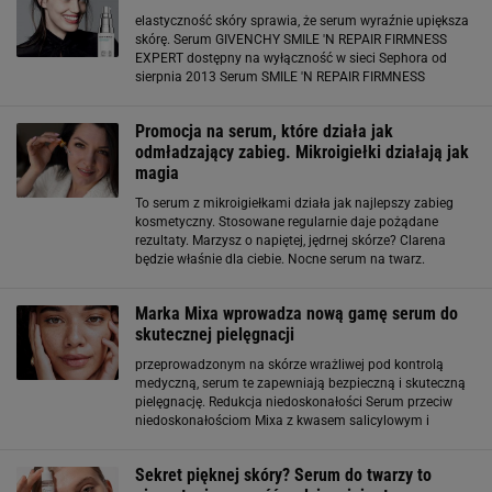
elastyczność skóry sprawia, że serum wyraźnie upiększa
skórę. Serum GIVENCHY SMILE 'N REPAIR FIRMNESS
EXPERT dostępny na wyłączność w sieci Sephora od
sierpnia 2013 Serum SMILE 'N REPAIR FIRMNESS
EXPERT flakon z pompką 30 ml 399 PLN
Promocja na serum, które działa jak
odmładzający zabieg. Mikroigiełki działają jak
magia
To serum z mikroigiełkami działa jak najlepszy zabieg
kosmetyczny. Stosowane regularnie daje pożądane
rezultaty. Marzysz o napiętej, jędrnej skórze? Clarena
będzie właśnie dla ciebie. Nocne serum na twarz.
Regeneracja i odmłodzenie od Clarena Clarena to polska
marka kosmetyków, która słynie
Marka Mixa wprowadza nową gamę serum do
skutecznej pielęgnacji
przeprowadzonym na skórze wrażliwej pod kontrolą
medyczną, serum te zapewniają bezpieczną i skuteczną
pielęgnację. Redukcja niedoskonałości Serum przeciw
niedoskonałościom Mixa z kwasem salicylowym i
niacynamidem to nowość, która skuteczni redukuje
niedoskonałości i wygładza skórę. Jego składniki
Sekret pięknej skóry? Serum do twarzy to
aktywne to m.in