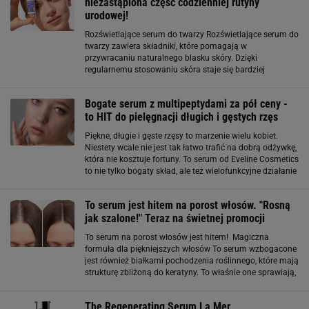
niezastąpiona część codzienniej rutyny
urodowej!
Rozświetlające serum do twarzy Rozświetlające serum do
twarzy zawiera składniki, które pomagają w
przywracaniu naturalnego blasku skóry. Dzięki
regularnemu stosowaniu skóra staje się bardziej
promienna i zdrowsza, co dodaje pewności siebie i
poprawia ogólny wygląd. Regularne stosowanie
Bogate serum z multipeptydami za pół ceny -
to HIT do pielęgnacji długich i gęstych rzęs
Piękne, długie i gęste rzęsy to marzenie wielu kobiet.
Niestety wcale nie jest tak łatwo trafić na dobrą odżywkę,
która nie kosztuje fortuny. To serum od Eveline Cosmetics
to nie tylko bogaty skład, ale też wielofunkcyjne działanie
- możesz je zastosować zarówno na porost rzęs, jak i
brwi. Ma
To serum jest hitem na porost włosów. "Rosną
jak szalone!" Teraz na świetnej promocji
To serum na porost włosów jest hitem! Magiczna
formuła dla piękniejszych włosów To serum wzbogacone
jest również białkami pochodzenia roślinnego, które mają
strukturę zbliżoną do keratyny. To właśnie one sprawiają,
że włosy stają się grubsze i bardziej wytrzymałe. Nie
musisz martwić się o tłusty
The Regenerating Serum La Mer