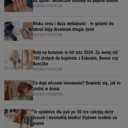
na tipsie? skuteczne metody na piękne dłonie
MATERIAŁ PROMOCYJNY
Niska cena i duża wydajność - te golarki do
ubrań dają tkaninom drugie życie
MATERIAŁ PROMOCYJNY
Buty na koturnie to hit lata 2024. Za mniej niż
100 złotych do kupienia z Eobuwie, Renee czy
Born2be
MATERIAŁ PROMOCYJNY
Co daje włosom tonowanie? Dowiedz się, jak to
zrobić w domu
MATERIAŁ PROMOCYJNY
Te spódnice dla pań po 50-tce zakryją duży
brzuch i wysmuklą biodra! Stylowe modele na
jesień