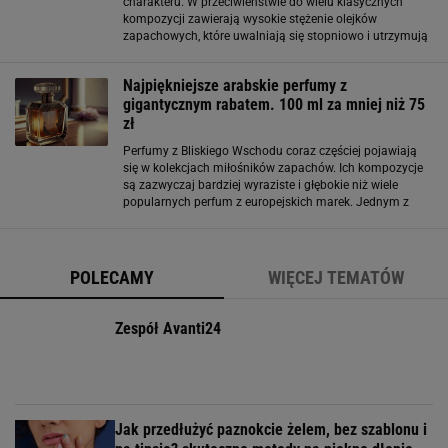
charakteru. W przeciwieństwie do wielu klasycznych
kompozycji zawierają wysokie stężenie olejków
zapachowych, które uwalniają się stopniowo i utrzymują
na skórze znacznie dłużej. Jeśli szukasz nowego
zapachu na wiosnę lub lato, warto zwrócić
Najpiękniejsze arabskie perfumy z
gigantycznym rabatem. 100 ml za mniej niż 75
zł
Perfumy z Bliskiego Wschodu coraz częściej pojawiają
się w kolekcjach miłośników zapachów. Ich kompozycje
są zazwyczaj bardziej wyraziste i głębokie niż wiele
popularnych perfum z europejskich marek. Jednym z
ciekawszych przykładów jest zapach Lattafa Qimmah,
który łączy orientalny charakter
POLECAMY
WIĘCEJ TEMATÓW
Zespół Avanti24
Jak przedłużyć paznokcie żelem, bez szablonu i