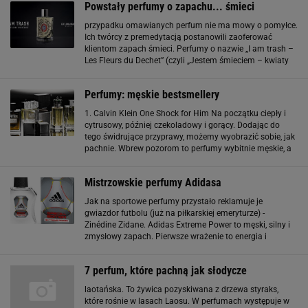
Powstały perfumy o zapachu... śmieci
przypadku omawianych perfum nie ma mowy o pomyłce.
Ich twórcy z premedytacją postanowili zaoferować
klientom zapach śmieci. Perfumy o nazwie „I am trash –
Les Fleurs du Dechet” (czyli „Jestem śmieciem – kwiaty
ze śmietnika”) powjawiły się w ofercie marki Etat Libre
d'Orange. Firma wykazała
Perfumy: męskie bestsmellery
1. Calvin Klein One Shock for Him Na początku ciepły i
cytrusowy, później czekoladowy i gorący. Dodając do
tego świdrujące przyprawy, możemy wyobrazić sobie, jak
pachnie. Wbrew pozorom to perfumy wybitnie męskie, a
jednocześnie podobające się kobietom. Bardzo ciekawie
gra w nich tytoń ukryty w
Mistrzowskie perfumy Adidasa
Jak na sportowe perfumy przystało reklamuje je
gwiazdor futbolu (już na piłkarskiej emeryturze) -
Zinédine Zidane. Adidas Extreme Power to męski, silny i
zmysłowy zapach. Pierwsze wrażenie to energia i
świeżość. Zapach otwierają nuty cytryny, bergamotki i
galbanum w aurze pełnej energii. Dzięki
7 perfum, które pachną jak słodycze
laotańska. To żywica pozyskiwana z drzewa styraks,
które rośnie w lasach Laosu. W perfumach występuje w