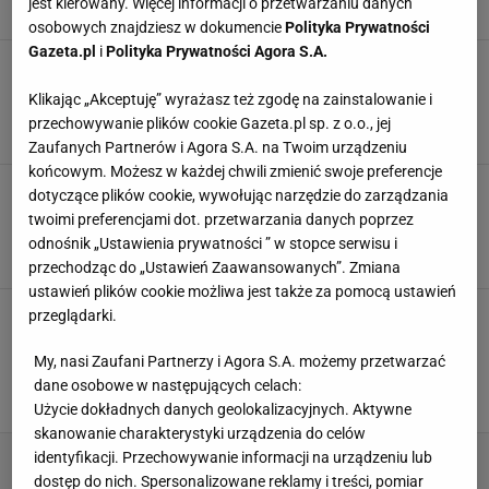
jest kierowany. Więcej informacji o przetwarzaniu danych
26 LIPCA 2026, 06:21
Klaudia Gregorczyk,
osobowych znajdziesz w dokumencie
Polityka Prywatności
Gazeta.pl
i
Polityka Prywatności Agora S.A.
Ikony perfumiarstwa na 25-lecie Douglas - 6
zapachów, które stały się legendami świata
Klikając „Akceptuję” wyrażasz też zgodę na zainstalowanie i
beauty
przechowywanie plików cookie Gazeta.pl sp. z o.o., jej
25 LIPCA 2026, 14:46
Eryka Kawalec,
Zaufanych Partnerów i Agora S.A. na Twoim urządzeniu
końcowym. Możesz w każdej chwili zmienić swoje preferencje
Jeden psik i pachniesz jak po wyjściu z
dotyczące plików cookie, wywołując narzędzie do zarządzania
luksusowego butiku. Zapach ciągnie się za
twoimi preferencjami dot. przetwarzania danych poprzez
tobą godzinami
odnośnik „Ustawienia prywatności ” w stopce serwisu i
23 LIPCA 2026, 05:32
Natalia Szyperek,
przechodząc do „Ustawień Zaawansowanych”. Zmiana
ustawień plików cookie możliwa jest także za pomocą ustawień
Rossmann wyprzedaje zjawiskowe perfumy
przeglądarki.
Calvin Klein 100 zł taniej. Zapach z ogonem na
lato
My, nasi Zaufani Partnerzy i Agora S.A. możemy przetwarzać
dane osobowe w następujących celach:
Klaudia Gregorczyk, W materiale zamieszczono
22 LIPCA 2026, 16:51
linki i grafiki reklamowe,
Użycie dokładnych danych geolokalizacyjnych. Aktywne
skanowanie charakterystyki urządzenia do celów
identyfikacji. Przechowywanie informacji na urządzeniu lub
dostęp do nich. Spersonalizowane reklamy i treści, pomiar