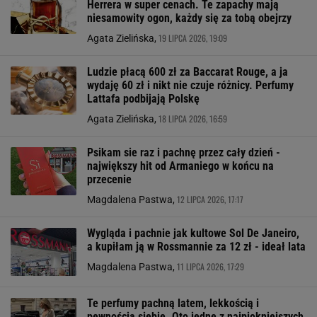
Herrera w super cenach. Te zapachy mają
niesamowity ogon, każdy się za tobą obejrzy
19 LIPCA 2026, 19:09
Agata Zielińska,
Ludzie płacą 600 zł za Baccarat Rouge, a ja
wydaję 60 zł i nikt nie czuje różnicy. Perfumy
Lattafa podbijają Polskę
18 LIPCA 2026, 16:59
Agata Zielińska,
Psikam sie raz i pachnę przez cały dzień -
największy hit od Armaniego w końcu na
przecenie
12 LIPCA 2026, 17:17
Magdalena Pastwa,
Wygląda i pachnie jak kultowe Sol De Janeiro,
a kupiłam ją w Rossmannie za 12 zł - ideał lata
11 LIPCA 2026, 17:29
Magdalena Pastwa,
Te perfumy pachną latem, lekkością i
pewnością siebie. Oto jedne z najpiękniejszych