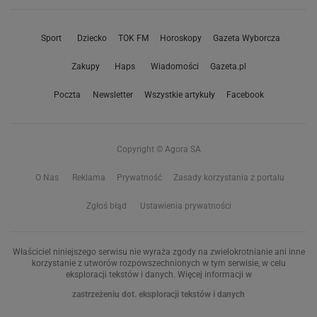
Sport
Dziecko
TOK FM
Horoskopy
Gazeta Wyborcza
Zakupy
Haps
Wiadomości
Gazeta.pl
Poczta
Newsletter
Wszystkie artykuły
Facebook
Copyright © Agora SA
O Nas
Reklama
Prywatność
Zasady korzystania z portalu
Zgłoś błąd
Ustawienia prywatności
Właściciel niniejszego serwisu nie wyraża zgody na zwielokrotnianie ani inne
korzystanie z utworów rozpowszechnionych w tym serwisie, w celu
eksploracji tekstów i danych. Więcej informacji w
zastrzeżeniu dot. eksploracji tekstów i danych