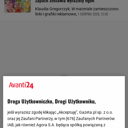
zapach zostawia wyrazisty ogon
Klaudia Gregorczyk, W materiale zamieszczono
1 SIERPNIA 2026, 12:36
linki i grafiki reklamowe,
Droga Użytkowniczko, Drogi Użytkowniku,
jeśli wyrazisz zgodę klikając „Akceptuję”, Gazeta.pl sp. z o.o.
oraz jej Zaufani Partnerzy, w tym [
676
] Zaufanych Partnerów
IAB, jak również Agora S.A. będąca spółką powiązaną z