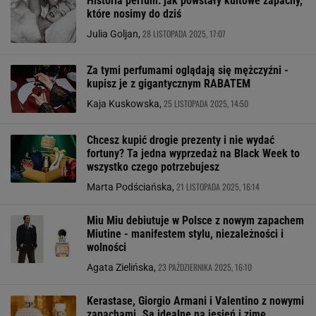
Historia perfum: jak powstały kultowe zapachy,
które nosimy do dziś
28 LISTOPADA 2025, 17:07
Julia Goljan,
Za tymi perfumami oglądają się mężczyźni -
kupisz je z gigantycznym RABATEM
25 LISTOPADA 2025, 14:50
Kaja Kuskowska,
Chcesz kupić drogie prezenty i nie wydać
fortuny? Ta jedna wyprzedaż na Black Week to
wszystko czego potrzebujesz
21 LISTOPADA 2025, 16:14
Marta Podściańska,
Miu Miu debiutuje w Polsce z nowym zapachem
Miutine - manifestem stylu, niezależności i
wolności
23 PAŹDZIERNIKA 2025, 16:10
Agata Zielińska,
Kerastase, Giorgio Armani i Valentino z nowymi
zapachami. Są idealne na jesień i zimę