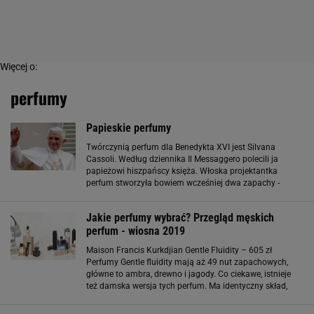
Więcej o:
perfumy
Papieskie perfumy
Twórczynią perfum dla Benedykta XVI jest Silvana
Cassoli. Według dziennika Il Messaggero polecili ja
papieżowi hiszpańscy księża. Włoska projektantka
perfum stworzyła bowiem wcześniej dwa zapachy -
"Water of Faith" i "Water of Hope" (woda wiary i woda
nadziei - red) - dla pielgrzymów odwiedzających
Jakie perfumy wybrać? Przegląd męskich
perfum - wiosna 2019
Maison Francis Kurkdjian Gentle Fluidity – 605 zł
Perfumy Gentle fluidity mają aż 49 nut zapachowych,
główne to ambra, drewno i jagody. Co ciekawe, istnieje
też damska wersja tych perfum. Ma identyczny skład,
tylko inaczej zmieszany Hemp Care The Scent – 220 zł
Główna nuta to zapach liści konopi