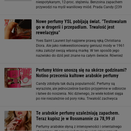
niespotykanym, 12-proc. stężeniu. Benzoina zapachem
przywodzi na myśl waniliowy miód. Prada Candy (239
zł/30 ml, 319 zł/50 ml, 419 zł/80 ml) Materiały partnerów
Aquolina Pink Sugar woda toaletowa
Nowe perfumy YSL pobijają świat. "Testowałam
go w drogerii i przepadłam. Trwałość jest
rewelacyjna"
Yves Saint Laurent był najpierw prawą ręką Christiana
Diora. Ale jako niekwestionowany geniusz mody w 1961
roku założył swoją własną markę. W ten sposób jego
nazwisko do dziś jest znane na całym świecie. Również
za sprawą kultowych perfum, takich jak Opium, Paris czy
Libre. Nowe perfumy YSL. Jak
Perfumy które unoszą się na skórze godzinami?
Notino przecenia kultowe arabskie perfumy
Candy zdobyła tak dużą popularność. Perfumy są
wyraziste, ale jednocześnie bardzo przyjemne w odbiorze
i łatwe do noszenia. Nic dziwnego, że wiele kobiet sięga
po nie niezależnie od pory roku. Trwałość zachwyca
nawet wymagające użytkowniczki. Zapach pozostaje
wyczuwalny przez wiele godzin
Te arabskie perfumy uzależniają zapachem.
Teraz kupisz je w Rossmannie za 78,99 zł
Perfumy arabskie słyną z intensywności i orientalnego