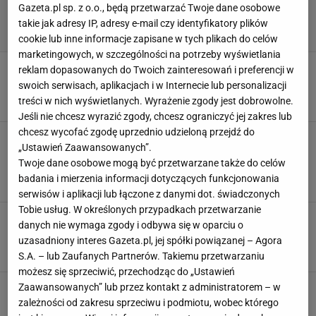
Gazeta.pl sp. z o.o., będą przetwarzać Twoje dane osobowe
takie jak adresy IP, adresy e-mail czy identyfikatory plików
cookie lub inne informacje zapisane w tych plikach do celów
marketingowych, w szczególności na potrzeby wyświetlania
Przetestowałam perfumy Made in Lab. Oto
reklam dopasowanych do Twoich zainteresowań i preferencji w
moje TOP5 zapachów na letnie wieczory [test]
swoich serwisach, aplikacjach i w Internecie lub personalizacji
30 LIPCA 2026, 18:42
treści w nich wyświetlanych. Wyrażenie zgody jest dobrowolne.
Eryka Kawalec,
Jeśli nie chcesz wyrazić zgody, chcesz ograniczyć jej zakres lub
chcesz wycofać zgodę uprzednio udzieloną przejdź do
Perfumy Prada Paradoxe Intense przecenione w
„Ustawień Zaawansowanych”.
Douglas. Awangardowy zapach teraz prawie
Twoje dane osobowe mogą być przetwarzane także do celów
150 zł taniej
badania i mierzenia informacji dotyczących funkcjonowania
28 LIPCA 2026, 21:11
Eryka Kawalec,
serwisów i aplikacji lub łączone z danymi dot. świadczonych
Tobie usług. W określonych przypadkach przetwarzanie
Versace Bright Crystal w świetnej cenie w
danych nie wymaga zgody i odbywa się w oparciu o
Hebe. Ten zapach zostawia piękny ogon
uzasadniony interes Gazeta.pl, jej spółki powiązanej – Agora
28 LIPCA 2026, 06:38
Klaudia Gregorczyk,
S.A. – lub Zaufanych Partnerów. Takiemu przetwarzaniu
możesz się sprzeciwić, przechodząc do „Ustawień
Rossmann obniżył ich cenę o 100 zł. Te
Zaawansowanych” lub przez kontakt z administratorem – w
perfumy od Armani pachną jak luksus
zależności od zakresu sprzeciwu i podmiotu, wobec którego