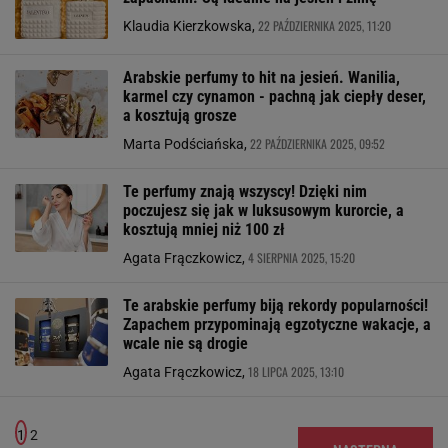
22 PAŹDZIERNIKA 2025, 11:20
Klaudia Kierzkowska,
Arabskie perfumy to hit na jesień. Wanilia,
karmel czy cynamon - pachną jak ciepły deser,
a kosztują grosze
22 PAŹDZIERNIKA 2025, 09:52
Marta Podściańska,
Te perfumy znają wszyscy! Dzięki nim
poczujesz się jak w luksusowym kurorcie, a
kosztują mniej niż 100 zł
4 SIERPNIA 2025, 15:20
Agata Frączkowicz,
Te arabskie perfumy biją rekordy popularności!
Zapachem przypominają egzotyczne wakacje, a
wcale nie są drogie
18 LIPCA 2025, 13:10
Agata Frączkowicz,
1
2